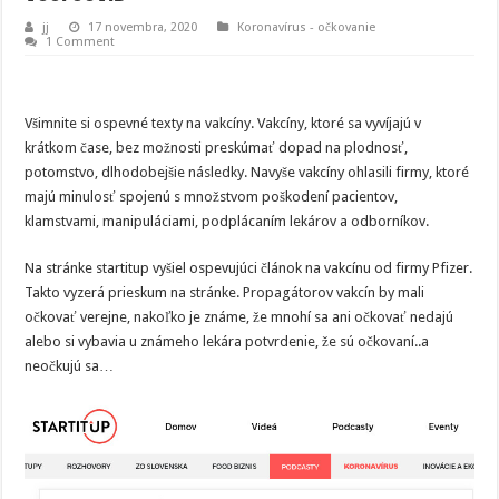
jj
17 novembra, 2020
Koronavírus - očkovanie
1 Comment
Všimnite si ospevné texty na vakcíny. Vakcíny, ktoré sa vyvíjajú v
krátkom čase, bez možnosti preskúmať dopad na plodnosť,
potomstvo, dlhodobejšie následky. Navyše vakcíny ohlasili firmy, ktoré
majú minulosť spojenú s množstvom poškodení pacientov,
klamstvami, manipuláciami, podplácaním lekárov a odborníkov.
Na stránke startitup vyšiel ospevujúci článok na vakcínu od firmy Pfizer.
Takto vyzerá prieskum na stránke. Propagátorov vakcín by mali
očkovať verejne, nakoľko je známe, že mnohí sa ani očkovať nedajú
alebo si vybavia u známeho lekára potvrdenie, že sú očkovaní..a
neočkujú sa…