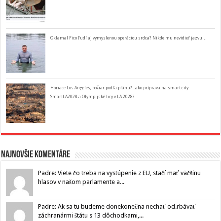
Oklamal Fico ľudí aj vymyslenou operáciou srdca? Nikde mu nevidieť jazvu…
Horiace Los Angeles, požiar podľa plánu? ..ako príprava na smart city
SmartLA2028 a Olympijské hry v LA 2028?
Najnovšie komentáre
Padre: Viete čo treba na vystúpenie z EU, stačí mať väčšinu
hlasov v našom parlamente a...
Padre: Ak sa tu budeme donekonečna nechať od.rbávať
záchranármi štátu s 13 dôchodkami,...