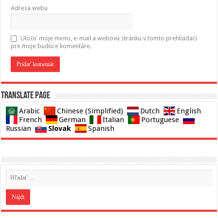
Adresa webu
Uložiť moje meno, e-mail a webovú stránku v tomto prehliadači
pre moje budúce komentáre.
Translate page
Arabic
Chinese (Simplified)
Dutch
English
French
German
Italian
Portuguese
Slovak
Russian
Spanish