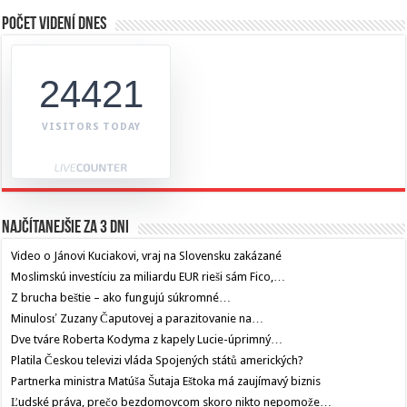
Počet videní dnes
24421
VISITORS TODAY
Najčítanejšie za 3 dni
Video o Jánovi Kuciakovi, vraj na Slovensku zakázané
Moslimskú investíciu za miliardu EUR rieši sám Fico,…
Z brucha beštie – ako fungujú súkromné…
Minulosť Zuzany Čaputovej a parazitovanie na…
Dve tváre Roberta Kodyma z kapely Lucie-úprimný…
Platila Českou televizi vláda Spojených států amerických?
Partnerka ministra Matúša Šutaja Eštoka má zaujímavý biznis
Ľudské práva, prečo bezdomovcom skoro nikto nepomože…