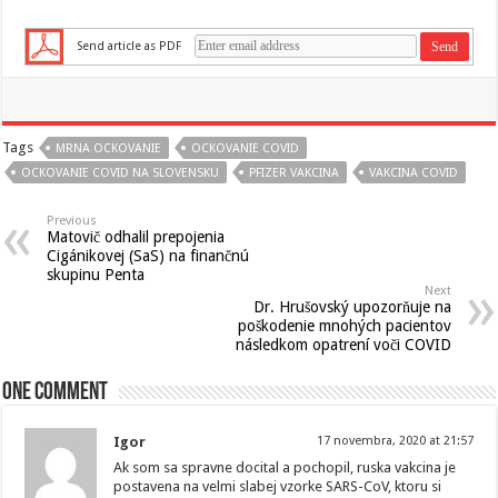
Send article as PDF
Tags
MRNA OCKOVANIE
OCKOVANIE COVID
OCKOVANIE COVID NA SLOVENSKU
PFIZER VAKCINA
VAKCINA COVID
Previous
Matovič odhalil prepojenia
Cigánikovej (SaS) na finančnú
skupinu Penta
Next
Dr. Hrušovský upozorňuje na
poškodenie mnohých pacientov
následkom opatrení voči COVID
One comment
Igor
17 novembra, 2020 at 21:57
Ak som sa spravne docital a pochopil, ruska vakcina je
postavena na velmi slabej vzorke SARS-CoV, ktoru si