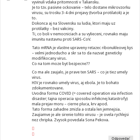
vyvinuli vdaka pritomnosti v Taliansku.
Je to tzv. pasivne ockovanie – telo dostane mikrovzorku
virusu, su trosku 3-4 dni prejavy (tvorba protilatok) a je
to.
Dokonca aj na Slovensku su ludia, ktori maju uz
protilatky – bez vakciny.
Ti, co boli v nemocniciach a su vylieceni, rovnako maju
imunitu nastavnu proti SARS-CoV.
Tato mRNA je vlastne upraveny retazec ribonukleovej kys
– velmi jednoducho a skr sa to da nazvat geneticky
modifikocany virus.
Co na tom moze byt bezpecne??
Co ma ale zaujalo, je prave ten SARS – co je tiez umely
virus.
HIV je rovnako umely virus, aj ebola. Je to bohato
zdokumentovane.
Uvodna forma COVID (= covered operation via infection
disaster; tajna operacia sposobu infekcnej katastrofy)
mala prejav moru – cierne pluca, krv apod.
Tato forma zahadne zmizla a ostala len jemnejsia.
Zaujiamve je ale sirenie tohto virusu – je ovela rychlejsi
nez chripka. Zvysok povedala Sona Pekova.
Odpovedať