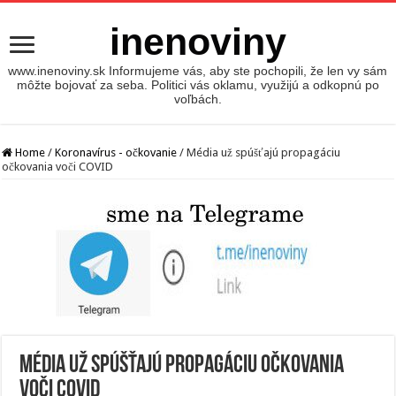
inenoviny
www.inenoviny.sk Informujeme vás, aby ste pochopili, že len vy sám
môžte bojovať za seba. Politici vás oklamu, využijú a odkopnú po
voľbách.
Home
/
Koronavírus - očkovanie
/
Média už spúšťajú propagáciu
očkovania voči COVID
Média už spúšťajú propagáciu očkovania
voči COVID