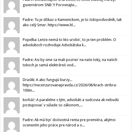
guvernérom SNB ?! Porovnajte...
Padre: Tu je dôkaz o Kamenickom, je to židopodvodník, tak
ako celý Smer. https://www.hl...
Popelka: Lenže nemá to kto urobiť, to je ten problém. O
advokátoch rozhoduje Advokátska k...
Padre: Asi by sme sa mali pozrieť na naše toky, na našich
tokoch je samá elektráreň vod...
Draslik: A ako fungujú burzy...
https://necenzurovanapravda.cz/2026/08/krach-stribra-
100m...
korbáč: A paralelne s tým, advokáti a sudcovia ak nebudú
postupovať v súlade so zákonom,...
Padre: Ak má byť doživotná renta pre premiéra, akýmsi
ocenením jeho práce pre národ a o...