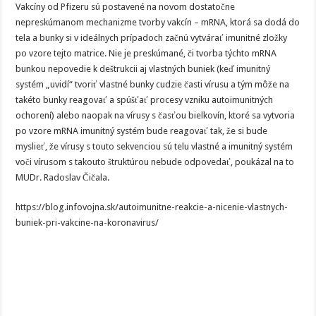
Vakcíny od Pfizeru sú postavené na novom dostatočne
nepreskúmanom mechanizme tvorby vakcín – mRNA, ktorá sa dodá do
tela a bunky si v ideálnych prípadoch začnú vytvárať imunitné zložky
po vzore tejto matrice. Nie je preskúmané, či tvorba týchto mRNA
bunkou nepovedie k deštrukcii aj vlastných buniek (keď imunitný
systém „uvidí“ tvoriť vlastné bunky cudzie časti vírusu a tým môže na
takéto bunky reagovať a spúšťať procesy vzniku autoimunitných
ochorení) alebo naopak na vírusy s časťou bielkovín, ktoré sa vytvoria
po vzore mRNA imunitný systém bude reagovať tak, že si bude
myslieť, že vírusy s touto sekvenciou sú telu vlastné a imunitný systém
voči vírusom s takouto štruktúrou nebude odpovedať, poukázal na to
MUDr. Radoslav Čičala.
https://blog.infovojna.sk/autoimunitne-reakcie-a-nicenie-vlastnych-
buniek-pri-vakcine-na-koronavirus/