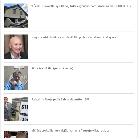
V Česku z fotovoltaiky a lítiovej batérie vybuchol dom, škoda takmer 300 000 EUR
Nový spasiteľ Slovákov Zoroslav Kollár je člen slobodomurárskej lóže
Kto je Peter Kotlár (pôvodná verzia)
Podvodník Fico je podľa Babiša vlastníkom SPP
Milióny pre kafilérku v Mojši, majitelia figurujú v Rotary clube