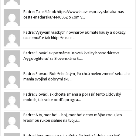
Padre: Tu je článok https://www.hlavnespravy.sk/caka-nas-
cesta-madarska/4440582 o čom v...
Padre: Vyzývam všetkých novinárov ak máte kauzy a dôkazy,
tak nebuďte tak hlúpi že na n...
Padre: Slováci ak poznáme úroveň kvality hospodárstva
/vygooglite si/ za Slovenského št...
Padre: Slováci, Boh žehná tým, čo chcú nielen zmeniť seba ale
menia svojimi dobrými sku...
Padre: Slováci, ak chcete zmenu a poraziť tento židovský
moloch, tak volte podľa progra...
Padre: A ty, mor ho! – hoj, mor ho! detvo môjho rodu, kto
kradmou rukou siahne na tvoju...
Padre: Uvedomujete si tu všetci, že tento židoloj, má byť