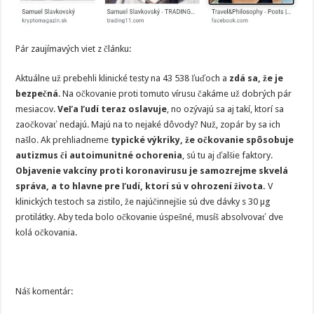
Pár zaujímavých viet z článku:
Aktuálne už prebehli klinické testy na 43 538 ľuďoch a
zdá sa, že je
bezpečná
. Na očkovanie proti tomuto vírusu čakáme už dobrých pár
mesiacov.
Veľa ľudí teraz oslavuje
, no ozývajú sa aj takí, ktorí sa
zaočkovať nedajú. Majú na to nejaké dôvody? Nuž, zopár by sa ich
našlo. Ak prehliadneme
typické výkriky, že očkovanie spôsobuje
autizmus či autoimunitné ochorenia
, sú tu aj ďalšie faktory.
Objavenie vakcíny proti koronavirusu je samozrejme skvelá
správa, a to hlavne pre ľudí, ktorí sú v ohrození života.
V
klinických testoch sa zistilo, že najúčinnejšie sú dve dávky s 30 µg
protilátky. Aby teda bolo očkovanie úspešné, musíš absolvovať dve
kolá očkovania.
Náš komentár: