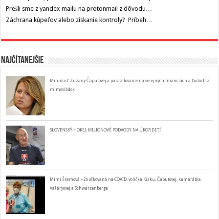
Prešli sme z yandex mailu na protonmail z dôvodu…
Záchrana kúpeľov alebo získanie kontroly? Príbeh…
Najčítanejšie
Minulosť Zuzany Čaputovej a parazitovanie na verejných financiách a ľudoch z
mimovládok
SLOVENSKÝ HOKEJ: MILIÓNOVÉ PODVODY NA ÚKOR DETÍ
Mimi Šramová – 2x očkovaná na COVID, volička Kisku, Čaputovej, kamarátka
Vašáryovej a Schwarzenberga