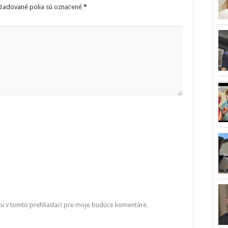
žadované polia sú označené
*
ku v tomto prehliadači pre moje budúce komentáre.