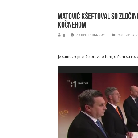
Matovič kšeftoval so zločin
Kočnerom
jj
25 decembra, 2020
Matovič, OĽ
Je samozrejme, že pravu o tom, o čom sa roz
Video
prehrávač