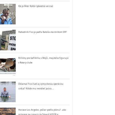
Kto je Peter Kotlár (pôvodná verzia)
Podvodník Fico je podľa Babiša vlastníkom SPP
Milióny pre kafilérku v Mojši, majitelia figurujú
v Rotary clube
Oklamal Fico ľudí aj vymyslenou operáciou
srdca? Nikde mu nevidieť jazvu…
Horiace Los Angeles, požiar podľa plánu? ..ako
príprava na smart city SmartLA2028 a