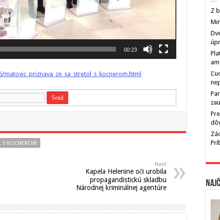
Z b
Min
Dve
úp
00:23
Pla
am
Ľu
/matovic_priznava_ze_sa_stretol_s_kocnerom.html
ne
Par
zau
Pre
dô
Zác
Pr
AL S KOCNEROM
Next
Kapela Helenine oči urobila
propagandistickú skladbu
Najč
Národnej kriminálnej agentúre