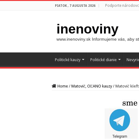
Podporte národovco
PIATOK , 7 AUGUSTA 2026
inenoviny
www.inenoviny.sk Informujeme vás, aby ste
Politické kauzy
Politické dianie
Nevyri
Home
/
Matovič, OĽANO kauzy
/
Matovič kšeft