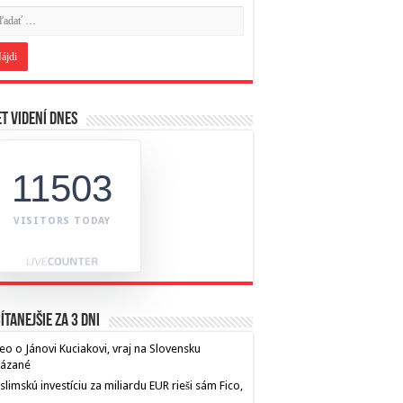
t videní dnes
11503
VISITORS TODAY
ítanejšie za 3 dni
eo o Jánovi Kuciakovi, vraj na Slovensku
kázané
limskú investíciu za miliardu EUR rieši sám Fico,