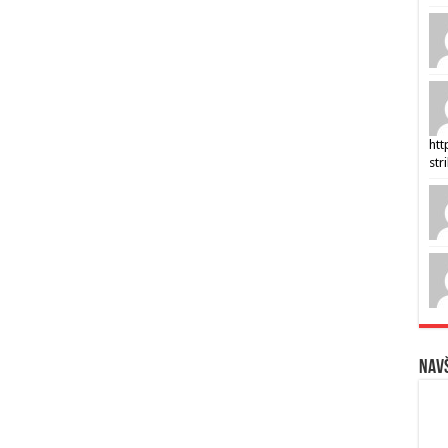
htt
str
Navš