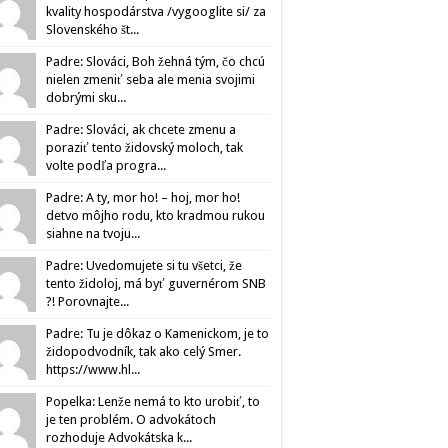
kvality hospodárstva /vygooglite si/ za
Slovenského št...
Padre: Slováci, Boh žehná tým, čo chcú
nielen zmeniť seba ale menia svojimi
dobrými sku...
Padre: Slováci, ak chcete zmenu a
poraziť tento židovský moloch, tak
volte podľa progra...
Padre: A ty, mor ho! – hoj, mor ho!
detvo môjho rodu, kto kradmou rukou
siahne na tvoju...
Padre: Uvedomujete si tu všetci, že
tento židoloj, má byť guvernérom SNB
?! Porovnajte...
Padre: Tu je dôkaz o Kamenickom, je to
židopodvodník, tak ako celý Smer.
https://www.hl...
Popelka: Lenže nemá to kto urobiť, to
je ten problém. O advokátoch
rozhoduje Advokátska k...