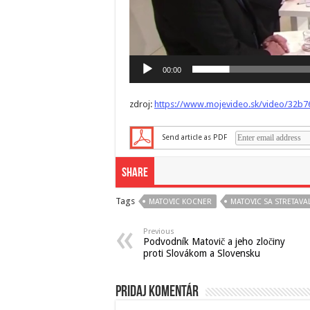
00:00
zdroj:
https://www.mojevideo.sk/video/32b76
Send article as PDF
Share
Tags
MATOVIC KOCNER
MATOVIC SA STRETAV
Previous
Podvodník Matovič a jeho zločiny
proti Slovákom a Slovensku
Pridaj komentár