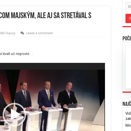
com Majským, ale aj sa stretával s
ANO kauzy
Leave a comment
Poče
právali už nepovie…
Najč
Vid
za
Mos
…