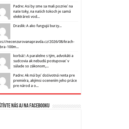
Padre: Asi by sme sa mali pozrieť na
naše toky, na našich tokoch je samá
elektráreň vod...
Draslik: A ako fungujú burzy...
ps://necenzurovanapravda.cz/2026/08/krach-
ibra-100m...
korbáč: A paralelne s tým, advokáti a
sudcovia ak nebudú postupovať v
súlade so zákonom,...
Padre: Ak má byť doživotná renta pre
premiéra, akýmsi ocenením jeho práce
pre národ a o...
tívte nás aj na Facebooku