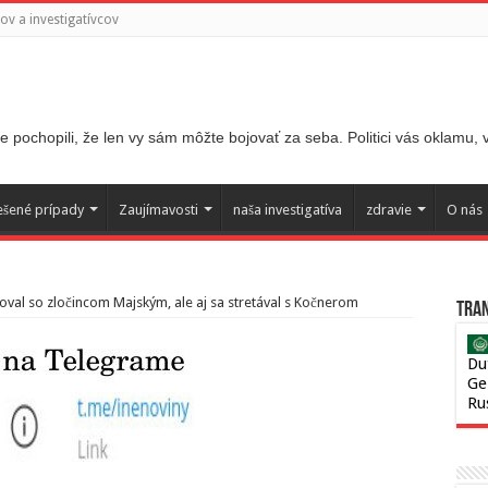
v a investigatívcov
 pochopili, že len vy sám môžte bojovať za seba. Politici vás oklamu,
ešené prípady
Zaujímavosti
naša investigatíva
zdravie
O nás
oval so zločincom Majským, ale aj sa stretával s Kočnerom
Tran
Du
Ge
Ru