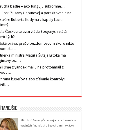
rucha beštie – ako fungujú súkromné…
ulosť Zuzany Čaputovej a parazitovanie na…
 tváre Roberta Kodyma z kapely Lucie-
rimný…
tila Českou televizi vláda Spojených států
erických?
dské práva, prečo bezdomovcom skoro nikto
pomože…
tnerka ministra Matúša Šutaja Eštoka má
jímavý biznis
šli sme z yandex mailu na protonmail z
vodu…
hrana kúpeľov alebo získanie kontroly?
íbeh…
ítanejšie
Minulosť Zuzany Čaputovej a parazitovanie na
verejných financiách a ľudoch z mimovládok