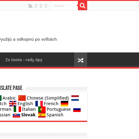
 využijú a odkopnú po voľbách.
Zo života – rady, tipy
slate page
Arabic
Chinese (Simplified)
tch
English
French
rman
Italian
Portuguese
Slovak
ssian
Spanish