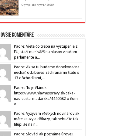
Olympijské hry v LA 2028?
novšie komentáre
Padre: Viete čo treba na vystúpenie z
EU, stačí mať väčšinu hlasov v našom
parlamente a...
Padre: Ak sa tu budeme donekonečna
nechať od.rbávať záchranármi štátu s
13 dôchodkami,...
Padre: Tu je článok
https://www.hlavnespravy.sk/caka-
nas-cesta-madarska/4440582 o čom
v...
Padre: Vyzývam všetkých novinárov ak
máte kauzy a dôkazy, tak nebuďte tak
hlúpi že na n...
Padre: Slováci ak poznáme úroveň