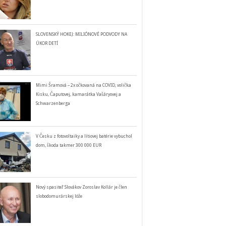
SLOVENSKÝ HOKEJ: MILIÓNOVÉ PODVODY NA
ÚKOR DETÍ
Mimi Šramová – 2x očkovaná na COVID, volička
Kisku, Čaputovej, kamarátka Vašáryovej a
Schwarzenberga
V Česku z fotovoltaiky a lítiovej batérie vybuchol
dom, škoda takmer 300 000 EUR
Nový spasiteľ Slovákov Zoroslav Kollár je člen
slobodomurárskej lóže