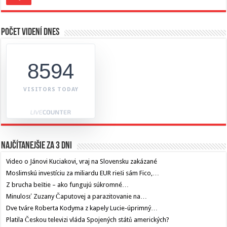
Počet videní dnes
8594
VISITORS TODAY
Najčítanejšie za 3 dni
Video o Jánovi Kuciakovi, vraj na Slovensku zakázané
Moslimskú investíciu za miliardu EUR rieši sám Fico,…
Z brucha beštie – ako fungujú súkromné…
Minulosť Zuzany Čaputovej a parazitovanie na…
Dve tváre Roberta Kodyma z kapely Lucie-úprimný…
Platila Českou televizi vláda Spojených států amerických?