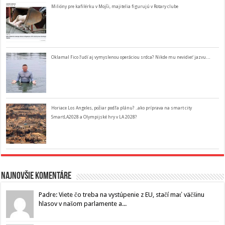
Milióny pre kafilérku v Mojši, majitelia figurujú v Rotary clube
Oklamal Fico ľudí aj vymyslenou operáciou srdca? Nikde mu nevidieť jazvu…
Horiace Los Angeles, požiar podľa plánu? ..ako príprava na smart city
SmartLA2028 a Olympijské hry v LA 2028?
Najnovšie komentáre
Padre: Viete čo treba na vystúpenie z EU, stačí mať väčšinu
hlasov v našom parlamente a...