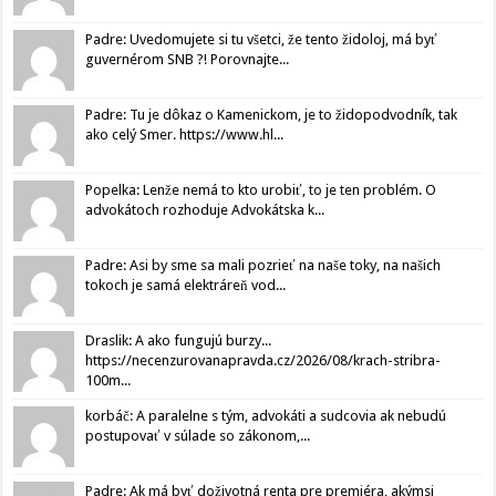
Padre: Uvedomujete si tu všetci, že tento židoloj, má byť
guvernérom SNB ?! Porovnajte...
Padre: Tu je dôkaz o Kamenickom, je to židopodvodník, tak
ako celý Smer. https://www.hl...
Popelka: Lenže nemá to kto urobiť, to je ten problém. O
advokátoch rozhoduje Advokátska k...
Padre: Asi by sme sa mali pozrieť na naše toky, na našich
tokoch je samá elektráreň vod...
Draslik: A ako fungujú burzy...
https://necenzurovanapravda.cz/2026/08/krach-stribra-
100m...
korbáč: A paralelne s tým, advokáti a sudcovia ak nebudú
postupovať v súlade so zákonom,...
Padre: Ak má byť doživotná renta pre premiéra, akýmsi