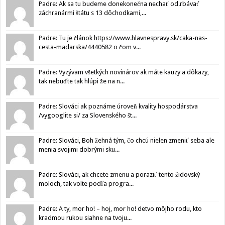
Padre: Ak sa tu budeme donekonečna nechať od.rbávať
záchranármi štátu s 13 dôchodkami,...
Padre: Tu je článok https://www.hlavnespravy.sk/caka-nas-
cesta-madarska/4440582 o čom v...
Padre: Vyzývam všetkých novinárov ak máte kauzy a dôkazy,
tak nebuďte tak hlúpi že na n...
Padre: Slováci ak poznáme úroveň kvality hospodárstva
/vygooglite si/ za Slovenského št...
Padre: Slováci, Boh žehná tým, čo chcú nielen zmeniť seba ale
menia svojimi dobrými sku...
Padre: Slováci, ak chcete zmenu a poraziť tento židovský
moloch, tak volte podľa progra...
Padre: A ty, mor ho! – hoj, mor ho! detvo môjho rodu, kto
kradmou rukou siahne na tvoju...