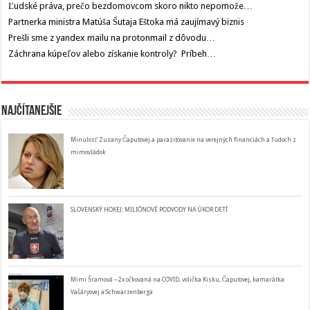
Ľudské práva, prečo bezdomovcom skoro nikto nepomože…
Partnerka ministra Matúša Šutaja Eštoka má zaujímavý biznis
Prešli sme z yandex mailu na protonmail z dôvodu…
Záchrana kúpeľov alebo získanie kontroly? Príbeh…
Najčítanejšie
Minulosť Zuzany Čaputovej a parazitovanie na verejných financiách a ľudoch z
mimovládok
SLOVENSKÝ HOKEJ: MILIÓNOVÉ PODVODY NA ÚKOR DETÍ
Mimi Šramová – 2x očkovaná na COVID, volička Kisku, Čaputovej, kamarátka
Vašáryovej a Schwarzenberga