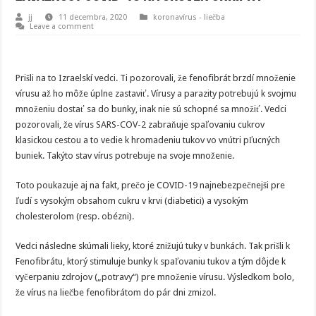
jj
11 decembra, 2020
koronavírus - liečba
Leave a comment
Prišli na to Izraelskí vedci. Ti pozorovali, že fenofibrát brzdí množenie
vírusu až ho môže úplne zastaviť. Vírusy a parazity potrebujú k svojmu
množeniu dostať sa do bunky, inak nie sú schopné sa množiť. Vedci
pozorovali, že vírus SARS-COV-2 zabraňuje spaľovaniu cukrov
klasickou cestou a to vedie k hromadeniu tukov vo vnútri pľucných
buniek. Takýto stav vírus potrebuje na svoje množenie.
Toto poukazuje aj na fakt, prečo je COVID-19 najnebezpečnejši pre
ľudí s vysokým obsahom cukru v krvi (diabetici) a vysokým
cholesterolom (resp. obézni).
Vedci následne skúmali lieky, ktoré znižujú tuky v bunkách. Tak prišli k
Fenofibrátu, ktorý stimuluje bunky k spaľovaniu tukov a tým dôjde k
vyčerpaniu zdrojov („potravy“) pre množenie vírusu. Výsledkom bolo,
že vírus na liečbe fenofibrátom do pár dni zmizol.