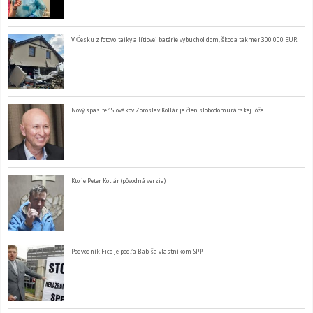
V Česku z fotovoltaiky a lítiovej batérie vybuchol dom, škoda takmer 300 000 EUR
Nový spasiteľ Slovákov Zoroslav Kollár je člen slobodomurárskej lóže
Kto je Peter Kotlár (pôvodná verzia)
Podvodník Fico je podľa Babiša vlastníkom SPP