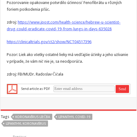
Pozorovanie opakovane potvrdilo účinnosť Fenofibrátu u rôzných
foriem poškodenia pľúc.
zdroj:
https://www.jpost.com/health-science/hebrew-u-scientist-
drug-could-eradicate-covid-19-from-lungs-in-days-635028
https://clinicaltrials.gov/ct2/show/NCT04517396
Pozor: Liek ako všetky ostatné lieky má vedľajšie účinky a jeho užívanie
v prípade, že vám nič nie je, sa neodporúča.
zdroj: FB/MUDr. Radoslav Čičala
Send article as PDF
Tags
KORONAVÍRUS LIEČBA
LIPANTHYL COVID-19
LIPANTHYL KORONAVÍRUS
Previous