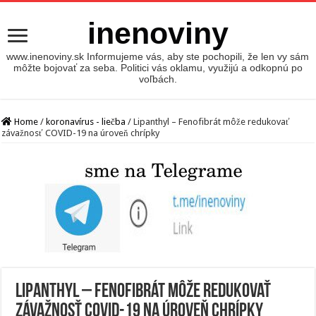
inenoviny
www.inenoviny.sk Informujeme vás, aby ste pochopili, že len vy sám
môžte bojovať za seba. Politici vás oklamu, využijú a odkopnú po
voľbách.
Home
/
koronavírus - liečba
/
Lipanthyl – Fenofibrát môže redukovať
závažnosť COVID-19 na úroveň chrípky
Lipanthyl – Fenofibrát môže redukovať
závažnosť COVID-19 na úroveň chrípky