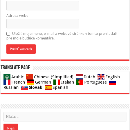
Adresa webu
Uložiť moje meno, e-mail a webovú stránku v tomto prehliadači
pre moje budúce komentáre.
Translate page
Arabic
Chinese (Simplified)
Dutch
English
French
German
Italian
Portuguese
Slovak
Russian
Spanish