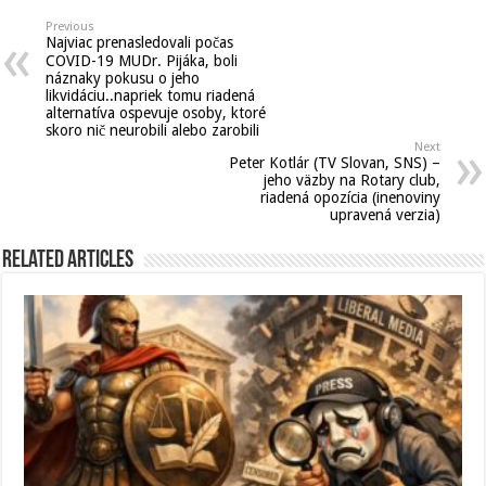
Previous
Najviac prenasledovali počas
COVID-19 MUDr. Pijáka, boli
náznaky pokusu o jeho
likvidáciu..napriek tomu riadená
alternatíva ospevuje osoby, ktoré
skoro nič neurobili alebo zarobili
Next
Peter Kotlár (TV Slovan, SNS) –
jeho väzby na Rotary club,
riadená opozícia (inenoviny
upravená verzia)
Related Articles