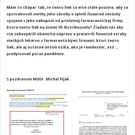
Mám to chápať tak, že tento liek sa ešte stále používa, aby sa
spotrebovali všetky jeho zásoby a splnili finančné záväzky
spojené s jeho nákupom od príslušnej farmaceutickej firmy,
ktorá tento liek na území SR distribuovala? Žiadam vás aby
ste zabezpečili okamžitú nápravu a prešetrili finančné vzťahy
všetkých lekárov s farmaceutickými firmami, ktorí tento
liek, ale aj ostatné antivirotiká, ako je remdesivir, atď. ,
predpisovali počas pandémie.
S pozdravom MUDr. Michal Piják