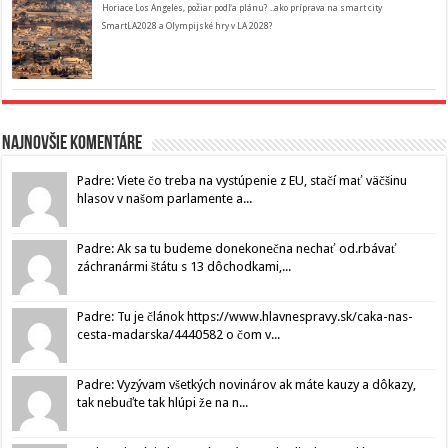
Horiace Los Angeles, požiar podľa plánu? ..ako príprava na smart city
SmartLA2028 a Olympijské hry v LA 2028?
Najnovšie komentáre
Padre: Viete čo treba na vystúpenie z EU, stačí mať väčšinu
hlasov v našom parlamente a...
Padre: Ak sa tu budeme donekonečna nechať od.rbávať
záchranármi štátu s 13 dôchodkami,...
Padre: Tu je článok https://www.hlavnespravy.sk/caka-nas-
cesta-madarska/4440582 o čom v...
Padre: Vyzývam všetkých novinárov ak máte kauzy a dôkazy,
tak nebuďte tak hlúpi že na n...