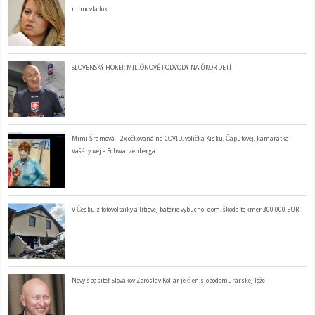
mimovládok
SLOVENSKÝ HOKEJ: MILIÓNOVÉ PODVODY NA ÚKOR DETÍ
Mimi Šramová – 2x očkovaná na COVID, volička Kisku, Čaputovej, kamarátka
Vašáryovej a Schwarzenberga
V Česku z fotovoltaiky a lítiovej batérie vybuchol dom, škoda takmer 300 000 EUR
Nový spasiteľ Slovákov Zoroslav Kollár je člen slobodomurárskej lóže