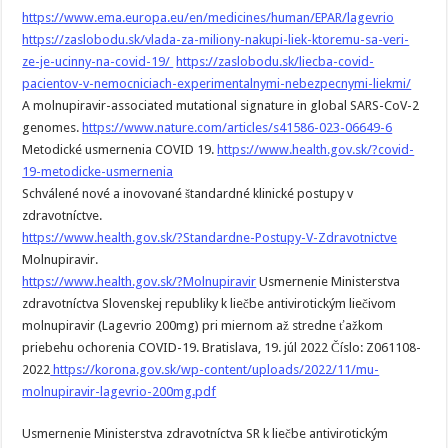
https://www.ema.europa.eu/en/medicines/human/EPAR/lagevrio
https://zaslobodu.sk/vlada-za-miliony-nakupi-liek-ktoremu-sa-veri-
ze-je-ucinny-na-covid-19/
https://zaslobodu.sk/liecba-covid-
pacientov-v-nemocniciach-experimentalnymi-nebezpecnymi-liekmi/
A molnupiravir-associated mutational signature in global SARS-CoV-2
genomes.
https://www.nature.com/articles/s41586-023-06649-6
Metodické usmernenia COVID 19.
https://www.health.gov.sk/?covid-
19-metodicke-usmernenia
Schválené nové a inovované štandardné klinické postupy v
zdravotníctve.
https://www.health.gov.sk/?Standardne-Postupy-V-Zdravotnictve
Molnupiravir.
https://www.health.gov.sk/?Molnupiravir
Usmernenie Ministerstva
zdravotníctva Slovenskej republiky k liečbe antivirotickým liečivom
molnupiravir (Lagevrio 200mg) pri miernom až stredne ťažkom
priebehu ochorenia COVID-19. Bratislava, 19. júl 2022 Číslo: Z061108-
2022
https://korona.gov.sk/wp-content/uploads/2022/11/mu-
molnupiravir-lagevrio-200mg.pdf
Usmernenie Ministerstva zdravotníctva SR k liečbe antivirotickým