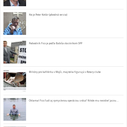
Kto je Peter Kotlár (pôvodná verzia)
Podvodník Fico je podľa Babiša vlastníkom SPP
Milióny pre kafilérku v Mojši, majitelia figurujú v Rotary clube
Oklamal Fico ľudí aj vymyslenou operáciou srdca? Nikde mu nevidieť jazvu…