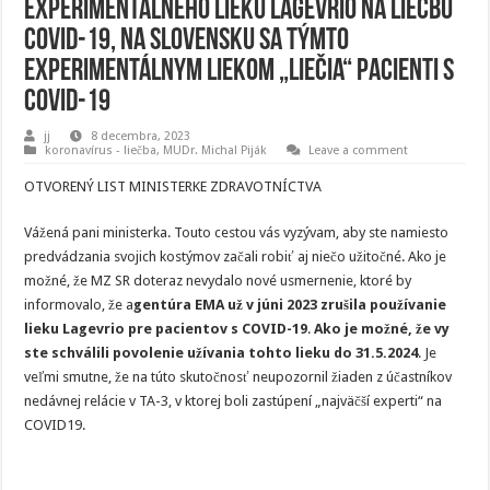
experimentálneho lieku Lagevrio na liečbu
COVID-19, na Slovensku sa týmto
experimentálnym liekom „liečia“ pacienti s
COVID-19
jj
8 decembra, 2023
koronavírus - liečba
,
MUDr. Michal Piják
Leave a comment
OTVORENÝ LIST MINISTERKE ZDRAVOTNÍCTVA
Vážená pani ministerka. Touto cestou vás vyzývam, aby ste namiesto
predvádzania svojich kostýmov začali robiť aj niečo užitočné. Ako je
možné, že MZ SR doteraz nevydalo nové usmernenie, ktoré by
informovalo, že a
gentúra EMA už v júni 2023 zrušila používanie
lieku Lagevrio pre pacientov s COVID-19
.
Ako je možné, že vy
ste schválili povolenie užívania tohto lieku do 31.5.2024
. Je
veľmi smutne, že na túto skutočnosť neupozornil žiaden z účastníkov
nedávnej relácie v TA-3, v ktorej boli zastúpení „najväčší experti“ na
COVID19.