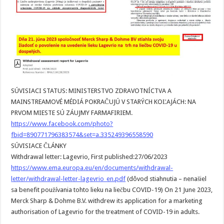
SÚVISIACI STATUS: MINISTERSTVO ZDRAVOTNÍCTVA A
MAINSTREAMOVÉ MÉDIÁ POKRAČUJÚ V STARÝCH KOĽAJÁCH: NA
PRVOM MIESTE SÚ ZÁUJMY FARMAFIRIEM.
https://www.facebook.com/photo?
fbid=890771796383574&set=a.335249396558590
SÚVISIACE ČLÁNKY
Withdrawal letter: Lagevrio, First published:27/06/2023
https://www.ema.europa.eu/en/documents/withdrawal-
letter/withdrawal-letter-lagevrio_en.pdf
(dôvod stiahnutia – nenašiel
sa benefit používania tohto lieku na liečbu COVID-19) On 21 June 2023,
Merck Sharp & Dohme B.V. withdrew its application for a marketing
authorisation of Lagevrio for the treatment of COVID-19 in adults.