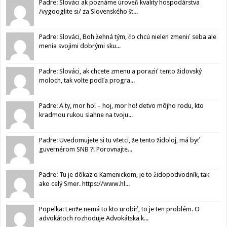
Padre: Slováci ak poznáme úroveň kvality hospodárstva
/vygooglite si/ za Slovenského št...
Padre: Slováci, Boh žehná tým, čo chcú nielen zmeniť seba ale
menia svojimi dobrými sku...
Padre: Slováci, ak chcete zmenu a poraziť tento židovský
moloch, tak volte podľa progra...
Padre: A ty, mor ho! – hoj, mor ho! detvo môjho rodu, kto
kradmou rukou siahne na tvoju...
Padre: Uvedomujete si tu všetci, že tento židoloj, má byť
guvernérom SNB ?! Porovnajte...
Padre: Tu je dôkaz o Kamenickom, je to židopodvodník, tak
ako celý Smer. https://www.hl...
Popelka: Lenže nemá to kto urobiť, to je ten problém. O
advokátoch rozhoduje Advokátska k...