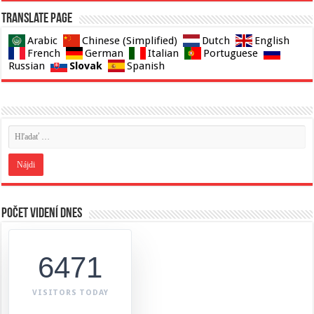
Translate page
Arabic
Chinese (Simplified)
Dutch
English
French
German
Italian
Portuguese
Slovak
Russian
Spanish
Počet videní dnes
6471
VISITORS TODAY