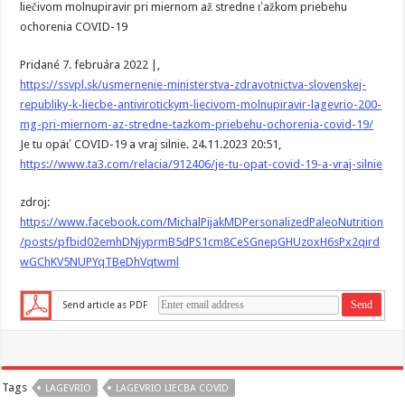
liečivom molnupiravir pri miernom až stredne ťažkom priebehu
ochorenia COVID-19
Pridané 7. februára 2022 |,
https://ssvpl.sk/usmernenie-ministerstva-zdravotnictva-slovenskej-
republiky-k-liecbe-antivirotickym-liecivom-molnupiravir-lagevrio-200-
mg-pri-miernom-az-stredne-tazkom-priebehu-ochorenia-covid-19/
Je tu opäť COVID-19 a vraj silnie. 24.11.2023 20:51,
https://www.ta3.com/relacia/912406/je-tu-opat-covid-19-a-vraj-silnie
zdroj:
https://www.facebook.com/MichalPijakMDPersonalizedPaleoNutrition
/posts/pfbid02emhDNjyprmB5dPS1cm8CeSGnepGHUzoxH6sPx2qird
wGChKV5NUPYqTBeDhVqtwml
Send article as PDF
Tags
LAGEVRIO
LAGEVRIO LIECBA COVID