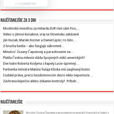
Najčítanejšie za 3 dni
Moslimskú investíciu za miliardu EUR rieši sám Fico,…
Video o Jánovi Kuciakovi, vraj na Slovensku zakázané
Ján Kuciak, Marián Kočner a Daniel Lipšic: čo túto…
Z brucha beštie – ako fungujú súkromné…
Minulosť Zuzany Čaputovej a parazitovanie na…
Platila Českou televizi vláda Spojených států amerických?
Dve tváre Roberta Kodyma z kapely Lucie-úprimný…
Partnerka ministra Matúša Šutaja Eštoka má zaujímavý biznis
Ľudské práva, prečo bezdomovcom skoro nikto nepomože…
Záchrana kúpeľov alebo získanie kontroly? Príbeh…
Najčítanejšie
Minulosť Zuzany Čaputovej a parazitovanie na verejných financiách a ľudoch z