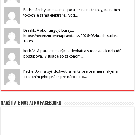
Padre: Asi by sme sa mali pozrieť na naše toky, na našich
tokoch je samá elektráreň vod...
Draslik: A ako fungujú burzy...
https://necenzurovanapravda.cz/2026/08/krach-stribra-
100m...
korbáč: A paralelne s tým, advokáti a sudcovia ak nebudú
postupovať v súlade so zákonom,...
Padre: Ak má byť doživotná renta pre premiéra, akýmsi
ocenením jeho práce pre národ a o...
Navštívte nás aj na Facebooku