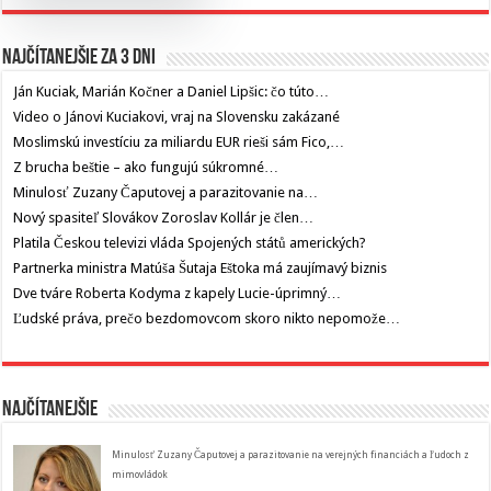
Najčítanejšie za 3 dni
Ján Kuciak, Marián Kočner a Daniel Lipšic: čo túto…
Video o Jánovi Kuciakovi, vraj na Slovensku zakázané
Moslimskú investíciu za miliardu EUR rieši sám Fico,…
Z brucha beštie – ako fungujú súkromné…
Minulosť Zuzany Čaputovej a parazitovanie na…
Nový spasiteľ Slovákov Zoroslav Kollár je člen…
Platila Českou televizi vláda Spojených států amerických?
Partnerka ministra Matúša Šutaja Eštoka má zaujímavý biznis
Dve tváre Roberta Kodyma z kapely Lucie-úprimný…
Ľudské práva, prečo bezdomovcom skoro nikto nepomože…
Najčítanejšie
Minulosť Zuzany Čaputovej a parazitovanie na verejných financiách a ľudoch z
mimovládok