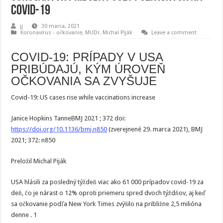
COVID-19
jj
30 marca, 2021
Koronavírus - očkovanie
,
MUDr. Michal Piják
Leave a comment
COVID-19: PRÍPADY V USA
PRIBÚDAJÚ, KÝM ÚROVEŇ
OČKOVANIA SA ZVYŠUJE
Covid-19: US cases rise while vaccinations increase
Janice Hopkins TanneBMJ 2021 ; 372 doi:
https://doi.org/10.1136/bmj.n850
(zverejnené 29. marca 2021), BMJ
2021; 372: n850
Preložil Michal Piják
USA hlásili za posledný týždeň viac ako 61 000 prípadov covid-19 za
deň, čo je nárast o 12% oproti priemeru spred dvoch týždňov, aj keď
sa očkovanie podľa New York Times zvýšilo na približne 2,5 milióna
denne . 1