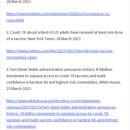
28 March 2021.
https://www.nytimes.com/interactive/2020/us/coronavirus-us-
cases.html
2. Covid-19: about a third of US adults have received at least one dose
of a vaccine. New York Times. 28 March 2021.
https://www.nytimes.com/live/2021/03/27/world/covid-vaccine-
coronavirus-cases
3. Fact Sheet. Biden administration announces historic $10billion
investment to expand access to covid-19 vaccines and build
confidence in hardest-hit and highest-risk communities. White House.
25 March 2021.
https://www.whitehouse.gov/briefing-room/statements-
releases/2021/03/25/fact-sheet-biden-administration-announces-
historic-10-billion-investment-to-expand-access-to-covid-19-
vaccines-and-build-vaccine-confidence-in-hardest-hit-and-highest-
risk-communities/