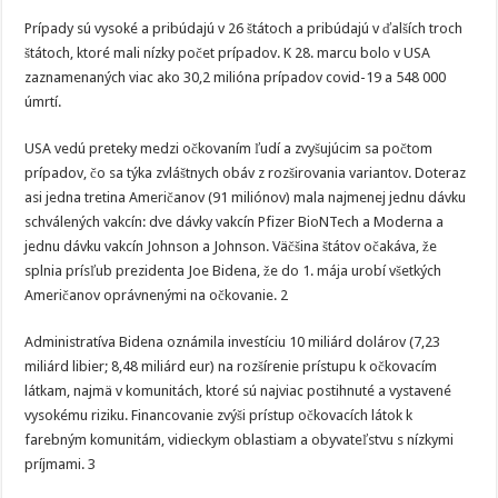
Prípady sú vysoké a pribúdajú v 26 štátoch a pribúdajú v ďalších troch
štátoch, ktoré mali nízky počet prípadov. K 28. marcu bolo v USA
zaznamenaných viac ako 30,2 milióna prípadov covid-19 a 548 000
úmrtí.
USA vedú preteky medzi očkovaním ľudí a zvyšujúcim sa počtom
prípadov, čo sa týka zvláštnych obáv z rozširovania variantov. Doteraz
asi jedna tretina Američanov (91 miliónov) mala najmenej jednu dávku
schválených vakcín: dve dávky vakcín Pfizer BioNTech a Moderna a
jednu dávku vakcín Johnson a Johnson. Väčšina štátov očakáva, že
splnia prísľub prezidenta Joe Bidena, že do 1. mája urobí všetkých
Američanov oprávnenými na očkovanie. 2
Administratíva Bidena oznámila investíciu 10 miliárd dolárov (7,23
miliárd libier; 8,48 miliárd eur) na rozšírenie prístupu k očkovacím
látkam, najmä v komunitách, ktoré sú najviac postihnuté a vystavené
vysokému riziku. Financovanie zvýši prístup očkovacích látok k
farebným komunitám, vidieckym oblastiam a obyvateľstvu s nízkymi
príjmami. 3