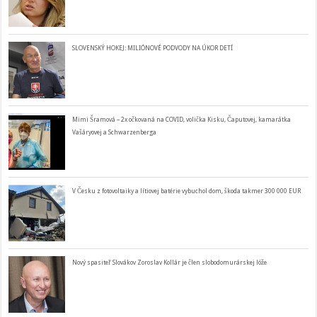
SLOVENSKÝ HOKEJ: MILIÓNOVÉ PODVODY NA ÚKOR DETÍ
Mimi Šramová – 2x očkovaná na COVID, volička Kisku, Čaputovej, kamarátka
Vašáryovej a Schwarzenberga
V Česku z fotovoltaiky a lítiovej batérie vybuchol dom, škoda takmer 300 000 EUR
Nový spasiteľ Slovákov Zoroslav Kollár je člen slobodomurárskej lóže