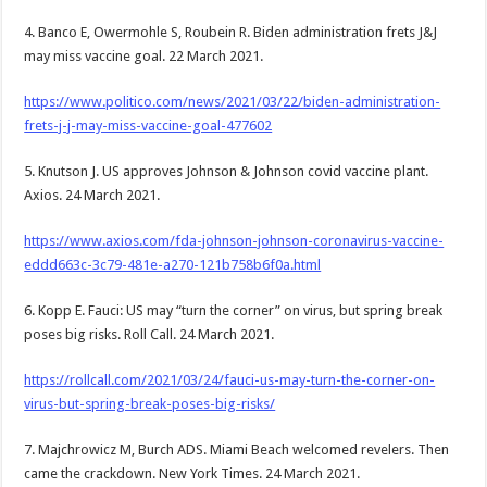
4. Banco E, Owermohle S, Roubein R. Biden administration frets J&J
may miss vaccine goal. 22 March 2021.
https://www.politico.com/news/2021/03/22/biden-administration-
frets-j-j-may-miss-vaccine-goal-477602
5. Knutson J. US approves Johnson & Johnson covid vaccine plant.
Axios. 24 March 2021.
https://www.axios.com/fda-johnson-johnson-coronavirus-vaccine-
eddd663c-3c79-481e-a270-121b758b6f0a.html
6. Kopp E. Fauci: US may “turn the corner” on virus, but spring break
poses big risks. Roll Call. 24 March 2021.
https://rollcall.com/2021/03/24/fauci-us-may-turn-the-corner-on-
virus-but-spring-break-poses-big-risks/
7. Majchrowicz M, Burch ADS. Miami Beach welcomed revelers. Then
came the crackdown. New York Times. 24 March 2021.