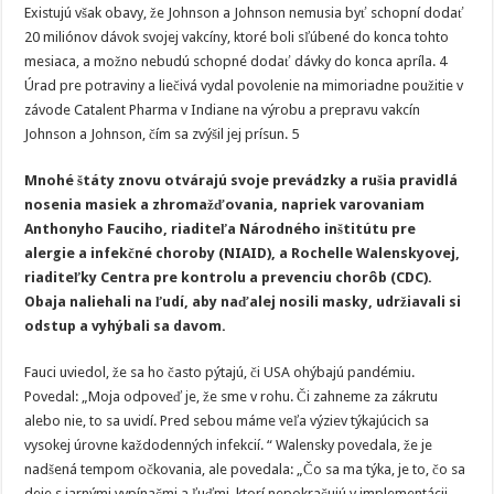
Existujú však obavy, že Johnson a Johnson nemusia byť schopní dodať
20 miliónov dávok svojej vakcíny, ktoré boli sľúbené do konca tohto
mesiaca, a možno nebudú schopné dodať dávky do konca apríla. 4
Úrad pre potraviny a liečivá vydal povolenie na mimoriadne použitie v
závode Catalent Pharma v Indiane na výrobu a prepravu vakcín
Johnson a Johnson, čím sa zvýšil jej prísun. 5
Mnohé štáty znovu otvárajú svoje prevádzky a rušia pravidlá
nosenia masiek a zhromažďovania, napriek varovaniam
Anthonyho Fauciho, riaditeľa Národného inštitútu pre
alergie a infekčné choroby (NIAID), a Rochelle Walenskyovej,
riaditeľky Centra pre kontrolu a prevenciu chorôb (CDC).
Obaja naliehali na ľudí, aby naďalej nosili masky, udržiavali si
odstup a vyhýbali sa davom.
Fauci uviedol, že sa ho často pýtajú, či USA ohýbajú pandémiu.
Povedal: „Moja odpoveď je, že sme v rohu. Či zahneme za zákrutu
alebo nie, to sa uvidí. Pred sebou máme veľa výziev týkajúcich sa
vysokej úrovne každodenných infekcií. “ Walensky povedala, že je
nadšená tempom očkovania, ale povedala: „Čo sa ma týka, je to, čo sa
deje s jarnými vypínačmi a ľuďmi, ktorí nepokračujú v implementácii