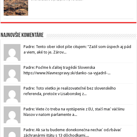
Najnovšie komentáre
Padre: Tento ober idiot píše citujem: "Zažil som úspech aj pád
a viem, aké to je. Zárov...
Padre: Poďme k ďalšej tragédii Slovenska
https://www.hlavnespravy.sk/danko-sa-vyjadril-...
Padre: Toto všetko je realizovateľné bez slovenského
referenda, pretože v Lisabonskej z...
Padre: Viete čo treba na vystúpenie z EU, stačí mať väčšinu
hlasov v našom parlamente a...
Padre: Ak sa tu budeme donekonečna nechať od.rbávať
záchranármi štátu s 13 dôchodkami,...