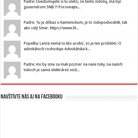
Padre: Uvedomujete si tu všetci, že tento židoloj, má byť
guvernérom SNB ?! Porovnajte...
Padre: Tu je dôkaz o Kamenickom, je to židopodvodník, tak
ako celý Smer. https://www.hl...
Popelka: Lenže nemá to kto urobiť, to je ten problém. O
advokátoch rozhoduje Advokátska k...
Padre: Asi by sme sa mali pozrieť na naše toky, na našich
tokoch je samá elektráreň vod...
Navštívte nás aj na Facebooku