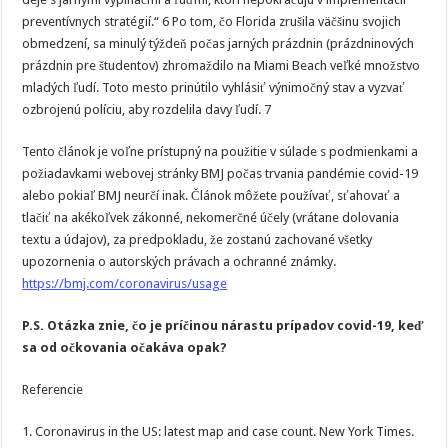
preventívnych stratégií.“ 6 Po tom, čo Florida zrušila väčšinu svojich
obmedzení, sa minulý týždeň počas jarných prázdnin (prázdninových
prázdnin pre študentov) zhromaždilo na Miami Beach veľké množstvo
mladých ľudí. Toto mesto prinútilo vyhlásiť výnimočný stav a vyzvať
ozbrojenú políciu, aby rozdelila davy ľudí. 7
Tento článok je voľne prístupný na použitie v súlade s podmienkami a
požiadavkami webovej stránky BMJ počas trvania pandémie covid-19
alebo pokiaľ BMJ neurčí inak. Článok môžete používať, sťahovať a
tlačiť na akékoľvek zákonné, nekomerčné účely (vrátane dolovania
textu a údajov), za predpokladu, že zostanú zachované všetky
upozornenia o autorských právach a ochranné známky.
https://bmj.com/coronavirus/usage
P.S. Otázka znie, čo je príčinou nárastu prípadov covid-19, keď
sa od očkovania očakáva opak?
Referencie
1. Coronavirus in the US: latest map and case count. New York Times.