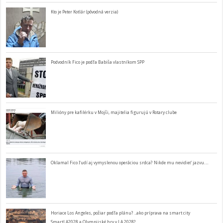
Kto je Peter Kotlár (pôvodná verzia)
Podvodník Fico je podľa Babiša vlastníkom SPP
Milióny pre kafilérku v Mojši, majitelia figurujú v Rotary clube
Oklamal Fico ľudí aj vymyslenou operáciou srdca? Nikde mu nevidieť jazvu…
Horiace Los Angeles, požiar podľa plánu? ..ako príprava na smart city
SmartLA2028 a Olympijské hry v LA 2028?