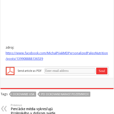
zdroj:
https://www.facebook.com/MichalPijakMDPersonalizedPaleoNutrition
/posts/139908888136539
Send article as PDF
Tags
OCKOVANIE USA
PO OCKOVANI NARAST POZITIVNYCH
Previous
Penťácke média vykresľujú
Pčolinského v dobrom svetle