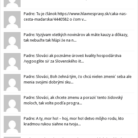
Padre: Tu je článok https://www.hlavnespravy.sk/caka-nas-
cesta-madarska/4440582 o čom v...
Padre: Vyzývam všetkých novinárov ak máte kauzy a dôkazy,
tak nebuďte tak hlúpi že na n...
Padre: Slováci ak poznáme úroveň kvality hospodárstva
/vygooglite si/ za Slovenského št...
Padre: Slováci, Boh žehná tým, čo chcú nielen zmeniť seba ale
menia svojimi dobrými sku...
Padre: Slováci, ak chcete zmenu a poraziť tento židovský
moloch, tak volte podľa progra...
Padre: A ty, mor ho! – hoj, mor ho! detvo môjho rodu, kto
kradmou rukou siahne na tvoju...