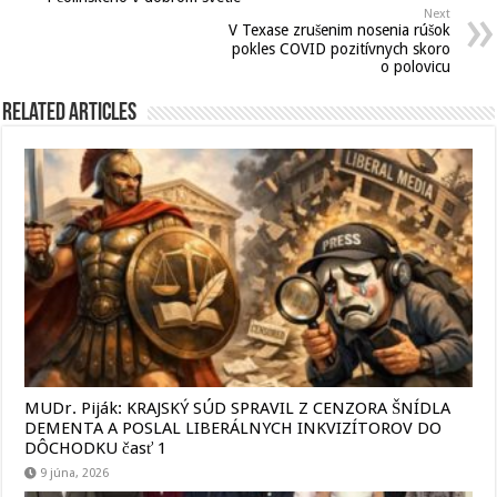
Next
V Texase zrušenim nosenia rúšok
pokles COVID pozitívnych skoro
o polovicu
Related Articles
MUDr. Piják: KRAJSKÝ SÚD SPRAVIL Z CENZORA ŠNÍDLA
DEMENTA A POSLAL LIBERÁLNYCH INKVIZÍTOROV DO
DÔCHODKU časť 1
9 júna, 2026