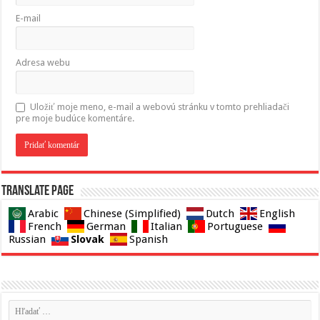
E-mail
Adresa webu
Uložiť moje meno, e-mail a webovú stránku v tomto prehliadači
pre moje budúce komentáre.
Translate page
Arabic
Chinese (Simplified)
Dutch
English
French
German
Italian
Portuguese
Slovak
Russian
Spanish