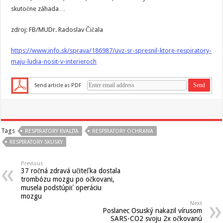
skutočne záhada…
zdroj: FB/MUDr. Radoslav Čičala
https://www.info.sk/sprava/186987/uvz-sr-spresnil-ktore-respiratory-
maju-ludia-nosit-v-interieroch
Send article as PDF
Tags
RESPIRATORY KVALITA
RESPIRATORY OCHRANA
RESPIRATORY SKUSKY
Previous
37 ročná zdravá učiteľka dostala
trombózu mozgu po očkovani,
musela podstúpiť operáciu
mozgu
Next
Poslanec Osuský nakazil vírusom
SARS-CO2 svoju 2x očkovanú