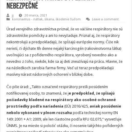
nebezpečné
jj
20 marca, 2021
koronavírus - nátlak, šikana, škodenie ľuďom
Leave a comment
Úrad verejného zdravotníctva priznal, že vo väčšine respirátory nie sú
zdravotnícke pomôcky a ani to nevyžaduje. Priznal aj, že respirátory
nekontrolujú a predpokladajú, že spĺňajú európske normy. Čiže nik
nerieši, či dýchate 8h denne nejaký karcinogén (rakovinotvorna látka)
uvoľnujúci sa z pofiderného respirátora, vyrobený nevedno ako a
nevedno z čoho, niekde, kde sa aj deti zneužívajú na prácu. Hlavne, že
na následkoch zarobia farma firmy. Veď už teraz predpokladajú
masívny nárast nádorových ochorení v blízkej dobe.
Čo píše úrad: „Takto označené respirátory prešli posúdením
notifikovanej osoby, to znamená, že j
e predpoklad, že spĺňajú
požiadavky kladené na respirátory ako osobné ochranné
prostriedky podľa nariadenia
(EÚ) 2016/425,
avšak posúdenie
nebolo vykonané v plnom rozsahu
podľa technickej normy EN
149: 2001 + A1: 2009, ale len čiastočne podľa RFU 02.075,“ vysvetľuje
ÚNMS. Je na mieste si položiť otázku, či nosenie takýchto pofiderných