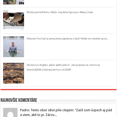
Milióny pre kafilérku v Mojši, majitelia figurujú v Rotary clube
Oklamal Fico ľudí aj vymyslenou operáciou srdca? Nikde mu nevidieť jazvu…
Horiace Los Angeles, požiar podľa plánu? ..ako príprava na smart city
SmartLA2028 a Olympijské hry v LA 2028?
Najnovšie komentáre
Padre: Tento ober idiot píše citujem: "Zažil som úspech aj pád
a viem, aké to je. Zárov...