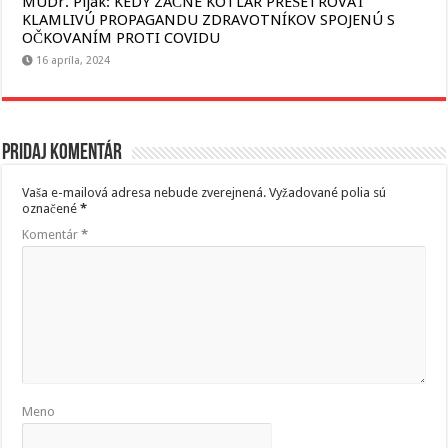
MUDr. Piják: KEDY ZAČNE KOTLÁR PREŠETROVAŤ
KLAMLIVÚ PROPAGANDU ZDRAVOTNÍKOV SPOJENÚ S
OČKOVANÍM PROTI COVIDU
16 apríla, 2024
Pridaj komentár
Vaša e-mailová adresa nebude zverejnená.
Vyžadované polia sú
označené
*
Komentár
*
Meno