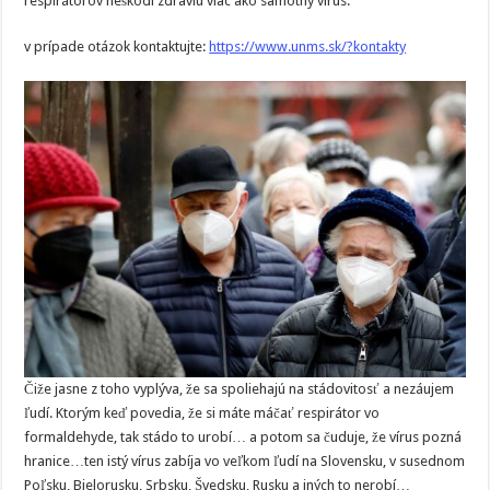
respirátorov neškodí zdraviu viac ako samotný vírus.
v prípade otázok kontaktujte:
https://www.unms.sk/?kontakty
Čiže jasne z toho vyplýva, že sa spoliehajú na stádovitosť a nezáujem
ľudí. Ktorým keď povedia, že si máte máčať respirátor vo
formaldehyde, tak stádo to urobí… a potom sa čuduje, že vírus pozná
hranice…ten istý vírus zabíja vo veľkom ľudí na Slovensku, v susednom
Poľsku, Bielorusku, Srbsku, Švedsku, Rusku a iných to nerobí…