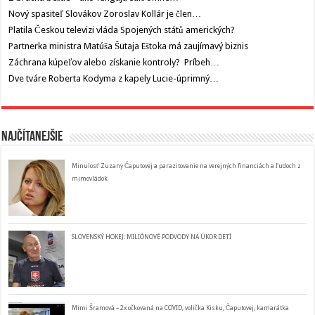
Nový spasiteľ Slovákov Zoroslav Kollár je člen…
Platila Českou televizi vláda Spojených států amerických?
Partnerka ministra Matúša Šutaja Eštoka má zaujímavý biznis
Záchrana kúpeľov alebo získanie kontroly? Príbeh…
Dve tváre Roberta Kodyma z kapely Lucie-úprimný…
Najčítanejšie
Minulosť Zuzany Čaputovej a parazitovanie na verejných financiách a ľudoch z
mimovládok
SLOVENSKÝ HOKEJ: MILIÓNOVÉ PODVODY NA ÚKOR DETÍ
Mimi Šramová – 2x očkovaná na COVID, volička Kisku, Čaputovej, kamarátka