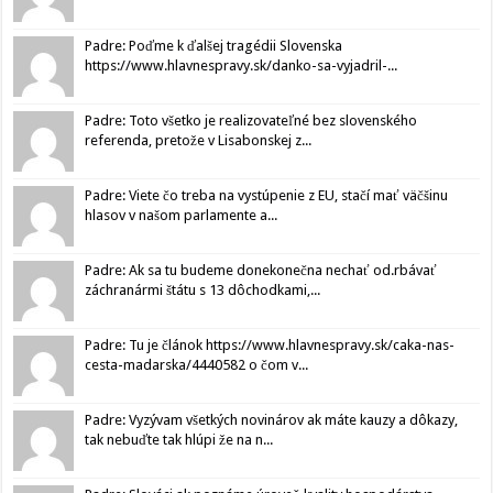
Padre: Poďme k ďalšej tragédii Slovenska
https://www.hlavnespravy.sk/danko-sa-vyjadril-...
Padre: Toto všetko je realizovateľné bez slovenského
referenda, pretože v Lisabonskej z...
Padre: Viete čo treba na vystúpenie z EU, stačí mať väčšinu
hlasov v našom parlamente a...
Padre: Ak sa tu budeme donekonečna nechať od.rbávať
záchranármi štátu s 13 dôchodkami,...
Padre: Tu je článok https://www.hlavnespravy.sk/caka-nas-
cesta-madarska/4440582 o čom v...
Padre: Vyzývam všetkých novinárov ak máte kauzy a dôkazy,
tak nebuďte tak hlúpi že na n...