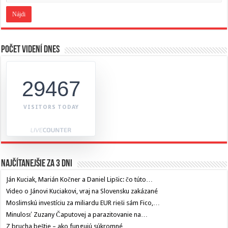
Počet videní dnes
29467
VISITORS TODAY
Najčítanejšie za 3 dni
Ján Kuciak, Marián Kočner a Daniel Lipšic: čo túto…
Video o Jánovi Kuciakovi, vraj na Slovensku zakázané
Moslimskú investíciu za miliardu EUR rieši sám Fico,…
Minulosť Zuzany Čaputovej a parazitovanie na…
Z brucha beštie – ako fungujú súkromné…