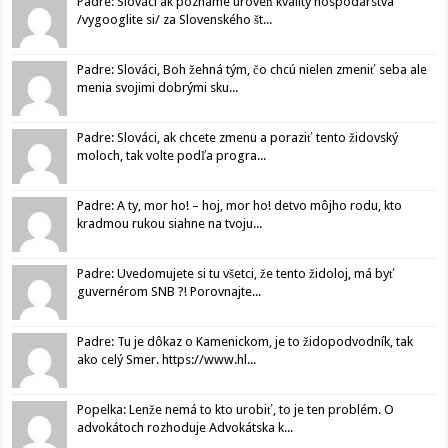
Padre: Slováci ak poznáme úroveň kvality hospodárstva
/vygooglite si/ za Slovenského št...
Padre: Slováci, Boh žehná tým, čo chcú nielen zmeniť seba ale
menia svojimi dobrými sku...
Padre: Slováci, ak chcete zmenu a poraziť tento židovský
moloch, tak volte podľa progra...
Padre: A ty, mor ho! – hoj, mor ho! detvo môjho rodu, kto
kradmou rukou siahne na tvoju...
Padre: Uvedomujete si tu všetci, že tento židoloj, má byť
guvernérom SNB ?! Porovnajte...
Padre: Tu je dôkaz o Kamenickom, je to židopodvodník, tak
ako celý Smer. https://www.hl...
Popelka: Lenže nemá to kto urobiť, to je ten problém. O
advokátoch rozhoduje Advokátska k...