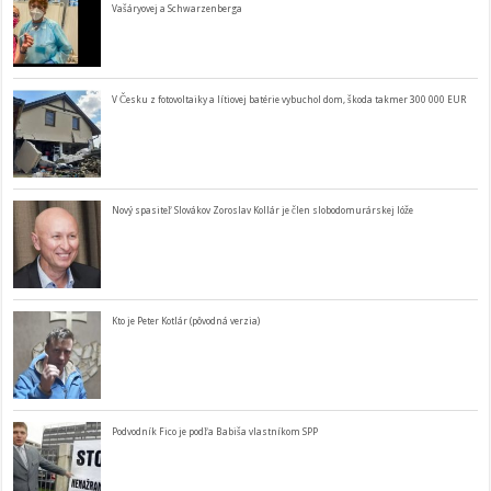
Vašáryovej a Schwarzenberga
V Česku z fotovoltaiky a lítiovej batérie vybuchol dom, škoda takmer 300 000 EUR
Nový spasiteľ Slovákov Zoroslav Kollár je člen slobodomurárskej lóže
Kto je Peter Kotlár (pôvodná verzia)
Podvodník Fico je podľa Babiša vlastníkom SPP