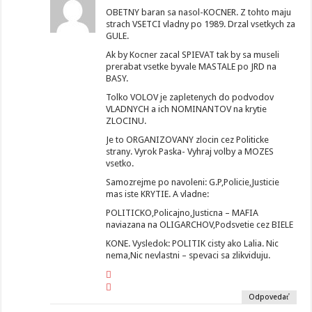
OBETNY baran sa nasol-KOCNER. Z tohto maju
strach VSETCI vladny po 1989. Drzal vsetkych za
GULE.
Ak by Kocner zacal SPIEVAT tak by sa museli
prerabat vsetke byvale MASTALE po JRD na
BASY.
Tolko VOLOV je zapletenych do podvodov
VLADNYCH a ich NOMINANTOV na krytie
ZLOCINU.
Je to ORGANIZOVANY zlocin cez Politicke
strany. Vyrok Paska- Vyhraj volby a MOZES
vsetko.
Samozrejme po navoleni: G.P,Policie,Justicie
mas iste KRYTIE. A vladne:
POLITICKO,Policajno,Justicna – MAFIA
naviazana na OLIGARCHOV,Podsvetie cez BIELE
KONE. Vysledok: POLITIK cisty ako Lalia. Nic
nema,Nic nevlastni – spevaci sa zlikviduju.
Odpovedať