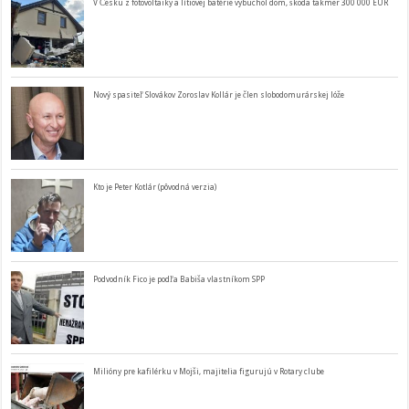
V Česku z fotovoltaiky a lítiovej batérie vybuchol dom, škoda takmer 300 000 EUR
Nový spasiteľ Slovákov Zoroslav Kollár je člen slobodomurárskej lóže
Kto je Peter Kotlár (pôvodná verzia)
Podvodník Fico je podľa Babiša vlastníkom SPP
Milióny pre kafilérku v Mojši, majitelia figurujú v Rotary clube