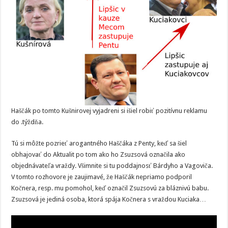
Haščák po tomto Kušnirovej vyjadreni si išiel robiť pozitívnu reklamu
do .týždňa.
Tú si môžte pozrieť arogantného Haščáka z Penty, keď sa šiel
obhajovať do Aktualit po tom ako ho Zsuzsová označila ako
objednávateľa vraždy. Všimnite si tu poddajnosť Bárdyho a Vagoviča.
V tomto rozhovore je zaujimavé, že Haščák nepriamo podporil
Kočnera, resp. mu pomohol, keď označil Zsuzsovú za bláznivú babu.
Zsuzsová je jediná osoba, ktorá spája Kočnera s vraždou Kuciaka…