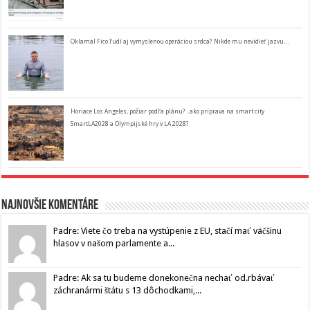
Oklamal Fico ľudí aj vymyslenou operáciou srdca? Nikde mu nevidieť jazvu…
Horiace Los Angeles, požiar podľa plánu? ..ako príprava na smart city
SmartLA2028 a Olympijské hry v LA 2028?
Najnovšie komentáre
Padre: Viete čo treba na vystúpenie z EU, stačí mať väčšinu
hlasov v našom parlamente a...
Padre: Ak sa tu budeme donekonečna nechať od.rbávať
záchranármi štátu s 13 dôchodkami,...