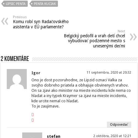
LIPSIC PENTA
PENTA KUCIAK
Previous
Komu robí syn Radačovského
asistenta v EÚ parlamente?
Next
Belgický pedofil a vrah detí chcel
vybudovať podzemné mesto s
unesenými deťmi
2 komentáre
Igor
11 septembra, 2020 at 20:32
Ono je dost pozoruhodne, ze Lipzid oznaci Valka za
svojho dobreho priatela a obhajuje obvinenych vrahov.
On sa zjavi ako minister na mieste incidentu kde nema co
hladat a iny typek Kraymer sa zjavi na mieste incidentu,
kde urcite nemal co hladat.
To je zaujimave.
Odpovedať
stefan
2 októbra, 2020 at 12:21