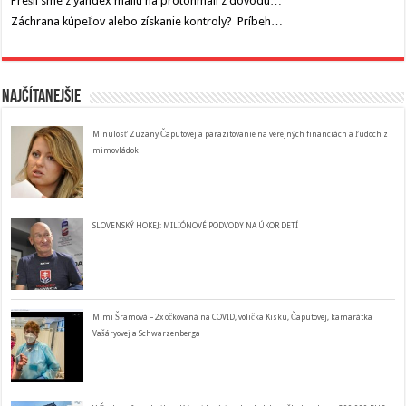
Prešli sme z yandex mailu na protonmail z dôvodu…
Záchrana kúpeľov alebo získanie kontroly? Príbeh…
Najčítanejšie
Minulosť Zuzany Čaputovej a parazitovanie na verejných financiách a ľudoch z
mimovládok
SLOVENSKÝ HOKEJ: MILIÓNOVÉ PODVODY NA ÚKOR DETÍ
Mimi Šramová – 2x očkovaná na COVID, volička Kisku, Čaputovej, kamarátka
Vašáryovej a Schwarzenberga