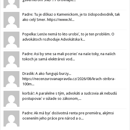
Padre: Tu je dôkaz o Kamenickom, je to židopodvodník, tak
ako celý Smer. https://www.hl...
Popelka: Lenže nemá to kto urobiť, to je ten problém. O
advokátoch rozhoduje Advokátska k...
Padre: Asi by sme sa mali pozrieť na naše toky, na našich
tokoch je samá elektráreň vod...
Draslik: A ako fungujú burzy...
https://necenzurovanapravda.cz/2026/08/krach-stribra-
100m...
korbáč: A paralelne s tým, advokáti a sudcovia ak nebudú
postupovať v súlade so zákonom,...
Padre: Ak má byť doživotná renta pre premiéra, akýmsi
ocenením jeho práce pre národ a o...