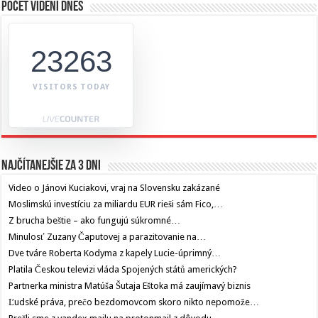
Počet videní dnes
23263
VISITORS TODAY
Najčítanejšie za 3 dni
Video o Jánovi Kuciakovi, vraj na Slovensku zakázané
Moslimskú investíciu za miliardu EUR rieši sám Fico,…
Z brucha beštie – ako fungujú súkromné…
Minulosť Zuzany Čaputovej a parazitovanie na…
Dve tváre Roberta Kodyma z kapely Lucie-úprimný…
Platila Českou televizi vláda Spojených států amerických?
Partnerka ministra Matúša Šutaja Eštoka má zaujímavý biznis
Ľudské práva, prečo bezdomovcom skoro nikto nepomože…