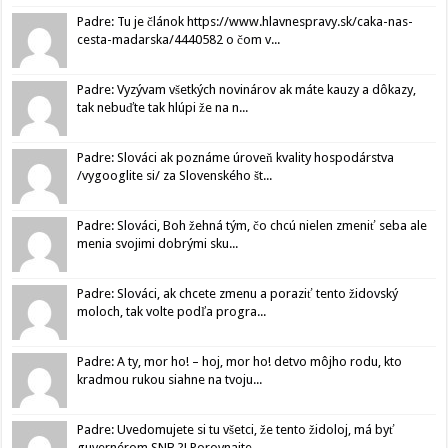
Padre: Tu je článok https://www.hlavnespravy.sk/caka-nas-
cesta-madarska/4440582 o čom v...
Padre: Vyzývam všetkých novinárov ak máte kauzy a dôkazy,
tak nebuďte tak hlúpi že na n...
Padre: Slováci ak poznáme úroveň kvality hospodárstva
/vygooglite si/ za Slovenského št...
Padre: Slováci, Boh žehná tým, čo chcú nielen zmeniť seba ale
menia svojimi dobrými sku...
Padre: Slováci, ak chcete zmenu a poraziť tento židovský
moloch, tak volte podľa progra...
Padre: A ty, mor ho! – hoj, mor ho! detvo môjho rodu, kto
kradmou rukou siahne na tvoju...
Padre: Uvedomujete si tu všetci, že tento židoloj, má byť
guvernérom SNB ?! Porovnajte...