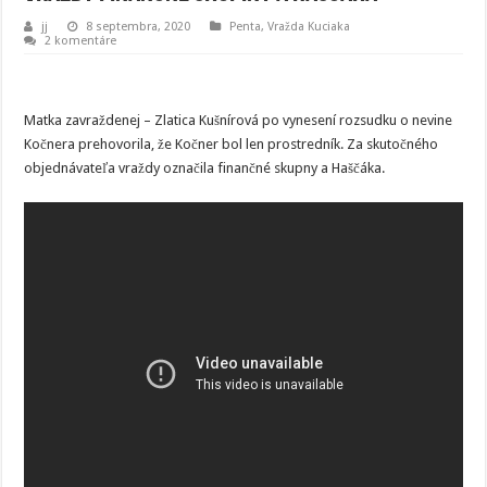
jj
8 septembra, 2020
Penta
,
Vražda Kuciaka
2 komentáre
Matka zavraždenej – Zlatica Kušnírová po vynesení rozsudku o nevine
Kočnera prehovorila, že Kočner bol len prostredník. Za skutočného
objednávateľa vraždy označila finančné skupny a Haščáka.