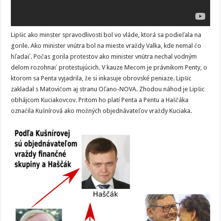
Lipšic ako minster spravodlivosti bol vo vláde, ktorá sa podieľala na
gorile. Ako minister vnútra bol na mieste vraždy Valka, kde nemal čo
hľadať. Počas gorila protestov ako minister vnútra nechal vodným
delom rozohnať protestujúcich. V kauze Mecom je právnikom Penty, o
ktorom sa Penta vyjadrila, že si inkasuje obrovské peniaze. Lipšic
zakladal s Matovičom aj stranu Oľano-NOVA. Zhodou náhod je Lipšic
obhájcom Kuciakovcov. Pritom ho platí Penta a Pentu a Haščáka
označila Kušnírová ako možných objednávateľov vraždy Kuciaka.