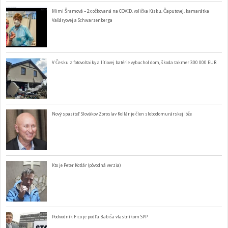
Mimi Šramová – 2x očkovaná na COVID, volička Kisku, Čaputovej, kamarátka
Vašáryovej a Schwarzenberga
V Česku z fotovoltaiky a lítiovej batérie vybuchol dom, škoda takmer 300 000 EUR
Nový spasiteľ Slovákov Zoroslav Kollár je člen slobodomurárskej lóže
Kto je Peter Kotlár (pôvodná verzia)
Podvodník Fico je podľa Babiša vlastníkom SPP