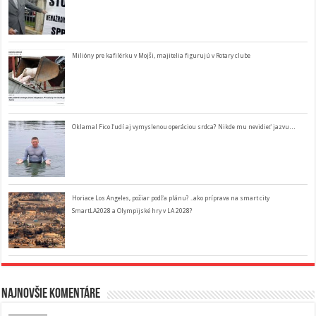
Milióny pre kafilérku v Mojši, majitelia figurujú v Rotary clube
Oklamal Fico ľudí aj vymyslenou operáciou srdca? Nikde mu nevidieť jazvu…
Horiace Los Angeles, požiar podľa plánu? ..ako príprava na smart city
SmartLA2028 a Olympijské hry v LA 2028?
Najnovšie komentáre