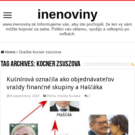
inenoviny
www.inenoviny.sk Informujeme vás, aby ste pochopili, že len vy sám
môžte bojovať za seba. Politici vás oklamu, využijú a odkopnú po
voľbách.
Home
/
Značka:
kocner zsuszova
Tag Archives:
kocner zsuszova
Kušnírová označila ako objednávateľov
vraždy finančné skupiny a Haščáka
8 septembra, 2020
Penta
,
Vražda Kuciaka
2