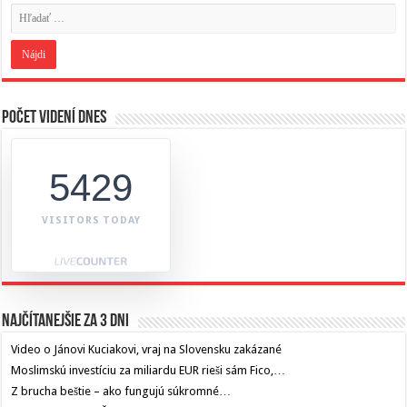
Počet videní dnes
5429
VISITORS TODAY
Najčítanejšie za 3 dni
Video o Jánovi Kuciakovi, vraj na Slovensku zakázané
Moslimskú investíciu za miliardu EUR rieši sám Fico,…
Z brucha beštie – ako fungujú súkromné…