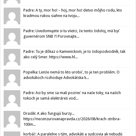
Padre: A ty, mor ho! – hoj, mor ho! detvo môjho rodu, kto
kradmou rukou siahne na tvoju...
Padre: Uvedomujete si tu všetci, že tento židoloj, má byť
guvernérom SNB ?! Porovnajte...
Padre: Tu je dôkaz o Kamenickom, je to židopodvodník, tak
ako celý Smer. https://www.hl...
Popelka: Lenže nemá to kto urobiť, to je ten problém. O
advokátoch rozhoduje Advokátska k...
Padre: Asi by sme sa mali pozrieť na naše toky, na našich
tokoch je samá elektráreň vod...
Draslik: A ako fungujú burzy...
https://necenzurovanapravda.cz/2026/08/krach-stribra-
100m...
korbáč: A paralelne s tým, advokáti a sudcovia ak nebudú