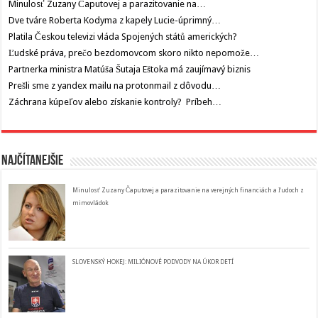
Minulosť Zuzany Čaputovej a parazitovanie na…
Dve tváre Roberta Kodyma z kapely Lucie-úprimný…
Platila Českou televizi vláda Spojených států amerických?
Ľudské práva, prečo bezdomovcom skoro nikto nepomože…
Partnerka ministra Matúša Šutaja Eštoka má zaujímavý biznis
Prešli sme z yandex mailu na protonmail z dôvodu…
Záchrana kúpeľov alebo získanie kontroly? Príbeh…
Najčítanejšie
Minulosť Zuzany Čaputovej a parazitovanie na verejných financiách a ľudoch z
mimovládok
SLOVENSKÝ HOKEJ: MILIÓNOVÉ PODVODY NA ÚKOR DETÍ