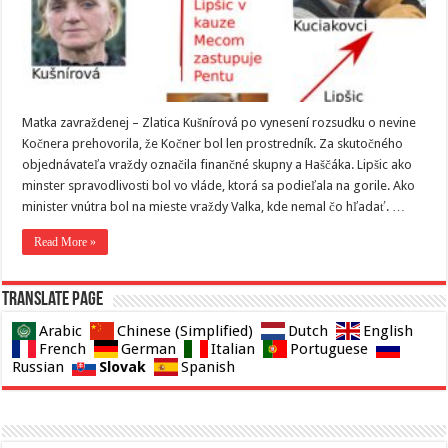
Matka zavraždenej – Zlatica Kušnírová po vynesení rozsudku o nevine
Kočnera prehovorila, že Kočner bol len prostredník. Za skutočného
objednávateľa vraždy označila finančné skupny a Haščáka. Lipšic ako
minster spravodlivosti bol vo vláde, ktorá sa podieľala na gorile. Ako
minister vnútra bol na mieste vraždy Valka, kde nemal čo hľadať. …
Read More »
Translate page
Arabic
Chinese (Simplified)
Dutch
English
French
German
Italian
Portuguese
Slovak
Russian
Spanish