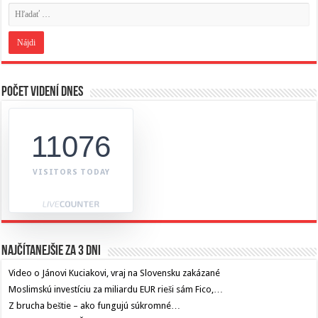
Počet videní dnes
11076
VISITORS TODAY
Najčítanejšie za 3 dni
Video o Jánovi Kuciakovi, vraj na Slovensku zakázané
Moslimskú investíciu za miliardu EUR rieši sám Fico,…
Z brucha beštie – ako fungujú súkromné…