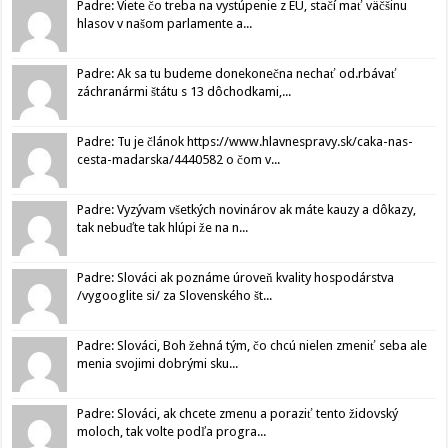
Padre: Viete čo treba na vystúpenie z EU, stačí mať väčšinu
hlasov v našom parlamente a...
Padre: Ak sa tu budeme donekonečna nechať od.rbávať
záchranármi štátu s 13 dôchodkami,...
Padre: Tu je článok https://www.hlavnespravy.sk/caka-nas-
cesta-madarska/4440582 o čom v...
Padre: Vyzývam všetkých novinárov ak máte kauzy a dôkazy,
tak nebuďte tak hlúpi že na n...
Padre: Slováci ak poznáme úroveň kvality hospodárstva
/vygooglite si/ za Slovenského št...
Padre: Slováci, Boh žehná tým, čo chcú nielen zmeniť seba ale
menia svojimi dobrými sku...
Padre: Slováci, ak chcete zmenu a poraziť tento židovský
moloch, tak volte podľa progra...