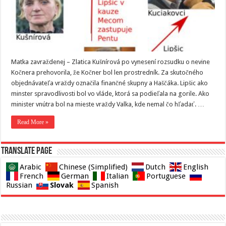
Matka zavraždenej – Zlatica Kušnírová po vynesení rozsudku o nevine
Kočnera prehovorila, že Kočner bol len prostredník. Za skutočného
objednávateľa vraždy označila finančné skupny a Haščáka. Lipšic ako
minster spravodlivosti bol vo vláde, ktorá sa podieľala na gorile. Ako
minister vnútra bol na mieste vraždy Valka, kde nemal čo hľadať. …
Read More »
Translate page
Arabic
Chinese (Simplified)
Dutch
English
French
German
Italian
Portuguese
Slovak
Russian
Spanish