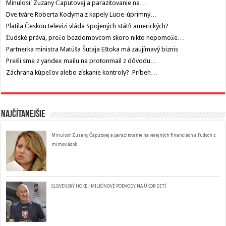
Minulosť Zuzany Čaputovej a parazitovanie na…
Dve tváre Roberta Kodyma z kapely Lucie-úprimný…
Platila Českou televizi vláda Spojených států amerických?
Ľudské práva, prečo bezdomovcom skoro nikto nepomože…
Partnerka ministra Matúša Šutaja Eštoka má zaujímavý biznis
Prešli sme z yandex mailu na protonmail z dôvodu…
Záchrana kúpeľov alebo získanie kontroly? Príbeh…
Najčítanejšie
Minulosť Zuzany Čaputovej a parazitovanie na verejných financiách a ľudoch z
mimovládok
SLOVENSKÝ HOKEJ: MILIÓNOVÉ PODVODY NA ÚKOR DETÍ