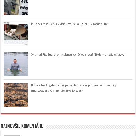
Milióny pre kafilérku v Mojši, majitelia figurujú v Rotary clube
Oklamal Fico ľudí aj vymyslenou operáciou srdca? Nikde mu nevidieť jazvu…
Horiace Los Angeles, požiar podľa plánu? ..ako príprava na smart city
SmartLA2028 a Olympijské hry v LA 2028?
Najnovšie komentáre