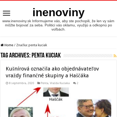
inenoviny
www.inenoviny.sk Informujeme vás, aby ste pochopili, že len vy sám
môžte bojovať za seba. Politici vás oklamu, využijú a odkopnú po
voľbách.
Home
/
Značka:
penta kuciak
Tag Archives:
penta kuciak
Kušnírová označila ako objednávateľov
vraždy finančné skupiny a Haščáka
8 septembra, 2020
Penta
,
Vražda Kuciaka
2