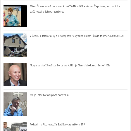
Mimi Šramová – 2x očkovaná na COVID, volička Kisku, Čaputovej, kamarátka
Vašáryovej a Schwarzenberga
V Česku z fotovoltaiky a lítiovej batérie vybuchol dom, škoda takmer 300 000 EUR
Nový spasiteľ Slovákov Zoroslav Kollár je člen slobodomurárskej lóže
Kto je Peter Kotlár (pôvodná verzia)
Podvodník Fico je podľa Babiša vlastníkom SPP