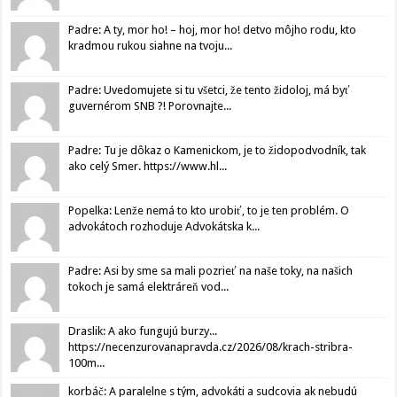
Padre: A ty, mor ho! – hoj, mor ho! detvo môjho rodu, kto
kradmou rukou siahne na tvoju...
Padre: Uvedomujete si tu všetci, že tento židoloj, má byť
guvernérom SNB ?! Porovnajte...
Padre: Tu je dôkaz o Kamenickom, je to židopodvodník, tak
ako celý Smer. https://www.hl...
Popelka: Lenže nemá to kto urobiť, to je ten problém. O
advokátoch rozhoduje Advokátska k...
Padre: Asi by sme sa mali pozrieť na naše toky, na našich
tokoch je samá elektráreň vod...
Draslik: A ako fungujú burzy...
https://necenzurovanapravda.cz/2026/08/krach-stribra-
100m...
korbáč: A paralelne s tým, advokáti a sudcovia ak nebudú