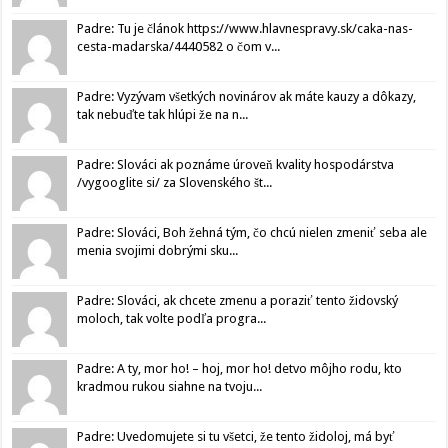
Padre: Tu je článok https://www.hlavnespravy.sk/caka-nas-
cesta-madarska/4440582 o čom v...
Padre: Vyzývam všetkých novinárov ak máte kauzy a dôkazy,
tak nebuďte tak hlúpi že na n...
Padre: Slováci ak poznáme úroveň kvality hospodárstva
/vygooglite si/ za Slovenského št...
Padre: Slováci, Boh žehná tým, čo chcú nielen zmeniť seba ale
menia svojimi dobrými sku...
Padre: Slováci, ak chcete zmenu a poraziť tento židovský
moloch, tak volte podľa progra...
Padre: A ty, mor ho! – hoj, mor ho! detvo môjho rodu, kto
kradmou rukou siahne na tvoju...
Padre: Uvedomujete si tu všetci, že tento židoloj, má byť