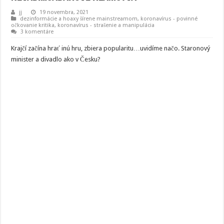
jj
19 novembra, 2021
dezinformácie a hoaxy šírene mainstreamom
,
koronavírus - povinné
očkovanie kritika
,
koronavírus - strašenie a manipulácia
3 komentáre
Krajčí začína hrať inú hru, zbiera popularitu…uvidíme načo. Staronový
minister a divadlo ako v Česku?