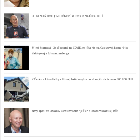
SLOVENSKÝ HOKEJ: MILIÓNOVÉ PODVODY NA ÚKOR DETÍ
Mimi Šramová – 2x očkovaná na COVID, volička Kisku, Čaputovej, kamarátka
Vašáryovej a Schwarzenberga
V Česku z fotovoltaiky a lítiovej batérie vybuchol dom, škoda takmer 300 000 EUR
Nový spasiteľ Slovákov Zoroslav Kollár je člen slobodomurárskej lóže