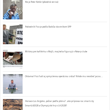
Kto je Peter Kotlár (pôvodná verzia)
Podvodník Fico je podľa Babiša vlastníkom SPP
Milióny pre kafilérku v Mojši, majitelia figurujú v Rotary clube
Oklamal Fico ľudí aj vymyslenou operáciou srdca? Nikde mu nevidieť jazvu…
Horiace Los Angeles, požiar podľa plánu? ..ako príprava na smart city
SmartLA2028 a Olympijské hry v LA 2028?