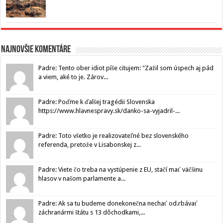
Najnovšie komentáre
Padre: Tento ober idiot píše citujem: "Zažil som úspech aj pád
a viem, aké to je. Zárov...
Padre: Poďme k ďalšej tragédii Slovenska
https://www.hlavnespravy.sk/danko-sa-vyjadril-...
Padre: Toto všetko je realizovateľné bez slovenského
referenda, pretože v Lisabonskej z...
Padre: Viete čo treba na vystúpenie z EU, stačí mať väčšinu
hlasov v našom parlamente a...
Padre: Ak sa tu budeme donekonečna nechať od.rbávať
záchranármi štátu s 13 dôchodkami,...