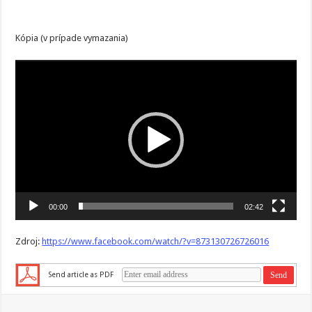
Kópia (v prípade vymazania)
Video
prehrávač
00:00
02:42
Zdroj:
https://www.facebook.com/watch/?v=873130726726016
Send article as PDF