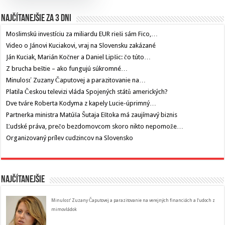
Najčítanejšie za 3 dni
Moslimskú investíciu za miliardu EUR rieši sám Fico,…
Video o Jánovi Kuciakovi, vraj na Slovensku zakázané
Ján Kuciak, Marián Kočner a Daniel Lipšic: čo túto…
Z brucha beštie – ako fungujú súkromné…
Minulosť Zuzany Čaputovej a parazitovanie na…
Platila Českou televizi vláda Spojených států amerických?
Dve tváre Roberta Kodyma z kapely Lucie-úprimný…
Partnerka ministra Matúša Šutaja Eštoka má zaujímavý biznis
Ľudské práva, prečo bezdomovcom skoro nikto nepomože…
Organizovaný prílev cudzincov na Slovensko
Najčítanejšie
Minulosť Zuzany Čaputovej a parazitovanie na verejných financiách a ľudoch z
mimovládok