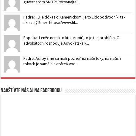
guvernérom SNB ?! Porovnajte...
Padre: Tu je dôkaz o Kamenickom, je to židopodvodník, tak
ako celý Smer. https://www.hl...
Popelka: Lenže nemá to kto urobiť, to je ten problém. O
advokátoch rozhoduje Advokátska k...
Padre: Asi by sme sa mali pozrieť na naše toky, na našich
tokoch je samá elektráreň vod...
Navštívte nás aj na Facebooku