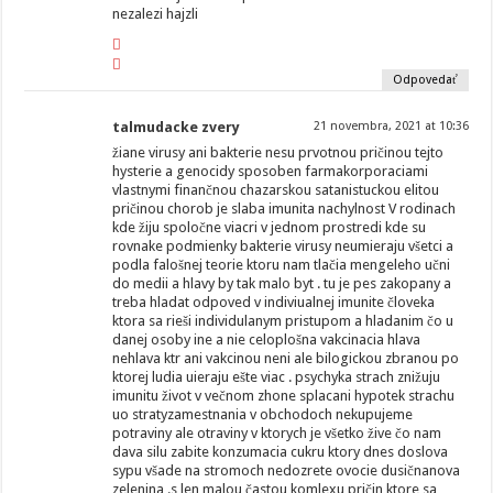
nezalezi hajzli
Odpovedať
talmudacke zvery
21 novembra, 2021 at 10:36
žiane virusy ani bakterie nesu prvotnou pričinou tejto
hysterie a genocidy sposoben farmakorporaciami
vlastnymi finančnou chazarskou satanistuckou elitou
pričinou chorob je slaba imunita nachylnost V rodinach
kde žiju spoločne viacri v jednom prostredi kde su
rovnake podmienky bakterie virusy neumieraju všetci a
podla falošnej teorie ktoru nam tlačia mengeleho učni
do medii a hlavy by tak malo byt . tu je pes zakopany a
treba hladat odpoved v indiviualnej imunite človeka
ktora sa rieši individulanym pristupom a hladanim čo u
danej osoby ine a nie celoplošna vakcinacia hlava
nehlava ktr ani vakcinou neni ale bilogickou zbranou po
ktorej ludia uieraju ešte viac . psychyka strach znižuju
imunitu život v večnom zhone splacani hypotek strachu
uo stratyzamestnania v obchodoch nekupujeme
potraviny ale otraviny v ktorych je všetko žive čo nam
dava silu zabite konzumacia cukru ktory dnes doslova
sypu všade na stromoch nedozrete ovocie dusičnanova
zelenina .s len malou častou komlexu pričin ktore sa