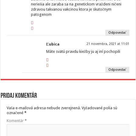
neriešia ale zaraba sa na genetickom vraždeni ničeni
zdravou takvanou vakcinou ktora je skutočnym
patogenom
Odpovedať
Ľubica
21 novembra, 2021 at 11:01
Máte svätú pravdu kiežby ju aj iní pochopili
Odpovedať
Pridaj komentár
Vaša e-mailová adresa nebude zverejnená.
Vyžadované polia sú
označené
*
Komentár
*