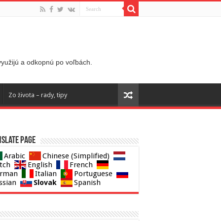
 využijú a odkopnú po voľbách.
Zo života – rady, tipy
slate page
Arabic
Chinese (Simplified)
tch
English
French
rman
Italian
Portuguese
Slovak
ssian
Spanish