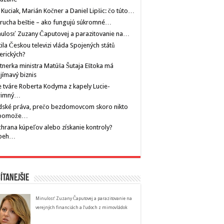
 Kuciak, Marián Kočner a Daniel Lipšic: čo túto…
rucha beštie – ako fungujú súkromné…
ulosť Zuzany Čaputovej a parazitovanie na…
tila Českou televizi vláda Spojených států
erických?
tnerka ministra Matúša Šutaja Eštoka má
jímavý biznis
 tváre Roberta Kodyma z kapely Lucie-
rimný…
dské práva, prečo bezdomovcom skoro nikto
pomože…
hrana kúpeľov alebo získanie kontroly?
íbeh…
ítanejšie
Minulosť Zuzany Čaputovej a parazitovanie na
verejných financiách a ľudoch z mimovládok