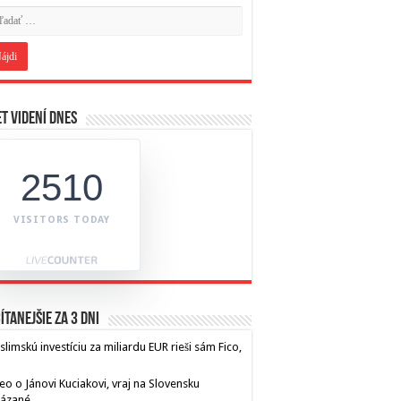
t videní dnes
2510
VISITORS TODAY
ítanejšie za 3 dni
limskú investíciu za miliardu EUR rieši sám Fico,
eo o Jánovi Kuciakovi, vraj na Slovensku
kázané