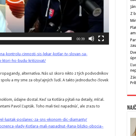
Ján
Z b
Min
Pla
am
00:39
Par
zau
Dve
-kontrolu-cinnosti-sis-lekar-kotlar-tv-slovan-sa-
úp
ktori-ho-budu-kritizovat/
Ľu
ne
ropagandy, alternatíva. Nás už skoro nikto z tých podvodníkov
Zác
ú spolu a my sme za obyčajných ľudí. A takto jednoducho človek
Pr
oklom, údajne dostal. Keď sa Kotlára pýtali na detaily, mlčal.
tami Pavol Ľupták. Toho mali tiež napadnúť, ale zrazu to
Najč
avel-luptak-poslanec-za-sns-ekonom-dic-diamanty/
ocnenca-vlady-Kotlara-mali-napadnut–Rana-blizko-obocia–