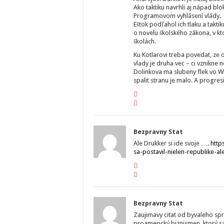
Ako taktiku navrhli aj nápad blo
Programovom vyhlásení vlády.
Eštok podľahol ich tlaku a takt
o novelu školského zákona, v 
školách.
Ku Kotlarovi treba povedat, ze
vlady je druha vec – ci vznikne 
Dolinkova ma slubeny flek vo W
spalit stranu je malo. A progre
Bezpravny Stat
Ale Drukker si ide svoje ….
http
sa-postavil-nielen-republike-a
Bezpravny Stat
Zaujimavy citat od byvaleho spr
proamerický biznismen, ktorý 