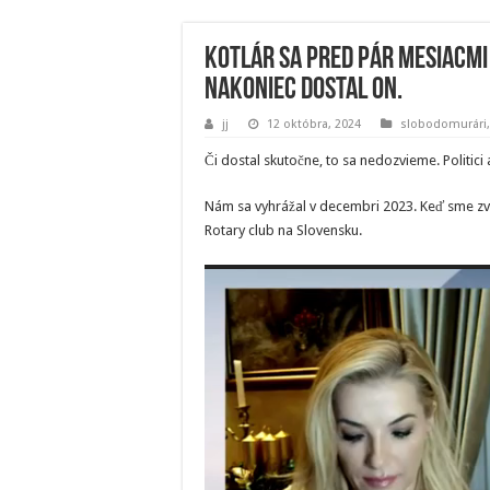
Kotlár sa pred pár mesiacmi
Nakoniec dostal on.
jj
12 októbra, 2024
slobodomurári
Či dostal skutočne, to sa nedozvieme. Politici 
Nám sa vyhrážal v decembri 2023. Keď sme zve
Rotary club na Slovensku.
Video
prehrávač