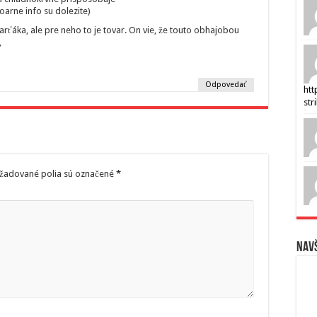
uloarne info su dolezite)
ťáka, ale pre neho to je tovar. On vie, že touto obhajobou
,
Odpovedať
htt
str
žadované polia sú označené
*
Navš