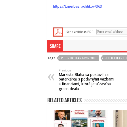
https://t.me/bez_politikov/363
Send article as PDF
Share
Tags
PETER KOTLAR MONOKEL
PETER KTLAR U
Previous
Marxista Blaha sa postavil za
baterkáreň s podivnými väzbami
a financiami, ktorá je súčasťou
green dealu
Related Articles