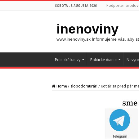
Podporte národovc
SOBOTA , 8 AUGUSTA 2026
inenoviny
www.inenoviny.sk Informujeme vás, aby ste
Politické kauzy
Politické dianie
Nevyri
Home
/
slobodomurári
/
Kotlár sa pred pár me