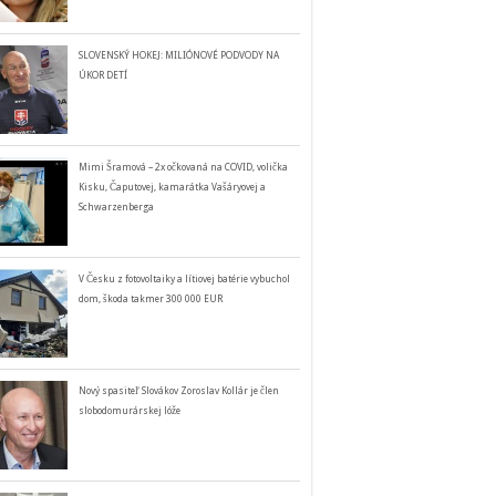
SLOVENSKÝ HOKEJ: MILIÓNOVÉ PODVODY NA
ÚKOR DETÍ
Mimi Šramová – 2x očkovaná na COVID, volička
Kisku, Čaputovej, kamarátka Vašáryovej a
Schwarzenberga
V Česku z fotovoltaiky a lítiovej batérie vybuchol
dom, škoda takmer 300 000 EUR
Nový spasiteľ Slovákov Zoroslav Kollár je člen
slobodomurárskej lóže