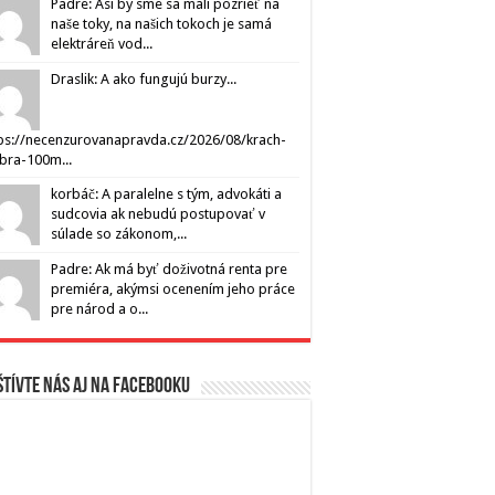
Padre: Asi by sme sa mali pozrieť na
naše toky, na našich tokoch je samá
elektráreň vod...
Draslik: A ako fungujú burzy...
ps://necenzurovanapravda.cz/2026/08/krach-
ibra-100m...
korbáč: A paralelne s tým, advokáti a
sudcovia ak nebudú postupovať v
súlade so zákonom,...
Padre: Ak má byť doživotná renta pre
premiéra, akýmsi ocenením jeho práce
pre národ a o...
tívte nás aj na Facebooku