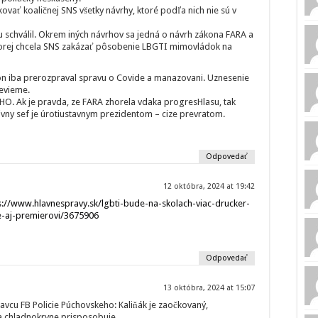
kovať koaličnej SNS všetky návrhy, ktoré podľa nich nie sú v
iku schválil. Okrem iných návrhov sa jedná o návrh zákona FARA a
ktorej chcela SNS zakázať pôsobenie LBGTI mimovládok na
 on iba prerozpraval spravu o Covide a manazovani. Uznesenie
nevieme.
HO. Ak je pravda, ze FARA zhorela vdaka progresHlasu, tak
sivny sef je úrotiustavnym prezidentom – cize prevratom.
Odpovedať
12 októbra, 2024 at 19:42
s://www.hlavnespravy.sk/lgbti-bude-na-skolach-viac-drucker-
le-aj-premierovi/3675906
Odpovedať
13 októbra, 2024 at 15:07
avcu FB Policie Púchovskeho: Kaliňák je zaočkovaný,
sa chladnokrvne prisposobuje