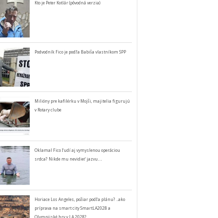
Kto je Peter Kotlár (pôvodná verzia)
Podvodník Fico je podľa Babiša vlastníkom SPP
Milióny pre kafilérku v Mojši, majitelia figurujú
v Rotary clube
Oklamal Fico ľudí aj vymyslenou operáciou
srdca? Nikde mu nevidieť jazvu…
Horiace Los Angeles, požiar podľa plánu? ..ako
príprava na smart city SmartLA2028 a
Olympijské hry v LA 2028?