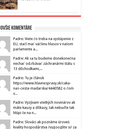
novšie komentáre
Padre: Viete čo treba na vystúpenie z
EU, stačí mať väčšinu hlasov v našom
parlamente a...
Padre: Ak sa tu budeme donekonečna
nechať od.rbávať záchranármi štátu s
13 dôchodkami,...
Padre: Tu je článok
https://www.hlavnespravy.sk/caka-
nas-cesta-madarska/4440582 o čom
v...
Padre: Vyzývam všetkých novinárov ak
máte kauzy a dôkazy, tak nebuďte tak
hlúpi že na n...
Padre: Slováci ak poznáme úroveň
kvality hospodárstva /vygooglite si/ za