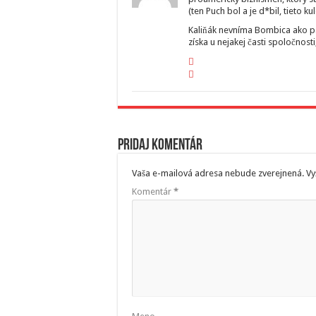
(ten Puch bol a je d*bil, tieto k
Kaliňák nevníma Bombica ako par
získa u nejakej časti spoločnosti
Pridaj komentár
Vaša e-mailová adresa nebude zverejnená.
Vy
Komentár
*