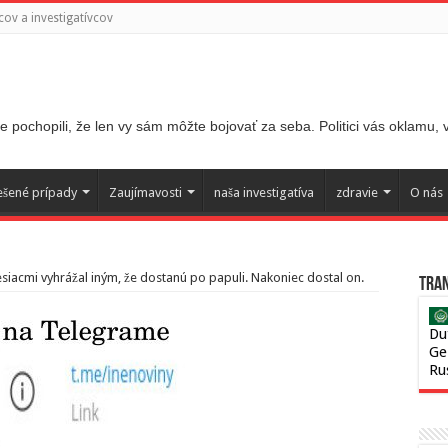
ov a investigatívcov
 pochopili, že len vy sám môžte bojovať za seba. Politici vás oklamu,
ešené prípady
Zaujímavosti
naša investigatíva
zdravie
O nás
siacmi vyhrážal iným, že dostanú po papuli. Nakoniec dostal on.
Tran
Du
Ge
Ru