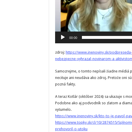
00:00
zdroj:
https://www.inenoviny.sk/podpreseda-na
nebezpecne-vyhrazal-novinarom-a-aktivistom-
Samozrejme, o tomto nepísali žiadne médiá p
necituje ani neudáva ako zdroj. Pretože oni s
pozná fakty.
A teraz Kotlár (október 2024) sa ukazuje s mon
Podobne ako aj podvodník so zlatom a diaman
vyšumelo.
https://www.inenoviny.sk/kto-to-je-pavol-p
https://www.topky.sk/cl/10/2874515/Splnom
prehovoril-o-utoku