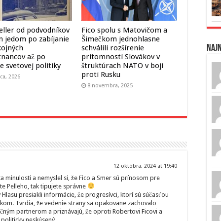
eller od podvodníkov
Fico spolu s Matovičom a
m jedom po zabíjanie
Šimečkom jednohlasne
ojných
schválili rozšírenie
Naj
nancov až po
prítomnosti Slovákov v
e svetovej politiky
štruktúrach NATO v boji
proti Rusku
ca, 2026
8 novembra, 2025
12 októbra, 2024 at 19:40
tika minulosti a nemyslel si, že Fico a Smer sú prínosom pre
e Pelleho, tak tipujete správne
 Hlasu presiakli informácie, že progresívci, ktorí sú súčasťou
tokom. Tvrdia, že vedenie strany sa opakovane zachovalo
ličným partnerom a priznávajú, že oproti Robertovi Ficovi a
 politicky neskúsený.