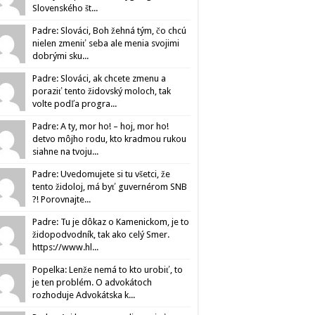
Slovenského št...
Padre: Slováci, Boh žehná tým, čo chcú
nielen zmeniť seba ale menia svojimi
dobrými sku...
Padre: Slováci, ak chcete zmenu a
poraziť tento židovský moloch, tak
volte podľa progra...
Padre: A ty, mor ho! – hoj, mor ho!
detvo môjho rodu, kto kradmou rukou
siahne na tvoju...
Padre: Uvedomujete si tu všetci, že
tento židoloj, má byť guvernérom SNB
?! Porovnajte...
Padre: Tu je dôkaz o Kamenickom, je to
židopodvodník, tak ako celý Smer.
https://www.hl...
Popelka: Lenže nemá to kto urobiť, to
je ten problém. O advokátoch
rozhoduje Advokátska k...