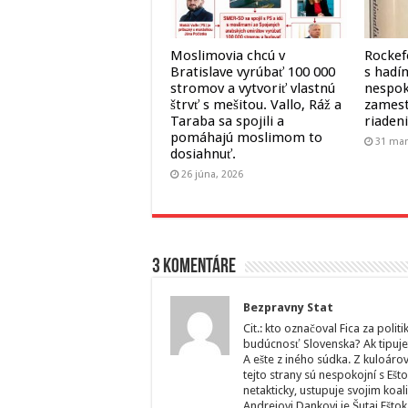
Moslimovia chcú v
Rockef
Bratislave vyrúbať 100 000
s hadí
stromov a vytvoriť vlastnú
nespok
štrvť s mešitou. Vallo, Ráž a
zamest
Taraba sa spojili a
riadeni
pomáhajú moslimom to
31 mar
dosiahnuť.
26 júna, 2026
3 komentáre
Bezpravny Stat
Cit.: kto označoval Fica za poli
budúcnosť Slovenska? Ak tipujet
A ešte z iného súdka. Z kuloárov
tejto strany sú nespokojní s Eš
netakticky, ustupuje svojim koa
Andrejovi Dankovi je Šutaj Eštok