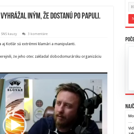
 vyhrážal iným, že dostanú po papuli.
,
SNS kauzy
3 komentáre
Poče
a aj Kotlár sú extrémni klamári a manipulanti.
rejnili, že jeho otec zakladal slobodomurársku organizáciu
Najč
Mos
…
Vid
za