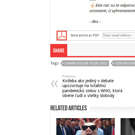
Send article as PDF
Share
Tags
DANNY KOLLAR VOLBY 2023
ODPORUCAN
Previous
Kotleba ako jediný v debate
upozorňuje na totalitnú
pandemickú zmluv s WHO, ktorá
oberie ľudí o všetky slobody
Related Articles