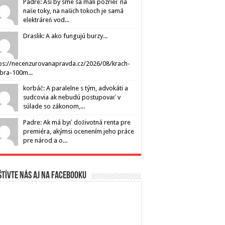
Padre: Asi by sme sa mali pozrieť na
naše toky, na našich tokoch je samá
elektráreň vod...
Draslik: A ako fungujú burzy...
ps://necenzurovanapravda.cz/2026/08/krach-
ibra-100m...
korbáč: A paralelne s tým, advokáti a
sudcovia ak nebudú postupovať v
súlade so zákonom,...
Padre: Ak má byť doživotná renta pre
premiéra, akýmsi ocenením jeho práce
pre národ a o...
tívte nás aj na Facebooku