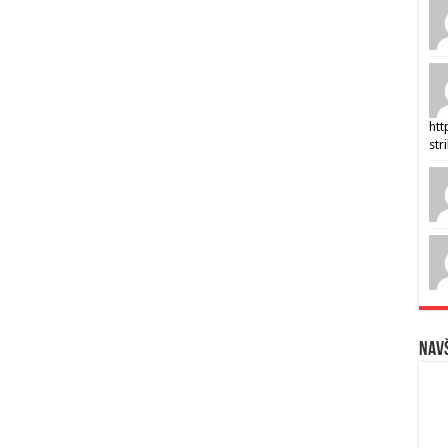
htt
str
Navš