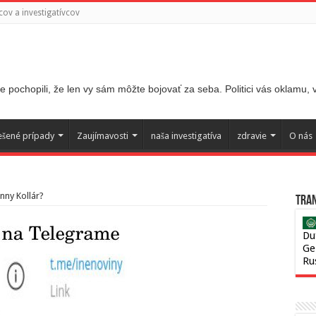
ov a investigatívcov
 pochopili, že len vy sám môžte bojovať za seba. Politici vás oklamu,
ešené prípady
Zaujímavosti
naša investigatíva
zdravie
O nás
nny Kollár?
Tran
Du
Ge
Ru