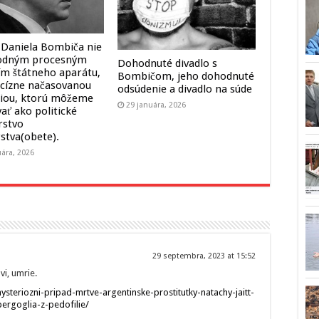
 Daniela Bombiča nie
hodným procesným
Dohodnuté divadlo s
ím štátneho aparátu,
Bombičom, jeho dohodnuté
ecízne načasovanou
odsúdenie a divadlo na súde
iou, ktorú môžeme
29 januára, 2026
ať ako politické
rstvo
stva(obete).
uára, 2026
29 septembra, 2023 at 15:52
vi, umrie.
ysteriozni-pripad-mrtve-argentinske-prostitutky-natachy-jaitt-
ergoglia-z-pedofilie/