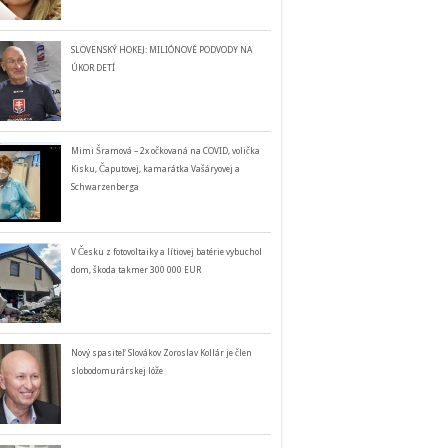
SLOVENSKÝ HOKEJ: MILIÓNOVÉ PODVODY NA
ÚKOR DETÍ
Mimi Šramová – 2x očkovaná na COVID, volička
Kisku, Čaputovej, kamarátka Vašáryovej a
Schwarzenberga
V Česku z fotovoltaiky a lítiovej batérie vybuchol
dom, škoda takmer 300 000 EUR
Nový spasiteľ Slovákov Zoroslav Kollár je člen
slobodomurárskej lóže