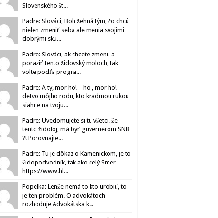
Slovenského št...
Padre: Slováci, Boh žehná tým, čo chcú
nielen zmeniť seba ale menia svojimi
dobrými sku...
Padre: Slováci, ak chcete zmenu a
poraziť tento židovský moloch, tak
volte podľa progra...
Padre: A ty, mor ho! – hoj, mor ho!
detvo môjho rodu, kto kradmou rukou
siahne na tvoju...
Padre: Uvedomujete si tu všetci, že
tento židoloj, má byť guvernérom SNB
?! Porovnajte...
Padre: Tu je dôkaz o Kamenickom, je to
židopodvodník, tak ako celý Smer.
https://www.hl...
Popelka: Lenže nemá to kto urobiť, to
je ten problém. O advokátoch
rozhoduje Advokátska k...