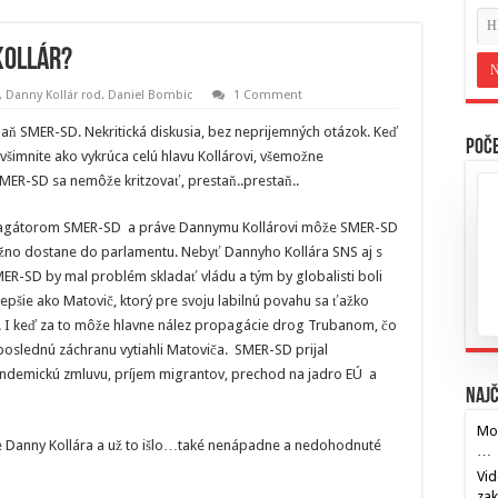
Kollár?
,
Danny Kollár rod. Daniel Bombic
1 Comment
aň SMER-SD. Nekritická diskusia, bez neprijemných otázok. Keď
Poče
 všimnite ako vykrúca celú hlavu Kollárovi, všemožne
 SMER-SD sa nemôže kritzovať, prestaň..prestaň..
ropagátorom SMER-SD a práve Dannymu Kollárovi môže SMER-SD
ožno dostane do parlamentu. Nebyť Dannyho Kollára SNS aj s
MER-SD by mal problém skladať vládu a tým by globalisti boli
 lepšie ako Matovič, ktorý pre svoju labilnú povahu sa ťažko
ia. I keď za to môže hlavne nález propagácie drog Trubanom, čo
poslednú záchranu vytiahli Matoviča. SMER-SD prijal
andemickú zmluvu, príjem migrantov, prechod na jadro EÚ a
Najč
Mos
ke Danny Kollára a už to išlo…také nenápadne a nedohodnuté
…
Vid
za