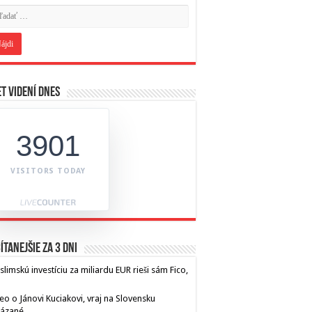
t videní dnes
3901
VISITORS TODAY
ítanejšie za 3 dni
limskú investíciu za miliardu EUR rieši sám Fico,
eo o Jánovi Kuciakovi, vraj na Slovensku
kázané