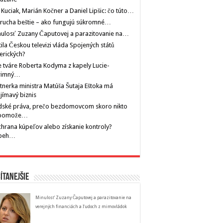
 Kuciak, Marián Kočner a Daniel Lipšic: čo túto…
rucha beštie – ako fungujú súkromné…
ulosť Zuzany Čaputovej a parazitovanie na…
tila Českou televizi vláda Spojených států
erických?
 tváre Roberta Kodyma z kapely Lucie-
rimný…
tnerka ministra Matúša Šutaja Eštoka má
jímavý biznis
dské práva, prečo bezdomovcom skoro nikto
pomože…
hrana kúpeľov alebo získanie kontroly?
íbeh…
ítanejšie
Minulosť Zuzany Čaputovej a parazitovanie na
verejných financiách a ľudoch z mimovládok