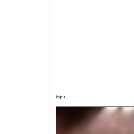
kópia:
Video
prehrávač