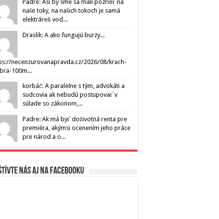
Padre: Asi by sme sa mali pozrieť na
naše toky, na našich tokoch je samá
elektráreň vod...
Draslik: A ako fungujú burzy...
ps://necenzurovanapravda.cz/2026/08/krach-
ibra-100m...
korbáč: A paralelne s tým, advokáti a
sudcovia ak nebudú postupovať v
súlade so zákonom,...
Padre: Ak má byť doživotná renta pre
premiéra, akýmsi ocenením jeho práce
pre národ a o...
tívte nás aj na Facebooku