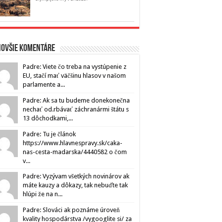
novšie komentáre
Padre: Viete čo treba na vystúpenie z
EU, stačí mať väčšinu hlasov v našom
parlamente a...
Padre: Ak sa tu budeme donekonečna
nechať od.rbávať záchranármi štátu s
13 dôchodkami,...
Padre: Tu je článok
https://www.hlavnespravy.sk/caka-
nas-cesta-madarska/4440582 o čom
v...
Padre: Vyzývam všetkých novinárov ak
máte kauzy a dôkazy, tak nebuďte tak
hlúpi že na n...
Padre: Slováci ak poznáme úroveň
kvality hospodárstva /vygooglite si/ za