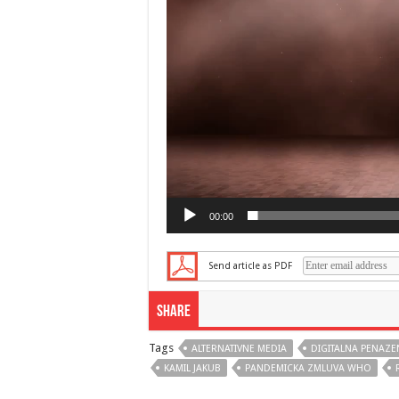
00:00
Send article as PDF
Share
Tags
ALTERNATIVNE MEDIA
DIGITALNA PENAZE
KAMIL JAKUB
PANDEMICKA ZMLUVA WHO