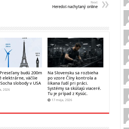
Next
Heredoš nachytaný online
 Preseľany budú 200m
Na Slovensku sa rozbieha
 elektrárne, väčšie
po vzore Číny kontrola a
 Socha slobody v USA
šikana ľudí pri práci.
Systémy sa skúšajú viaceré.
a, 2026
Tu je prípad z Kysúc.
17 mája, 2026