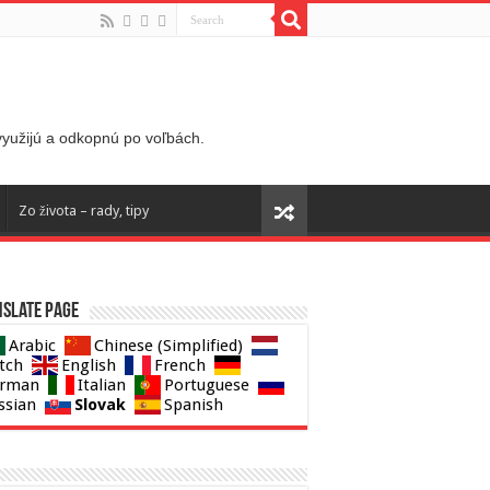
 využijú a odkopnú po voľbách.
Zo života – rady, tipy
slate page
Arabic
Chinese (Simplified)
tch
English
French
rman
Italian
Portuguese
Slovak
ssian
Spanish