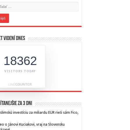
t videní dnes
18362
VISITORS TODAY
ítanejšie za 3 dni
limskú investíciu za miliardu EUR rieši sám Fico,
eo o Jánovi Kuciakovi, vraj na Slovensku
kázané