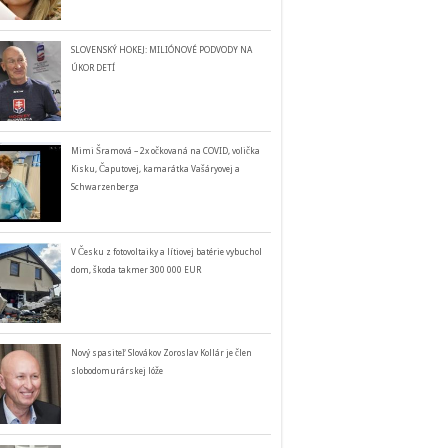
SLOVENSKÝ HOKEJ: MILIÓNOVÉ PODVODY NA
ÚKOR DETÍ
Mimi Šramová – 2x očkovaná na COVID, volička
Kisku, Čaputovej, kamarátka Vašáryovej a
Schwarzenberga
V Česku z fotovoltaiky a lítiovej batérie vybuchol
dom, škoda takmer 300 000 EUR
Nový spasiteľ Slovákov Zoroslav Kollár je člen
slobodomurárskej lóže