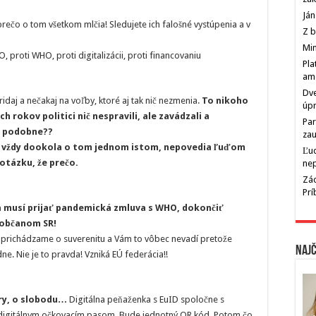
Ján
prečo o tom všetkom mlčia! Sledujete ich falošné vystúpenia a v
Z b
Min
O, proti WHO, proti digitalizácii, proti financovaniu
Pla
am
Dve
ridaj a nečakaj na voľby, ktoré aj tak nič nezmenia.
To nikoho
úp
 rokov politici nič nespravili, ale zavádzali a
Par
a podobne??
zau
Tv vždy dookola o tom jednom istom, nepovedia ľuďom
Ľu
i otázku, že prečo.
ne
Zác
Pr
sa musí prijať pandemická zmluva s WHO, dokončiť
 občanom SR!
e prichádzame o suverenitu a Vám to vôbec nevadí pretože
Najč
e. Nie je to pravda! Vzniká EÚ federácia!!
ory, o slobodu…
Digitálna peňaženka s EuID spoločne s
 digitálnym očkovacím pasom. Bude jednotný QR kód. Potom čo