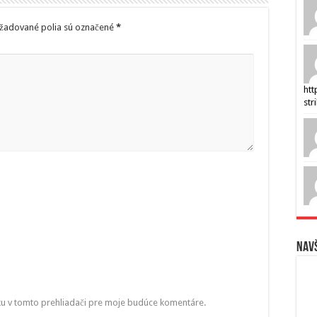
žadované polia sú označené
*
htt
str
Navš
ku v tomto prehliadači pre moje budúce komentáre.