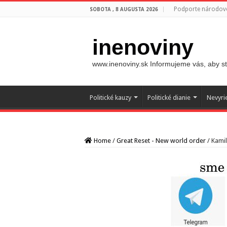
Podporte národovc
SOBOTA , 8 AUGUSTA 2026
inenoviny
www.inenoviny.sk Informujeme vás, aby ste
Politické kauzy
Politické dianie
Nevyri
Home
/
Great Reset - New world order
/
Kamil