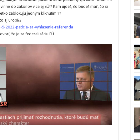
vinne do zákonov v celej EÚ!? Kam ujdeš, čo budeš mať, čo si
šetko zablokujú jedným kliknutím ??
to aj urobíš?
-5-2022-peticia-za-vyhlasenie-referenda
vorí, že je za federalizáciu EÚ.