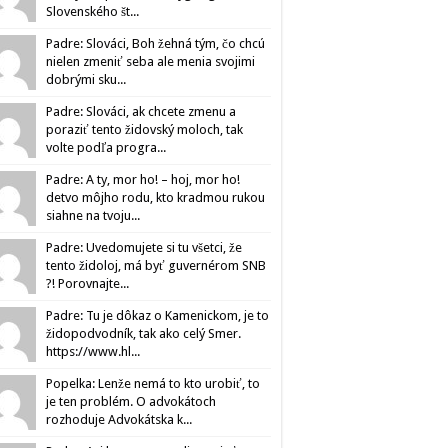
Slovenského št...
Padre: Slováci, Boh žehná tým, čo chcú
nielen zmeniť seba ale menia svojimi
dobrými sku...
Padre: Slováci, ak chcete zmenu a
poraziť tento židovský moloch, tak
volte podľa progra...
Padre: A ty, mor ho! – hoj, mor ho!
detvo môjho rodu, kto kradmou rukou
siahne na tvoju...
Padre: Uvedomujete si tu všetci, že
tento židoloj, má byť guvernérom SNB
?! Porovnajte...
Padre: Tu je dôkaz o Kamenickom, je to
židopodvodník, tak ako celý Smer.
https://www.hl...
Popelka: Lenže nemá to kto urobiť, to
je ten problém. O advokátoch
rozhoduje Advokátska k...