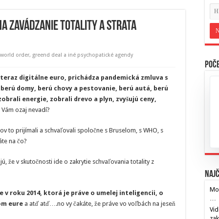
ha zavádzanie totality a strata
 world order
,
greend deal a iné psychopatické agendy
Poče
 teraz digitálne euro, prichádza pandemická zmluva s
, berú domy, berú chovy a pestovanie, berú autá, berú
obrali energie, zobrali drevo a plyn, zvyšujú ceny,
Vám ozaj nevadí?
okov to prijímali a schvaľovali spoločne s Bruselom, s WHO, s
áte na čo?
 že v skutočnosti ide o zakrytie schvaľovania totality z
Najč
Mos
 v roku 2014, ktorá je práve o umelej inteligencii, o
…
nom eure
a atď atď….no vy čakáte, že práve vo voľbách na jeseň
Vid
za