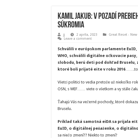
Kamil Jakub: V pozadí prebie
súkromia
jj
2 apríla, 2023
Great Reset - New
Leave a comment
Schválili v európskom parlamente EuID,
WHO, schválili digitálne očkovacie pasy
slobodu, berú deti pod dohľad Bruselu, z
ktoré boli prijaté ešte v roku 2016
…….to 
Všetci politici to vedia pretože už niekoľko r
OSN, s WEF…… viete o všetkom a vy stále čak
Ťahajú Vás na večerné pochody, ktoré dokazujú,
Bruselu.
Príklad taká samotná eiDA sa prijala ešte
EuID, o digitálnej peňaženke, o digitál
sa niečo zmení?? Niekto to zmení?