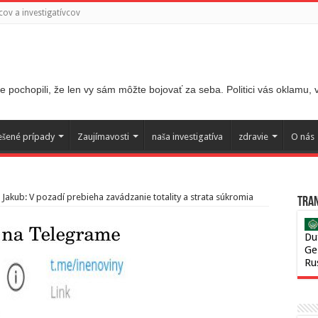
ov a investigatívcov
 pochopili, že len vy sám môžte bojovať za seba. Politici vás oklamu,
ešené prípady
Zaujímavosti
naša investigatíva
zdravie
O nás
 Jakub: V pozadí prebieha zavádzanie totality a strata súkromia
Tran
Du
Ge
Ru