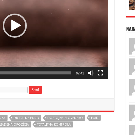
Naj
02:41
NKA
DIGITALNE EURO
DOSTOJNE SLOVENSKO
EUID
RIADENÁ OPOZÍCIA
TOTALITNA KONTROLA