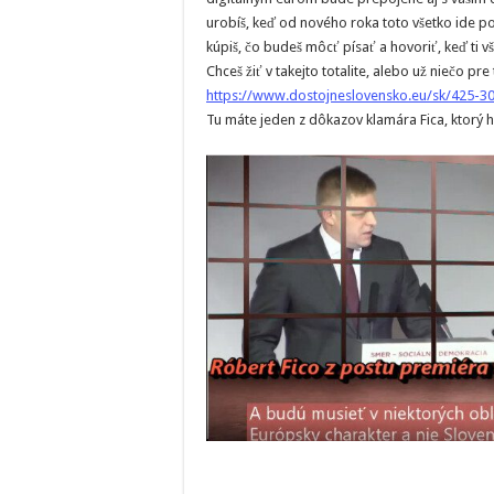
urobíš, keď od nového roka toto všetko ide po
kúpiš, čo budeš môcť písať a hovoriť, keď ti v
Chceš žiť v takejto totalite, alebo už niečo pre 
https://www.dostojneslovensko.eu/sk/425-30
Tu máte jeden z dôkazov klamára Fica, ktorý ho