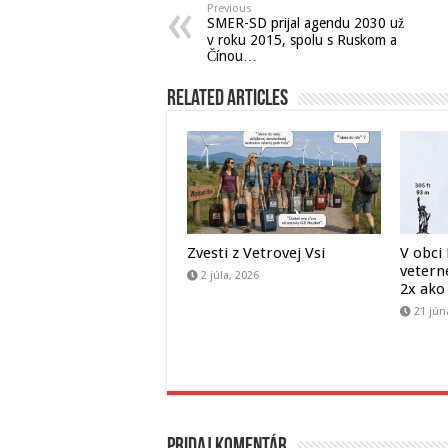
Previous
SMER-SD prijal agendu 2030 už
v roku 2015, spolu s Ruskom a
Čínou…
Related Articles
Zvesti z Vetrovej Vsi
V obci
veterné
2 júla, 2026
2x ako
21 jún
Pridaj komentár