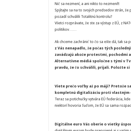
Nič sa nezmení, a ani nikto to nezmení!!
Spýtajte sa na to svojich predsedov strán, že 
pozadí schválili Totalitnú kontrolu?
Všetci rozprávate, že ste za výstup z EÚ, z NAT
politikov……
Ak chceme zachrániť to čo sa ešte dá, tak sa p
z Vás nenapadlo, že počas tých posledných
zavádzajú akože protestmi, pochodmi 
Alternatívne médiá spoločne s tými v 
pravdu, že čo schválili, prijali. Položte s
Viete prečo voľby až po máji? Pretože 
kompletnú digitalizáciu proti vlastným
Teraz sa potichučky vytvára EÚ federácia, kd
niektorí hovoria ľuďom, že EÚ sa sama rozpadn
Digitálne euro Vás oberie o všetky úsp
digitálnym eurom bude prepojené aj s vašim