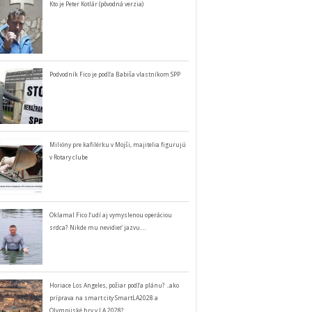
Kto je Peter Kotlár (pôvodná verzia)
Podvodník Fico je podľa Babiša vlastníkom SPP
Milióny pre kafilérku v Mojši, majitelia figurujú
v Rotary clube
Oklamal Fico ľudí aj vymyslenou operáciou
srdca? Nikde mu nevidieť jazvu…
Horiace Los Angeles, požiar podľa plánu? ..ako
príprava na smart city SmartLA2028 a
Olympijské hry v LA 2028?