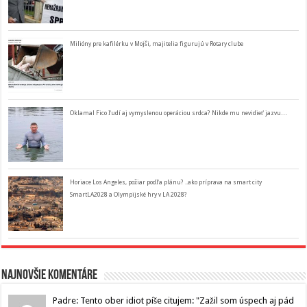
Milióny pre kafilérku v Mojši, majitelia figurujú v Rotary clube
Oklamal Fico ľudí aj vymyslenou operáciou srdca? Nikde mu nevidieť jazvu…
Horiace Los Angeles, požiar podľa plánu? ..ako príprava na smart city
SmartLA2028 a Olympijské hry v LA 2028?
Najnovšie komentáre
Padre: Tento ober idiot píše citujem: "Zažil som úspech aj pád