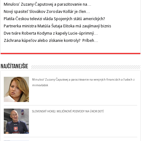
Minulosť Zuzany Čaputovej a parazitovanie na…
Nový spasiteľ Slovákov Zoroslav Kollár je člen…
Platila Českou televizi vláda Spojených států amerických?
Partnerka ministra Matúša Šutaja Eštoka má zaujímavý biznis
Dve tváre Roberta Kodyma z kapely Lucie-úprimný…
Záchrana kúpeľov alebo získanie kontroly? Príbeh…
Najčítanejšie
Minulosť Zuzany Čaputovej a parazitovanie na verejných financiách a ľudoch z
mimovládok
SLOVENSKÝ HOKEJ: MILIÓNOVÉ PODVODY NA ÚKOR DETÍ