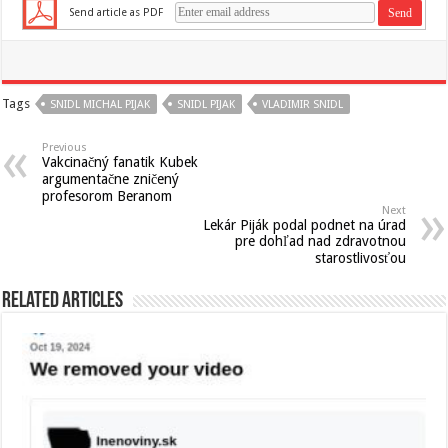
Send article as PDF
Tags
SNIDL MICHAL PIJAK
SNIDL PIJAK
VLADIMIR SNIDL
Previous
Vakcinačný fanatik Kubek
argumentačne zničený
profesorom Beranom
Next
Lekár Piják podal podnet na úrad
pre dohľad nad zdravotnou
starostlivosťou
Related Articles