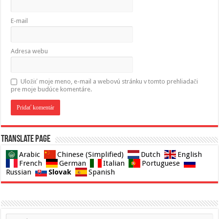
E-mail
Adresa webu
Uložiť moje meno, e-mail a webovú stránku v tomto prehliadači
pre moje budúce komentáre.
Translate page
Arabic
Chinese (Simplified)
Dutch
English
French
German
Italian
Portuguese
Slovak
Russian
Spanish