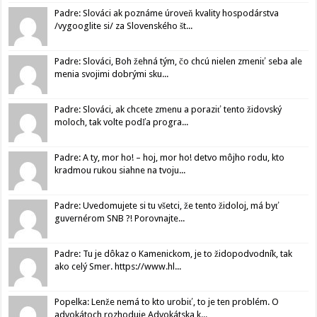
Padre: Slováci ak poznáme úroveň kvality hospodárstva
/vygooglite si/ za Slovenského št...
Padre: Slováci, Boh žehná tým, čo chcú nielen zmeniť seba ale
menia svojimi dobrými sku...
Padre: Slováci, ak chcete zmenu a poraziť tento židovský
moloch, tak volte podľa progra...
Padre: A ty, mor ho! – hoj, mor ho! detvo môjho rodu, kto
kradmou rukou siahne na tvoju...
Padre: Uvedomujete si tu všetci, že tento židoloj, má byť
guvernérom SNB ?! Porovnajte...
Padre: Tu je dôkaz o Kamenickom, je to židopodvodník, tak
ako celý Smer. https://www.hl...
Popelka: Lenže nemá to kto urobiť, to je ten problém. O
advokátoch rozhoduje Advokátska k...