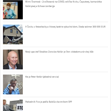
Mimi Šramová – 2x očkovaná na COVID, volička Kisku, Čaputovej, kamarátka
Vašáryovej a Schwarzenberga
V Česku z fotovoltaiky a lítiovej batérie vybuchol dom, škoda takmer 300 000 EUR
Nový spasiteľ Slovákov Zoroslav Kollár je člen slobodomurárskej lóže
Kto je Peter Kotlár (pôvodná verzia)
Podvodník Fico je podľa Babiša vlastníkom SPP