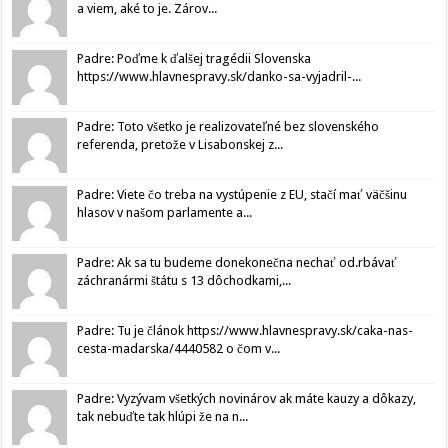
a viem, aké to je. Zárov...
Padre: Poďme k ďalšej tragédii Slovenska
https://www.hlavnespravy.sk/danko-sa-vyjadril-...
Padre: Toto všetko je realizovateľné bez slovenského
referenda, pretože v Lisabonskej z...
Padre: Viete čo treba na vystúpenie z EU, stačí mať väčšinu
hlasov v našom parlamente a...
Padre: Ak sa tu budeme donekonečna nechať od.rbávať
záchranármi štátu s 13 dôchodkami,...
Padre: Tu je článok https://www.hlavnespravy.sk/caka-nas-
cesta-madarska/4440582 o čom v...
Padre: Vyzývam všetkých novinárov ak máte kauzy a dôkazy,
tak nebuďte tak hlúpi že na n...