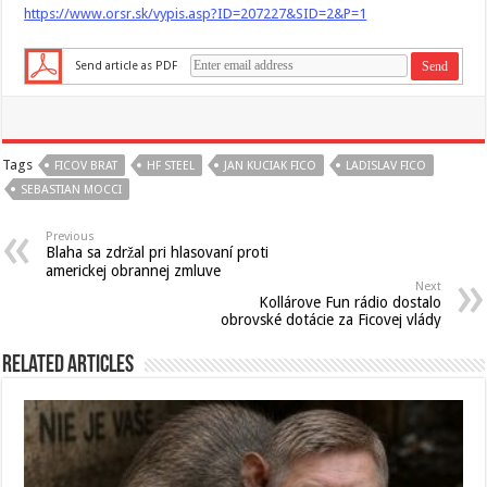
https://www.orsr.sk/vypis.asp?ID=207227&SID=2&P=1
Send article as PDF
Tags
FICOV BRAT
HF STEEL
JAN KUCIAK FICO
LADISLAV FICO
SEBASTIAN MOCCI
Previous
Blaha sa zdržal pri hlasovaní proti
americkej obrannej zmluve
Next
Kollárove Fun rádio dostalo
obrovské dotácie za Ficovej vlády
Related Articles