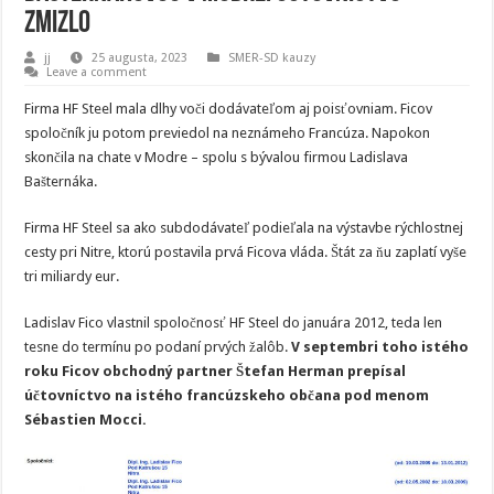
zmizlo
jj
25 augusta, 2023
SMER-SD kauzy
Leave a comment
Firma HF Steel mala dlhy voči dodávateľom aj poisťovniam. Ficov
spoločník ju potom previedol na neznámeho Francúza. Napokon
skončila na chate v Modre – spolu s bývalou firmou Ladislava
Bašternáka.
Firma HF Steel sa ako subdodávateľ podieľala na výstavbe rýchlostnej
cesty pri Nitre, ktorú postavila prvá Ficova vláda. Štát za ňu zaplatí vyše
tri miliardy eur.
Ladislav Fico vlastnil spoločnosť HF Steel do januára 2012, teda len
tesne do termínu po podaní prvých žalôb.
V septembri toho istého
roku Ficov obchodný partner Štefan Herman prepísal
účtovníctvo na istého francúzskeho občana pod menom
Sébastien Mocci.