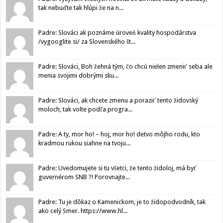
tak nebuďte tak hlúpi že na n...
Padre: Slováci ak poznáme úroveň kvality hospodárstva
/vygooglite si/ za Slovenského št...
Padre: Slováci, Boh žehná tým, čo chcú nielen zmeniť seba ale
menia svojimi dobrými sku...
Padre: Slováci, ak chcete zmenu a poraziť tento židovský
moloch, tak volte podľa progra...
Padre: A ty, mor ho! – hoj, mor ho! detvo môjho rodu, kto
kradmou rukou siahne na tvoju...
Padre: Uvedomujete si tu všetci, že tento židoloj, má byť
guvernérom SNB ?! Porovnajte...
Padre: Tu je dôkaz o Kamenickom, je to židopodvodník, tak
ako celý Smer. https://www.hl...