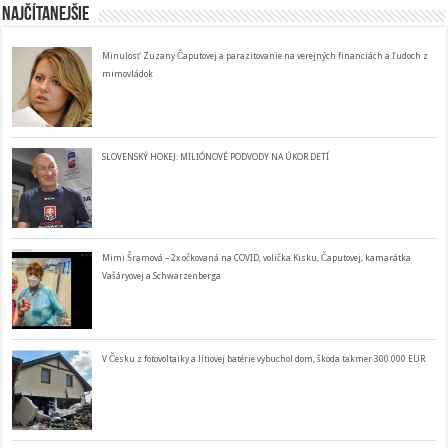
Najčítanejšie
Minulosť Zuzany Čaputovej a parazitovanie na verejných financiách a ľudoch z
mimovládok
SLOVENSKÝ HOKEJ: MILIÓNOVÉ PODVODY NA ÚKOR DETÍ
Mimi Šramová – 2x očkovaná na COVID, volička Kisku, Čaputovej, kamarátka
Vašáryovej a Schwarzenberga
V Česku z fotovoltaiky a lítiovej batérie vybuchol dom, škoda takmer 300 000 EUR