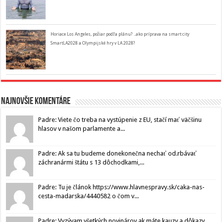
Horiace Los Angeles, požiar podľa plánu? ..ako príprava na smart city
SmartLA2028 a Olympijské hry v LA 2028?
Najnovšie komentáre
Padre: Viete čo treba na vystúpenie z EU, stačí mať väčšinu
hlasov v našom parlamente a...
Padre: Ak sa tu budeme donekonečna nechať od.rbávať
záchranármi štátu s 13 dôchodkami,...
Padre: Tu je článok https://www.hlavnespravy.sk/caka-nas-
cesta-madarska/4440582 o čom v...
Padre: Vyzývam všetkých novinárov ak máte kauzy a dôkazy,