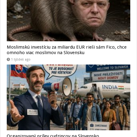
Moslimskú investíciu za miliardu EUR rieši sám Fico, chce
omnoho viac moslimov na Slovensku
1 týždeň ago
Organizovaný prílev cudzincov na Slovensko