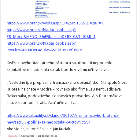
https://www.orsr.sk/vypis.asp?ID=250915&SID=2&P=1
https://www.orsr.sk/hladaj_osoba.asp?
PR=Mocci&MENO=S%E9bastien&SID=0&T=f0&R=1
https://www.orsr.sk/hladaj_osoba.asp?
PR=Fico&MENO=Ladislav&SID=0&T=f0&R=1
Keďže nového štatutárneho zástupcu sa už polícii nepodarilo
skontaktovať, nedostala sa tak k podozrivému účtovníctvu.
„Následne (po prepise na francúzskeho občana) skončila spoločnosť
HF Steel na chate v Modre – rovnako ako firma LTB Rent Ladislava
Bašternáka, podozrivého z daňových podvodov. Aj v Bašternákovej
kauze sa pritom stratila časť účtovníctva.
https://www.aktuality.sk/clanok/361077/firmu-ficovho-brata-uz-
nevysetruju-policia-sa-nedostala-k-uctovnictvu/
Ako vidieť, autor článku je Ján Kuciak.