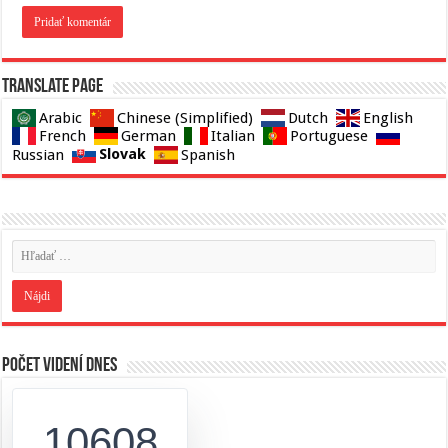
Translate page
Arabic
Chinese (Simplified)
Dutch
English
French
German
Italian
Portuguese
Slovak
Russian
Spanish
Počet videní dnes
10608