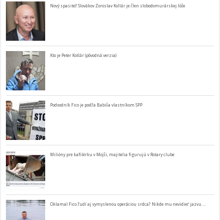
Nový spasiteľ Slovákov Zoroslav Kollár je člen slobodomurárskej lóže
Kto je Peter Kotlár (pôvodná verzia)
Podvodník Fico je podľa Babiša vlastníkom SPP
Milióny pre kafilérku v Mojši, majitelia figurujú v Rotary clube
Oklamal Fico ľudí aj vymyslenou operáciou srdca? Nikde mu nevidieť jazvu…