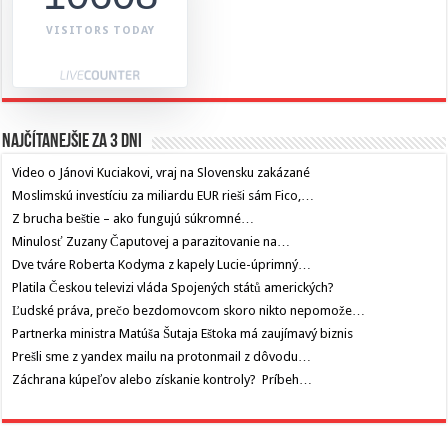
VISITORS TODAY
Najčítanejšie za 3 dni
Video o Jánovi Kuciakovi, vraj na Slovensku zakázané
Moslimskú investíciu za miliardu EUR rieši sám Fico,…
Z brucha beštie – ako fungujú súkromné…
Minulosť Zuzany Čaputovej a parazitovanie na…
Dve tváre Roberta Kodyma z kapely Lucie-úprimný…
Platila Českou televizi vláda Spojených států amerických?
Ľudské práva, prečo bezdomovcom skoro nikto nepomože…
Partnerka ministra Matúša Šutaja Eštoka má zaujímavý biznis
Prešli sme z yandex mailu na protonmail z dôvodu…
Záchrana kúpeľov alebo získanie kontroly? Príbeh…