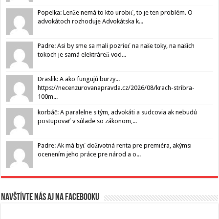
Popelka: Lenže nemá to kto urobiť, to je ten problém. O
advokátoch rozhoduje Advokátska k...
Padre: Asi by sme sa mali pozrieť na naše toky, na našich
tokoch je samá elektráreň vod...
Draslik: A ako fungujú burzy...
https://necenzurovanapravda.cz/2026/08/krach-stribra-
100m...
korbáč: A paralelne s tým, advokáti a sudcovia ak nebudú
postupovať v súlade so zákonom,...
Padre: Ak má byť doživotná renta pre premiéra, akýmsi
ocenením jeho práce pre národ a o...
Navštívte nás aj na Facebooku