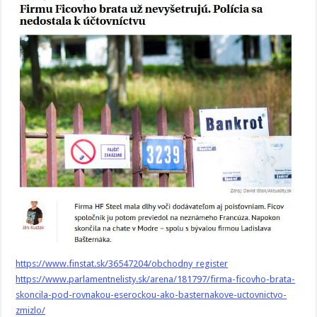
https://www.finstat.sk/36547204/obchodny_register
https://www.parlamentnelisty.sk/arena/181797/firma-ficovho-brata-
skoncila-pod-rovnakou-eserockou-ako-basternakove-uctovnictvo-
zmizlo/