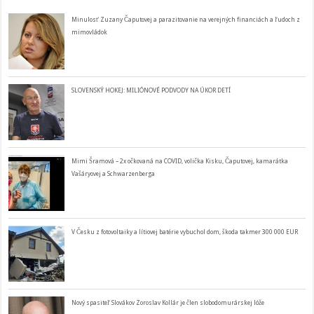
Minulosť Zuzany Čaputovej a parazitovanie na verejných financiách a ľudoch z
mimovládok
SLOVENSKÝ HOKEJ: MILIÓNOVÉ PODVODY NA ÚKOR DETÍ
Mimi Šramová – 2x očkovaná na COVID, volička Kisku, Čaputovej, kamarátka
Vašáryovej a Schwarzenberga
V Česku z fotovoltaiky a lítiovej batérie vybuchol dom, škoda takmer 300 000 EUR
Nový spasiteľ Slovákov Zoroslav Kollár je člen slobodomurárskej lóže