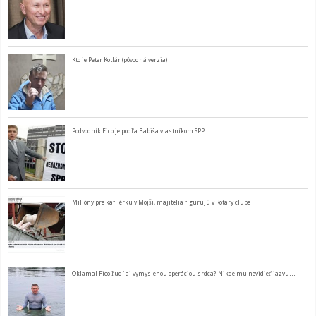
Kto je Peter Kotlár (pôvodná verzia)
Podvodník Fico je podľa Babiša vlastníkom SPP
Milióny pre kafilérku v Mojši, majitelia figurujú v Rotary clube
Oklamal Fico ľudí aj vymyslenou operáciou srdca? Nikde mu nevidieť jazvu…