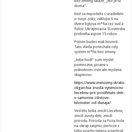
bez zmeny) ukaze, „kto je tu
doma“.
Ked sa nepodelis s uradnikmi
o svoje zisky, zaklope ti na
dvere bytova m*fia cez sud a
fizlov. Ukrajinizacia SLovenska
prebieha aspon 15 rokov.
Potom budes inak hovorit.
Tato vlada ponechala cely
system m*fie bez zmeny.
„tebe hodi“ som myslel
pomnozne, pisane v
jednotnom cisle ale myslene
skupinovo.
https://www.inenoviny.sk/ako-
oligarchia-zrusila-vynimocnu-
liecebnu-pre-postihnute-deti-
v-samorine-cilistove-
kilometer-od-dunaja/
Ved tito ludia znicili Liecebnu,
znicili zivoty deti, znicili
prirodu. Priroda za Fizza bola
na okraji zaujmu, pertoze z
toho prachy netecu a nechcel