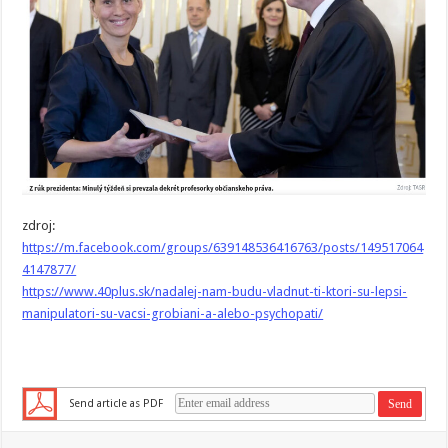
zdroj:
https://m.facebook.com/groups/639148536416763/posts/149517064
4147877/
https://www.40plus.sk/nadalej-nam-budu-vladnut-ti-ktori-su-lepsi-
manipulatori-su-vacsi-grobiani-a-alebo-psychopati/
Send article as PDF