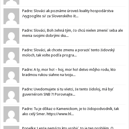
Padre: Slováci ak poznáme úroveň kvality hospodárstva
/vygooglite si/ za Slovenského št...
Padre: Slováci, Boh žehná tým, čo chcú nielen zmeniť seba ale
menia svojimi dobrými sku...
Padre: Slováci, ak chcete zmenu a poraziť tento židovský
moloch, tak volte podľa progra...
Padre: A ty, mor ho! – hoj, mor ho! detvo môjho rodu, kto
kradmou rukou siahne na tvoju...
Padre: Uvedomujete si tu všetci, že tento židoloj, má byť
guvernérom SNB ?! Porovnajte...
Padre: Tu je dôkaz o Kamenickom, je to židopodvodník, tak
ako celý Smer. https://www.hl...
Popelka: Lenže nemá to kto urobiť, to je ten problém. O