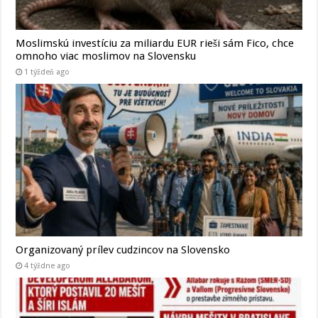
Moslimskú investíciu za miliardu EUR rieši sám Fico, chce
omnoho viac moslimov na Slovensku
1 týždeň ago
Organizovaný prílev cudzincov na Slovensko
4 týždne ago