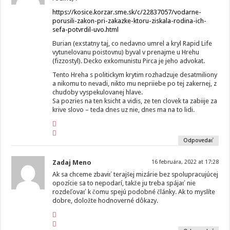
https://kosice.korzar.sme.sk/c/22837057/vodarne-
porusili-zakon-pri-zakazke-ktoru-ziskala-rodina-ich-
sefa-potvrdil-uvo.html
Burian (exstatny taj, co nedavno umrel a kryl Rapid Life
vytunelovanu poistovnu) byval v prenajme u Hrehu
(fizzostyl). Decko exkomunistu Pirca je jeho advokat.
Tento Hreha s politickym krytim rozhadzuje desatmiliony
a nikomu to nevadi, nikto mu nepriiebe po tej zakernej, z
chudoby vyspekulovanej hlave.
Sa pozries na ten ksicht a vidis, ze ten clovek ta zabiije za
krive slovo – teda dnes uz nie, dnes ma na to lidi.
Odpovedať
Zadaj Meno
16 februára, 2022 at 17:28
Ak sa chceme zbaviť terajšej mizárie bez spolupracujúcej
opozície sa to nepodarí, takže ju treba spájať nie
rozdeľovať k čomu spejú podobné články. Ak to myslíte
dobre, doložte hodnoverné dôkazy.