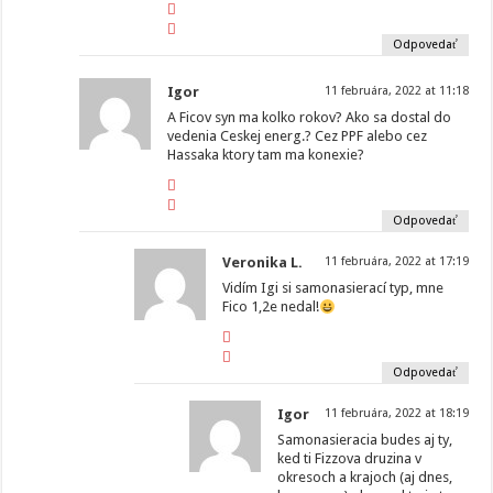
Odpovedať
Igor
11 februára, 2022 at 11:18
A Ficov syn ma kolko rokov? Ako sa dostal do
vedenia Ceskej energ.? Cez PPF alebo cez
Hassaka ktory tam ma konexie?
Odpovedať
Veronika L.
11 februára, 2022 at 17:19
Vidím Igi si samonasierací typ, mne
Fico 1,2e nedal!
Odpovedať
Igor
11 februára, 2022 at 18:19
Samonasieracia budes aj ty,
ked ti Fizzova druzina v
okresoch a krajoch (aj dnes,