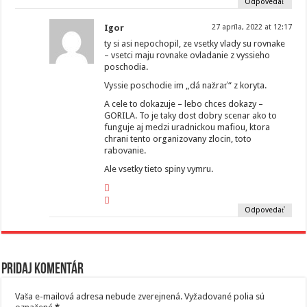
Odpovedať
Igor
27 apríla, 2022 at 12:17
ty si asi nepochopil, ze vsetky vlady su rovnake
– vsetci maju rovnake ovladanie z vyssieho
poschodia.
Vyssie poschodie im „dá nažrať“ z koryta.
A cele to dokazuje – lebo chces dokazy –
GORILA. To je taky dost dobry scenar ako to
funguje aj medzi uradnickou mafiou, ktora
chrani tento organizovany zlocin, toto
rabovanie.
Ale vsetky tieto spiny vymru.
Odpovedať
Pridaj komentár
Vaša e-mailová adresa nebude zverejnená.
Vyžadované polia sú