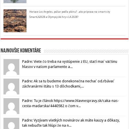
Horiace Los Angeles, požiar podľa plánu? ..ako príprava na smart city
SmartLA2028 a Olympijské hry v LA 2028?
Najnovšie komentáre
Padre: Viete čo treba na vystúpenie z EU, stačí mať väčšinu
hlasov v našom parlamente a...
Padre: Ak sa tu budeme donekonečna nechať od.rbávať
záchranármi štátu s 13 dôchodkami,...
Padre: Tu je článok https://www.hlavnespravy.sk/caka-nas-
cesta-madarska/4440582 o čom v...
Padre: Vyzývam všetkých novinárov ak máte kauzy a dôkazy,
tak nebuďte tak hlúpi že na n...