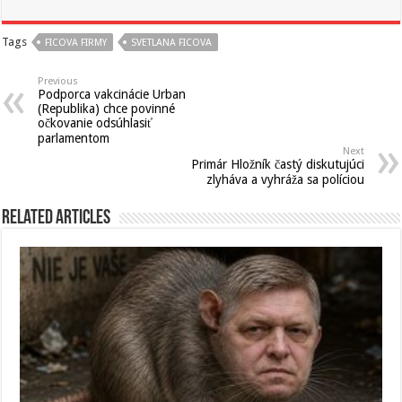
Tags
FICOVA FIRMY
SVETLANA FICOVA
Previous
Podporca vakcinácie Urban
(Republika) chce povinné
očkovanie odsúhlasiť
parlamentom
Next
Primár Hložník častý diskutujúci
zlyháva a vyhráža sa políciou
Related Articles