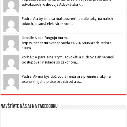
advokátoch rozhoduje Advokátska k...
Padre: Asi by sme sa mali pozrieť na naše toky, na našich
tokoch je samá elektráreň vod...
Draslik: A ako fungujú burzy...
https://necenzurovanapravda.cz/2026/08/krach-stribra-
100m...
korbáč: A paralelne s tým, advokáti a sudcovia ak nebudú
postupovať v súlade so zákonom,...
Padre: Ak má byť doživotná renta pre premiéra, akýmsi
ocenením jeho práce pre národ a o...
Navštívte nás aj na Facebooku