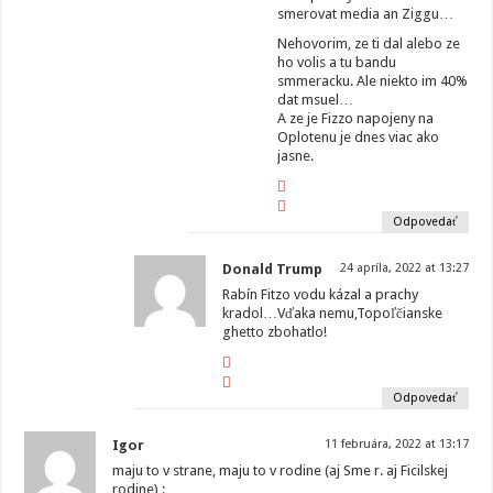
smerovat media an Ziggu…
Nehovorim, ze ti dal alebo ze
ho volis a tu bandu
smmeracku. Ale niekto im 40%
dat msuel…
A ze je Fizzo napojeny na
Oplotenu je dnes viac ako
jasne.
Odpovedať
Donald Trump
24 apríla, 2022 at 13:27
Rabín Fitzo vodu kázal a prachy
kradol…Vďaka nemu,Topoľčianske
ghetto zbohatlo!
Odpovedať
Igor
11 februára, 2022 at 13:17
maju to v strane, maju to v rodine (aj Sme r. aj Ficilskej
rodine) :