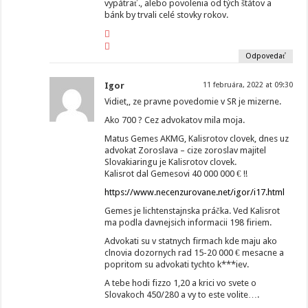
vypátrať., alebo povolenia od tých štátov a
bánk by trvali celé stovky rokov.
Odpovedať
Igor
11 februára, 2022 at 09:30
Vidiet,, ze pravne povedomie v SR je mizerne.
Ako 700 ? Cez advokatov mila moja.
Matus Gemes AKMG, Kalisrotov clovek, dnes uz
advokat Zoroslava – cize zoroslav majitel
Slovakiaringu je Kalisrotov clovek.
Kalisrot dal Gemesovi 40 000 000 € !!
https://www.necenzurovane.net/igor/i17.html
Gemes je lichtenstajnska práčka. Ved Kalisrot
ma podla davnejsich informacii 198 firiem.
Advokati su v statnych firmach kde maju ako
clnovia dozornych rad 15-20 000 € mesacne a
popritom su advokati tychto k***iev.
A tebe hodi fizzo 1,20 a krici vo svete o
Slovakoch 450/280 a vy to este volite….