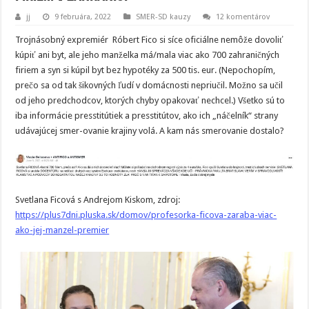
jj
9 februára, 2022
SMER-SD kauzy
12 komentárov
Trojnásobný expremiér Róbert Fico si síce oficiálne nemôže dovoliť
kúpiť ani byt, ale jeho manželka má/mala viac ako 700 zahraničných
firiem a syn si kúpil byt bez hypotéky za 500 tis. eur. (Nepochopím,
prečo sa od tak šikovných ľudí v domácnosti nepriučil. Možno sa učil
od jeho predchodcov, ktorých chyby opakovať nechcel.) Všetko sú to
iba informácie presstitútiek a presstitútov, ako ich „náčelník“ strany
udávajúcej smer-ovanie krajiny volá. A kam nás smerovanie dostalo?
Svetlana Ficová s Andrejom Kiskom, zdroj:
https://plus7dni.pluska.sk/domov/profesorka-ficova-zaraba-viac-
ako-jej-manzel-premier