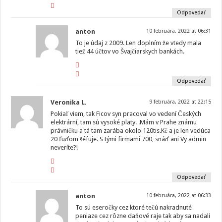
Odpovedať
anton
10 februára, 2022 at 06:31
To je údaj z 2009. Len doplním že vtedy mala
tiež 44 účtov vo Švajčiarskych bankách.
Odpovedať
Veronika L.
9 februára, 2022 at 22:15
Pokiaľ viem, tak Ficov syn pracoval vo vedení Českých
elektrární, tam sú vysoké platy. .Mám v Prahe známu
právničku a tá tam zarába okolo 120tis.Kč a je len vedúca
20 ľuďom šéfuje. S tými firmami 700, snáď ani Vy admin
neveríte?!
Odpovedať
anton
10 februára, 2022 at 06:33
To sú eseročky cez ktoré tečú nakradnuté
peniaze cez rôzne daňové raje tak aby sa nadali