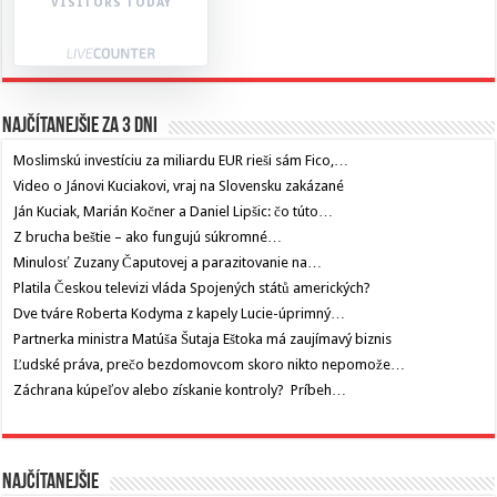
VISITORS TODAY
Najčítanejšie za 3 dni
Moslimskú investíciu za miliardu EUR rieši sám Fico,…
Video o Jánovi Kuciakovi, vraj na Slovensku zakázané
Ján Kuciak, Marián Kočner a Daniel Lipšic: čo túto…
Z brucha beštie – ako fungujú súkromné…
Minulosť Zuzany Čaputovej a parazitovanie na…
Platila Českou televizi vláda Spojených států amerických?
Dve tváre Roberta Kodyma z kapely Lucie-úprimný…
Partnerka ministra Matúša Šutaja Eštoka má zaujímavý biznis
Ľudské práva, prečo bezdomovcom skoro nikto nepomože…
Záchrana kúpeľov alebo získanie kontroly? Príbeh…
Najčítanejšie