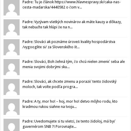
Padre: Tu je článok https://www.hlavnespravy.sk/caka-nas-
cesta-madarska/4440582 o čom v...
Padre: Vyzývam všetkých novinárov ak máte kauzy a dôkazy,
tak nebuďte tak hlúpi že na n...
Padre: Slováci ak poznáme úroveň kvality hospodárstva
/vygooglite si/ za Slovenského št...
Padre: Slováci, Boh žehná tým, čo chcú nielen zmeniť seba ale
menia svojimi dobrými sku...
Padre: Slováci, ak chcete zmenu a poraziť tento židovský
moloch, tak volte podľa progra...
Padre: A ty, mor ho! – hoj, mor ho! detvo môjho rodu, kto
kradmou rukou siahne na tvoju...
Padre: Uvedomujete si tu všetci, že tento židoloj, má byť
guvernérom SNB ?! Porovnajte...