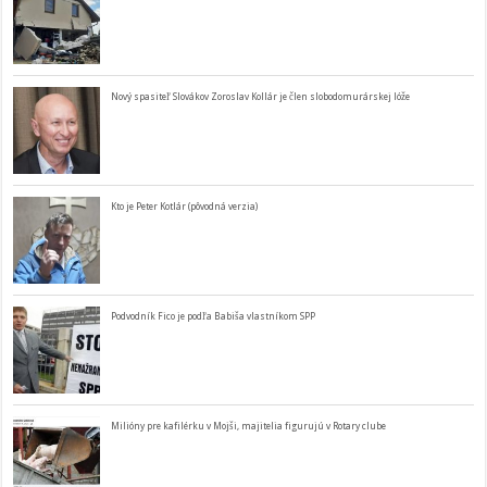
Nový spasiteľ Slovákov Zoroslav Kollár je člen slobodomurárskej lóže
Kto je Peter Kotlár (pôvodná verzia)
Podvodník Fico je podľa Babiša vlastníkom SPP
Milióny pre kafilérku v Mojši, majitelia figurujú v Rotary clube