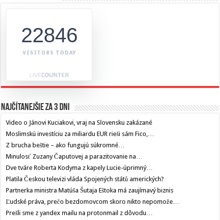
22846
VISITORS TODAY
Najčítanejšie za 3 dni
Video o Jánovi Kuciakovi, vraj na Slovensku zakázané
Moslimskú investíciu za miliardu EUR rieši sám Fico,…
Z brucha beštie – ako fungujú súkromné…
Minulosť Zuzany Čaputovej a parazitovanie na…
Dve tváre Roberta Kodyma z kapely Lucie-úprimný…
Platila Českou televizi vláda Spojených států amerických?
Partnerka ministra Matúša Šutaja Eštoka má zaujímavý biznis
Ľudské práva, prečo bezdomovcom skoro nikto nepomože…
Prešli sme z yandex mailu na protonmail z dôvodu…