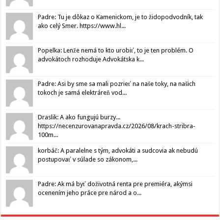
Padre: Tu je dôkaz o Kamenickom, je to židopodvodník, tak
ako celý Smer. https://www.hl...
Popelka: Lenže nemá to kto urobiť, to je ten problém. O
advokátoch rozhoduje Advokátska k...
Padre: Asi by sme sa mali pozrieť na naše toky, na našich
tokoch je samá elektráreň vod...
Draslik: A ako fungujú burzy...
https://necenzurovanapravda.cz/2026/08/krach-stribra-
100m...
korbáč: A paralelne s tým, advokáti a sudcovia ak nebudú
postupovať v súlade so zákonom,...
Padre: Ak má byť doživotná renta pre premiéra, akýmsi
ocenením jeho práce pre národ a o...