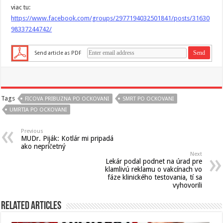
viac tu:
https://www.facebook.com/groups/2977194032501841/posts/31630
98337244742/
Send article as PDF
Tags
FICOVA PRIBUZNA PO OCKOVANI
SMRT PO OCKOVANI
UMRTIA PO OCKOVANI
Previous
MUDr. Piják: Kotlár mi pripadá
ako nepríčetný
Next
Lekár podal podnet na úrad pre
klamlivú reklamu o vakcínach vo
fáze klinického testovania, tí sa
vyhovorili
Related Articles