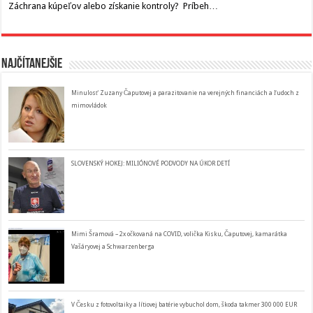
Záchrana kúpeľov alebo získanie kontroly? Príbeh…
Najčítanejšie
Minulosť Zuzany Čaputovej a parazitovanie na verejných financiách a ľudoch z
mimovládok
SLOVENSKÝ HOKEJ: MILIÓNOVÉ PODVODY NA ÚKOR DETÍ
Mimi Šramová – 2x očkovaná na COVID, volička Kisku, Čaputovej, kamarátka
Vašáryovej a Schwarzenberga
V Česku z fotovoltaiky a lítiovej batérie vybuchol dom, škoda takmer 300 000 EUR