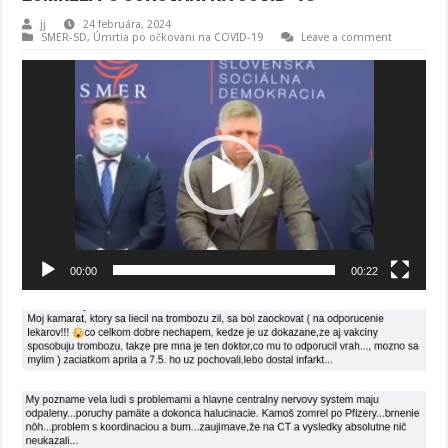
jj
24 februára, 2024
SMER-SD
,
Úmrtia po očkovani na COVID-19
Leave a comment
Video
prehrávač
00:00
00:22