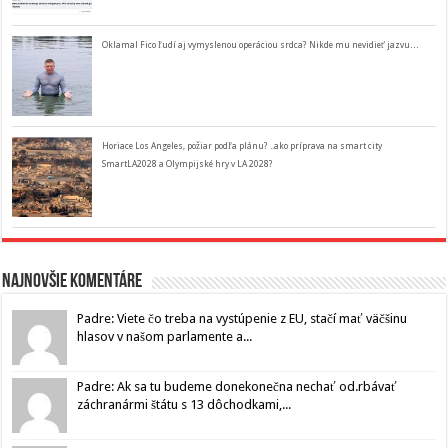
Oklamal Fico ľudí aj vymyslenou operáciou srdca? Nikde mu nevidieť jazvu…
Horiace Los Angeles, požiar podľa plánu? ..ako príprava na smart city
SmartLA2028 a Olympijské hry v LA 2028?
Najnovšie komentáre
Padre: Viete čo treba na vystúpenie z EU, stačí mať väčšinu
hlasov v našom parlamente a...
Padre: Ak sa tu budeme donekonečna nechať od.rbávať
záchranármi štátu s 13 dôchodkami,...