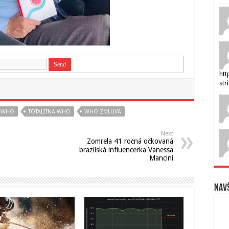
htt
str
F WHO
TOTALITNA WHO
WHO ZMLUVA
Next
Zomrela 41 ročná očkovaná
brazilská influencerka Vanessa
Mancini
Navš