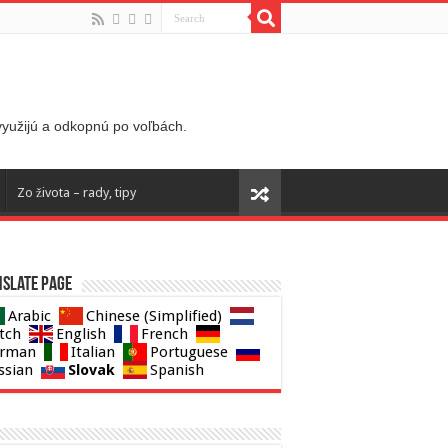
 využijú a odkopnú po voľbách.
Zo života – rady, tipy
slate page
Arabic
Chinese (Simplified)
tch
English
French
rman
Italian
Portuguese
Slovak
ssian
Spanish