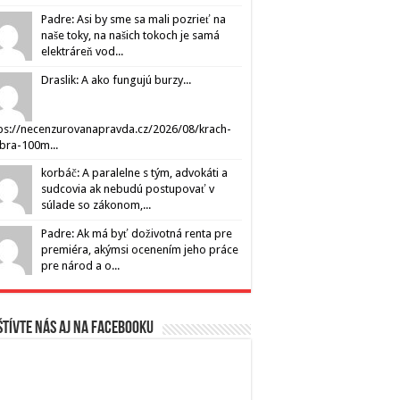
Padre: Asi by sme sa mali pozrieť na
naše toky, na našich tokoch je samá
elektráreň vod...
Draslik: A ako fungujú burzy...
ps://necenzurovanapravda.cz/2026/08/krach-
ibra-100m...
korbáč: A paralelne s tým, advokáti a
sudcovia ak nebudú postupovať v
súlade so zákonom,...
Padre: Ak má byť doživotná renta pre
premiéra, akýmsi ocenením jeho práce
pre národ a o...
tívte nás aj na Facebooku