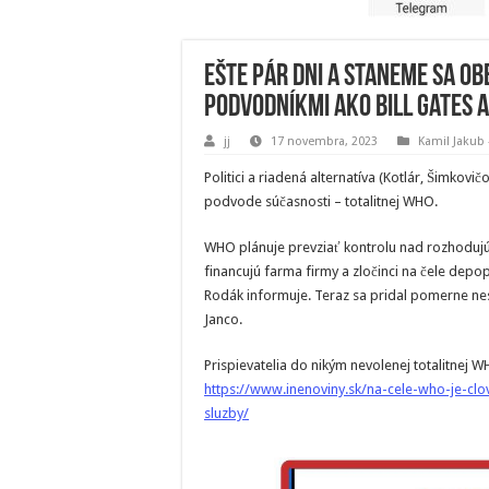
Ešte pár dni a staneme sa o
podvodníkmi ako Bill Gates 
jj
17 novembra, 2023
Kamil Jakub
Politici a riadená alternatíva (Kotlár, Šimkov
podvode súčasnosti – totalitnej WHO.
WHO plánuje prevziať kontrolu nad rozhodujúc
financujú farma firmy a zločinci na čele depop
Rodák informuje. Teraz sa pridal pomerne nes
Janco.
Prispievatelia do nikým nevolenej totalitnej 
https://www.inenoviny.sk/na-cele-who-je-clo
sluzby/