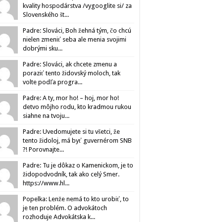
kvality hospodárstva /vygooglite si/ za
Slovenského št...
Padre: Slováci, Boh žehná tým, čo chcú
nielen zmeniť seba ale menia svojimi
dobrými sku...
Padre: Slováci, ak chcete zmenu a
poraziť tento židovský moloch, tak
volte podľa progra...
Padre: A ty, mor ho! – hoj, mor ho!
detvo môjho rodu, kto kradmou rukou
siahne na tvoju...
Padre: Uvedomujete si tu všetci, že
tento židoloj, má byť guvernérom SNB
?! Porovnajte...
Padre: Tu je dôkaz o Kamenickom, je to
židopodvodník, tak ako celý Smer.
https://www.hl...
Popelka: Lenže nemá to kto urobiť, to
je ten problém. O advokátoch
rozhoduje Advokátska k...