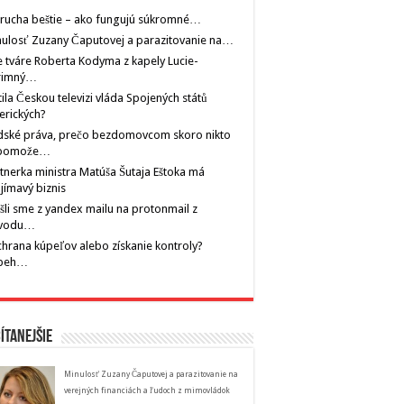
rucha beštie – ako fungujú súkromné…
ulosť Zuzany Čaputovej a parazitovanie na…
 tváre Roberta Kodyma z kapely Lucie-
rimný…
tila Českou televizi vláda Spojených států
erických?
dské práva, prečo bezdomovcom skoro nikto
pomože…
tnerka ministra Matúša Šutaja Eštoka má
jímavý biznis
šli sme z yandex mailu na protonmail z
vodu…
hrana kúpeľov alebo získanie kontroly?
íbeh…
ítanejšie
Minulosť Zuzany Čaputovej a parazitovanie na
verejných financiách a ľudoch z mimovládok