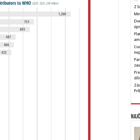
Z b
Min
Dve
úp
Pla
am
Ľu
ne
Par
zau
Pre
dô
Zác
Pr
Najč