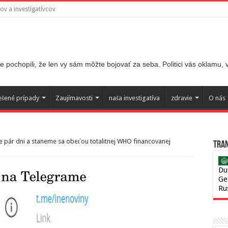
v a investigatívcov
 pochopili, že len vy sám môžte bojovať za seba. Politici vás oklamu,
ešené prípady
Zaujímavosti
naša investigatíva
zdravie
O nás
te pár dni a staneme sa obeťou totalitnej WHO financovanej
Tran
Du
Ge
Ru