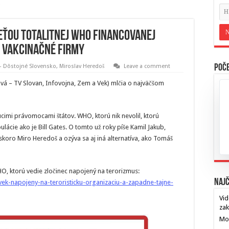
beťou totalitnej WHO financovanej
a vakcinačné firmy
 - Dôstojné Slovensko
,
Miroslav Heredoš
Leave a comment
Poče
ičová – TV Slovan, Infovojna, Zem a Vek) mlčia o najväčšom
imi právomocami štátov. WHO, ktorú nik nevolil, ktorú
ulácie ako je Bill Gates. O tomto už roky píše Kamil Jakub,
koro Miro Heredoš a ozýva sa aj iná alternatíva, ako Tomáš
WHO, ktorú vedie zločinec napojený na terorizmus:
Najč
vek-napojeny-na-teroristicku-organizaciu-a-zapadne-tajne-
Vid
za
Mos
…