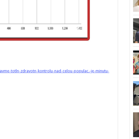
vme-totln-zdravotn-kontrolu-nad-celou-populac.-je-minutu-