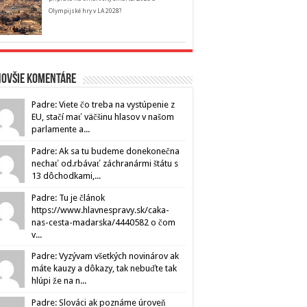
Olympijské hry v LA 2028?
novšie komentáre
Padre: Viete čo treba na vystúpenie z
EU, stačí mať väčšinu hlasov v našom
parlamente a...
Padre: Ak sa tu budeme donekonečna
nechať od.rbávať záchranármi štátu s
13 dôchodkami,...
Padre: Tu je článok
https://www.hlavnespravy.sk/caka-
nas-cesta-madarska/4440582 o čom
v...
Padre: Vyzývam všetkých novinárov ak
máte kauzy a dôkazy, tak nebuďte tak
hlúpi že na n...
Padre: Slováci ak poznáme úroveň