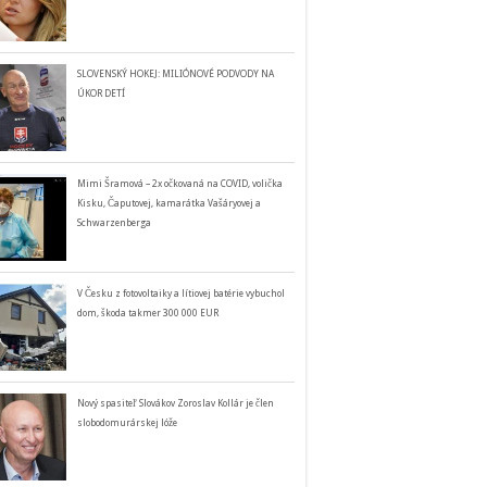
SLOVENSKÝ HOKEJ: MILIÓNOVÉ PODVODY NA
ÚKOR DETÍ
Mimi Šramová – 2x očkovaná na COVID, volička
Kisku, Čaputovej, kamarátka Vašáryovej a
Schwarzenberga
V Česku z fotovoltaiky a lítiovej batérie vybuchol
dom, škoda takmer 300 000 EUR
Nový spasiteľ Slovákov Zoroslav Kollár je člen
slobodomurárskej lóže