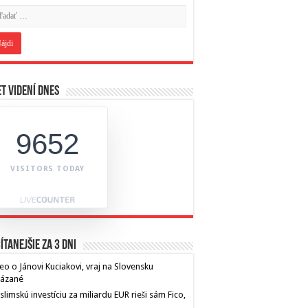
t videní dnes
9652
VISITORS TODAY
ítanejšie za 3 dni
eo o Jánovi Kuciakovi, vraj na Slovensku
kázané
limskú investíciu za miliardu EUR rieši sám Fico,