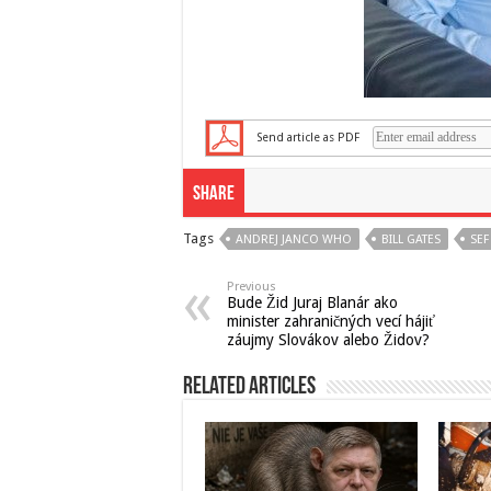
Send article as PDF
Share
Tags
ANDREJ JANCO WHO
BILL GATES
SE
Previous
Bude Žid Juraj Blanár ako
minister zahraničných vecí hájiť
záujmy Slovákov alebo Židov?
Related Articles