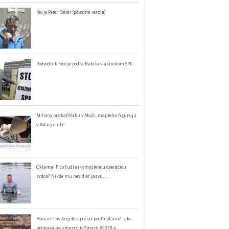
Kto je Peter Kotlár (pôvodná verzia)
Podvodník Fico je podľa Babiša vlastníkom SPP
Milióny pre kafilérku v Mojši, majitelia figurujú
v Rotary clube
Oklamal Fico ľudí aj vymyslenou operáciou
srdca? Nikde mu nevidieť jazvu…
Horiace Los Angeles, požiar podľa plánu? ..ako
príprava na smart city SmartLA2028 a