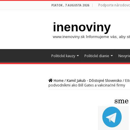
Podporte národovco
PIATOK , 7 AUGUSTA 2026
inenoviny
www.inenoviny.sk Informujeme vás, aby ste
Politické kauzy
Politické dianie
Nevyri
Home
/
Kamil Jakub - Dôstojné Slovensko
/
Eš
podvodníkmi ako Bill Gates a vakcinačné firmy