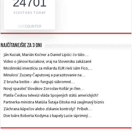
24701
VISITORS TODAY
Najčítanejšie za 3 dni
Ján Kuciak, Marián Kočner a Daniel Lipšic: čo túto…
Video o Jánovi Kuciakovi, vraj na Slovensku zakázané
Moslimskú investíciu za miliardu EUR rieši sám Fico,…
Minulosť Zuzany Čaputovej a parazitovanie na…
Z brucha beštie – ako fungujú súkromné…
Nový spasiteľ Slovákov Zoroslav Kollár je člen…
Platila Českou televizi vláda Spojených států amerických?
Partnerka ministra Matúša Šutaja Eštoka má zaujímavý biznis
Záchrana kúpeľov alebo získanie kontroly? Príbeh…
Dve tváre Roberta Kodyma z kapely Lucie-úprimný…