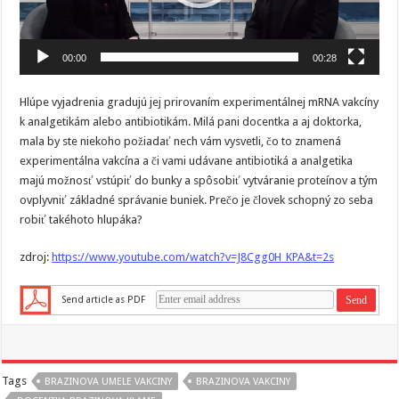
00:00
00:28
Hlúpe vyjadrenia gradujú jej prirovaním experimentálnej mRNA vakcíny
k analgetikám alebo antibiotikám. Milá pani docentka a aj doktorka,
mala by ste niekoho požiadať nech vám vysvetli, čo to znamená
experimentálna vakcína a či vami udávane antibiotiká a analgetika
majú možnosť vstúpiť do bunky a spôsobiť vytváranie proteínov a tým
ovplyvniť základné správanie buniek. Prečo je človek schopný zo seba
robiť takéhoto hlupáka?
zdroj:
https://www.youtube.com/watch?v=J8Cgg0H_KPA&t=2s
Send article as PDF
Tags
BRAZINOVA UMELE VAKCINY
BRAZINOVA VAKCINY