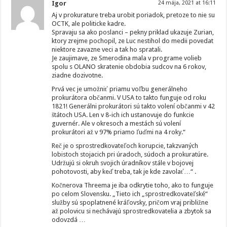
Igor
24 mája, 2021 at 16:11
Aj v prokurature treba urobit poriadok, pretoze to nie su
OCTK, ale politicke kadre.
Spravaju sa ako poslanci – pekny priklad ukazuje Zurian,
ktory zrejme pochopil, ze Luc nestihol do medii povedat
niektore zavazne veci a tak ho spratali.
Je zaujimave, ze Smerodina mala v programe volieb
spolu s OLANO skratenie obdobia sudcov na 6 rokov,
ziadne dozivotne.
Prvá vec je umožniť priamu voľbu generálneho
prokurátora občanmi. V USA to takto funguje od roku
1821! Generálni prokurátori sú takto volení občanmi v 42
štátoch USA. Len v 8-ich ich ustanovuje do funkcie
guvernér. Ale v okresoch a mestách sú volení
prokurátori až v 97% priamo ľuďmi na 4 roky.“
Reč je o sprostredkovateľoch korupcie, takzvaných
lobistoch stojacich pri úradoch, súdoch a prokuratúre.
Udržujú si okruh svojich úradníkov stále v bojovej
pohotovosti, aby keď treba, tak je kde zavolať…“ .
Kočnerova Threema je iba odkrytie toho, ako to funguje
po celom Slovensku. „Tieto ich „sprostredkovateľské“
služby sú spoplatnené kráľovsky, pričom vraj približne
až polovicu si nechávajú sprostredkovatelia a zbytok sa
odovzdá …