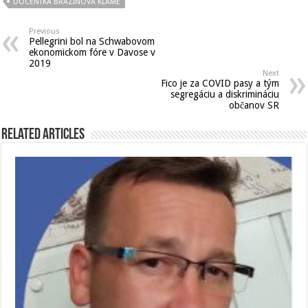
DOCENTKA BRAZINOVA KLAME
Previous
Pellegrini bol na Schwabovom
ekonomickom fóre v Davose v
2019
Next
Fico je za COVID pasy a tým
segregáciu a diskrimináciu
občanov SR
Related Articles