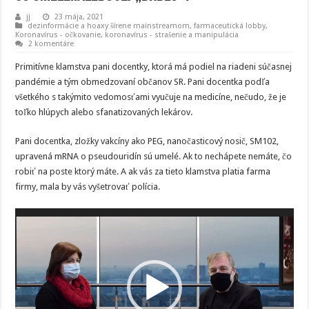
jj
23 mája, 2021
dezinformácie a hoaxy šírene mainstreamom
,
farmaceutická lobby
,
Koronavírus - očkovanie
,
koronavírus - strašenie a manipulácia
2 komentáre
Primitívne klamstva pani docentky, ktorá má podiel na riadeni súčasnej
pandémie a tým obmedzovaní občanov SR. Pani docentka podľa
všetkého s takýmito vedomosťami vyučuje na medicíne, nečudo, že je
toľko hlúpych alebo sfanatizovaných lekárov.
Pani docentka, zložky vakcíny ako PEG, nanočasticový nosič, SM102,
upravená mRNA o pseudouridín sú umelé. Ak to nechápete nemáte, čo
robiť na poste ktorý máte. A ak vás za tieto klamstva platia farma
firmy, mala by vás vyšetrovať polícia.
Video
prehrávač