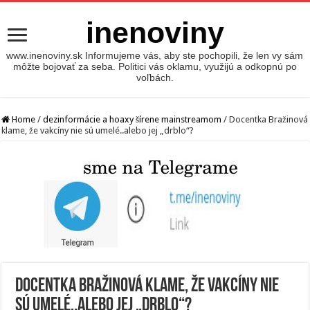
inenoviny
www.inenoviny.sk Informujeme vás, aby ste pochopili, že len vy sám
môžte bojovať za seba. Politici vás oklamu, využijú a odkopnú po
voľbách.
Home
/
dezinformácie a hoaxy šírene mainstreamom
/
Docentka Bražinová
klame, že vakcíny nie sú umelé..alebo jej „drblo“?
Docentka Bražinová klame, že vakcíny nie
sú umelé..alebo jej „drblo“?