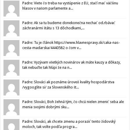
Padre: Viete čo treba na vystúpenie z EU, stačí mať väčšinu
hlasov v našom parlamente a...
Padre: Ak sa tu budeme donekonečna nechať od.rbávať
záchranármi štátu s 13 dôchodkami,...
Padre: Tu je článok https://www.hlavnespravy.sk/caka-nas-
cesta-madarska/4440582 o čom v...
Padre: Vyzývam všetkých novinárov ak máte kauzy a dôkazy,
tak nebuďte tak hlúpi že na n...
Padre: Slováci ak poznáme úroveň kvality hospodárstva
/vygooglite si/ za Slovenského št...
Padre: Slováci, Boh žehná tým, čo chcú nielen zmeniť seba ale
menia svojimi dobrými sku...
Padre: Slováci, ak chcete zmenu a poraziť tento židovský
moloch, tak volte podľa progra...