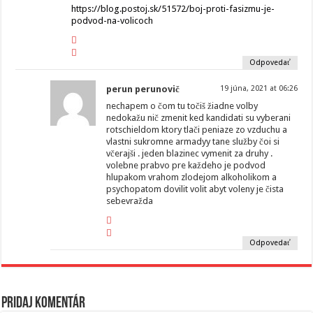
https://blog.postoj.sk/51572/boj-proti-fasizmu-je-
podvod-na-volicoch
Odpovedať
perun perunovič
19 júna, 2021 at 06:26
nechapem o čom tu točiš žiadne volby
nedokažu nič zmenit ked kandidati su vyberani
rotschieldom ktory tlači peniaze zo vzduchu a
vlastni sukromne armadyy tane služby čoi si
včerajši . jeden blazinec vymenit za druhy .
volebne prabvo pre každeho je podvod
hlupakom vrahom zlodejom alkoholikom a
psychopatom dovilit volit abyt voleny je čista
sebevražda
Odpovedať
Pridaj komentár