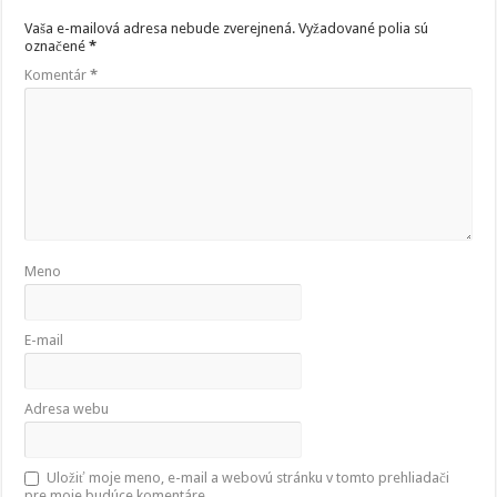
Vaša e-mailová adresa nebude zverejnená.
Vyžadované polia sú
označené
*
Komentár
*
Meno
E-mail
Adresa webu
Uložiť moje meno, e-mail a webovú stránku v tomto prehliadači
pre moje budúce komentáre.