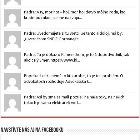
Padre: A ty, mor ho! – hoj, mor ho! detvo môjho rodu, kto
kradmou rukou siahne na tvoju...
Padre: Uvedomujete si tu všetci, že tento židoloj, má byť
guvernérom SNB ?! Porovnajte...
Padre: Tu je dôkaz o Kamenickom, je to židopodvodník, tak
ako celý Smer. https://www.hl...
Popelka: Lenže nemá to kto urobiť, to je ten problém. O
advokátoch rozhoduje Advokátska k...
Padre: Asi by sme sa mali pozrieť na naše toky, na našich
tokoch je samá elektráreň vod...
Navštívte nás aj na Facebooku