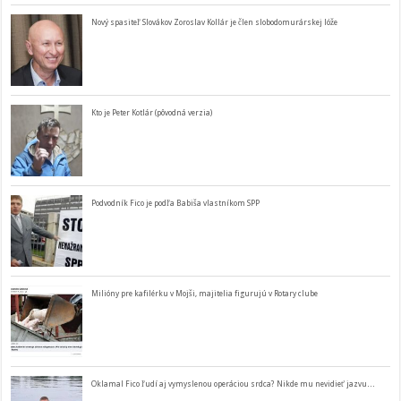
Nový spasiteľ Slovákov Zoroslav Kollár je člen slobodomurárskej lóže
Kto je Peter Kotlár (pôvodná verzia)
Podvodník Fico je podľa Babiša vlastníkom SPP
Milióny pre kafilérku v Mojši, majitelia figurujú v Rotary clube
Oklamal Fico ľudí aj vymyslenou operáciou srdca? Nikde mu nevidieť jazvu…