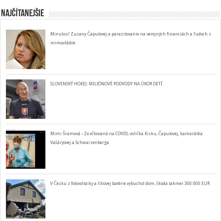
Najčítanejšie
Minulosť Zuzany Čaputovej a parazitovanie na verejných financiách a ľudoch z
mimovládok
SLOVENSKÝ HOKEJ: MILIÓNOVÉ PODVODY NA ÚKOR DETÍ
Mimi Šramová – 2x očkovaná na COVID, volička Kisku, Čaputovej, kamarátka
Vašáryovej a Schwarzenberga
V Česku z fotovoltaiky a lítiovej batérie vybuchol dom, škoda takmer 300 000 EUR