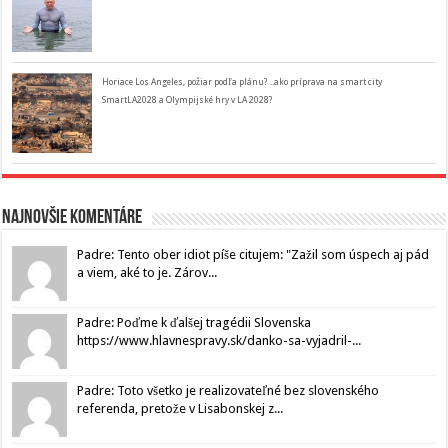
Horiace Los Angeles, požiar podľa plánu? ..ako príprava na smart city
SmartLA2028 a Olympijské hry v LA 2028?
Najnovšie komentáre
Padre: Tento ober idiot píše citujem: "Zažil som úspech aj pád
a viem, aké to je. Zárov...
Padre: Poďme k ďalšej tragédii Slovenska
https://www.hlavnespravy.sk/danko-sa-vyjadril-...
Padre: Toto všetko je realizovateľné bez slovenského
referenda, pretože v Lisabonskej z...