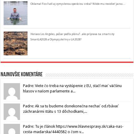
Oklamal Fico ľudí aj vymyslenou operáciou srdca? Nikde mu nevidieť jazvu…
Horiace Los Angeles, požiar podľa plánu? ..ako príprava na smart city
SmartLA2028 a Olympijské hry v LA 2028?
Najnovšie komentáre
Padre: Viete čo treba na vystúpenie z EU, stačí mať väčšinu
hlasov v našom parlamente a...
Padre: Ak sa tu budeme donekonečna nechať od.rbávať
záchranármi štátu s 13 dôchodkami,...
Padre: Tu je článok https://www.hlavnespravy.sk/caka-nas-
cesta-madarska/4440582 o čom v...