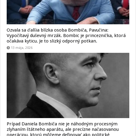
Ozvala sa ďalšia blízka osoba Bombiča, Pavučina:
Vypočítavý duševný mrzák. Bombic je princeznička, ktorá
očakáva kyticu. Je to slizký odporný potkan.
13 mája, 2026
Prípad Daniela Bombiča nie je náhodným procesným
zlyhaním štátneho aparátu, ale precízne načasovanou
operáciou, ktorú môžeme definovať ako politické