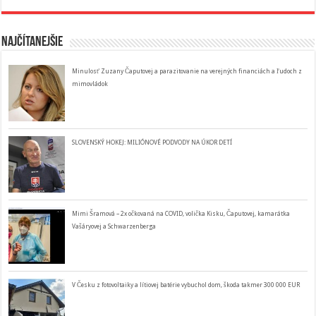
Najčítanejšie
Minulosť Zuzany Čaputovej a parazitovanie na verejných financiách a ľudoch z
mimovládok
SLOVENSKÝ HOKEJ: MILIÓNOVÉ PODVODY NA ÚKOR DETÍ
Mimi Šramová – 2x očkovaná na COVID, volička Kisku, Čaputovej, kamarátka
Vašáryovej a Schwarzenberga
V Česku z fotovoltaiky a lítiovej batérie vybuchol dom, škoda takmer 300 000 EUR