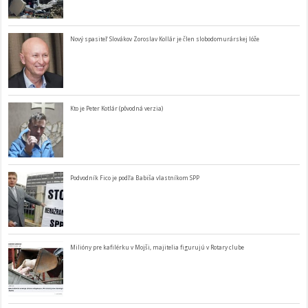
Nový spasiteľ Slovákov Zoroslav Kollár je člen slobodomurárskej lóže
Kto je Peter Kotlár (pôvodná verzia)
Podvodník Fico je podľa Babiša vlastníkom SPP
Milióny pre kafilérku v Mojši, majitelia figurujú v Rotary clube