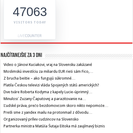
47063
VISITORS TODAY
Najčítanejšie za 3 dni
Video o Jánovi Kuciakovi, vraj na Slovensku zakázané
Moslimskú investíciu za miliardu EUR rieši sám Fico,…
Z brucha beštie – ako fungujú súkromné…
Platila Českou televizi vláda Spojených států amerických?
Dve tváre Roberta Kodyma z kapely Lucie-úprimný…
Minulosť Zuzany Čaputovej a parazitovanie na…
Ľudské práva, prečo bezdomovcom skoro nikto nepomože…
Prešli sme z yandex mailu na protonmail z dôvodu…
Organizovaný prílev cudzincov na Slovensko
Partnerka ministra Matúša Šutaja Eštoka má zaujímavý biznis