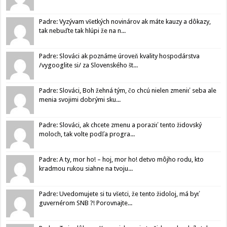
Padre: Vyzývam všetkých novinárov ak máte kauzy a dôkazy,
tak nebuďte tak hlúpi že na n...
Padre: Slováci ak poznáme úroveň kvality hospodárstva
/vygooglite si/ za Slovenského št...
Padre: Slováci, Boh žehná tým, čo chcú nielen zmeniť seba ale
menia svojimi dobrými sku...
Padre: Slováci, ak chcete zmenu a poraziť tento židovský
moloch, tak volte podľa progra...
Padre: A ty, mor ho! – hoj, mor ho! detvo môjho rodu, kto
kradmou rukou siahne na tvoju...
Padre: Uvedomujete si tu všetci, že tento židoloj, má byť
guvernérom SNB ?! Porovnajte...