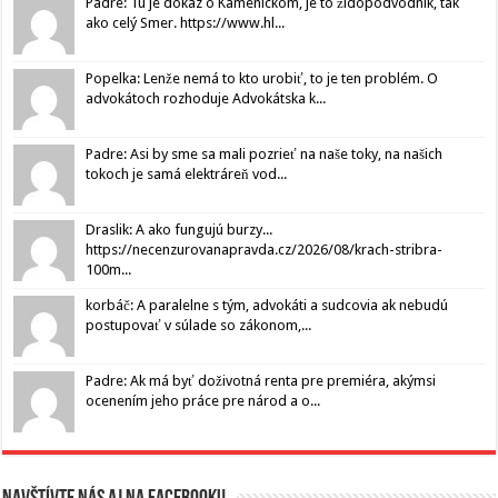
Padre: Tu je dôkaz o Kamenickom, je to židopodvodník, tak
ako celý Smer. https://www.hl...
Popelka: Lenže nemá to kto urobiť, to je ten problém. O
advokátoch rozhoduje Advokátska k...
Padre: Asi by sme sa mali pozrieť na naše toky, na našich
tokoch je samá elektráreň vod...
Draslik: A ako fungujú burzy...
https://necenzurovanapravda.cz/2026/08/krach-stribra-
100m...
korbáč: A paralelne s tým, advokáti a sudcovia ak nebudú
postupovať v súlade so zákonom,...
Padre: Ak má byť doživotná renta pre premiéra, akýmsi
ocenením jeho práce pre národ a o...