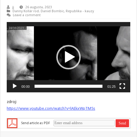
jj
26 augusta, 2023
Danny Kollár rod. Daniel Bombic
,
Republika - kauzy
Leave a comment
Video
prehrávač
00:00
01:25
zdroj:
https://www.youtube.com/watch?v=lAEkxWpTM5s
Send article as PDF