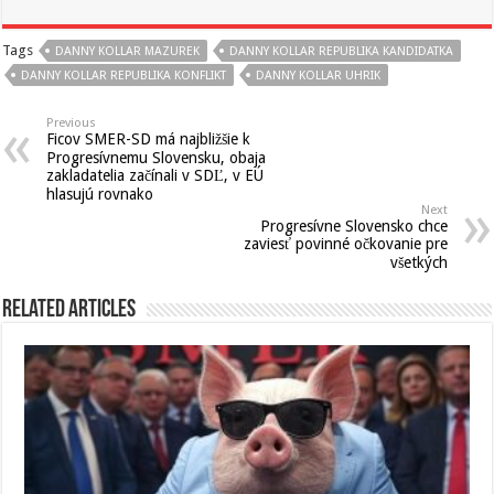
Tags
DANNY KOLLAR MAZUREK
DANNY KOLLAR REPUBLIKA KANDIDATKA
DANNY KOLLAR REPUBLIKA KONFLIKT
DANNY KOLLAR UHRIK
Previous
Ficov SMER-SD má najbližšie k
Progresívnemu Slovensku, obaja
zakladatelia začínali v SDĽ, v EÚ
hlasujú rovnako
Next
Progresívne Slovensko chce
zaviesť povinné očkovanie pre
všetkých
Related Articles