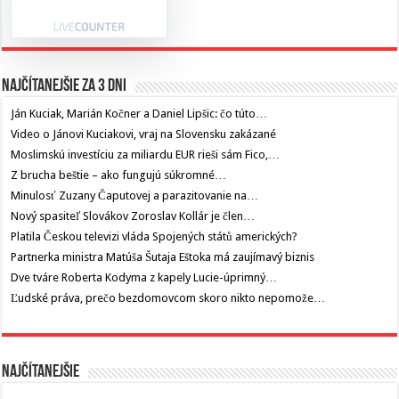
Najčítanejšie za 3 dni
Ján Kuciak, Marián Kočner a Daniel Lipšic: čo túto…
Video o Jánovi Kuciakovi, vraj na Slovensku zakázané
Moslimskú investíciu za miliardu EUR rieši sám Fico,…
Z brucha beštie – ako fungujú súkromné…
Minulosť Zuzany Čaputovej a parazitovanie na…
Nový spasiteľ Slovákov Zoroslav Kollár je člen…
Platila Českou televizi vláda Spojených států amerických?
Partnerka ministra Matúša Šutaja Eštoka má zaujímavý biznis
Dve tváre Roberta Kodyma z kapely Lucie-úprimný…
Ľudské práva, prečo bezdomovcom skoro nikto nepomože…
Najčítanejšie