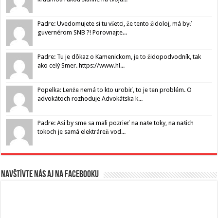
Padre: Uvedomujete si tu všetci, že tento židoloj, má byť
guvernérom SNB ?! Porovnajte...
Padre: Tu je dôkaz o Kamenickom, je to židopodvodník, tak
ako celý Smer. https://www.hl...
Popelka: Lenže nemá to kto urobiť, to je ten problém. O
advokátoch rozhoduje Advokátska k...
Padre: Asi by sme sa mali pozrieť na naše toky, na našich
tokoch je samá elektráreň vod...
Navštívte nás aj na Facebooku