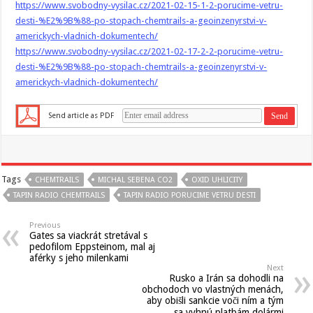
https://www.svobodny-vysilac.cz/2021-02-15-1-2-porucime-vetru-
desti-%E2%9B%88-po-stopach-chemtrails-a-geoinzenyrstvi-v-
americkych-vladnich-dokumentech/
https://www.svobodny-vysilac.cz/2021-02-17-2-2-porucime-vetru-
desti-%E2%9B%88-po-stopach-chemtrails-a-geoinzenyrstvi-v-
americkych-vladnich-dokumentech/
Send article as PDF
Tags
CHEMTRAILS
MICHAL SEBENA CO2
OXID UHLICITY
TAPIN RADIO CHEMTRAILS
TAPIN RADIO PORUCIME VETRU DESTI
Previous
Gates sa viackrát stretával s
pedofilom Eppsteinom, mal aj
aférky s jeho milenkami
Next
Rusko a Irán sa dohodli na
obchodoch vo vlastných menách,
aby obišli sankcie voči ním a tým
sa vyhnú platbám dolármi