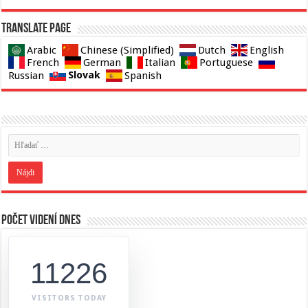
Translate page
Arabic
Chinese (Simplified)
Dutch
English
French
German
Italian
Portuguese
Slovak
Russian
Spanish
Počet videní dnes
11226
VISITORS TODAY