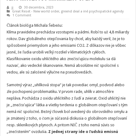
jj
30 decembra, 2023
Great Reset - New world order
,
greend deal a iné psychopatické agendy
1 Comment
Článok biológa Michala Šebeňu:
Klíma pravidelne prechádza vzostupmi a pádmi. Robí to už 4,8 miliardy
rokov. Dav globálneho otepľovania by chcel, aby každý veril, že je to
spôsobené priemyslom a jeho emisiami CO2. Z dôkazov nie je vôbec
jasné, že ľudia urobili veľký rozdiel v klimatických cykloch.
Klasifikovanie oxidu uhličitého ako znečisťujúcu molekulu sa dá
nazvať, ako vedecké šikanovanie. Nemá absolútne nič spoločné s
vedou, ale sú založené výlučne na pseudovedách.
Samotný výraz „uhlíková stopa“ je tak povediac omyl, podvod alebo
zle pochopenú problematiku. V prvom rade, uhlík v atmosfére
nepláva. Pochádza z oxidu uhličitého z ľudí a zvierat. Oxid uhličitý nie
je „znečisťujúca“ látka a všetky tvrdenia o globálnom otepľovaní s tým
nemá nič spoločné. Bežný človek bol uvedený do obrovského omylu a
je zmätený z toho, o čom je súčasná diskusia o globálnom otepľovaní
resp. skleníkových plynoch. A pritom NIČ z toho nemá súvis so
„znečistením“ ovzdušia.
Z jednej strany ide o ľudskú emisnú