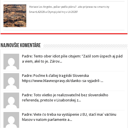
Horiace Los Angeles, požiar podľa plánu? ..ako príprava na smart city
SmartLA2028 a Olympijské hry v LA 2028?
Najnovšie komentáre
Padre: Tento ober idiot píše citujem: "Zažil som úspech aj pád
a viem, aké to je. Zárov...
Padre: Poďme k ďalšej tragédii Slovenska
https://www.hlavnespravy.sk/danko-sa-vyjadril-...
Padre: Toto všetko je realizovateľné bez slovenského
referenda, pretože v Lisabonskej z...
Padre: Viete čo treba na vystúpenie z EU, stačí mať väčšinu
hlasov v našom parlamente a...