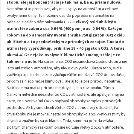
stopu, ale jej koncentrácia je tak malá, ba až priam nulová.
Nemožno si to predstaviť, aby mala vplyv na atmosféru a celkové
ovplyvnenie klímy. Tu môžeme dať do popredia matematiku na
odhalenie celého démonizovania CO2.
Celkový oxid uhličitý v
atmosfére zaberá cca 0,04 % (400 ppm je asi 0,04 %). Každým
rokom sa do atmosféry uvoľní zhruba 750 gigaton (Gt) oxidu
uhličitého a to predovšetkým z prírodných zdrojov. Ľudia do
atmosféry vyprodukujú približne 38 – 40 gigaton CO2. A teraz,
ak má 40 Gt nejako ovplyvniť klimatické zmeny, stále je to
takmer na nule.
Na spresnenie, CO2 nezanecháva žiadnu stopu a nie
je to ani zrnko v atmosfére, aby niečo ovplyvnilo. Okrem toho, ľudia
využívajú aj iné zdroje, kde vylučujú väčšie množstvá CO2 do ovzdušia,
pričom sa niečo môže kumulovať, ale aj to je pre prírodu nepatrné.
Našťastie má matka príroda metódy na jeho rovnováhu. Týmto
článkom netvrdím neexistenciu CO2 v atmosfére, ale apelujem najmä
na to, že človek veľmi ťažko ovplyvní obrovský komplex prírodných
pochodov. Ak by sme chceli všetok CO2 z atmosféry odstrániť, čo
chvalabohu nie je možné, nastal by obrovský kolaps. Všetky rastliny by
zhynuli a značne by sa ochladilo. Teda, samotná príroda vďaka
zložitým chemický reakciám prísne udržuje všetky zložky v atmosfére,
vrátane ich premien, aby ostali konštantné.