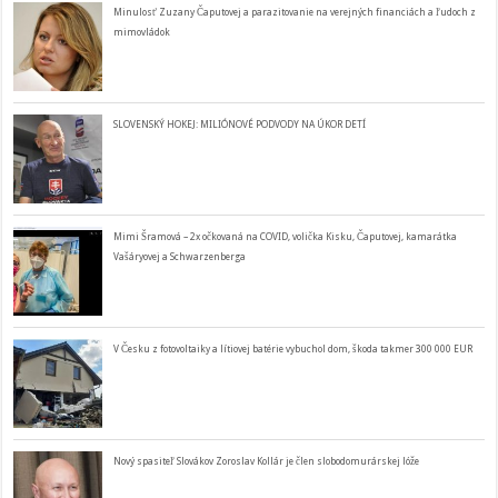
Minulosť Zuzany Čaputovej a parazitovanie na verejných financiách a ľudoch z
mimovládok
SLOVENSKÝ HOKEJ: MILIÓNOVÉ PODVODY NA ÚKOR DETÍ
Mimi Šramová – 2x očkovaná na COVID, volička Kisku, Čaputovej, kamarátka
Vašáryovej a Schwarzenberga
V Česku z fotovoltaiky a lítiovej batérie vybuchol dom, škoda takmer 300 000 EUR
Nový spasiteľ Slovákov Zoroslav Kollár je člen slobodomurárskej lóže