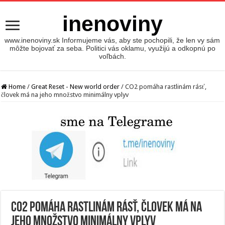
inenoviny
www.inenoviny.sk Informujeme vás, aby ste pochopili, že len vy sám
môžte bojovať za seba. Politici vás oklamu, využijú a odkopnú po
voľbách.
Home
/
Great Reset - New world order
/
CO2 pomáha rastlinám rásť,
človek má na jeho množstvo minimálny vplyv
CO2 pomáha rastlinám rásť, človek má na
jeho množstvo minimálny vplyv