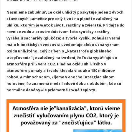
Nesmieme zabudnúť, že oxid uhličitý poskytuje jeden z dvoch
stavebných kameňov pre celý život na planéte založený na
uhlíku, ktorým je všetok život, rastliny a zvieratá. Pridajte do
rovnice vodu a prostredníctvom fotosyntézy rastliny
vyrábajú sacharidy (glukóza) a tvoria kyslík. Bohužiaľ veľmi
málo klimatických vedcov si uvedomuje alebo uzná význam
oxidu uhličitého. Celý príbeh o „katastrofe globálneho
otepľovania“ je založený na tvrdení, že ľudia vypúšťajú do
atmosféry príliš veľa CO2. Hladina oxidu uhličitého v
atmosfére pomaly a trvalo klesala viac ako 150 miliónov
rokov. A mimochodom, žijeme v epoche Interglaciálnom
holocéne, čo znamená medziľadovú dobu s obdobím, kde sú
normálne dané vyššie priemerné ročné teploty.