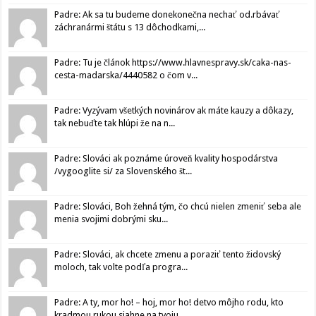
Padre: Ak sa tu budeme donekonečna nechať od.rbávať
záchranármi štátu s 13 dôchodkami,...
Padre: Tu je článok https://www.hlavnespravy.sk/caka-nas-
cesta-madarska/4440582 o čom v...
Padre: Vyzývam všetkých novinárov ak máte kauzy a dôkazy,
tak nebuďte tak hlúpi že na n...
Padre: Slováci ak poznáme úroveň kvality hospodárstva
/vygooglite si/ za Slovenského št...
Padre: Slováci, Boh žehná tým, čo chcú nielen zmeniť seba ale
menia svojimi dobrými sku...
Padre: Slováci, ak chcete zmenu a poraziť tento židovský
moloch, tak volte podľa progra...
Padre: A ty, mor ho! – hoj, mor ho! detvo môjho rodu, kto
kradmou rukou siahne na tvoju...