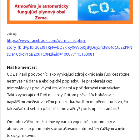
zdroj:
https://www.facebook.com/permalink.php?
story_fbid=pfbid02f8TRj4vvbQSkrcyXwVojRJsKjDuyxfxtBx4qCtL2ZPRN
sDe1CckdYF5BZxu1CXN2l&id=100077115189081
Náš komentár:
CO2 si našli podvodníci ako vynikajúci zdroj okrádania ľudí cez rôzne
nezmyselné dane a ekologické poplatky. Tie prepierajú cez
mimovládky s podivnými štruktúrami a pofidernými tranzakciami.
Takto vyberajú od ľudí miliardy. Pritom práve 1% boháčov je
najväčšimi znečistovateľmi prostredia. Vadí im množenie ľudstva, čo
tak začať od seba a páchať samovraždy? podstúpiť eutanáziu?
Omnoho väčšie znečistenie vytvárajú vojenské experimenty v
atmosfére, experimenty s poprašovaním atmosféry ťažkými a inými
toxickými kovmi.