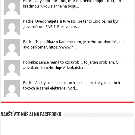
Padre: A ty, mor ho! – hoj, mor ho! detvo môjho rodu, kto
kradmou rukou siahne na tvoju...
Padre: Uvedomujete si tu všetci, že tento židoloj, má byť
guvernérom SNB ?! Porovnajte...
Padre: Tu je dôkaz o Kamenickom, je to židopodvodník, tak
ako celý Smer. https://www.hl...
Popelka: Lenže nemá to kto urobiť, to je ten problém. O
advokátoch rozhoduje Advokátska k...
Padre: Asi by sme sa mali pozrieť na naše toky, na našich
tokoch je samá elektráreň vod...
Navštívte nás aj na Facebooku