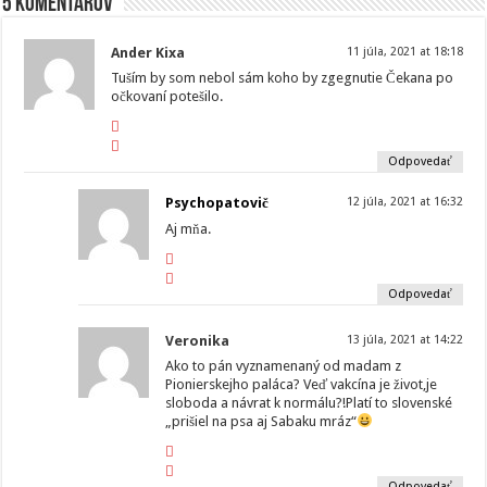
5 komentárov
Ander Kixa
11 júla, 2021 at 18:18
Tuším by som nebol sám koho by zgegnutie Čekana po
očkovaní potešilo.
Odpovedať
Psychopatovič
12 júla, 2021 at 16:32
Aj mňa.
Odpovedať
Veronika
13 júla, 2021 at 14:22
Ako to pán vyznamenaný od madam z
Pionierskejho paláca? Veď vakcína je život,je
sloboda a návrat k normálu?!Platí to slovenské
„prišiel na psa aj Sabaku mráz“
Odpovedať