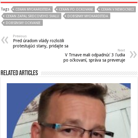
Tags
CEKAN MYOKARDITIDA
CEKAN PO OCKOVANI
CEKAN V NEMOCNICI
CEKAN ZAPAL SRDCOVEHO SVALU
DOBSINKY MYOKARDITIDA
DOBSINSKY OCKVANIE
Previous
Pred úradom vlády rozložili
protestujúci stany, pridajte sa
Next
V Trnave mali odpadnúť 3 ľudia
po očkovaní, správa sa preveruje
Related Articles