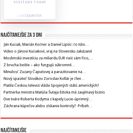
VISITORS TODAY
Najčítanejšie za 3 dni
Ján Kuciak, Marián Kočner a Daniel Lipšic: čo túto…
Video o Jánovi Kuciakovi, vraj na Slovensku zakázané
Moslimskú investíciu za miliardu EUR rieši sám Fico,…
Z brucha beštie – ako fungujú súkromné…
Minulosť Zuzany Čaputovej a parazitovanie na…
Nový spasiteľ Slovákov Zoroslav Kollár je člen…
Platila Českou televizi vláda Spojených států amerických?
Partnerka ministra Matúša Šutaja Eštoka má zaujímavý biznis
Dve tváre Roberta Kodyma z kapely Lucie-úprimný…
Záchrana kúpeľov alebo získanie kontroly? Príbeh…
Najčítanejšie