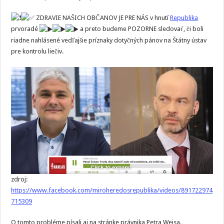
ZDRAVIE NAŠICH OBČANOV JE PRE NÁS v hnutí
Republika
prvoradé
a preto budeme POZORNE sledovať, či boli
riadne nahlásené vedľajšie príznaky dotyčných pánov na Štátny ústav
pre kontrolu liečiv.
zdroj:
https://www.facebook.com/miroheredosrepublika/videos/891722974
715309
O tomto probléme písali aj na stránke právnika Petra Weisa.