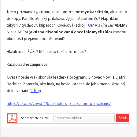
Ide o priznanie typu: áno, mal som zrejme
myokarditídu
, ale dali to
dokopy. Pán Dobšinský pritakáva:
Aj ja…
A potom čo? Napríklad
takých 7 týždňov v kúpeľoch Kováčová (zdroj
TU
)? A s čím že?
ADEM
?
Nie je ADEM (
akútna diseminovaná encefalomyelitída
) zhodou
okolností prejavom po očkovaní?
Hlásili to na ŠÚKL? Má niekto takú informáciu?
Každopádne zaujímavé.
Oveľa horšie však skončila leaderka programu Sinovac Novilia Sjafri
Bachtiar. Zomrela, ako inak, na kovid, presnejšie jeho menej škodlivý
delta variant (
zdroj
)
https://akw.sk/covid-19/co-bolo-s-p-cekanom-po-vakcine/
Send article as PDF