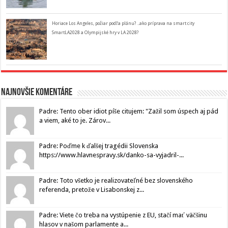
Horiace Los Angeles, požiar podľa plánu? ..ako príprava na smart city
SmartLA2028 a Olympijské hry v LA 2028?
Najnovšie komentáre
Padre: Tento ober idiot píše citujem: "Zažil som úspech aj pád
a viem, aké to je. Zárov...
Padre: Poďme k ďalšej tragédii Slovenska
https://www.hlavnespravy.sk/danko-sa-vyjadril-...
Padre: Toto všetko je realizovateľné bez slovenského
referenda, pretože v Lisabonskej z...
Padre: Viete čo treba na vystúpenie z EU, stačí mať väčšinu
hlasov v našom parlamente a...