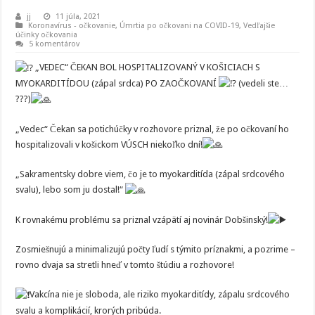
jj
11 júla, 2021
Koronavírus - očkovanie
,
Úmrtia po očkovani na COVID-19
,
Vedľajšie
účinky očkovania
5 komentárov
„VEDEC“ ČEKAN BOL HOSPITALIZOVANÝ V KOŠICIACH S
MYOKARDITÍDOU (zápal srdca) PO ZAOČKOVANÍ
(vedeli ste…
???)
„Vedec“ Čekan sa potichúčky v rozhovore priznal, že po očkovaní ho
hospitalizovali v košickom VÚSCH niekoľko dní!
„Sakramentsky dobre viem, čo je to myokarditída (zápal srdcového
svalu), lebo som ju dostal!“
K rovnakému problému sa priznal vzápätí aj novinár Dobšinský!
Zosmiešnujú a minimalizujú počty ľudí s týmito príznakmi, a pozrime –
rovno dvaja sa stretli hneď v tomto štúdiu a rozhovore!
Vakcína nie je sloboda, ale riziko myokarditídy, zápalu srdcového
svalu a komplikácií, krorých pribúda.