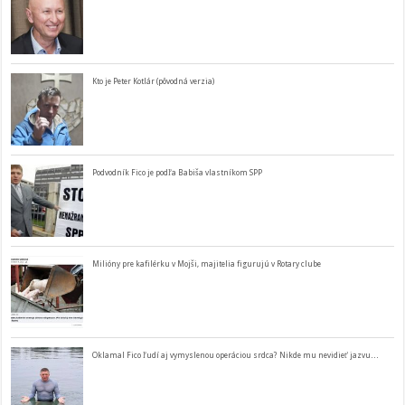
Kto je Peter Kotlár (pôvodná verzia)
Podvodník Fico je podľa Babiša vlastníkom SPP
Milióny pre kafilérku v Mojši, majitelia figurujú v Rotary clube
Oklamal Fico ľudí aj vymyslenou operáciou srdca? Nikde mu nevidieť jazvu…