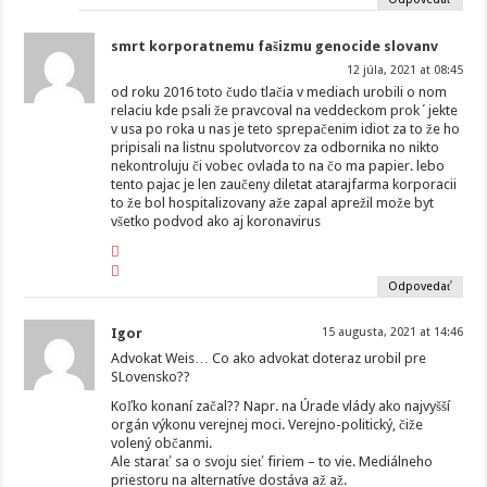
smrt korporatnemu fašizmu genocide slovanv
12 júla, 2021 at 08:45
od roku 2016 toto čudo tlačia v mediach urobili o nom
relaciu kde psali že pravcoval na veddeckom prok´jekte
v usa po roka u nas je teto sprepačenim idiot za to že ho
pripisali na listnu spolutvorcov za odbornika no nikto
nekontroluju či vobec ovlada to na čo ma papier. lebo
tento pajac je len zaučeny diletat atarajfarma korporacii
to že bol hospitalizovany aže zapal aprežil može byt
všetko podvod ako aj koronavirus
Odpovedať
Igor
15 augusta, 2021 at 14:46
Advokat Weis… Co ako advokat doteraz urobil pre
SLovensko??
Koľko konaní začal?? Napr. na Úrade vlády ako najvyšší
orgán výkonu verejnej moci. Verejno-politický, čiže
volený občanmi.
Ale starať sa o svoju sieť firiem – to vie. Mediálneho
priestoru na alternatíve dostáva až až.