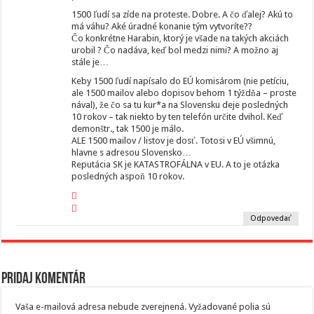
1500 ľudí sa zíde na proteste. Dobre. A čo ďalej? Akú to
má váhu? Aké úradné konanie tým vytvoríte??
Čo konkrétne Harabin, ktorý je všade na takých akciách
urobil ? Čo nadáva, keď bol medzi nimi? A možno aj
stále je…
Keby 1500 ľudí napísalo do EÚ komisárom (nie petíciu,
ale 1500 mailov alebo dopisov behom 1 týždňa – proste
nával), že čo sa tu kur*a na Slovensku deje posledných
10 rokov – tak niekto by ten telefón určite dvihol. Keď
demonštr., tak 1500 je málo.
ALE 1500 mailov / listov je dosť. Totosi v EÚ všimnú,
hlavne s adresou Slovensko…
Reputácia SK je KATASTROFÁLNA v EU. A to je otázka
posledných aspoň 10 rokov.
Odpovedať
Pridaj komentár
Vaša e-mailová adresa nebude zverejnená.
Vyžadované polia sú