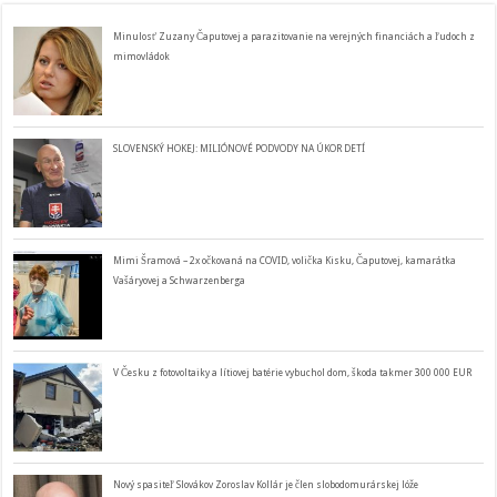
Minulosť Zuzany Čaputovej a parazitovanie na verejných financiách a ľudoch z
mimovládok
SLOVENSKÝ HOKEJ: MILIÓNOVÉ PODVODY NA ÚKOR DETÍ
Mimi Šramová – 2x očkovaná na COVID, volička Kisku, Čaputovej, kamarátka
Vašáryovej a Schwarzenberga
V Česku z fotovoltaiky a lítiovej batérie vybuchol dom, škoda takmer 300 000 EUR
Nový spasiteľ Slovákov Zoroslav Kollár je člen slobodomurárskej lóže