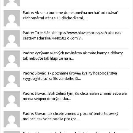
Padre: Ak sa tu budeme donekonečna nechať od.rbávať
záchranármi štátu s 13 dôchodkami,...
Padre: Tu je článok https://www.hlavnespravy.sk/caka-nas-
cesta-madarska/4440582 o čom v...
Padre: Vyzývam všetkých novinárov ak máte kauzy a dôkazy,
tak nebuďte tak hlúpi že na n...
Padre: Slováci ak poznáme úroveň kvality hospodárstva
/vygooglite si/ za Slovenského št...
Padre: Slováci, Boh žehná tým, čo chcú nielen zmeniť seba ale
menia svojimi dobrými sku...
Padre: Slováci, ak chcete zmenu a poraziť tento židovský
moloch, tak volte podľa progra...