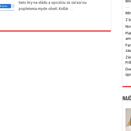
Mos
tieto hry na vládu a opozíciu sú súčasťou
…
popletenia mysle obetí. Kollár …
Min
Z b
Nov
Pla
am
Par
zau
Zác
Pr
Dve
úp
Najč