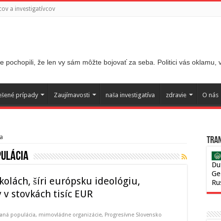
ov a investigatívcov
 pochopili, že len vy sám môžte bojovať za seba. Politici vás oklamu,
ešené prípady
Zaujímavosti
naša investigatíva
zdravie
O nás
a
Tran
pulácia
Du
Ge
kolách, šíri európsku ideológiu,
Ru
 v stovkách tisíc EUR
aná populácia
,
mimovládne organizácie
,
Progresívne Slovensko