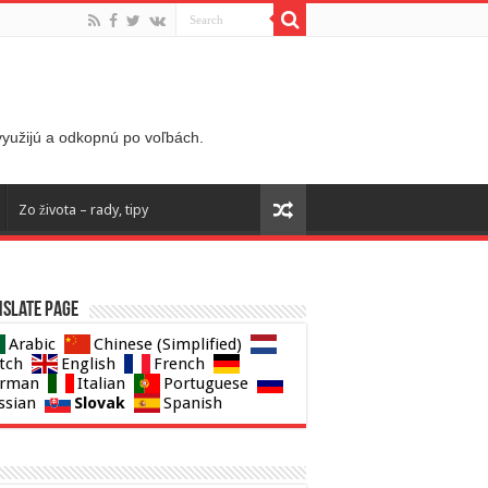
 využijú a odkopnú po voľbách.
Zo života – rady, tipy
slate page
Arabic
Chinese (Simplified)
tch
English
French
rman
Italian
Portuguese
Slovak
ssian
Spanish