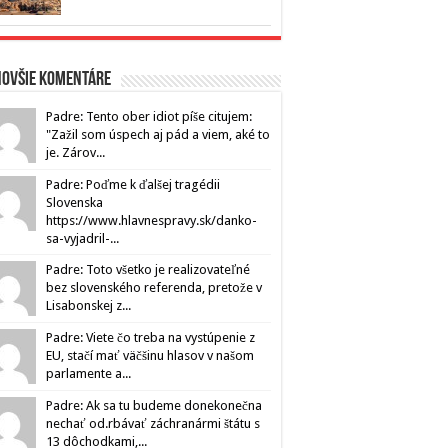
novšie komentáre
Padre: Tento ober idiot píše citujem:
"Zažil som úspech aj pád a viem, aké to
je. Zárov...
Padre: Poďme k ďalšej tragédii
Slovenska
https://www.hlavnespravy.sk/danko-
sa-vyjadril-...
Padre: Toto všetko je realizovateľné
bez slovenského referenda, pretože v
Lisabonskej z...
Padre: Viete čo treba na vystúpenie z
EU, stačí mať väčšinu hlasov v našom
parlamente a...
Padre: Ak sa tu budeme donekonečna
nechať od.rbávať záchranármi štátu s
13 dôchodkami,...