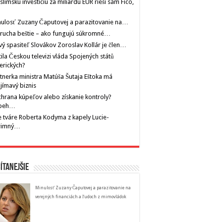
limskú investíciu za miliardu EUR rieši sám Fico,
ulosť Zuzany Čaputovej a parazitovanie na…
rucha beštie – ako fungujú súkromné…
ý spasiteľ Slovákov Zoroslav Kollár je člen…
tila Českou televizi vláda Spojených států
erických?
tnerka ministra Matúša Šutaja Eštoka má
jímavý biznis
hrana kúpeľov alebo získanie kontroly?
íbeh…
 tváre Roberta Kodyma z kapely Lucie-
rimný…
ítanejšie
Minulosť Zuzany Čaputovej a parazitovanie na
verejných financiách a ľudoch z mimovládok