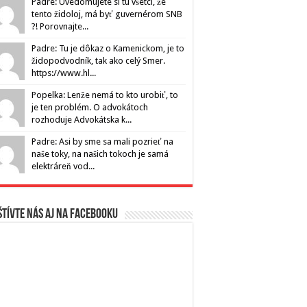
Padre: Uvedomujete si tu všetci, že
tento židoloj, má byť guvernérom SNB
?! Porovnajte...
Padre: Tu je dôkaz o Kamenickom, je to
židopodvodník, tak ako celý Smer.
https://www.hl...
Popelka: Lenže nemá to kto urobiť, to
je ten problém. O advokátoch
rozhoduje Advokátska k...
Padre: Asi by sme sa mali pozrieť na
naše toky, na našich tokoch je samá
elektráreň vod...
tívte nás aj na Facebooku