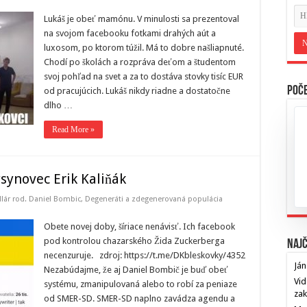
Lukáš je obeť mamónu. V minulosti sa prezentoval
na svojom facebooku fotkami drahých aút a
luxosom, po ktorom túžil. Má to dobre našliapnuté.
Chodí po školách a rozpráva deťom a študentom
svoj pohľad na svet a za to dostáva stovky tisíc EUR
Poče
od pracujúcich. Lukáš nikdy riadne a dostatočne
dlho …
Read More »
synovec Erik Kaliňák
lár rod. Daniel Bombic
,
Degeneráti a zdegenerovaná populácia
Obete novej doby, šíriace nenávisť. Ich facebook
pod kontrolou chazarského Žida Zuckerberga
Najč
necenzuruje. zdroj: https://t.me/DKbleskovky/4352
Ján
Nezabúdajme, že aj Daniel Bombič je buď obeť
Vid
systému, zmanipulovaná alebo to robí za peniaze
za
od SMER-SD. SMER-SD naplno zavádza agendu a