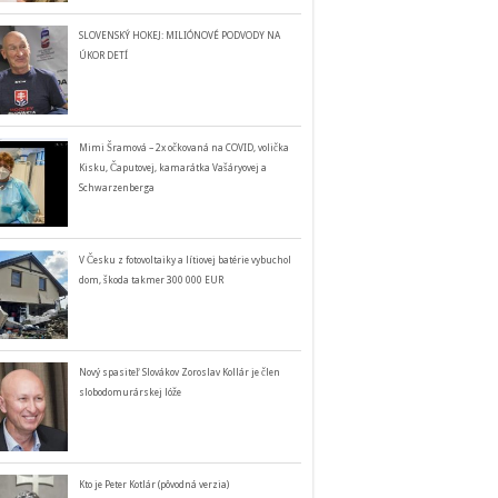
SLOVENSKÝ HOKEJ: MILIÓNOVÉ PODVODY NA
ÚKOR DETÍ
Mimi Šramová – 2x očkovaná na COVID, volička
Kisku, Čaputovej, kamarátka Vašáryovej a
Schwarzenberga
V Česku z fotovoltaiky a lítiovej batérie vybuchol
dom, škoda takmer 300 000 EUR
Nový spasiteľ Slovákov Zoroslav Kollár je člen
slobodomurárskej lóže
Kto je Peter Kotlár (pôvodná verzia)