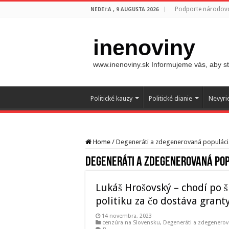
Podporte národovc
NEDEĽA , 9 AUGUSTA 2026
inenoviny
www.inenoviny.sk Informujeme vás, aby ste
Politické kauzy
Politické dianie
Nevyri
Home
/
Degeneráti a zdegenerovaná populáci
Degeneráti a zdegenerovaná po
Lukáš Hrošovský – chodí po š
politiku za čo dostáva granty
14 novembra, 2023
cenzúra na Slovensku
,
Degeneráti a zdegenerov