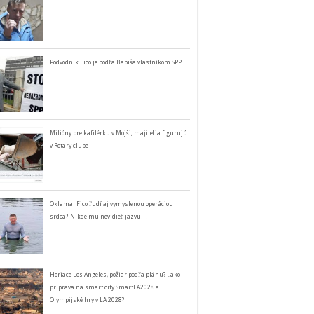
Podvodník Fico je podľa Babiša vlastníkom SPP
Milióny pre kafilérku v Mojši, majitelia figurujú
v Rotary clube
Oklamal Fico ľudí aj vymyslenou operáciou
srdca? Nikde mu nevidieť jazvu…
Horiace Los Angeles, požiar podľa plánu? ..ako
príprava na smart city SmartLA2028 a
Olympijské hry v LA 2028?