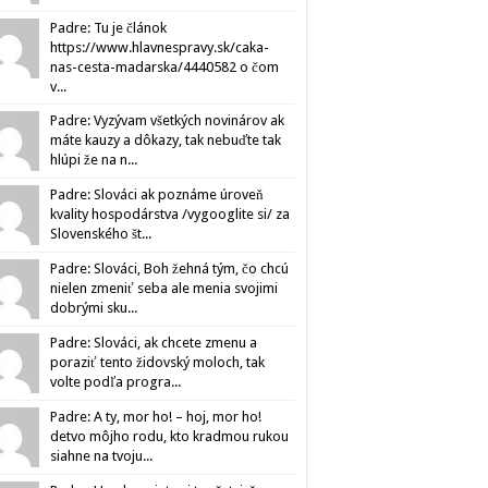
Padre: Tu je článok
https://www.hlavnespravy.sk/caka-
nas-cesta-madarska/4440582 o čom
v...
Padre: Vyzývam všetkých novinárov ak
máte kauzy a dôkazy, tak nebuďte tak
hlúpi že na n...
Padre: Slováci ak poznáme úroveň
kvality hospodárstva /vygooglite si/ za
Slovenského št...
Padre: Slováci, Boh žehná tým, čo chcú
nielen zmeniť seba ale menia svojimi
dobrými sku...
Padre: Slováci, ak chcete zmenu a
poraziť tento židovský moloch, tak
volte podľa progra...
Padre: A ty, mor ho! – hoj, mor ho!
detvo môjho rodu, kto kradmou rukou
siahne na tvoju...