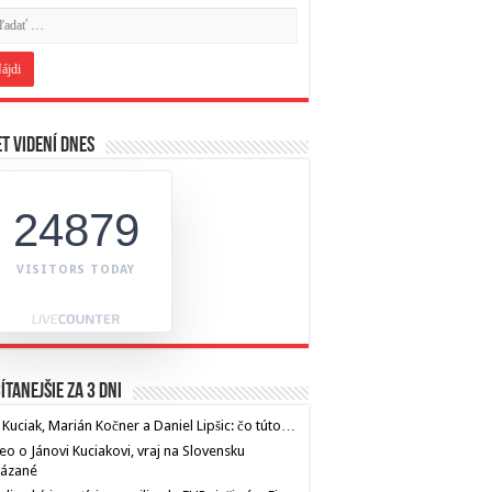
t videní dnes
24879
VISITORS TODAY
ítanejšie za 3 dni
 Kuciak, Marián Kočner a Daniel Lipšic: čo túto…
eo o Jánovi Kuciakovi, vraj na Slovensku
kázané