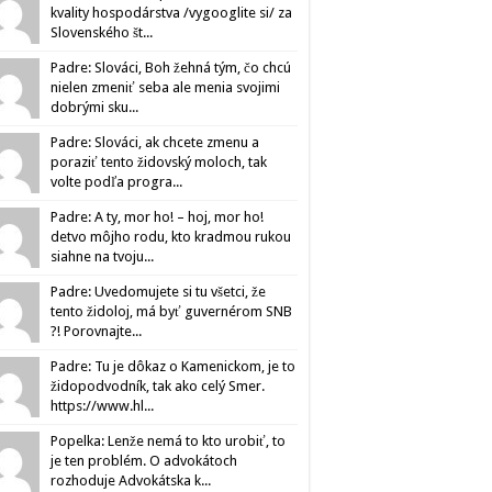
kvality hospodárstva /vygooglite si/ za
Slovenského št...
Padre: Slováci, Boh žehná tým, čo chcú
nielen zmeniť seba ale menia svojimi
dobrými sku...
Padre: Slováci, ak chcete zmenu a
poraziť tento židovský moloch, tak
volte podľa progra...
Padre: A ty, mor ho! – hoj, mor ho!
detvo môjho rodu, kto kradmou rukou
siahne na tvoju...
Padre: Uvedomujete si tu všetci, že
tento židoloj, má byť guvernérom SNB
?! Porovnajte...
Padre: Tu je dôkaz o Kamenickom, je to
židopodvodník, tak ako celý Smer.
https://www.hl...
Popelka: Lenže nemá to kto urobiť, to
je ten problém. O advokátoch
rozhoduje Advokátska k...