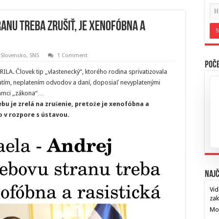
anu treba zrušiť, je xenofóbna a
 Slovensko
,
SNS
1 Comment
Poče
RILA. Človek tip „vlastenecký“, ktorého rodina sprivatizovala
nutím, neplatením odvodov a daní, doposiaľ nevyplatenými
rámci „zákona“…
ebu je zrelá na zrušenie, pretože je xenofóbna a
o v rozpore s ústavou.
Najč
Vid
za
Mos
…