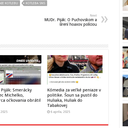
IE KOTLEBU
KOTLEBA SNS
Next
MUDr. Piják: O Puchovskom a
šírení hoaxov políciou
Piják: Smerácky
Kómedia za veľké peniaze v
zec Michelko,
politike. Šoun sa pustil do
ca očkovania obrátil
Huliaka, Huliak do
Tabakovej
, 2025
6 apríla, 2025