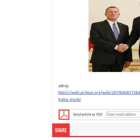
zdroj:
https://web.archive.org/web/2019042817284
treba-zrusit/
Send article as PDF
Share