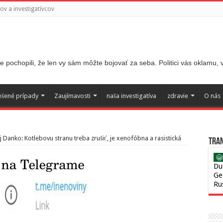
v a investigatívcov
 pochopili, že len vy sám môžte bojovať za seba. Politici vás oklamu,
ešené prípady
Zaujímavosti
naša investigatíva
zdravie
O nás
 Danko: Kotlebovu stranu treba zrušiť, je xenofóbna a rasistická
Tran
Du
Ge
Ru