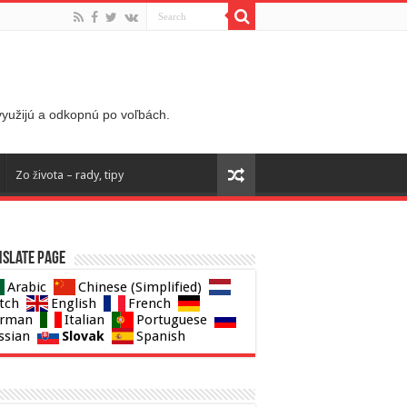
 využijú a odkopnú po voľbách.
Zo života – rady, tipy
slate page
Arabic
Chinese (Simplified)
tch
English
French
rman
Italian
Portuguese
Slovak
ssian
Spanish