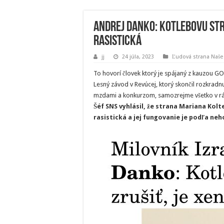
Andrej Danko: Kotlebovu str
rasistická
jj
24 júla, 2023
Ľudová strana Naše
To hovorí človek ktorý je spájaný z kauzou GO
Lesný závod v Revúcej, ktorý skončil rozkrad
mzdami a konkurzom, samozrejme všetko v 
Šéf SNS vyhlásil, že strana Mariana Kolt
rasistická a jej fungovanie je podľa neh