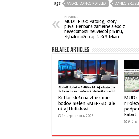
Tags
ANDREJ DANKO KOTLEBA
DANKO ZRUSEN
Previous
MUDr. Piják: Patológ, ktorý
pitval Heribana zámerne alebo z
nevedomosti neuviedol príčinu,
zlyhali možno aj ďalši 3 lekári
Related Articles
Kotlár slúži na zbieranie
MUDr. 
bodov nielen SMER-SD, ale
riťole
už aj Huliakovi
podpor
kabát
14 septembra, 2025
9 júna