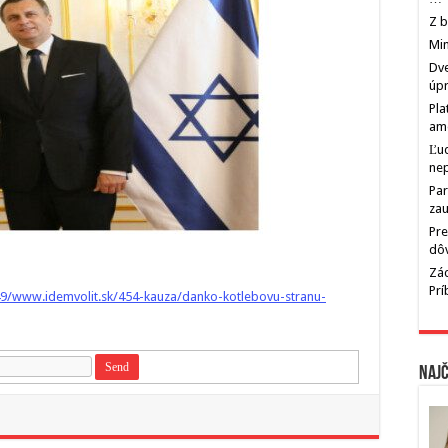
Z b
Min
Dve
úp
Pla
am
Ľu
ne
Par
zau
Pre
dô
Zác
Pr
9/www.idemvolit.sk/454-kauza/danko-kotlebovu-stranu-
Najč