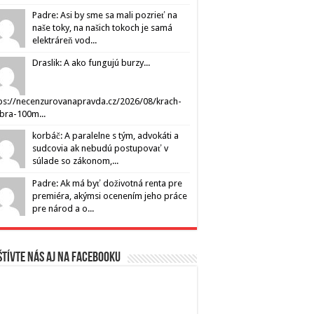
Padre: Asi by sme sa mali pozrieť na
naše toky, na našich tokoch je samá
elektráreň vod...
Draslik: A ako fungujú burzy...
ps://necenzurovanapravda.cz/2026/08/krach-
ibra-100m...
korbáč: A paralelne s tým, advokáti a
sudcovia ak nebudú postupovať v
súlade so zákonom,...
Padre: Ak má byť doživotná renta pre
premiéra, akýmsi ocenením jeho práce
pre národ a o...
tívte nás aj na Facebooku