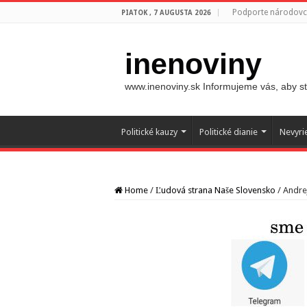
Podporte národovco
PIATOK , 7 AUGUSTA 2026
inenoviny
www.inenoviny.sk Informujeme vás, aby ste
Politické kauzy
Politické dianie
Nevyri
Home
/
Ľudová strana Naše Slovensko
/
Andrej