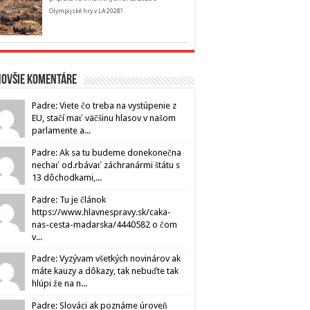
Olympijské hry v LA 2028?
novšie komentáre
Padre: Viete čo treba na vystúpenie z
EU, stačí mať väčšinu hlasov v našom
parlamente a...
Padre: Ak sa tu budeme donekonečna
nechať od.rbávať záchranármi štátu s
13 dôchodkami,...
Padre: Tu je článok
https://www.hlavnespravy.sk/caka-
nas-cesta-madarska/4440582 o čom
v...
Padre: Vyzývam všetkých novinárov ak
máte kauzy a dôkazy, tak nebuďte tak
hlúpi že na n...
Padre: Slováci ak poznáme úroveň