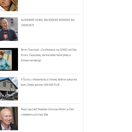
SLOVENSKÝ HOKEJ: MILIÓNOVÉ PODVODY NA
ÚKOR DETÍ
Mimi Šramová – 2x očkovaná na COVID, volička
Kisku, Čaputovej, kamarátka Vašáryovej a
Schwarzenberga
V Česku z fotovoltaiky a lítiovej batérie vybuchol
dom, škoda takmer 300 000 EUR
Nový spasiteľ Slovákov Zoroslav Kollár je člen
slobodomurárskej lóže