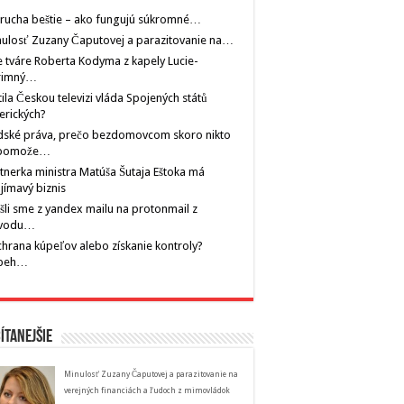
rucha beštie – ako fungujú súkromné…
ulosť Zuzany Čaputovej a parazitovanie na…
 tváre Roberta Kodyma z kapely Lucie-
rimný…
tila Českou televizi vláda Spojených států
erických?
dské práva, prečo bezdomovcom skoro nikto
pomože…
tnerka ministra Matúša Šutaja Eštoka má
jímavý biznis
šli sme z yandex mailu na protonmail z
vodu…
hrana kúpeľov alebo získanie kontroly?
íbeh…
ítanejšie
Minulosť Zuzany Čaputovej a parazitovanie na
verejných financiách a ľudoch z mimovládok