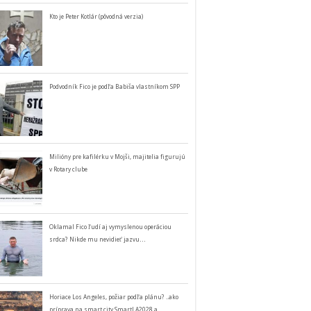
Kto je Peter Kotlár (pôvodná verzia)
Podvodník Fico je podľa Babiša vlastníkom SPP
Milióny pre kafilérku v Mojši, majitelia figurujú
v Rotary clube
Oklamal Fico ľudí aj vymyslenou operáciou
srdca? Nikde mu nevidieť jazvu…
Horiace Los Angeles, požiar podľa plánu? ..ako
príprava na smart city SmartLA2028 a