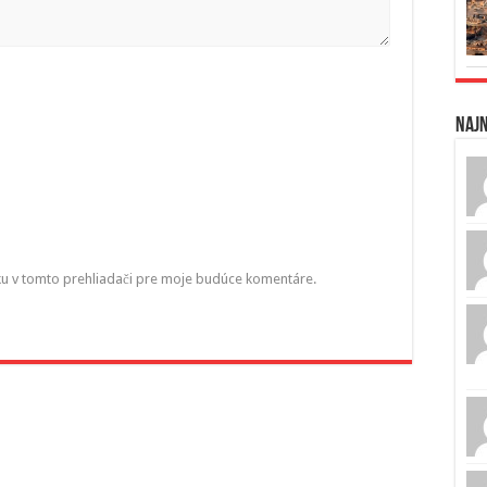
Naj
ku v tomto prehliadači pre moje budúce komentáre.