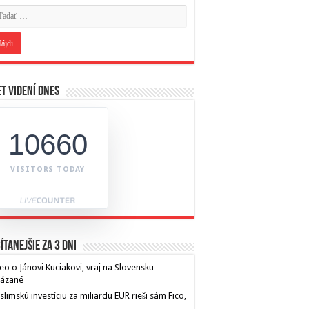
t videní dnes
10660
VISITORS TODAY
ítanejšie za 3 dni
eo o Jánovi Kuciakovi, vraj na Slovensku
kázané
limskú investíciu za miliardu EUR rieši sám Fico,