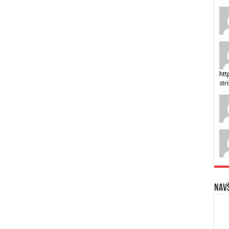
htt
str
Navš