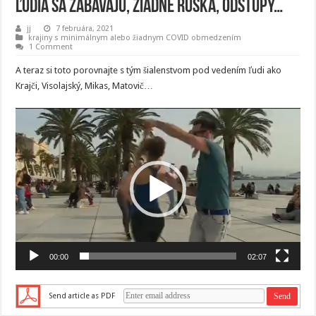
ľudia sa zabávajú, žiadne rúška, odstupy…
jj
7 februára, 2021
krajiny s minimálnym alebo žiadnym COVID obmedzením
1 Comment
A teraz si toto porovnajte s tým šialenstvom pod vedením ľudi ako
Krajči, Visolajský, Mikas, Matovič…
Video
prehrávač
00:00
02:07
Send article as PDF