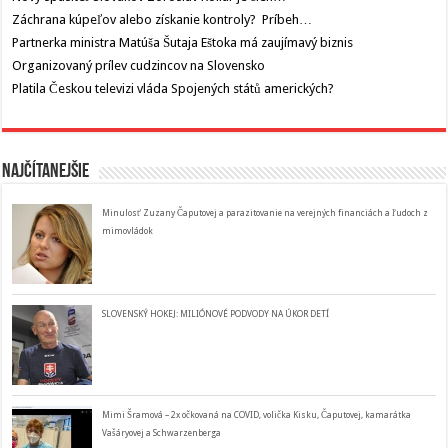
Záchrana kúpeľov alebo získanie kontroly? Príbeh…
Partnerka ministra Matúša Šutaja Eštoka má zaujímavý biznis
Organizovaný prílev cudzincov na Slovensko
Platila Českou televizi vláda Spojených států amerických?
Najčítanejšie
Minulosť Zuzany Čaputovej a parazitovanie na verejných financiách a ľudoch z
mimovládok
SLOVENSKÝ HOKEJ: MILIÓNOVÉ PODVODY NA ÚKOR DETÍ
Mimi Šramová – 2x očkovaná na COVID, volička Kisku, Čaputovej, kamarátka
Vašáryovej a Schwarzenberga