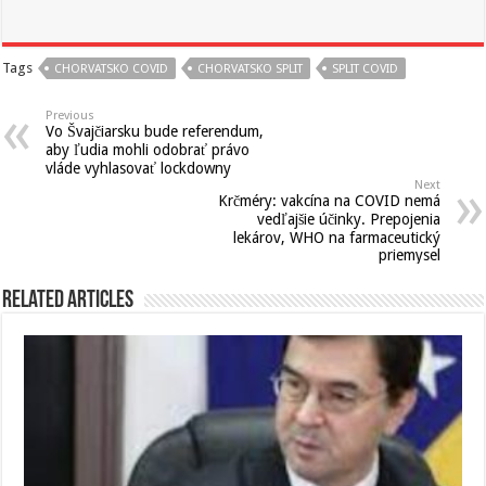
Tags
CHORVATSKO COVID
CHORVATSKO SPLIT
SPLIT COVID
Previous
Vo Švajčiarsku bude referendum,
aby ľudia mohli odobrať právo
vláde vyhlasovať lockdowny
Next
Krčméry: vakcína na COVID nemá
vedľajšie účinky. Prepojenia
lekárov, WHO na farmaceutický
priemysel
Related Articles