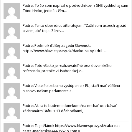
Padre: To čo som napísal o podvodníkovi z SNS vystihol aj sám
Tóno Hrnko, jediné s čím...
Padre: Tento ober idiot píše citujem: "Zažil som úspech aj pád
a viem, aké to je. Zárov...
Padre: Poďme k ďalšej tragédii Slovenska
https://www.hlavnespravy.sk/danko-sa-vyjadril-...
Padre: Toto všetko je realizovateľné bez slovenského
referenda, pretože v Lisabonskej z...
Padre: Viete čo treba na vystúpenie z EU, stačí mať väčšinu
hlasov v našom parlamente a...
Padre: Ak sa tu budeme donekonečna nechať od.rbávať
záchranármi štátu s 13 dôchodkami,...
Padre: Tu je článok https://www.hlavnespravy.sk/caka-nas-
cesta-madarska/4440582 o čom v...