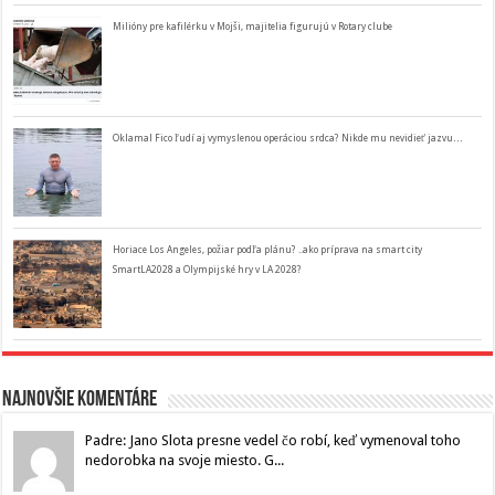
Milióny pre kafilérku v Mojši, majitelia figurujú v Rotary clube
Oklamal Fico ľudí aj vymyslenou operáciou srdca? Nikde mu nevidieť jazvu…
Horiace Los Angeles, požiar podľa plánu? ..ako príprava na smart city
SmartLA2028 a Olympijské hry v LA 2028?
Najnovšie komentáre
Padre: Jano Slota presne vedel čo robí, keď vymenoval toho
nedorobka na svoje miesto. G...