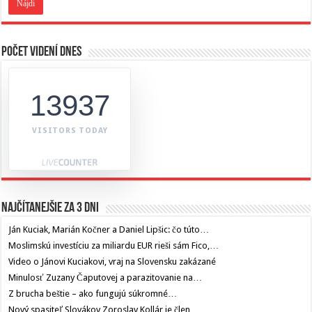
Počet videní dnes
13937
VISITORS TODAY
Najčítanejšie za 3 dni
Ján Kuciak, Marián Kočner a Daniel Lipšic: čo túto…
Moslimskú investíciu za miliardu EUR rieši sám Fico,…
Video o Jánovi Kuciakovi, vraj na Slovensku zakázané
Minulosť Zuzany Čaputovej a parazitovanie na…
Z brucha beštie – ako fungujú súkromné…
Nový spasiteľ Slovákov Zoroslav Kollár je člen…