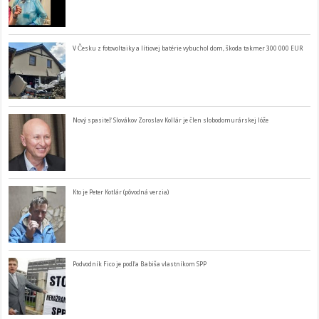
V Česku z fotovoltaiky a lítiovej batérie vybuchol dom, škoda takmer 300 000 EUR
Nový spasiteľ Slovákov Zoroslav Kollár je člen slobodomurárskej lóže
Kto je Peter Kotlár (pôvodná verzia)
Podvodník Fico je podľa Babiša vlastníkom SPP