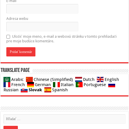
E-mail
Adresa webu
Uložiť moje meno, e-mail a webovú stránku v tomto prehliadači
pre moje budúce komentáre.
Translate page
Arabic
Chinese (Simplified)
Dutch
English
French
German
Italian
Portuguese
Slovak
Russian
Spanish