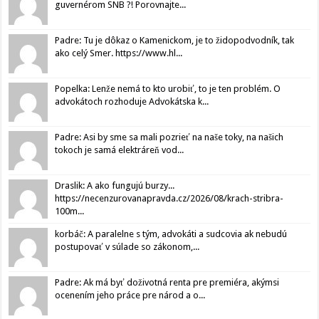
guvernérom SNB ?! Porovnajte...
Padre: Tu je dôkaz o Kamenickom, je to židopodvodník, tak
ako celý Smer. https://www.hl...
Popelka: Lenže nemá to kto urobiť, to je ten problém. O
advokátoch rozhoduje Advokátska k...
Padre: Asi by sme sa mali pozrieť na naše toky, na našich
tokoch je samá elektráreň vod...
Draslik: A ako fungujú burzy...
https://necenzurovanapravda.cz/2026/08/krach-stribra-
100m...
korbáč: A paralelne s tým, advokáti a sudcovia ak nebudú
postupovať v súlade so zákonom,...
Padre: Ak má byť doživotná renta pre premiéra, akýmsi
ocenením jeho práce pre národ a o...