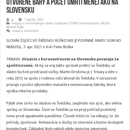
otvorené bary a počet úmrtí menej ako na
Slovensku
jj
7 apríla, 2021
krajiny s minimálnym alebo žiadnym COVID obmedzením
,
MUDr.
Michal Piják
Leave a comment
SLOVÁK ŽIJÚCI VO ŠVÉDSKU: RÚŠKO NIE JE POVINNÉ. NIKDY SOM HO
NENOSIL. 7. apr 2021 o 6:41 Peter Briška
TRNAVA.
Situáciu s koronavírusom na Slovensku považuje za
spolitizovanú.
Ak by sa vraj takto správali politici vo Švédsku, už
dávno by boli predčasné voľby. Martin Droběna je z Trnavy a ešte v
roku 2013 sa spolu s rodinou odsťahoval do Švédska. V súčasnosti
pracuje v pozícii výkonného manažéra nemenovanej fabriky, ktorá
vyrába mliečne produkty.
Pýtali sme sa ho na situáciu vo Švédsku, zaujímalo nás aj to, ako vníma
správy zo Slovenska. Život vo Švédsku je na prvý pohľad podobný
tomu pred vypuknutím pandémie. Človek môže ísť na nákupy, ísť do
prírody, športovať. Reštaurácie a služby sú otvorené a bežne dostupné
komukoľvek. Základné školy neboli nikdy skutočne zatvorené.