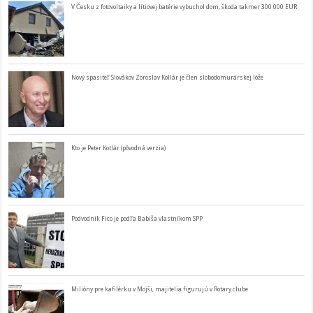
V Česku z fotovoltaiky a lítiovej batérie vybuchol dom, škoda takmer 300 000 EUR
Nový spasiteľ Slovákov Zoroslav Kollár je člen slobodomurárskej lóže
Kto je Peter Kotlár (pôvodná verzia)
Podvodník Fico je podľa Babiša vlastníkom SPP
Milióny pre kafilérku v Mojši, majitelia figurujú v Rotary clube