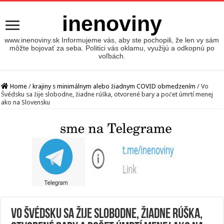
inenoviny
www.inenoviny.sk Informujeme vás, aby ste pochopili, že len vy sám
môžte bojovať za seba. Politici vás oklamu, využijú a odkopnú po
voľbách.
Home
/
krajiny s minimálnym alebo žiadnym COVID obmedzením
/
Vo
Švédsku sa žije slobodne, žiadne rúška, otvorené bary a počet úmrtí menej
ako na Slovensku
Vo Švédsku sa žije slobodne, žiadne rúška,