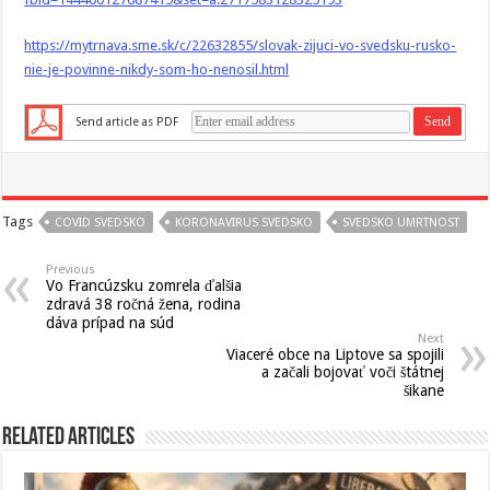
https://mytrnava.sme.sk/c/22632855/slovak-zijuci-vo-svedsku-rusko-
nie-je-povinne-nikdy-som-ho-nenosil.html
Send article as PDF
Tags
COVID SVEDSKO
KORONAVIRUS SVEDSKO
SVEDSKO UMRTNOST
Previous
Vo Francúzsku zomrela ďalšia
zdravá 38 ročná žena, rodina
dáva prípad na súd
Next
Viaceré obce na Liptove sa spojili
a začali bojovať voči štátnej
šikane
Related Articles