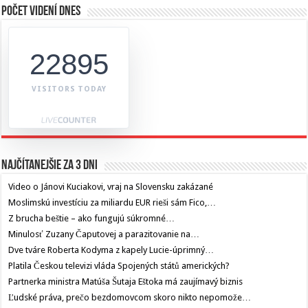
Počet videní dnes
22895
VISITORS TODAY
Najčítanejšie za 3 dni
Video o Jánovi Kuciakovi, vraj na Slovensku zakázané
Moslimskú investíciu za miliardu EUR rieši sám Fico,…
Z brucha beštie – ako fungujú súkromné…
Minulosť Zuzany Čaputovej a parazitovanie na…
Dve tváre Roberta Kodyma z kapely Lucie-úprimný…
Platila Českou televizi vláda Spojených států amerických?
Partnerka ministra Matúša Šutaja Eštoka má zaujímavý biznis
Ľudské práva, prečo bezdomovcom skoro nikto nepomože…