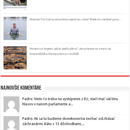
Oklamal Fico ľudí aj vymyslenou operáciou srdca? Nikde mu nevidieť jazvu…
Horiace Los Angeles, požiar podľa plánu? ..ako príprava na smart city
SmartLA2028 a Olympijské hry v LA 2028?
Najnovšie komentáre
Padre: Viete čo treba na vystúpenie z EU, stačí mať väčšinu
hlasov v našom parlamente a...
Padre: Ak sa tu budeme donekonečna nechať od.rbávať
záchranármi štátu s 13 dôchodkami,...