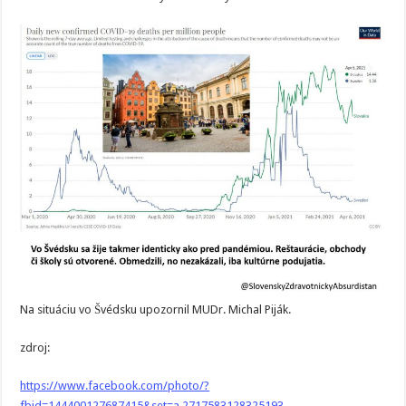
Na situáciu vo Švédsku upozornil MUDr. Michal Piják.
zdroj:
https://www.facebook.com/photo/?
fbid=144400127687415&set=a.2717583128325193