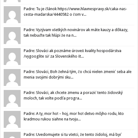
Padre: Tu je článok https://www.hlavnespravy.sk/caka-nas-
cesta-madarska/4440582 o čom v...
Padre: Vyzývam všetkých novinárov ak máte kauzy a dôkazy,
tak nebuďte tak hlúpi že na n...
Padre: Slováci ak poznáme úroveň kvality hospodárstva
/vygooglite si/ za Slovenského št...
Padre: Slováci, Boh žehná tým, čo chcú nielen zmeniť seba ale
menia svojimi dobrými sku...
Padre: Slováci, ak chcete zmenu a poraziť tento židovský
moloch, tak volte podľa progra...
Padre: A ty, mor ho! – hoj, mor ho! detvo môjho rodu, kto
kradmou rukou siahne na tvoju...
Padre: Uvedomujete si tu všetci, že tento židoloj, má byť