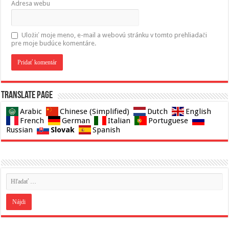
Adresa webu
Uložiť moje meno, e-mail a webovú stránku v tomto prehliadači
pre moje budúce komentáre.
Translate page
Arabic
Chinese (Simplified)
Dutch
English
French
German
Italian
Portuguese
Slovak
Russian
Spanish