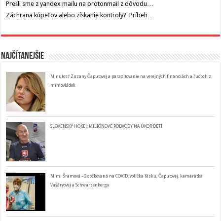
Prešli sme z yandex mailu na protonmail z dôvodu…
Záchrana kúpeľov alebo získanie kontroly? Príbeh…
Najčítanejšie
Minulosť Zuzany Čaputovej a parazitovanie na verejných financiách a ľudoch z
mimovládok
SLOVENSKÝ HOKEJ: MILIÓNOVÉ PODVODY NA ÚKOR DETÍ
Mimi Šramová – 2x očkovaná na COVID, volička Kisku, Čaputovej, kamarátka
Vašáryovej a Schwarzenberga