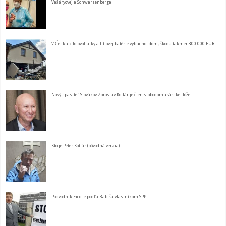
Vašáryovej a Schwarzenberga
V Česku z fotovoltaiky a lítiovej batérie vybuchol dom, škoda takmer 300 000 EUR
Nový spasiteľ Slovákov Zoroslav Kollár je člen slobodomurárskej lóže
Kto je Peter Kotlár (pôvodná verzia)
Podvodník Fico je podľa Babiša vlastníkom SPP