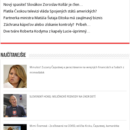
Nový spasiteľ Slovákov Zoroslav Kollár je člen…
Platila Českou televizi vláda Spojených států amerických?
Partnerka ministra Matúša Šutaja Eštoka má zaujímavý biznis
Záchrana kúpeľov alebo získanie kontroly? Príbeh…
Dve tváre Roberta Kodyma z kapely Lucie-úprimný…
Najčítanejšie
Minulosť Zuzany Čaputovej a parazitovanie na verejných financiách a ľudoch z
mimovládok
SLOVENSKÝ HOKEJ: MILIÓNOVÉ PODVODY NA ÚKOR DETÍ
Mimi Šramová – 2x očkovaná na COVID, volička Kisku, Čaputovej, kamarátka