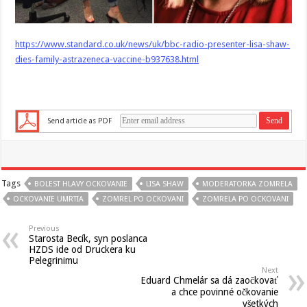
https://www.standard.co.uk/news/uk/bbc-radio-presenter-lisa-shaw-
dies-family-astrazeneca-vaccine-b937638.html
Send article as PDF
Tags
BOLEST HLAVY OCKOVANIE
LISA SHAW
MODERATORKA ZOMRELA
OCKOVANIE UMRTIA
ZOMREL PO OCKOVANI
ZOMRELA PO OCKOVANI
Previous
Starosta Becík, syn poslanca
HZDS ide od Druckera ku
Pelegrinimu
Next
Eduard Chmelár sa dá zaočkovať
a chce povinné očkovanie
všetkých