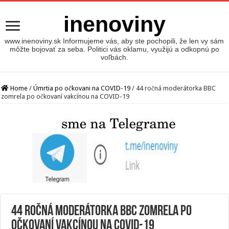
inenoviny
www.inenoviny.sk Informujeme vás, aby ste pochopili, že len vy sám
môžte bojovať za seba. Politici vás oklamu, využijú a odkopnú po
voľbách.
Home
/
Úmrtia po očkovani na COVID-19
/
44 ročná moderátorka BBC
zomrela po očkovaní vakcínou na COVID-19
44 ročná moderátorka BBC zomrela po
očkovaní vakcínou na COVID-19