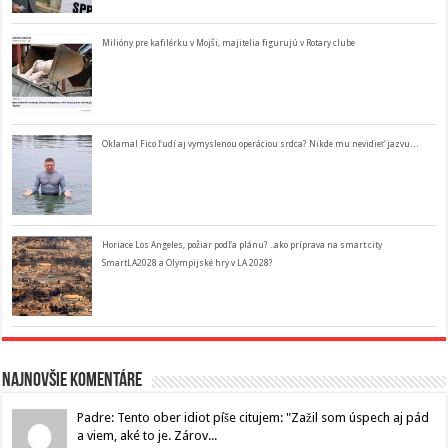
Milióny pre kafilérku v Mojši, majitelia figurujú v Rotary clube
Oklamal Fico ľudí aj vymyslenou operáciou srdca? Nikde mu nevidieť jazvu…
Horiace Los Angeles, požiar podľa plánu? ..ako príprava na smart city
SmartLA2028 a Olympijské hry v LA 2028?
Najnovšie komentáre
Padre: Tento ober idiot píše citujem: "Zažil som úspech aj pád
a viem, aké to je. Zárov...