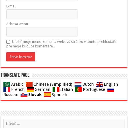
E-mail
Adresa webu
Uložiť moje meno, e-mail a webovú stránku v tomto prehliadači
pre moje budúce komentáre.
Translate page
Arabic
Chinese (Simplified)
Dutch
English
French
German
Italian
Portuguese
Slovak
Russian
Spanish