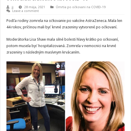
jj
28 mája, 2021
Úmrtia po očkovani na COVID-19
Leave a comment
Podľa rodiny zomrela na očkovanie po vakcíne AstraZeneca. Mala len
44 rokov, príčinou mali byť krvné zrazeniny vytvorené po očkovaní.
Moderátorka Lisa Shaw mala silné bolesti hlavy krátko po očkovaní,
potom musela byť hospitalizovaná. Zomrela v nemocnici na krvné
zrazeniny s následným masívnym krvácaním.