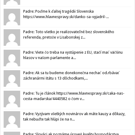
Padre: Poďme k ďalšej tragédii Slovenska
https://www.hlavnespravy.sk/danko-sa-vyjadril-...
Padre: Toto všetko je realizovateľné bez slovenského
referenda, pretože v Lisabonskej z...
Padre: Viete čo treba na vystúpenie z EU, stačí mať väčšinu
hlasov v našom parlamente a...
Padre: Ak sa tu budeme donekonečna nechať od.rbávať
záchranármi štátu s 13 dôchodkami,...
Padre: Tu je článok https://www.hlavnespravy.sk/caka-nas-
cesta-madarska/4440582 o čom v...
Padre: Vyzývam všetkých novinárov ak máte kauzy a dôkazy,
tak nebuďte tak hlúpi že na n...
Padre: Slováci ak poznáme úroveň kvality hospodárstva