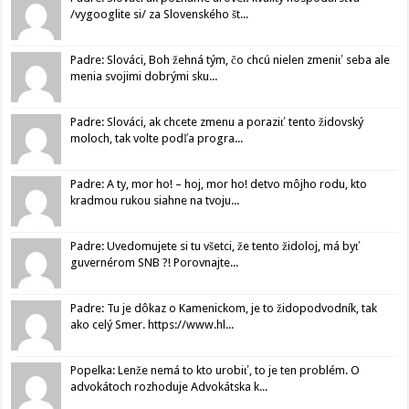
/vygooglite si/ za Slovenského št...
Padre: Slováci, Boh žehná tým, čo chcú nielen zmeniť seba ale
menia svojimi dobrými sku...
Padre: Slováci, ak chcete zmenu a poraziť tento židovský
moloch, tak volte podľa progra...
Padre: A ty, mor ho! – hoj, mor ho! detvo môjho rodu, kto
kradmou rukou siahne na tvoju...
Padre: Uvedomujete si tu všetci, že tento židoloj, má byť
guvernérom SNB ?! Porovnajte...
Padre: Tu je dôkaz o Kamenickom, je to židopodvodník, tak
ako celý Smer. https://www.hl...
Popelka: Lenže nemá to kto urobiť, to je ten problém. O
advokátoch rozhoduje Advokátska k...