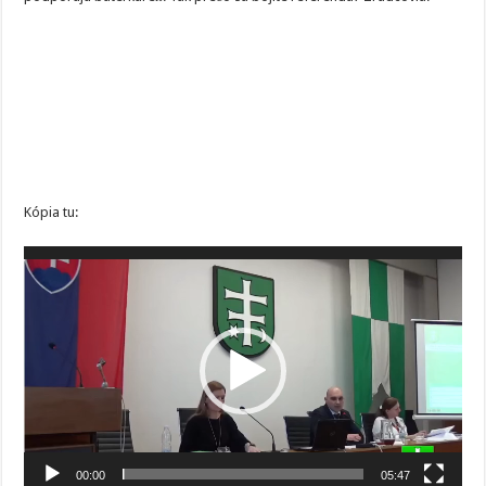
Kópia tu:
Video
prehrávač
00:00
05:47