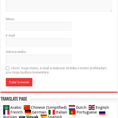
Meno
E-mail
Adresa webu
Uložiť moje meno, e-mail a webovú stránku v tomto prehliadači
pre moje budúce komentáre.
Translate page
Arabic
Chinese (Simplified)
Dutch
English
French
German
Italian
Portuguese
Slovak
Russian
Spanish