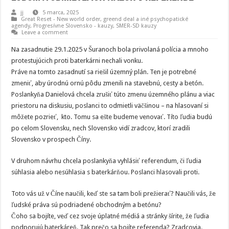
jj
5 marca, 2025
Great Reset - New world order
,
greend deal a iné psychopatické
agendy
,
Progresívne Slovensko - kauzy
,
SMER-SD kauzy
Leave a comment
Na zasadnutie 29.1.2025 v Šuranoch bola privolaná polícia a mnoho
protestujúcich proti baterkárni nechali vonku.
Práve na tomto zasadnutí sa riešil územný plán. Ten je potrebné
zmeniť, aby úrodnú ornú pôdu zmenili na stavebnú, cesty a betón.
Poslankyňa Danielová chcela zrušiť túto zmenu územného plánu a viac
priestoru na diskusiu, poslanci to odmietli väčšinou – na hlasovaní si
môžete pozrieť, kto. Tomu sa ešte budeme venovať. Títo ľudia budú
po celom Slovensku, nech Slovensko vidí zradcov, ktorí zradili
Slovensko v prospech Číny.
V druhom návrhu chcela poslankyňa vyhlásiť referendum, či ľudia
súhlasia alebo nesúhlasia s baterkárňou. Poslanci hlasovali proti.
Toto vás už v Číne naučili, keď ste sa tam boli prežierať? Naučili vás, že
ľudské práva sú podriadené obchodným a betónu?
Čoho sa bojíte, veď cez svoje úplatné médiá a stránky šírite, že ľudia
podporujú baterkáreň. Tak prečo sa bojíte referenda? Zradcovia.