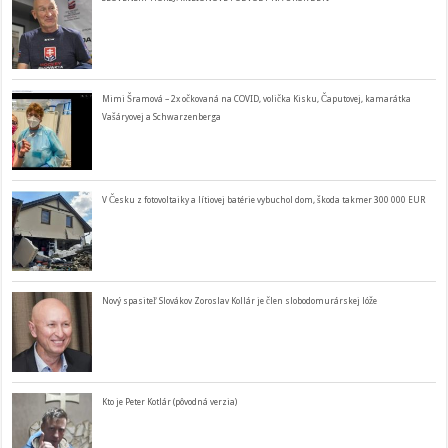
Mimi Šramová – 2x očkovaná na COVID, volička Kisku, Čaputovej, kamarátka
Vašáryovej a Schwarzenberga
V Česku z fotovoltaiky a lítiovej batérie vybuchol dom, škoda takmer 300 000 EUR
Nový spasiteľ Slovákov Zoroslav Kollár je člen slobodomurárskej lóže
Kto je Peter Kotlár (pôvodná verzia)