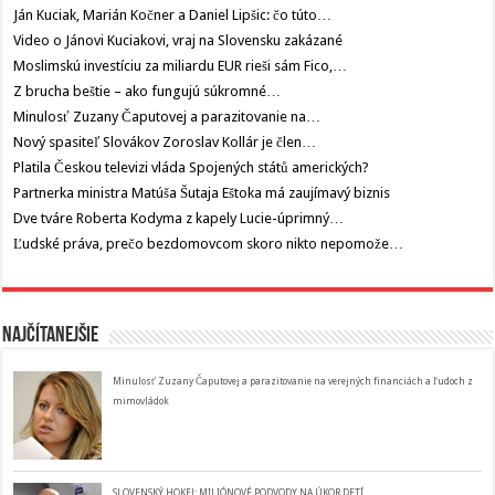
Ján Kuciak, Marián Kočner a Daniel Lipšic: čo túto…
Video o Jánovi Kuciakovi, vraj na Slovensku zakázané
Moslimskú investíciu za miliardu EUR rieši sám Fico,…
Z brucha beštie – ako fungujú súkromné…
Minulosť Zuzany Čaputovej a parazitovanie na…
Nový spasiteľ Slovákov Zoroslav Kollár je člen…
Platila Českou televizi vláda Spojených států amerických?
Partnerka ministra Matúša Šutaja Eštoka má zaujímavý biznis
Dve tváre Roberta Kodyma z kapely Lucie-úprimný…
Ľudské práva, prečo bezdomovcom skoro nikto nepomože…
Najčítanejšie
Minulosť Zuzany Čaputovej a parazitovanie na verejných financiách a ľudoch z
mimovládok
SLOVENSKÝ HOKEJ: MILIÓNOVÉ PODVODY NA ÚKOR DETÍ