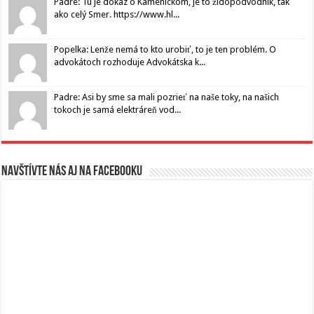
Padre: Tu je dôkaz o Kamenickom, je to židopodvodník, tak
ako celý Smer. https://www.hl...
Popelka: Lenže nemá to kto urobiť, to je ten problém. O
advokátoch rozhoduje Advokátska k...
Padre: Asi by sme sa mali pozrieť na naše toky, na našich
tokoch je samá elektráreň vod...
Navštívte nás aj na Facebooku