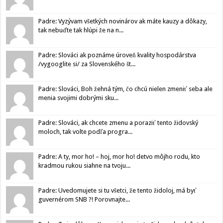
Padre: Vyzývam všetkých novinárov ak máte kauzy a dôkazy,
tak nebuďte tak hlúpi že na n...
Padre: Slováci ak poznáme úroveň kvality hospodárstva
/vygooglite si/ za Slovenského št...
Padre: Slováci, Boh žehná tým, čo chcú nielen zmeniť seba ale
menia svojimi dobrými sku...
Padre: Slováci, ak chcete zmenu a poraziť tento židovský
moloch, tak volte podľa progra...
Padre: A ty, mor ho! – hoj, mor ho! detvo môjho rodu, kto
kradmou rukou siahne na tvoju...
Padre: Uvedomujete si tu všetci, že tento židoloj, má byť
guvernérom SNB ?! Porovnajte...