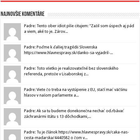
Najnovšie komentáre
Padre: Tento ober idiot píše citujem: "Zažil som úspech aj pád
a viem, aké to je. Zárov...
Padre: Poďme k ďalšej tragédii Slovenska
https://www.hlavnespravy.sk/danko-sa-vyjadril-...
Padre: Toto všetko je realizovateľné bez slovenského
referenda, pretože v Lisabonskej z...
Padre: Viete čo treba na vystúpenie z EU, stačí mať väčšinu
hlasov v našom parlamente a...
Padre: Ak sa tu budeme donekonečna nechať od.rbávať
záchranármi štátu s 13 dôchodkami,...
Padre: Tu je článok https://www.hlavnespravy.sk/caka-nas-
cesta-madarska/4440582 o čom v...