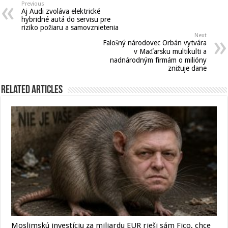
Previous
Aj Audi zvoláva elektrické
hybridné autá do servisu pre
riziko požiaru a samovznietenia
Next
Falošný národovec Orbán vytvára
v Maďarsku multikulti a
nadnárodným firmám o milióny
znižuje dane
Related Articles
Moslimskú investíciu za miliardu EUR rieši sám Fico, chce