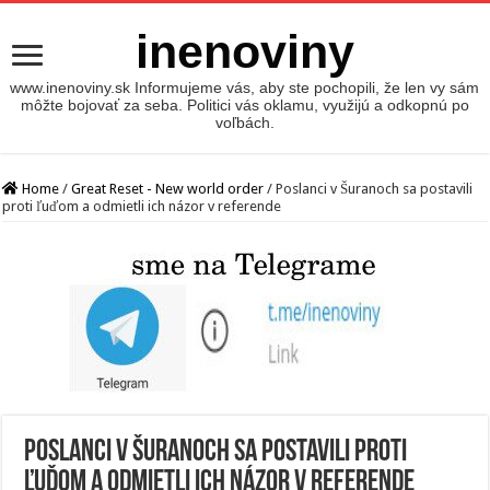
inenoviny
www.inenoviny.sk Informujeme vás, aby ste pochopili, že len vy sám
môžte bojovať za seba. Politici vás oklamu, využijú a odkopnú po
voľbách.
Home
/
Great Reset - New world order
/
Poslanci v Šuranoch sa postavili
proti ľuďom a odmietli ich názor v referende
Poslanci v Šuranoch sa postavili proti
ľuďom a odmietli ich názor v referende