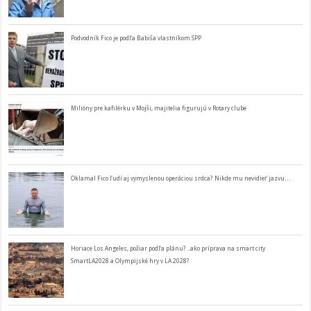
Podvodník Fico je podľa Babiša vlastníkom SPP
Milióny pre kafilérku v Mojši, majitelia figurujú v Rotary clube
Oklamal Fico ľudí aj vymyslenou operáciou srdca? Nikde mu nevidieť jazvu…
Horiace Los Angeles, požiar podľa plánu? ..ako príprava na smart city
SmartLA2028 a Olympijské hry v LA 2028?