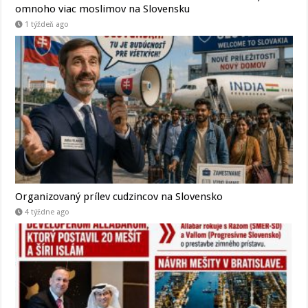
omnoho viac moslimov na Slovensku
1 týždeň ago
Organizovaný prílev cudzincov na Slovensko
4 týždne ago