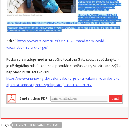
Zdroj:
https://www.rt.com/russia/591676-mandatory-covid-
vaccination-rule-change/
Rusko sa zaraďuje medzi najväčšie totalitné štáty sveta. Zavádený tam
je už digitálny rubeľ, kontrola populácie počas vojny sa výrazne zvýšila,
nepohodlní sú úväzňovaní.
https://www.inenoviny.sk/ruska-vakcina-je-dna-vakcina-rovnako-ako-
aj-astra-zeneca-preto-spolupracuju-od-roku-2020/
Send article as PDF
Tags
POVINNE OCKOVANIE V RUSKU