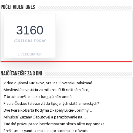
Počet videní dnes
3160
VISITORS TODAY
Najčítanejšie za 3 dni
Video o Jánovi Kuciakovi, vraj na Slovensku zakázané
Moslimskú investíciu za miliardu EUR rieši sám Fico,…
Z brucha beštie – ako fungujú súkromné…
Platila Českou televizi vláda Spojených států amerických?
Dve tváre Roberta Kodyma z kapely Lucie-úprimný…
Minulosť Zuzany Čaputovej a parazitovanie na…
Ľudské práva, prečo bezdomovcom skoro nikto nepomože…
Prešli sme z yandex mailu na protonmail z dôvodu…