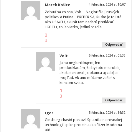
Marek Košice
4 februára, 2024 at 10:07
Zobuď sa zo sna, Volt… Neglorifikuj ruských
politikov a Putina…PREBER SA, Rusko je to isté
ako USA/EU, akurát tam nechcú pretláčať
LGBTI+, to je všetko, jediný rozdiel.
Odpovedať
Volt
6 februára, 2024 at 05:33
Ja ho neglorifikujem, len
predpokladám, že by toto neurobili,
akože testovali , dokonca aj zabíjali
svoj ľud. Ak áno môžeme začať s
koncom sveta.
Odpovedať
Igor
5 februára, 2024 at 16:32
Ginsburg chasid postavil Sputnika na rovnakej
technologii spike proteinu ako Fiizer Moderna
atd.