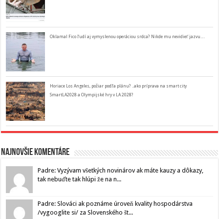
Oklamal Fico ľudí aj vymyslenou operáciou srdca? Nikde mu nevidieť jazvu…
Horiace Los Angeles, požiar podľa plánu? ..ako príprava na smart city
SmartLA2028 a Olympijské hry v LA 2028?
Najnovšie komentáre
Padre: Vyzývam všetkých novinárov ak máte kauzy a dôkazy,
tak nebuďte tak hlúpi že na n...
Padre: Slováci ak poznáme úroveň kvality hospodárstva
/vygooglite si/ za Slovenského št...