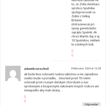
Netreba zabudat na
to, ze Zidia vlastniaci
vyrobcu Sputnika
spolupracovali so
Zidmi z Velkej
Britanie
(Astrazeneca) pri
vyvoji genetickeho
sajrajtu Sputnik. Ak
chces Martin daj si aj
10 Sputnikov, neklam
tu ostatnych ludi.
adamkratochvil
8 februára, 2024 at 12:38
ak budu Rusi ockovaní ruskou vakcinou a nie zapadnou
vsetko bude v poriadku…mna ked pred 70 rokmi
ockovali proti roznym detskym chorobam u nas
vyrobenymi a bezpecnymi vakcinami mojich rodicov ani
nenapadlo aby mali obavy…
Odpovedať