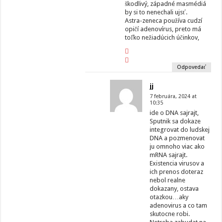
škodlivý, západné masmédiá
by si to nenechali ujsť.
Astra-zeneca používa cudzí
opičí adenovírus, preto má
toľko nežiadúcich účinkov,
Odpovedať
jj
7 februára, 2024 at
10:35
ide o DNA sajrajt,
Sputnik sa dokaze
integrovat do ludskej
DNA a pozmenovat
ju omnoho viac ako
mRNA sajrajt.
Existencia virusov a
ich prenos doteraz
nebol realne
dokazany, ostava
otazkou…aky
adenovirus a co tam
skutocne robi.