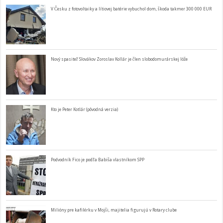
V Česku z fotovoltaiky a lítiovej batérie vybuchol dom, škoda takmer 300 000 EUR
Nový spasiteľ Slovákov Zoroslav Kollár je člen slobodomurárskej lóže
Kto je Peter Kotlár (pôvodná verzia)
Podvodník Fico je podľa Babiša vlastníkom SPP
Milióny pre kafilérku v Mojši, majitelia figurujú v Rotary clube