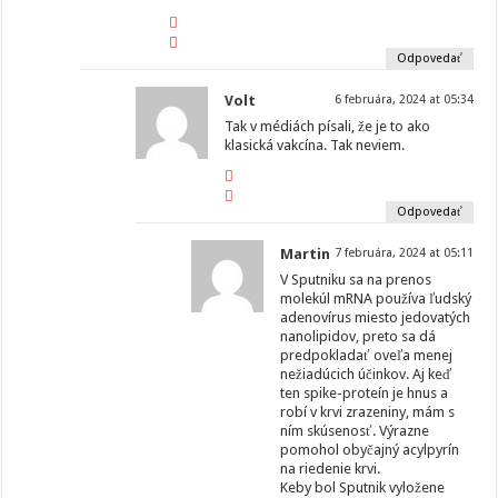
Odpovedať
Volt
6 februára, 2024 at 05:34
Tak v médiách písali, že je to ako
klasická vakcína. Tak neviem.
Odpovedať
Martin
7 februára, 2024 at 05:11
V Sputniku sa na prenos
molekúl mRNA používa ľudský
adenovírus miesto jedovatých
nanolipidov, preto sa dá
predpokladať oveľa menej
nežiadúcich účinkov. Aj keď
ten spike-proteín je hnus a
robí v krvi zrazeniny, mám s
ním skúsenosť. Výrazne
pomohol obyčajný acylpyrín
na riedenie krvi.
Keby bol Sputnik vyložene