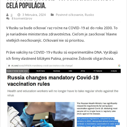
celá populácia.
jj
3 februára, 2024
Povinné očkovanie
,
Rusko
8 komentárov
V Rusku sa bude očkovať raz ročne na COVID-19 až do roku 2030. To
je nariadneie ministerstva zdravotníctva. Cieľom je zaočkovať hlavne
všetkých neočkovanýc. Očkovaní nie sú prioritou.
Práve vakcíny na COVID-19 v Rusku sú experimentálne DNA. Vyrábajú
ich firmy vlastnené blízkymi Putina, prevažne Židovski oligarchovia.