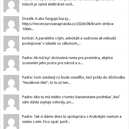
tokoch je samá elektráreň vod...
Draslik: A ako fungujú burzy...
https://necenzurovanapravda.cz/2026/08/krach-stribra-
100m...
korbáč: A paralelne s tým, advokáti a sudcovia ak nebudú
postupovať v súlade so zákonom,...
Padre: Ak má byť doživotná renta pre premiéra, akýmsi
ocenením jeho práce pre národ a o...
Padre: Som zvedavý čo bude onedlho, keď prídu do dôchodku
"Husákove deti", to tu už ten...
Padre: Ako tu má niekto v tomto bananistane podnikať, keď
vám vláda zvyšuje odvody, pri...
Padre: Tak si dáme dnes tú spoluprácu s Arabským svetom a
nielen s ním. Fico opäť perlí...