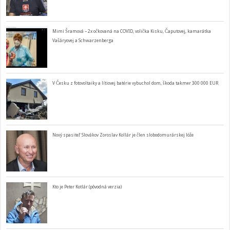
Mimi Šramová – 2x očkovaná na COVID, volička Kisku, Čaputovej, kamarátka
Vašáryovej a Schwarzenberga
V Česku z fotovoltaiky a lítiovej batérie vybuchol dom, škoda takmer 300 000 EUR
Nový spasiteľ Slovákov Zoroslav Kollár je člen slobodomurárskej lóže
Kto je Peter Kotlár (pôvodná verzia)