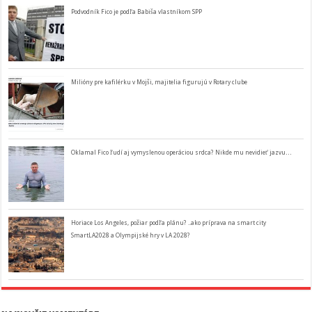
Podvodník Fico je podľa Babiša vlastníkom SPP
Milióny pre kafilérku v Mojši, majitelia figurujú v Rotary clube
Oklamal Fico ľudí aj vymyslenou operáciou srdca? Nikde mu nevidieť jazvu…
Horiace Los Angeles, požiar podľa plánu? ..ako príprava na smart city
SmartLA2028 a Olympijské hry v LA 2028?