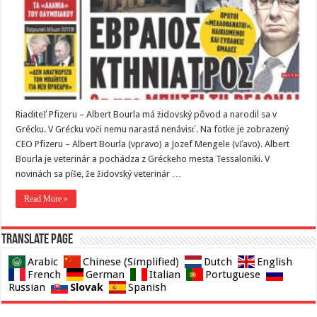
Riaditeľ Pfizeru – Albert Bourla má židovský pôvod a narodil sa v
Grécku. V Grécku voči nemu narastá nenávisť. Na fotke je zobrazený
CEO Pfizeru – Albert Bourla (vpravo) a Jozef Mengele (vľavo). Albert
Bourla je veterinár a pochádza z Gréckeho mesta Tessaloniki. V
novinách sa píše, že židovský veterinár …
Read More »
Translate page
Arabic
Chinese (Simplified)
Dutch
English
French
German
Italian
Portuguese
Slovak
Russian
Spanish