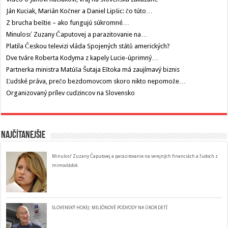
Ján Kuciak, Marián Kočner a Daniel Lipšic: čo túto…
Z brucha beštie – ako fungujú súkromné…
Minulosť Zuzany Čaputovej a parazitovanie na…
Platila Českou televizi vláda Spojených států amerických?
Dve tváre Roberta Kodyma z kapely Lucie-úprimný…
Partnerka ministra Matúša Šutaja Eštoka má zaujímavý biznis
Ľudské práva, prečo bezdomovcom skoro nikto nepomože…
Organizovaný prílev cudzincov na Slovensko
Najčítanejšie
Minulosť Zuzany Čaputovej a parazitovanie na verejných financiách a ľudoch z
mimovládok
SLOVENSKÝ HOKEJ: MILIÓNOVÉ PODVODY NA ÚKOR DETÍ