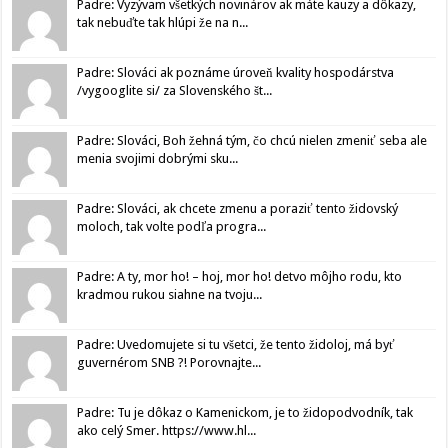
Padre: Vyzývam všetkých novinárov ak máte kauzy a dôkazy,
tak nebuďte tak hlúpi že na n...
Padre: Slováci ak poznáme úroveň kvality hospodárstva
/vygooglite si/ za Slovenského št...
Padre: Slováci, Boh žehná tým, čo chcú nielen zmeniť seba ale
menia svojimi dobrými sku...
Padre: Slováci, ak chcete zmenu a poraziť tento židovský
moloch, tak volte podľa progra...
Padre: A ty, mor ho! – hoj, mor ho! detvo môjho rodu, kto
kradmou rukou siahne na tvoju...
Padre: Uvedomujete si tu všetci, že tento židoloj, má byť
guvernérom SNB ?! Porovnajte...
Padre: Tu je dôkaz o Kamenickom, je to židopodvodník, tak
ako celý Smer. https://www.hl...