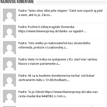
Najnovšie komentáre
Padre: Tento ober idiot píše citujem: "Zažil som úspech aj pád
a viem, aké to je. Zárov...
Padre: Poďme k ďalšej tragédii Slovenska
https://www.hlavnespravy.sk/danko-sa-vyjadril-...
Padre: Toto všetko je realizovateľné bez slovenského
referenda, pretože v Lisabonskej z...
Padre: Viete čo treba na vystúpenie z EU, stačí mať väčšinu
hlasov v našom parlamente a...
Padre: Ak sa tu budeme donekonečna nechať od.rbávať
záchranármi štátu s 13 dôchodkami,...
Padre: Tu je článok https://www.hlavnespravy.sk/caka-nas-
cesta-madarska/4440582 o čom v...