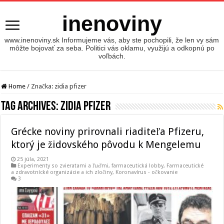
inenoviny
www.inenoviny.sk Informujeme vás, aby ste pochopili, že len vy sám
môžte bojovať za seba. Politici vás oklamu, využijú a odkopnú po
voľbách.
Home
/
Značka:
zidia pfizer
Tag Archives:
zidia pfizer
Grécke noviny prirovnali riaditeľa Pfizeru,
ktorý je židovského pôvodu k Mengelemu
25 júla, 2021
Experimenty so zvieratami a ľuďmi
,
farmaceutická lobby
,
Farmaceutické
a zdravotnícké organizácie a ich zločiny
,
Koronavírus - očkovanie
3