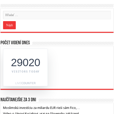
Počet videní dnes
29020
VISITORS TODAY
Najčítanejšie za 3 dni
Moslimskú investíciu za miliardu EUR rieši sám Fico,…
Video o Jánovi Kuciakovi, vraj na Slovensku zakázané