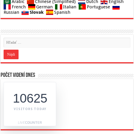
Arabic
Chinese (Simplified)
Dutch
English
French
German
Italian
Portuguese
Slovak
Russian
Spanish
Počet videní dnes
10625
VISITORS TODAY