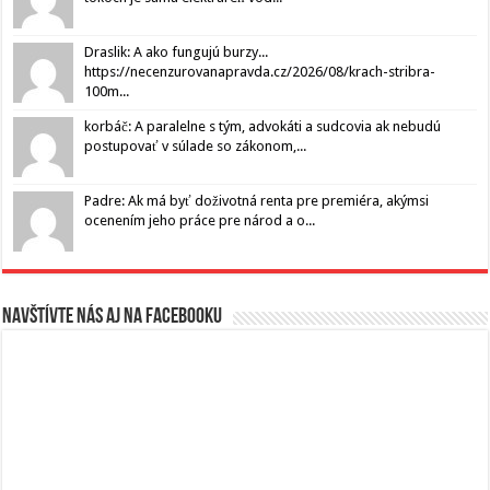
Draslik: A ako fungujú burzy...
https://necenzurovanapravda.cz/2026/08/krach-stribra-
100m...
korbáč: A paralelne s tým, advokáti a sudcovia ak nebudú
postupovať v súlade so zákonom,...
Padre: Ak má byť doživotná renta pre premiéra, akýmsi
ocenením jeho práce pre národ a o...
Navštívte nás aj na Facebooku