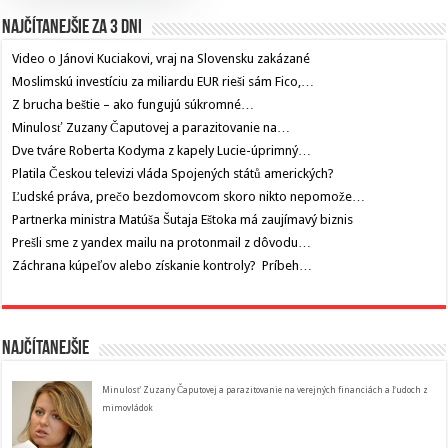
Najčítanejšie za 3 dni
Video o Jánovi Kuciakovi, vraj na Slovensku zakázané
Moslimskú investíciu za miliardu EUR rieši sám Fico,…
Z brucha beštie – ako fungujú súkromné…
Minulosť Zuzany Čaputovej a parazitovanie na…
Dve tváre Roberta Kodyma z kapely Lucie-úprimný…
Platila Českou televizi vláda Spojených států amerických?
Ľudské práva, prečo bezdomovcom skoro nikto nepomože…
Partnerka ministra Matúša Šutaja Eštoka má zaujímavý biznis
Prešli sme z yandex mailu na protonmail z dôvodu…
Záchrana kúpeľov alebo získanie kontroly? Príbeh…
Najčítanejšie
Minulosť Zuzany Čaputovej a parazitovanie na verejných financiách a ľudoch z
mimovládok