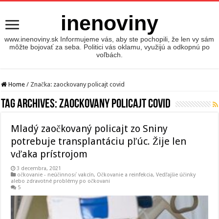
inenoviny
www.inenoviny.sk Informujeme vás, aby ste pochopili, že len vy sám
môžte bojovať za seba. Politici vás oklamu, využijú a odkopnú po
voľbách.
Home
/
Značka:
zaockovany policajt covid
Tag Archives:
zaockovany policajt covid
Mladý zaočkovaný policajt zo Sniny
potrebuje transplantáciu pľúc. Žije len
vďaka prístrojom
3 decembra, 2021
očkovanie - neúčinnosť vakcín
,
Očkovanie a reinfekcia
,
Vedľajšie účinky
alebo zdravotné problémy po očkovani
5