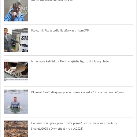
Podvodník Fico je podľa Babiša vlastníkom SPP
Milióny pre kafilérku v Mojši, majitelia figurujú v Rotary clube
Oklamal Fico ľudí aj vymyslenou operáciou srdca? Nikde mu nevidieť jazvu…
Horiace Los Angeles, požiar podľa plánu? ..ako príprava na smart city
SmartLA2028 a Olympijské hry v LA 2028?