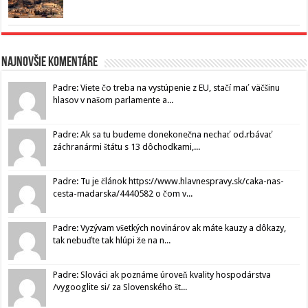
Najnovšie komentáre
Padre: Viete čo treba na vystúpenie z EU, stačí mať väčšinu
hlasov v našom parlamente a...
Padre: Ak sa tu budeme donekonečna nechať od.rbávať
záchranármi štátu s 13 dôchodkami,...
Padre: Tu je článok https://www.hlavnespravy.sk/caka-nas-
cesta-madarska/4440582 o čom v...
Padre: Vyzývam všetkých novinárov ak máte kauzy a dôkazy,
tak nebuďte tak hlúpi že na n...
Padre: Slováci ak poznáme úroveň kvality hospodárstva
/vygooglite si/ za Slovenského št...