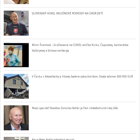
SLOVENSKÝ HOKEJ: MILIÓNOVÉ PODVODY NA ÚKOR DETÍ
Mimi Šramová – 2x očkovaná na COVID, volička Kisku, Čaputovej, kamarátka
Vašáryovej a Schwarzenberga
V Česku z fotovoltaiky a lítiovej batérie vybuchol dom, škoda takmer 300 000 EUR
Nový spasiteľ Slovákov Zoroslav Kollár je člen slobodomurárskej lóže
Kto je Peter Kotlár (pôvodná verzia)