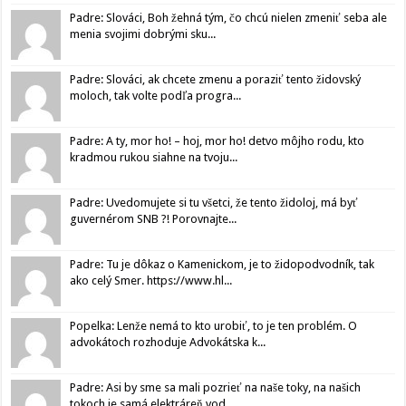
Padre: Slováci, Boh žehná tým, čo chcú nielen zmeniť seba ale
menia svojimi dobrými sku...
Padre: Slováci, ak chcete zmenu a poraziť tento židovský
moloch, tak volte podľa progra...
Padre: A ty, mor ho! – hoj, mor ho! detvo môjho rodu, kto
kradmou rukou siahne na tvoju...
Padre: Uvedomujete si tu všetci, že tento židoloj, má byť
guvernérom SNB ?! Porovnajte...
Padre: Tu je dôkaz o Kamenickom, je to židopodvodník, tak
ako celý Smer. https://www.hl...
Popelka: Lenže nemá to kto urobiť, to je ten problém. O
advokátoch rozhoduje Advokátska k...
Padre: Asi by sme sa mali pozrieť na naše toky, na našich
tokoch je samá elektráreň vod...