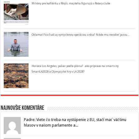
Milióny pre kafilérku v Mojši, majitelia figurujú v Rotary clube
Oklamal Fico ľudí aj vymyslenou operáciou srdca? Nikde mu nevidieť jazvu…
Horiace Los Angeles, požiar podľa plánu? ..ako príprava na smart city
SmartLA2028 a Olympijské hry v LA 2028?
Najnovšie komentáre
Padre: Viete čo treba na vystúpenie z EU, stačí mať väčšinu
hlasov v našom parlamente a...