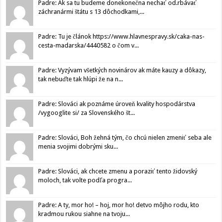
Padre: Ak sa tu budeme donekonečna nechať od.rbávať
záchranármi štátu s 13 dôchodkami,...
Padre: Tu je článok https://www.hlavnespravy.sk/caka-nas-
cesta-madarska/4440582 o čom v...
Padre: Vyzývam všetkých novinárov ak máte kauzy a dôkazy,
tak nebuďte tak hlúpi že na n...
Padre: Slováci ak poznáme úroveň kvality hospodárstva
/vygooglite si/ za Slovenského št...
Padre: Slováci, Boh žehná tým, čo chcú nielen zmeniť seba ale
menia svojimi dobrými sku...
Padre: Slováci, ak chcete zmenu a poraziť tento židovský
moloch, tak volte podľa progra...
Padre: A ty, mor ho! – hoj, mor ho! detvo môjho rodu, kto
kradmou rukou siahne na tvoju...