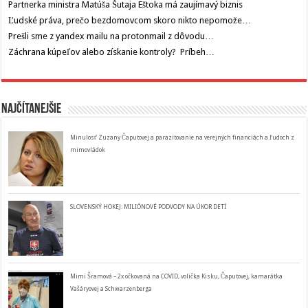
Partnerka ministra Matúša Šutaja Eštoka má zaujímavý biznis
Ľudské práva, prečo bezdomovcom skoro nikto nepomože…
Prešli sme z yandex mailu na protonmail z dôvodu…
Záchrana kúpeľov alebo získanie kontroly? Príbeh…
Najčítanejšie
Minulosť Zuzany Čaputovej a parazitovanie na verejných financiách a ľudoch z
mimovládok
SLOVENSKÝ HOKEJ: MILIÓNOVÉ PODVODY NA ÚKOR DETÍ
Mimi Šramová – 2x očkovaná na COVID, volička Kisku, Čaputovej, kamarátka
Vašáryovej a Schwarzenberga