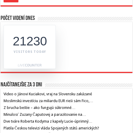
Počet videní dnes
21230
VISITORS TODAY
Najčítanejšie za 3 dni
Video o Jánovi Kuciakovi, vraj na Slovensku zakázané
Moslimskú investíciu za miliardu EUR rieši sám Fico,…
Z brucha beštie – ako fungujú súkromné…
Minulosť Zuzany Čaputovej a parazitovanie na…
Dve tváre Roberta Kodyma z kapely Lucie-úprimný…
Platila Českou televizi vláda Spojených států amerických?