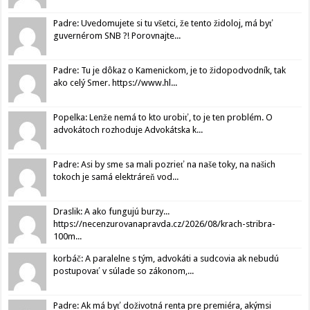
Padre: Uvedomujete si tu všetci, že tento židoloj, má byť
guvernérom SNB ?! Porovnajte...
Padre: Tu je dôkaz o Kamenickom, je to židopodvodník, tak
ako celý Smer. https://www.hl...
Popelka: Lenže nemá to kto urobiť, to je ten problém. O
advokátoch rozhoduje Advokátska k...
Padre: Asi by sme sa mali pozrieť na naše toky, na našich
tokoch je samá elektráreň vod...
Draslik: A ako fungujú burzy...
https://necenzurovanapravda.cz/2026/08/krach-stribra-
100m...
korbáč: A paralelne s tým, advokáti a sudcovia ak nebudú
postupovať v súlade so zákonom,...
Padre: Ak má byť doživotná renta pre premiéra, akýmsi