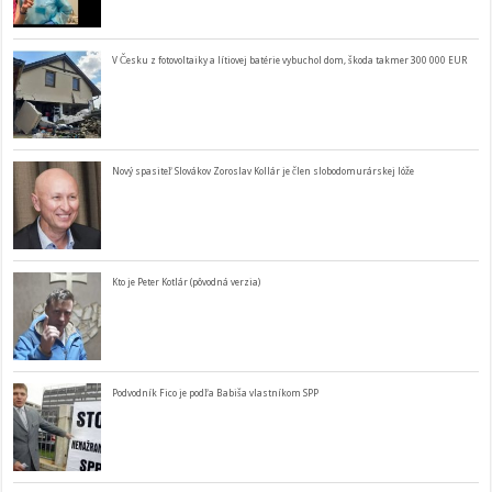
V Česku z fotovoltaiky a lítiovej batérie vybuchol dom, škoda takmer 300 000 EUR
Nový spasiteľ Slovákov Zoroslav Kollár je člen slobodomurárskej lóže
Kto je Peter Kotlár (pôvodná verzia)
Podvodník Fico je podľa Babiša vlastníkom SPP