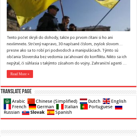
Tento počet skryli do dohody, takže po prvom čítani si ho ani
nevšimnete. Strčený napravo, 30 napísané číslom, zvyšok slovom…
presne ako sa to robí pri podvodoch a manipuláciach. Týmto sú
občania Slovenska bez vedomia zaťahovaní do konfliktu. Nikto sa ich
nepýtal, či súhlasia s takýmto zásahom do vojny. Zahraniční agenti …
Read More »
Translate page
Arabic
Chinese (Simplified)
Dutch
English
French
German
Italian
Portuguese
Slovak
Russian
Spanish