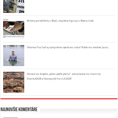
Milióny pre kafilérku v Mojši, majitelia figurujú v Rotary clube
Oklamal Fico ľudí aj vymyslenou operáciou srdca? Nikde mu nevidieť jazvu…
Horiace Los Angeles, požiar podľa plánu? ..ako príprava na smart city
SmartLA2028 a Olympijské hry v LA 2028?
Najnovšie komentáre