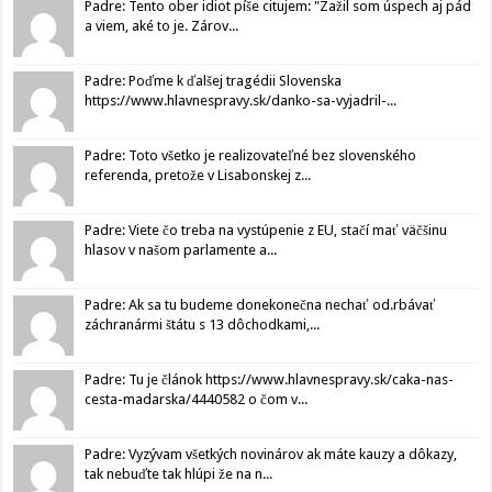
Padre: Tento ober idiot píše citujem: "Zažil som úspech aj pád
a viem, aké to je. Zárov...
Padre: Poďme k ďalšej tragédii Slovenska
https://www.hlavnespravy.sk/danko-sa-vyjadril-...
Padre: Toto všetko je realizovateľné bez slovenského
referenda, pretože v Lisabonskej z...
Padre: Viete čo treba na vystúpenie z EU, stačí mať väčšinu
hlasov v našom parlamente a...
Padre: Ak sa tu budeme donekonečna nechať od.rbávať
záchranármi štátu s 13 dôchodkami,...
Padre: Tu je článok https://www.hlavnespravy.sk/caka-nas-
cesta-madarska/4440582 o čom v...
Padre: Vyzývam všetkých novinárov ak máte kauzy a dôkazy,
tak nebuďte tak hlúpi že na n...