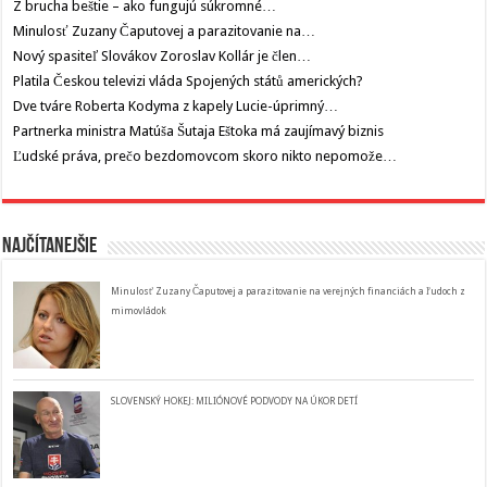
Z brucha beštie – ako fungujú súkromné…
Minulosť Zuzany Čaputovej a parazitovanie na…
Nový spasiteľ Slovákov Zoroslav Kollár je člen…
Platila Českou televizi vláda Spojených států amerických?
Dve tváre Roberta Kodyma z kapely Lucie-úprimný…
Partnerka ministra Matúša Šutaja Eštoka má zaujímavý biznis
Ľudské práva, prečo bezdomovcom skoro nikto nepomože…
Najčítanejšie
Minulosť Zuzany Čaputovej a parazitovanie na verejných financiách a ľudoch z
mimovládok
SLOVENSKÝ HOKEJ: MILIÓNOVÉ PODVODY NA ÚKOR DETÍ