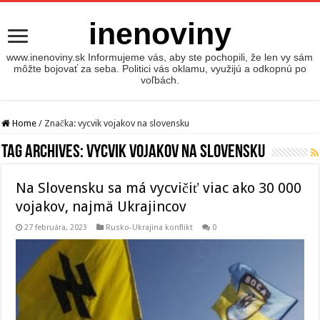
inenoviny
www.inenoviny.sk Informujeme vás, aby ste pochopili, že len vy sám
môžte bojovať za seba. Politici vás oklamu, využijú a odkopnú po
voľbách.
Home
/
Značka:
vycvik vojakov na slovensku
Tag Archives:
vycvik vojakov na slovensku
Na Slovensku sa má vycvičiť viac ako 30 000
vojakov, najmä Ukrajincov
27 februára, 2023
Rusko-Ukrajina konflikt
0