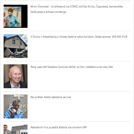
Mimi Šramová – 2x očkovaná na COVID, volička Kisku, Čaputovej, kamarátka
Vašáryovej a Schwarzenberga
V Česku z fotovoltaiky a lítiovej batérie vybuchol dom, škoda takmer 300 000 EUR
Nový spasiteľ Slovákov Zoroslav Kollár je člen slobodomurárskej lóže
Kto je Peter Kotlár (pôvodná verzia)
Podvodník Fico je podľa Babiša vlastníkom SPP