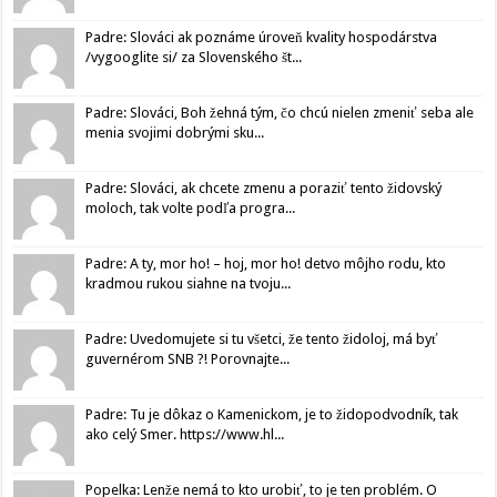
Padre: Slováci ak poznáme úroveň kvality hospodárstva
/vygooglite si/ za Slovenského št...
Padre: Slováci, Boh žehná tým, čo chcú nielen zmeniť seba ale
menia svojimi dobrými sku...
Padre: Slováci, ak chcete zmenu a poraziť tento židovský
moloch, tak volte podľa progra...
Padre: A ty, mor ho! – hoj, mor ho! detvo môjho rodu, kto
kradmou rukou siahne na tvoju...
Padre: Uvedomujete si tu všetci, že tento židoloj, má byť
guvernérom SNB ?! Porovnajte...
Padre: Tu je dôkaz o Kamenickom, je to židopodvodník, tak
ako celý Smer. https://www.hl...
Popelka: Lenže nemá to kto urobiť, to je ten problém. O