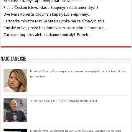
Minulosť Zuzany Čaputovej a parazitovanie na…
Platila Českou televizi vláda Spojených států amerických?
Dve tváre Roberta Kodyma z kapely Lucie-úprimný…
Partnerka ministra Matúša Šutaja Eštoka má zaujímavý biznis
Ľudské práva, prečo bezdomovcom skoro nikto nepomože…
Záchrana kúpeľov alebo získanie kontroly? Príbeh…
Najčítanejšie
Minulosť Zuzany Čaputovej a parazitovanie na verejných financiách a ľudoch z
mimovládok
SLOVENSKÝ HOKEJ: MILIÓNOVÉ PODVODY NA ÚKOR DETÍ
Mimi Šramová – 2x očkovaná na COVID, volička Kisku, Čaputovej, kamarátka