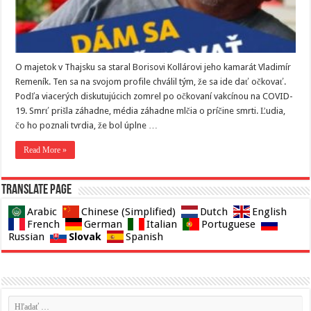
O majetok v Thajsku sa staral Borisovi Kollárovi jeho kamarát Vladimír
Remeník. Ten sa na svojom profile chválil tým, že sa ide dať očkovať.
Podľa viacerých diskutujúcich zomrel po očkovaní vakcínou na COVID-
19. Smrť prišla záhadne, média záhadne mlčia o príčine smrti. Ľudia,
čo ho poznali tvrdia, že bol úplne …
Read More »
Translate page
Arabic
Chinese (Simplified)
Dutch
English
French
German
Italian
Portuguese
Slovak
Russian
Spanish