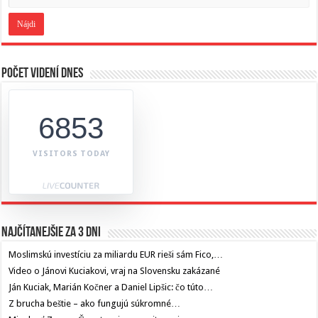
Počet videní dnes
6853
VISITORS TODAY
Najčítanejšie za 3 dni
Moslimskú investíciu za miliardu EUR rieši sám Fico,…
Video o Jánovi Kuciakovi, vraj na Slovensku zakázané
Ján Kuciak, Marián Kočner a Daniel Lipšic: čo túto…
Z brucha beštie – ako fungujú súkromné…