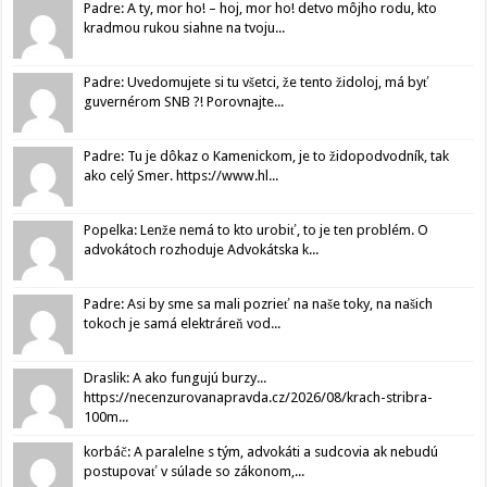
Padre: A ty, mor ho! – hoj, mor ho! detvo môjho rodu, kto
kradmou rukou siahne na tvoju...
Padre: Uvedomujete si tu všetci, že tento židoloj, má byť
guvernérom SNB ?! Porovnajte...
Padre: Tu je dôkaz o Kamenickom, je to židopodvodník, tak
ako celý Smer. https://www.hl...
Popelka: Lenže nemá to kto urobiť, to je ten problém. O
advokátoch rozhoduje Advokátska k...
Padre: Asi by sme sa mali pozrieť na naše toky, na našich
tokoch je samá elektráreň vod...
Draslik: A ako fungujú burzy...
https://necenzurovanapravda.cz/2026/08/krach-stribra-
100m...
korbáč: A paralelne s tým, advokáti a sudcovia ak nebudú
postupovať v súlade so zákonom,...