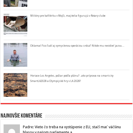
Milióny pre kafilérku v Mojši, majitelia figurujú v Rotary clube
Oklamal Fico ľudí aj vymyslenou operáciou srdca? Nikde mu nevidieť jazvu…
Horiace Los Angeles, požiar podľa plánu? ..ako príprava na smart city
SmartLA2028 a Olympijské hry v LA 2028?
Najnovšie komentáre
Padre: Viete čo treba na vystúpenie z EU, stačí mať väčšinu
hlasov v našom parlamente a...