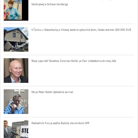
Vašáryovej a Schwarzenberga
V Česku z fotovoltaiky a lítiovej batérie vybuchol dom, škoda takmer 300 000 EUR
Nový spasiteľ Slovákov Zoroslav Kollár je člen slobodomurárskej lóže
Kto je Peter Kotlár (pôvodná verzia)
Podvodník Fico je podľa Babiša vlastníkom SPP