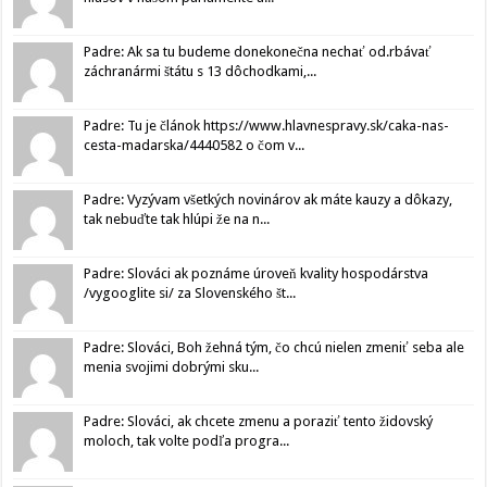
Padre: Ak sa tu budeme donekonečna nechať od.rbávať
záchranármi štátu s 13 dôchodkami,...
Padre: Tu je článok https://www.hlavnespravy.sk/caka-nas-
cesta-madarska/4440582 o čom v...
Padre: Vyzývam všetkých novinárov ak máte kauzy a dôkazy,
tak nebuďte tak hlúpi že na n...
Padre: Slováci ak poznáme úroveň kvality hospodárstva
/vygooglite si/ za Slovenského št...
Padre: Slováci, Boh žehná tým, čo chcú nielen zmeniť seba ale
menia svojimi dobrými sku...
Padre: Slováci, ak chcete zmenu a poraziť tento židovský
moloch, tak volte podľa progra...