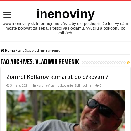
inenoviny
www.inenoviny.sk Informujeme vás, aby ste pochopili, že len vy sám
môžte bojovať za seba. Politici vás oklamu, využijú a odkopnú po
voľbách.
Home
/
Značka:
vladimir remenik
Tag Archives:
vladimir remenik
Zomrel Kollárov kamarát po očkovaní?
5 mája, 2021
Koronavírus - očkovanie
,
SME rodina
0