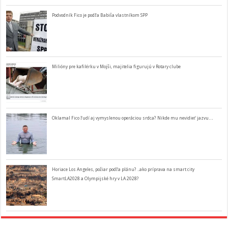
Podvodník Fico je podľa Babiša vlastníkom SPP
Milióny pre kafilérku v Mojši, majitelia figurujú v Rotary clube
Oklamal Fico ľudí aj vymyslenou operáciou srdca? Nikde mu nevidieť jazvu…
Horiace Los Angeles, požiar podľa plánu? ..ako príprava na smart city
SmartLA2028 a Olympijské hry v LA 2028?