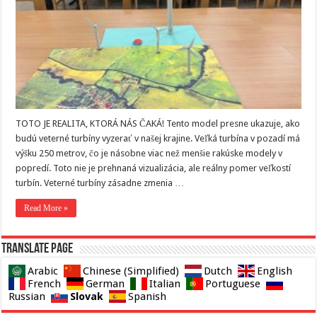
TOTO JE REALITA, KTORÁ NÁS ČAKÁ! Tento model presne ukazuje, ako
budú veterné turbíny vyzerať v našej krajine. Veľká turbína v pozadí má
výšku 250 metrov, čo je násobne viac než menšie rakúske modely v
popredí. Toto nie je prehnaná vizualizácia, ale reálny pomer veľkostí
turbín. Veterné turbíny zásadne zmenia …
Read More »
Translate page
Arabic
Chinese (Simplified)
Dutch
English
French
German
Italian
Portuguese
Slovak
Russian
Spanish