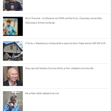
Mimi Šramová – 2x očkovaná na COVID, volička Kisku, Čaputovej, kamarátka
Vašáryovej a Schwarzenberga
V Česku z fotovoltaiky a lítiovej batérie vybuchol dom, škoda takmer 300 000 EUR
Nový spasiteľ Slovákov Zoroslav Kollár je člen slobodomurárskej lóže
Kto je Peter Kotlár (pôvodná verzia)