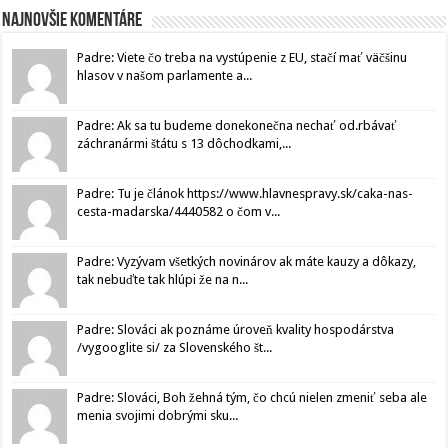
Najnovšie komentáre
Padre: Viete čo treba na vystúpenie z EU, stačí mať väčšinu
hlasov v našom parlamente a...
Padre: Ak sa tu budeme donekonečna nechať od.rbávať
záchranármi štátu s 13 dôchodkami,...
Padre: Tu je článok https://www.hlavnespravy.sk/caka-nas-
cesta-madarska/4440582 o čom v...
Padre: Vyzývam všetkých novinárov ak máte kauzy a dôkazy,
tak nebuďte tak hlúpi že na n...
Padre: Slováci ak poznáme úroveň kvality hospodárstva
/vygooglite si/ za Slovenského št...
Padre: Slováci, Boh žehná tým, čo chcú nielen zmeniť seba ale
menia svojimi dobrými sku...