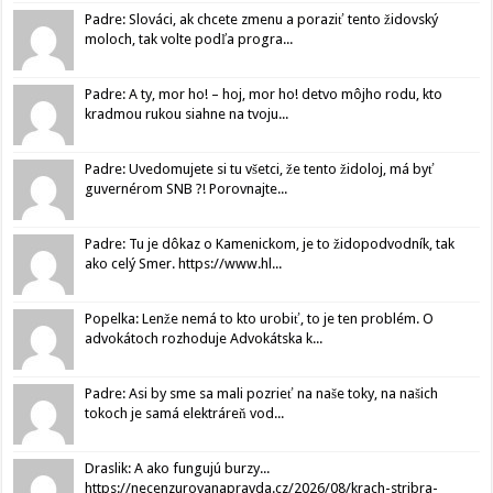
Padre: Slováci, ak chcete zmenu a poraziť tento židovský
moloch, tak volte podľa progra...
Padre: A ty, mor ho! – hoj, mor ho! detvo môjho rodu, kto
kradmou rukou siahne na tvoju...
Padre: Uvedomujete si tu všetci, že tento židoloj, má byť
guvernérom SNB ?! Porovnajte...
Padre: Tu je dôkaz o Kamenickom, je to židopodvodník, tak
ako celý Smer. https://www.hl...
Popelka: Lenže nemá to kto urobiť, to je ten problém. O
advokátoch rozhoduje Advokátska k...
Padre: Asi by sme sa mali pozrieť na naše toky, na našich
tokoch je samá elektráreň vod...
Draslik: A ako fungujú burzy...
https://necenzurovanapravda.cz/2026/08/krach-stribra-