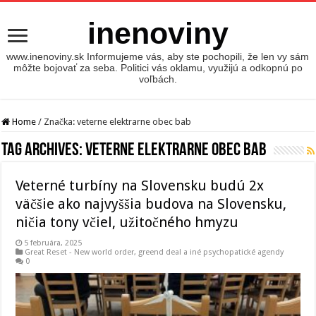
inenoviny
www.inenoviny.sk Informujeme vás, aby ste pochopili, že len vy sám
môžte bojovať za seba. Politici vás oklamu, využijú a odkopnú po
voľbách.
Home
/
Značka:
veterne elektrarne obec bab
Tag Archives:
veterne elektrarne obec bab
Veterné turbíny na Slovensku budú 2x
väčšie ako najvyššia budova na Slovensku,
ničia tony včiel, užitočného hmyzu
5 februára, 2025
Great Reset - New world order
,
greend deal a iné psychopatické agendy
0