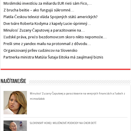
Moslimskú investíciu za miliardu EUR rieši sám Fico,…
Z brucha beštie – ako fungujú súkromné…
Platila Českou televizi vláda Spojených států amerických?
Dve tváre Roberta Kodyma z kapely Lucie-úprimný…
Minulosť Zuzany Čaputovej a parazitovanie na…
Ľudské práva, prečo bezdomovcom skoro nikto nepomože…
Prešli sme z yandex mailu na protonmail z dôvodu…
Organizovaný prílev cudzincov na Slovensko
Partnerka ministra Matúša Šutaja Eštoka má zaujímavý biznis
Najčítanejšie
Minulosť Zuzany Čaputovej a parazitovanie na verejných financiách a ľudoch z
mimovládok
SLOVENSKÝ HOKEJ: MILIÓNOVÉ PODVODY NA ÚKOR DETÍ