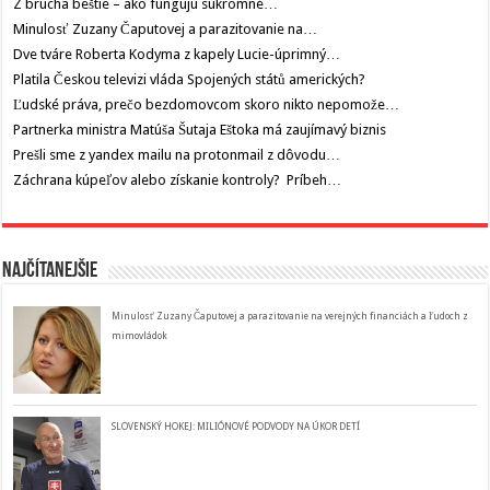
Z brucha beštie – ako fungujú súkromné…
Minulosť Zuzany Čaputovej a parazitovanie na…
Dve tváre Roberta Kodyma z kapely Lucie-úprimný…
Platila Českou televizi vláda Spojených států amerických?
Ľudské práva, prečo bezdomovcom skoro nikto nepomože…
Partnerka ministra Matúša Šutaja Eštoka má zaujímavý biznis
Prešli sme z yandex mailu na protonmail z dôvodu…
Záchrana kúpeľov alebo získanie kontroly? Príbeh…
Najčítanejšie
Minulosť Zuzany Čaputovej a parazitovanie na verejných financiách a ľudoch z
mimovládok
SLOVENSKÝ HOKEJ: MILIÓNOVÉ PODVODY NA ÚKOR DETÍ