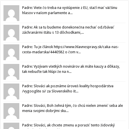
Padre: Viete čo treba na vystúpenie z EU, stačí mať väčšinu
hlasov v našom parlamente a...
Padre: Ak sa tu budeme donekonečna nechať od.rbávať
záchranármi štátu s 13 dôchodkami,...
Padre: Tu je článok https://www.hlavnespravy.sk/caka-nas-
cesta-madarska/4440582 o čom v...
Padre: Vyzývam všetkých novinárov ak máte kauzy a dôkazy,
tak nebuďte tak hlúpi že na n...
Padre: Slováci ak poznáme úroveň kvality hospodárstva
/vygooglite si/ za Slovenského št...
Padre: Slováci, Boh žehná tým, čo chcú nielen zmeniť seba ale
menia svojimi dobrými sku...
Padre: Slováci, ak chcete zmenu a poraziť tento židovský