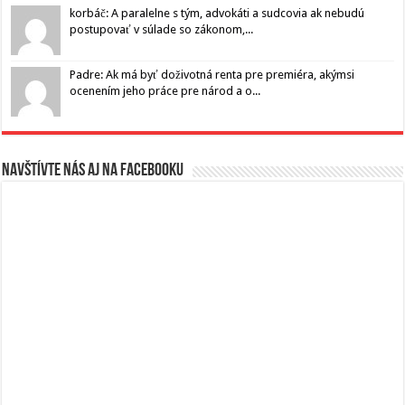
korbáč: A paralelne s tým, advokáti a sudcovia ak nebudú
postupovať v súlade so zákonom,...
Padre: Ak má byť doživotná renta pre premiéra, akýmsi
ocenením jeho práce pre národ a o...
Navštívte nás aj na Facebooku