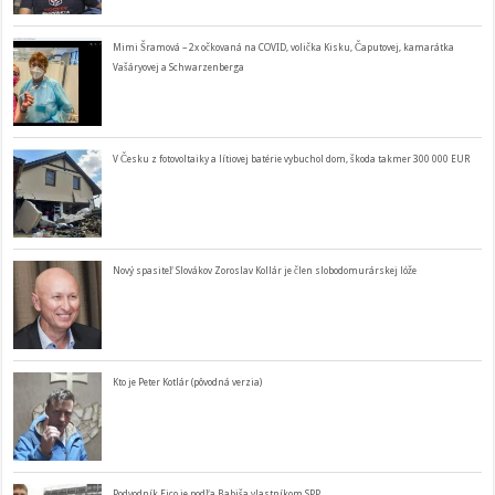
Mimi Šramová – 2x očkovaná na COVID, volička Kisku, Čaputovej, kamarátka
Vašáryovej a Schwarzenberga
V Česku z fotovoltaiky a lítiovej batérie vybuchol dom, škoda takmer 300 000 EUR
Nový spasiteľ Slovákov Zoroslav Kollár je člen slobodomurárskej lóže
Kto je Peter Kotlár (pôvodná verzia)
Podvodník Fico je podľa Babiša vlastníkom SPP