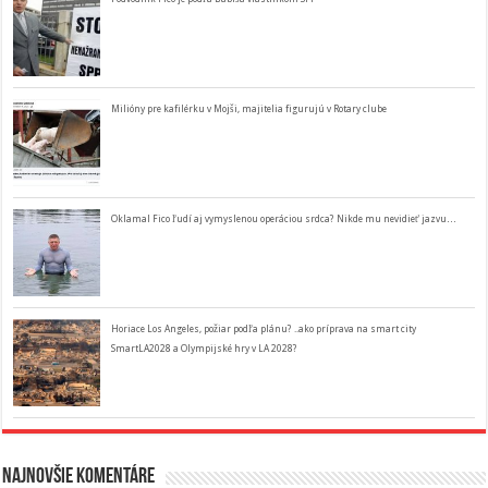
Milióny pre kafilérku v Mojši, majitelia figurujú v Rotary clube
Oklamal Fico ľudí aj vymyslenou operáciou srdca? Nikde mu nevidieť jazvu…
Horiace Los Angeles, požiar podľa plánu? ..ako príprava na smart city
SmartLA2028 a Olympijské hry v LA 2028?
Najnovšie komentáre