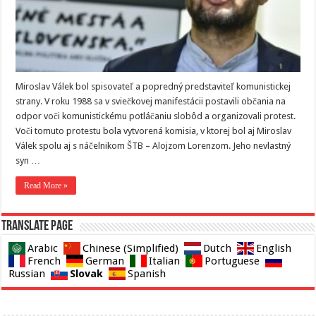
Miroslav Válek bol spisovateľ a popredný predstaviteľ komunistickej
strany. V roku 1988 sa v sviečkovej manifestácii postavili občania na
odpor voči komunistickému potláčaniu slobôd a organizovali protest.
Voči tomuto protestu bola vytvorená komisia, v ktorej bol aj Miroslav
Válek spolu aj s náčelnikom ŠTB – Alojzom Lorenzom. Jeho nevlastný
syn …
Read More »
Translate page
Arabic
Chinese (Simplified)
Dutch
English
French
German
Italian
Portuguese
Slovak
Russian
Spanish