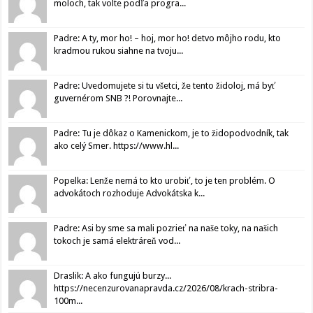
moloch, tak volte podľa progra...
Padre: A ty, mor ho! – hoj, mor ho! detvo môjho rodu, kto
kradmou rukou siahne na tvoju...
Padre: Uvedomujete si tu všetci, že tento židoloj, má byť
guvernérom SNB ?! Porovnajte...
Padre: Tu je dôkaz o Kamenickom, je to židopodvodník, tak
ako celý Smer. https://www.hl...
Popelka: Lenže nemá to kto urobiť, to je ten problém. O
advokátoch rozhoduje Advokátska k...
Padre: Asi by sme sa mali pozrieť na naše toky, na našich
tokoch je samá elektráreň vod...
Draslik: A ako fungujú burzy...
https://necenzurovanapravda.cz/2026/08/krach-stribra-
100m...