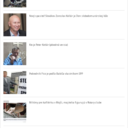
Nový spasiteľ Slovákov Zoroslav Kollár je člen slobodomurárskej lóže
Kto je Peter Kotlár (pôvodná verzia)
Podvodník Fico je podľa Babiša vlastníkom SPP
Milióny pre kafilérku v Mojši, majitelia figurujú v Rotary clube