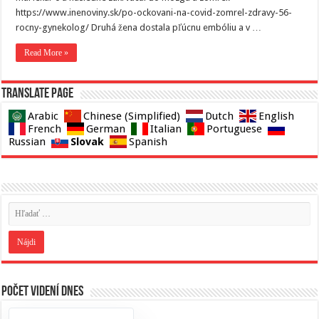
https://www.inenoviny.sk/po-ockovani-na-covid-zomrel-zdravy-56-
rocny-gynekolog/ Druhá žena dostala pľúcnu embóliu a v …
Read More »
Translate page
Arabic
Chinese (Simplified)
Dutch
English
French
German
Italian
Portuguese
Slovak
Russian
Spanish
Počet videní dnes