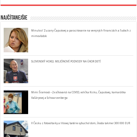
Najčítanejšie
Minulosť Zuzany Čaputovej a parazitovanie na verejných financiách a ľudoch z
mimovládok
SLOVENSKÝ HOKEJ: MILIÓNOVÉ PODVODY NA ÚKOR DETÍ
Mimi Šramová – 2x očkovaná na COVID, volička Kisku, Čaputovej, kamarátka
Vašáryovej a Schwarzenberga
V Česku z fotovoltaiky a lítiovej batérie vybuchol dom, škoda takmer 300 000 EUR