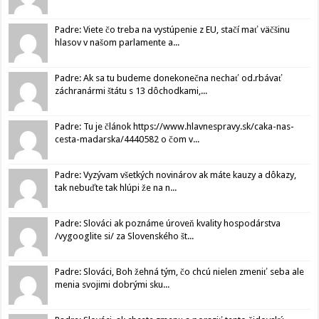
Padre: Viete čo treba na vystúpenie z EU, stačí mať väčšinu
hlasov v našom parlamente a...
Padre: Ak sa tu budeme donekonečna nechať od.rbávať
záchranármi štátu s 13 dôchodkami,...
Padre: Tu je článok https://www.hlavnespravy.sk/caka-nas-
cesta-madarska/4440582 o čom v...
Padre: Vyzývam všetkých novinárov ak máte kauzy a dôkazy,
tak nebuďte tak hlúpi že na n...
Padre: Slováci ak poznáme úroveň kvality hospodárstva
/vygooglite si/ za Slovenského št...
Padre: Slováci, Boh žehná tým, čo chcú nielen zmeniť seba ale
menia svojimi dobrými sku...