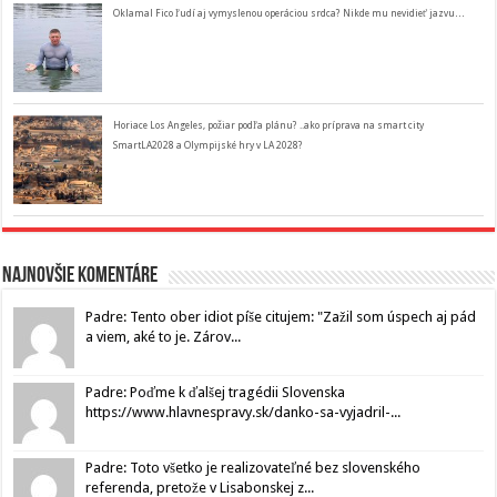
Oklamal Fico ľudí aj vymyslenou operáciou srdca? Nikde mu nevidieť jazvu…
Horiace Los Angeles, požiar podľa plánu? ..ako príprava na smart city
SmartLA2028 a Olympijské hry v LA 2028?
Najnovšie komentáre
Padre: Tento ober idiot píše citujem: "Zažil som úspech aj pád
a viem, aké to je. Zárov...
Padre: Poďme k ďalšej tragédii Slovenska
https://www.hlavnespravy.sk/danko-sa-vyjadril-...
Padre: Toto všetko je realizovateľné bez slovenského
referenda, pretože v Lisabonskej z...