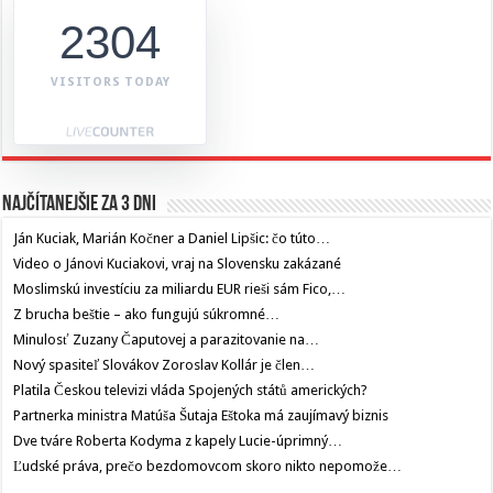
2304
VISITORS TODAY
Najčítanejšie za 3 dni
Ján Kuciak, Marián Kočner a Daniel Lipšic: čo túto…
Video o Jánovi Kuciakovi, vraj na Slovensku zakázané
Moslimskú investíciu za miliardu EUR rieši sám Fico,…
Z brucha beštie – ako fungujú súkromné…
Minulosť Zuzany Čaputovej a parazitovanie na…
Nový spasiteľ Slovákov Zoroslav Kollár je člen…
Platila Českou televizi vláda Spojených států amerických?
Partnerka ministra Matúša Šutaja Eštoka má zaujímavý biznis
Dve tváre Roberta Kodyma z kapely Lucie-úprimný…
Ľudské práva, prečo bezdomovcom skoro nikto nepomože…