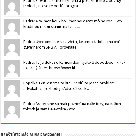
Padre: Slováci, ak chcete zmenu a poraziť tento židovský
moloch, tak volte podľa progra...
Padre: A ty, mor ho! – hoj, mor ho! detvo môjho rodu, kto
kradmou rukou siahne na tvoju...
Padre: Uvedomujete si tu všetci, že tento židoloj, má byť
guvernérom SNB ?! Porovnajte...
Padre: Tu je dôkaz o Kamenickom, je to židopodvodník, tak
ako celý Smer. https://www.hl...
Popelka: Lenže nemá to kto urobiť, to je ten problém. O
advokátoch rozhoduje Advokátska k...
Padre: Asi by sme sa mali pozrieť na naše toky, na našich
tokoch je samá elektráreň vod...