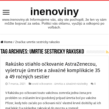
inenoviny
www.inenoviny.sk Informujeme vás, aby ste pochopili, že len vy sám
môžte bojovať za seba. Politici vás oklamu, využijú a odkopnú po
voľbách.
Home
/
Značka:
umrtie sestricky rakusko
Tag Archives:
umrtie sestricky rakusko
Rakúsko stiahlo očkovanie AstraZenecou,
vyšetruje úmrtie a závažné komplikácie 35
a 49 ročných sestier
7 marca, 2021
covid očkovanie - úmrtia a závažné následky
0
V Rakúsku po očkovani touto vakcínou zomrela jedna žena pre
problém so zrážaním krvi (podobný prípad úmrtia bol po vakcíne
Pfizer, kedy telo začalo po očkovani ničiť vlastné krvné doštičky až ich
mal lekár 0 a následne zakrvácal do mozgu a zomrel: