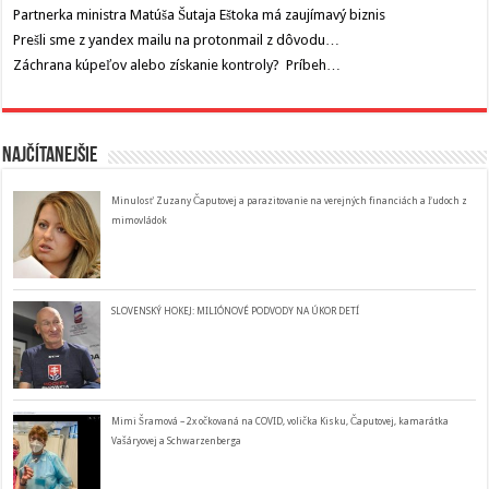
Partnerka ministra Matúša Šutaja Eštoka má zaujímavý biznis
Prešli sme z yandex mailu na protonmail z dôvodu…
Záchrana kúpeľov alebo získanie kontroly? Príbeh…
Najčítanejšie
Minulosť Zuzany Čaputovej a parazitovanie na verejných financiách a ľudoch z
mimovládok
SLOVENSKÝ HOKEJ: MILIÓNOVÉ PODVODY NA ÚKOR DETÍ
Mimi Šramová – 2x očkovaná na COVID, volička Kisku, Čaputovej, kamarátka
Vašáryovej a Schwarzenberga