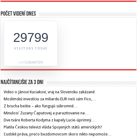
Počet videní dnes
29799
VISITORS TODAY
Najčítanejšie za 3 dni
Video o Jánovi Kuciakovi, vraj na Slovensku zakázané
Moslimskú investíciu za miliardu EUR rieši sám Fico,…
Z brucha beštie – ako fungujú súkromné…
Minulosť Zuzany Čaputovej a parazitovanie na…
Dve tváre Roberta Kodyma z kapely Lucie-úprimný…
Platila Českou televizi vláda Spojených států amerických?
Ľudské práva, prečo bezdomovcom skoro nikto nepomože…