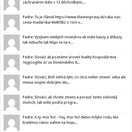
záchranármi štátu s 13 dôchodkami,...
Padre: Tu je článok https://www.hlavnespravy.sk/caka-nas-
cesta-madarska/4440582 o čom v...
Padre: Vyzývam všetkých novinárov ak máte kauzy a dôkazy,
tak nebuďte tak hlúpi že na n...
Padre: Slováci ak poznáme úroveň kvality hospodárstva
/vygooglite si/ za Slovenského št...
Padre: Slováci, Boh žehná tým, čo chcú nielen zmeniť seba ale
menia svojimi dobrými sku...
Padre: Slováci, ak chcete zmenu a poraziť tento židovský
moloch, tak volte podľa progra...
Padre: A ty, mor ho! – hoj, mor ho! detvo môjho rodu, kto
kradmou rukou siahne na tvoju...