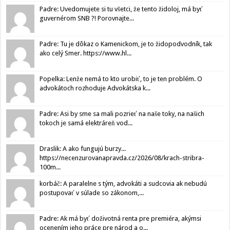
Padre: Uvedomujete si tu všetci, že tento židoloj, má byť
guvernérom SNB ?! Porovnajte...
Padre: Tu je dôkaz o Kamenickom, je to židopodvodník, tak
ako celý Smer. https://www.hl...
Popelka: Lenže nemá to kto urobiť, to je ten problém. O
advokátoch rozhoduje Advokátska k...
Padre: Asi by sme sa mali pozrieť na naše toky, na našich
tokoch je samá elektráreň vod...
Draslik: A ako fungujú burzy...
https://necenzurovanapravda.cz/2026/08/krach-stribra-
100m...
korbáč: A paralelne s tým, advokáti a sudcovia ak nebudú
postupovať v súlade so zákonom,...
Padre: Ak má byť doživotná renta pre premiéra, akýmsi
ocenením jeho práce pre národ a o...