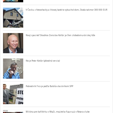
V Česku z fotovoltaiky a lítiovej batérie vybuchol dom, škoda takmer 300 000 EUR
Nový spasiteľ Slovákov Zoroslav Kollár je člen slobodomurárskej lóže
Kto je Peter Kotlár (pôvodná verzia)
Podvodník Fico je podľa Babiša vlastníkom SPP
Milióny pre kafilérku v Mojši, majitelia figurujú v Rotary clube