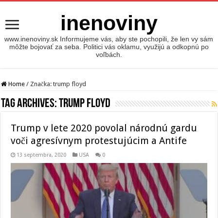
inenoviny
www.inenoviny.sk Informujeme vás, aby ste pochopili, že len vy sám
môžte bojovať za seba. Politici vás oklamu, využijú a odkopnú po
voľbách.
Home
/
Značka:
trump floyd
Tag Archives:
trump floyd
Trump v lete 2020 povolal národnú gardu
voči agresívnym protestujúcim a Antife
13 septembra, 2020
USA
0