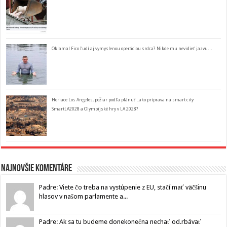
Oklamal Fico ľudí aj vymyslenou operáciou srdca? Nikde mu nevidieť jazvu…
Horiace Los Angeles, požiar podľa plánu? ..ako príprava na smart city
SmartLA2028 a Olympijské hry v LA 2028?
Najnovšie komentáre
Padre: Viete čo treba na vystúpenie z EU, stačí mať väčšinu
hlasov v našom parlamente a...
Padre: Ak sa tu budeme donekonečna nechať od.rbávať