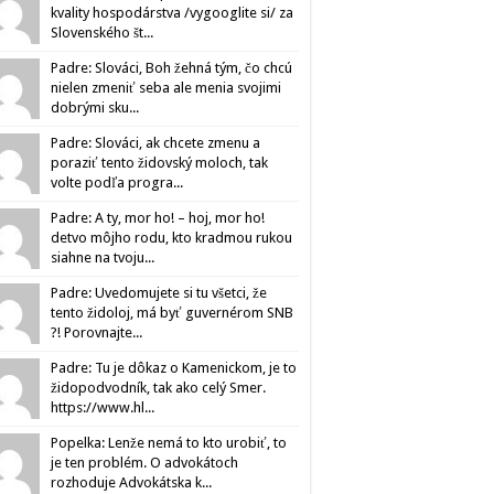
kvality hospodárstva /vygooglite si/ za
Slovenského št...
Padre: Slováci, Boh žehná tým, čo chcú
nielen zmeniť seba ale menia svojimi
dobrými sku...
Padre: Slováci, ak chcete zmenu a
poraziť tento židovský moloch, tak
volte podľa progra...
Padre: A ty, mor ho! – hoj, mor ho!
detvo môjho rodu, kto kradmou rukou
siahne na tvoju...
Padre: Uvedomujete si tu všetci, že
tento židoloj, má byť guvernérom SNB
?! Porovnajte...
Padre: Tu je dôkaz o Kamenickom, je to
židopodvodník, tak ako celý Smer.
https://www.hl...
Popelka: Lenže nemá to kto urobiť, to
je ten problém. O advokátoch
rozhoduje Advokátska k...