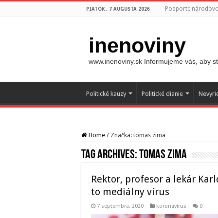
Podporte národovco
PIATOK , 7 AUGUSTA 2026
inenoviny
www.inenoviny.sk Informujeme vás, aby ste
Politické kauzy
Politické dianie
Nevyri
Home
/
Značka:
tomas zima
Tag Archives:
tomas zima
Rektor, profesor a lekár Karl
to mediálny vírus
7 septembra, 2020
koronavírus
0