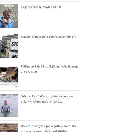
Kto je Peter Kotlár (pôvodná verzia)
Podvodník Fico je podľa Babiša vlastníkom SPP
Milióny pre kafilérku v Mojši, majitelia figurujú
v Rotary clube
Oklamal Fico ľudí aj vymyslenou operáciou
srdca? Nikde mu nevidieť jazvu…
Horiace Los Angeles, požiar podľa plánu? ..ako
príprava na smart city SmartLA2028 a