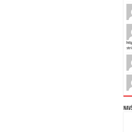
htt
str
Navš