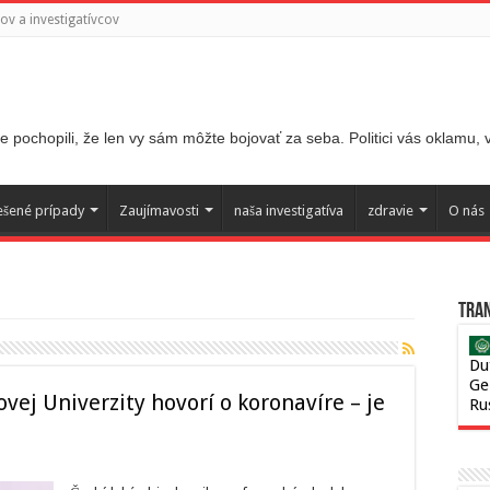
v a investigatívcov
 pochopili, že len vy sám môžte bojovať za seba. Politici vás oklamu,
ešené prípady
Zaujímavosti
naša investigatíva
zdravie
O nás
Tran
Du
Ge
ovej Univerzity hovorí o koronavíre – je
Ru