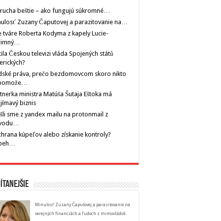
rucha beštie – ako fungujú súkromné…
ulosť Zuzany Čaputovej a parazitovanie na…
 tváre Roberta Kodyma z kapely Lucie-
rimný…
tila Českou televizi vláda Spojených států
erických?
dské práva, prečo bezdomovcom skoro nikto
pomože…
tnerka ministra Matúša Šutaja Eštoka má
jímavý biznis
šli sme z yandex mailu na protonmail z
vodu…
hrana kúpeľov alebo získanie kontroly?
íbeh…
ítanejšie
Minulosť Zuzany Čaputovej a parazitovanie na
verejných financiách a ľudoch z mimovládok