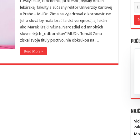
Český lekár, biochemik, profesor, bývaly dekan
lekárskej fakulty a súčasný rektor Univerzity Karlovej
v Prahe – MUDr. Zima sa vyjadroval o koronavíruse.
Jeho slová by mala brať laická verejnosť, aj lekári
ako Marek Krajči vážne. Narozdiel od mnohých
slovenských „odborníkov“ MUDr. Tomáš Zima
získal svoje tituly poctivo, nie obkľukou na …
Poče
Read More »
Najč
Vid
za
Mos
…