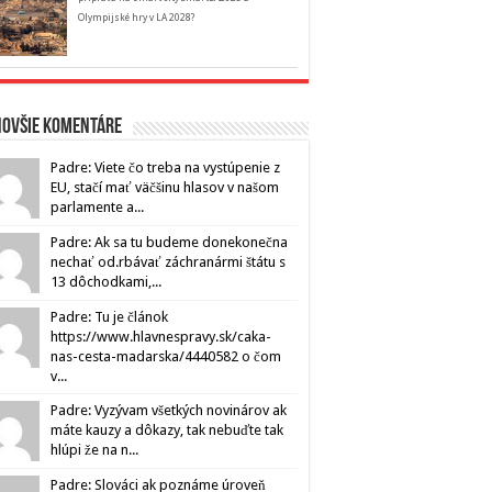
Olympijské hry v LA 2028?
novšie komentáre
Padre: Viete čo treba na vystúpenie z
EU, stačí mať väčšinu hlasov v našom
parlamente a...
Padre: Ak sa tu budeme donekonečna
nechať od.rbávať záchranármi štátu s
13 dôchodkami,...
Padre: Tu je článok
https://www.hlavnespravy.sk/caka-
nas-cesta-madarska/4440582 o čom
v...
Padre: Vyzývam všetkých novinárov ak
máte kauzy a dôkazy, tak nebuďte tak
hlúpi že na n...
Padre: Slováci ak poznáme úroveň