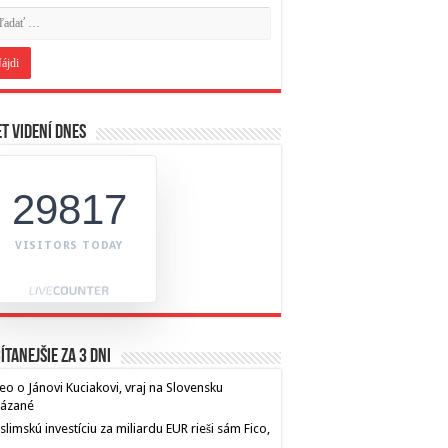
t videní dnes
29817
VISITORS TODAY
ítanejšie za 3 dni
eo o Jánovi Kuciakovi, vraj na Slovensku
kázané
limskú investíciu za miliardu EUR rieši sám Fico,