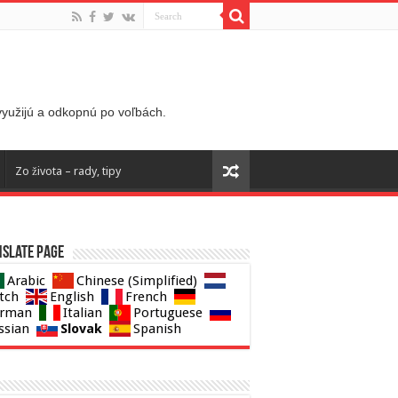
 využijú a odkopnú po voľbách.
Zo života – rady, tipy
slate page
Arabic
Chinese (Simplified)
tch
English
French
rman
Italian
Portuguese
Slovak
ssian
Spanish