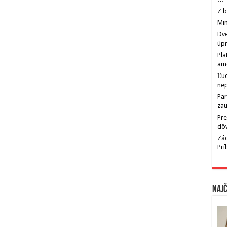
Z b
Min
Dve
úp
Pla
am
Ľu
ne
Par
zau
Pre
dô
Zác
Pr
Najč