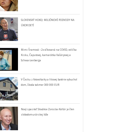
SLOVENSKÝ HOKEJ: MILIÓNOVÉ PODVODY NA
ÚKOR DETÍ
Mimi Šramová – 2x očkovaná na COVID, volička
Kisku, Čaputovej, kamarátka Vašáryovej a
Schwarzenberga
V Česku z fotovoltaiky a lítiovej batérie vybuchol
dom, škoda takmer 300 000 EUR
Nový spasiteľ Slovákov Zoroslav Kollár je člen
slobodomurárskej lóže