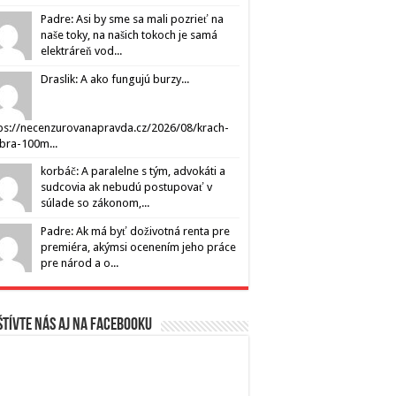
Padre: Asi by sme sa mali pozrieť na
naše toky, na našich tokoch je samá
elektráreň vod...
Draslik: A ako fungujú burzy...
ps://necenzurovanapravda.cz/2026/08/krach-
ibra-100m...
korbáč: A paralelne s tým, advokáti a
sudcovia ak nebudú postupovať v
súlade so zákonom,...
Padre: Ak má byť doživotná renta pre
premiéra, akýmsi ocenením jeho práce
pre národ a o...
tívte nás aj na Facebooku