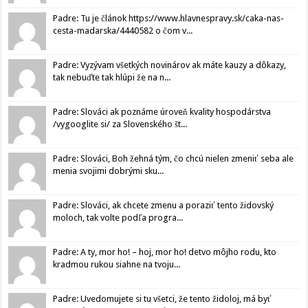
Padre: Tu je článok https://www.hlavnespravy.sk/caka-nas-
cesta-madarska/4440582 o čom v...
Padre: Vyzývam všetkých novinárov ak máte kauzy a dôkazy,
tak nebuďte tak hlúpi že na n...
Padre: Slováci ak poznáme úroveň kvality hospodárstva
/vygooglite si/ za Slovenského št...
Padre: Slováci, Boh žehná tým, čo chcú nielen zmeniť seba ale
menia svojimi dobrými sku...
Padre: Slováci, ak chcete zmenu a poraziť tento židovský
moloch, tak volte podľa progra...
Padre: A ty, mor ho! – hoj, mor ho! detvo môjho rodu, kto
kradmou rukou siahne na tvoju...
Padre: Uvedomujete si tu všetci, že tento židoloj, má byť