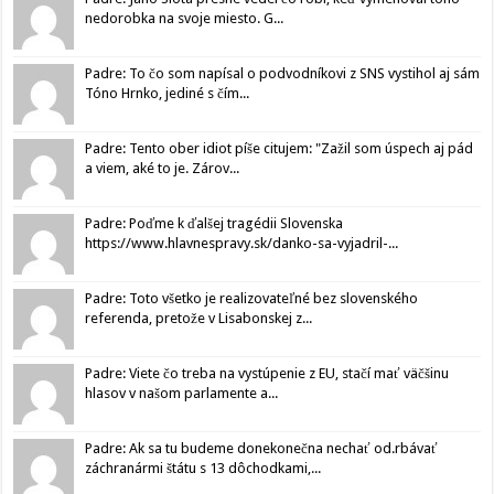
nedorobka na svoje miesto. G...
Padre: To čo som napísal o podvodníkovi z SNS vystihol aj sám
Tóno Hrnko, jediné s čím...
Padre: Tento ober idiot píše citujem: "Zažil som úspech aj pád
a viem, aké to je. Zárov...
Padre: Poďme k ďalšej tragédii Slovenska
https://www.hlavnespravy.sk/danko-sa-vyjadril-...
Padre: Toto všetko je realizovateľné bez slovenského
referenda, pretože v Lisabonskej z...
Padre: Viete čo treba na vystúpenie z EU, stačí mať väčšinu
hlasov v našom parlamente a...
Padre: Ak sa tu budeme donekonečna nechať od.rbávať
záchranármi štátu s 13 dôchodkami,...