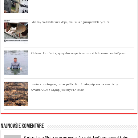
Milióny pre kafilérku v Mojši, majitelia figurujú v Rotary clube
Oklamal Fico ľudí aj vymyslenou operáciou srdca? Nikde mu nevidieť jazvu…
Horiace Los Angeles, požiar podľa plánu? ..ako príprava na smart city
SmartLA2028 a Olympijské hry v LA 2028?
Najnovšie komentáre
Padre: Jano Slota presne vedel čo robí, keď vymenoval toho