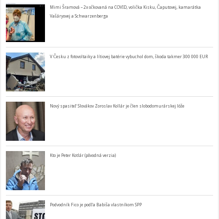
Mimi Šramová – 2x očkovaná na COVID, volička Kisku, Čaputovej, kamarátka
Vašáryovej a Schwarzenberga
V Česku z fotovoltaiky a lítiovej batérie vybuchol dom, škoda takmer 300 000 EUR
Nový spasiteľ Slovákov Zoroslav Kollár je člen slobodomurárskej lóže
Kto je Peter Kotlár (pôvodná verzia)
Podvodník Fico je podľa Babiša vlastníkom SPP