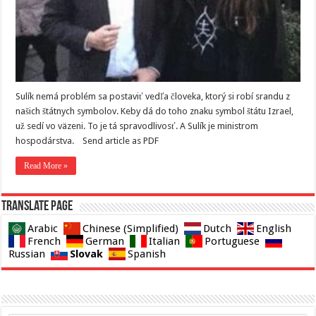
Sulík nemá problém sa postaviť vedľa človeka, ktorý si robí srandu z
našich štátnych symbolov. Keby dá do toho znaku symbol štátu Izrael,
už sedí vo väzeni. To je tá spravodlivosť. A Sulík je ministrom
hospodárstva. Send article as PDF
Read More »
Translate page
Arabic
Chinese (Simplified)
Dutch
English
French
German
Italian
Portuguese
Slovak
Russian
Spanish