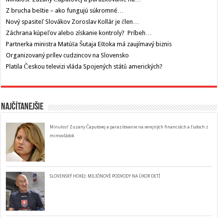
Z brucha beštie – ako fungujú súkromné…
Nový spasiteľ Slovákov Zoroslav Kollár je člen…
Záchrana kúpeľov alebo získanie kontroly? Príbeh…
Partnerka ministra Matúša Šutaja Eštoka má zaujímavý biznis
Organizovaný prílev cudzincov na Slovensko
Platila Českou televizi vláda Spojených států amerických?
Najčítanejšie
Minulosť Zuzany Čaputovej a parazitovanie na verejných financiách a ľudoch z
mimovládok
SLOVENSKÝ HOKEJ: MILIÓNOVÉ PODVODY NA ÚKOR DETÍ