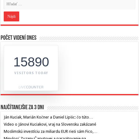
Počet videní dnes
15890
VISITORS TODAY
Najčítanejšie za 3 dni
Ján Kuciak, Marián Kočner a Daniel Lipšic: čo túto…
Video o Jánovi Kuciakovi, vraj na Slovensku zakázané
Moslimskú investíciu za miliardu EUR rieši sám Fico,…
Minulosť Zuzany Čaputovej a parazitovanie na…