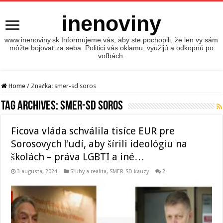
inenoviny
www.inenoviny.sk Informujeme vás, aby ste pochopili, že len vy sám
môžte bojovať za seba. Politici vás oklamu, využijú a odkopnú po
voľbách.
Home
/
Značka:
smer-sd soros
Tag Archives:
smer-sd soros
Ficova vláda schválila tisíce EUR pre
Sorosovych ľudí, aby šírili ideológiu na
školách – práva LGBTI a iné…
3 augusta, 2024
Sľuby a realita
,
SMER-SD kauzy
2