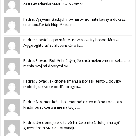
cesta-madarska/4440582 o čom v...
Padre: Vyzývam všetkých novinárov ak máte kauzy a dôkazy,
tak nebuďte tak hlúpi že na n...
Padre: Slováci ak poznáme úroveň kvality hospodárstva
/vygooglite si/ za Slovenského št...
Padre: Slováci, Boh žehná tým, čo chcú nielen zmeniť seba ale
menia svojimi dobrými sku...
Padre: Slováci, ak chcete zmenu a poraziť tento židovský
moloch, tak volte podľa progra...
Padre: A ty, mor ho! – hoj, mor ho! detvo môjho rodu, kto
kradmou rukou siahne na tvoju...
Padre: Uvedomujete si tu všetci, že tento židoloj, má byť
guvernérom SNB ?! Porovnajte...