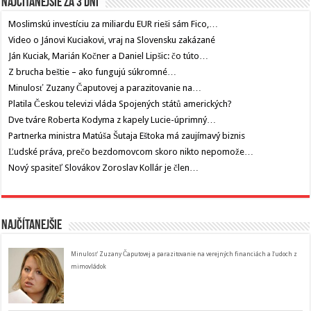
Najčítanejšie za 3 dni
Moslimskú investíciu za miliardu EUR rieši sám Fico,…
Video o Jánovi Kuciakovi, vraj na Slovensku zakázané
Ján Kuciak, Marián Kočner a Daniel Lipšic: čo túto…
Z brucha beštie – ako fungujú súkromné…
Minulosť Zuzany Čaputovej a parazitovanie na…
Platila Českou televizi vláda Spojených států amerických?
Dve tváre Roberta Kodyma z kapely Lucie-úprimný…
Partnerka ministra Matúša Šutaja Eštoka má zaujímavý biznis
Ľudské práva, prečo bezdomovcom skoro nikto nepomože…
Nový spasiteľ Slovákov Zoroslav Kollár je člen…
Najčítanejšie
Minulosť Zuzany Čaputovej a parazitovanie na verejných financiách a ľudoch z
mimovládok