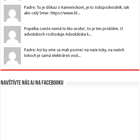
Padre: Tu je dôkaz o Kamenickom, je to židopodvodník, tak
ako celý Smer. https://www.hl...
Popelka: Lenže nemá to kto urobiť, to je ten problém. O
advokátoch rozhoduje Advokátska k...
Padre: Asi by sme sa mali pozrieť na naše toky, na našich
tokoch je samá elektráreň vod...
Navštívte nás aj na Facebooku