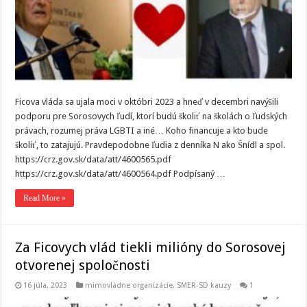
Ficova vláda sa ujala moci v októbri 2023 a hneď v decembri navýšili
podporu pre Sorosovych ľudí, ktorí budú školiť na školách o ľudských
právach, rozumej práva LGBTI a iné… Koho financuje a kto bude
školiť, to zatajujú. Pravdepodobne ľudia z denníka N ako Šnídl a spol.
https://crz.gov.sk/data/att/4600565.pdf
https://crz.gov.sk/data/att/4600564.pdf Podpísaný …
Read More »
Za Ficovych vlád tiekli milióny do Sorosovej
otvorenej spoločnosti
16 júla, 2023
mimovládne organizácie
,
SMER-SD kauzy
1