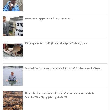
Podvodník Fico je podľa Babiša vlastníkom SPP
Milióny pre kafilérku v Mojši, majitelia figurujú v Rotary clube
Oklamal Fico ľudí aj vymyslenou operáciou srdca? Nikde mu nevidieť jazvu…
Horiace Los Angeles, požiar podľa plánu? ..ako príprava na smart city
SmartLA2028 a Olympijské hry v LA 2028?