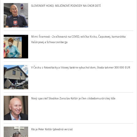
SLOVENSKÝ HOKEJ: MILIÓNOVÉ PODVODY NA ÚKOR DETÍ
Mimi Šramová – 2x očkovaná na COVID, volička Kisku, Čaputovej, kamarátka
Vašáryovej a Schwarzenberga
V Česku z fotovoltaiky a lítiovej batérie vybuchol dom, škoda takmer 300 000 EUR
Nový spasiteľ Slovákov Zoroslav Kollár je člen slobodomurárskej lóže
Kto je Peter Kotlár (pôvodná verzia)