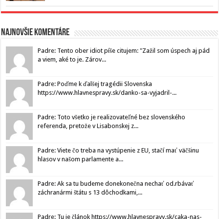
Najnovšie komentáre
Padre: Tento ober idiot píše citujem: "Zažil som úspech aj pád
a viem, aké to je. Zárov...
Padre: Poďme k ďalšej tragédii Slovenska
https://www.hlavnespravy.sk/danko-sa-vyjadril-...
Padre: Toto všetko je realizovateľné bez slovenského
referenda, pretože v Lisabonskej z...
Padre: Viete čo treba na vystúpenie z EU, stačí mať väčšinu
hlasov v našom parlamente a...
Padre: Ak sa tu budeme donekonečna nechať od.rbávať
záchranármi štátu s 13 dôchodkami,...
Padre: Tu je článok https://www.hlavnespravy.sk/caka-nas-