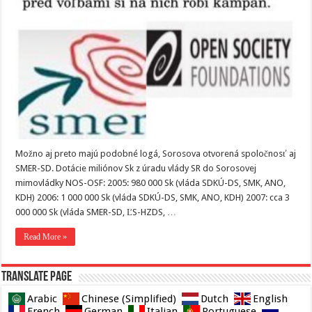
Možno aj preto majú podobné logá, Sorosova otvorená spoločnosť aj
SMER-SD. Dotácie miliónov Sk z úradu vlády SR do Sorosovej
mimovládky NOS-OSF: 2005: 980 000 Sk (vláda SDKÚ-DS, SMK, ANO,
KDH) 2006: 1 000 000 Sk (vláda SDKÚ-DS, SMK, ANO, KDH) 2007: cca 3
000 000 Sk (vláda SMER-SD, ĽS-HZDS, …
Read More »
Translate page
Arabic
Chinese (Simplified)
Dutch
English
French
German
Italian
Portuguese