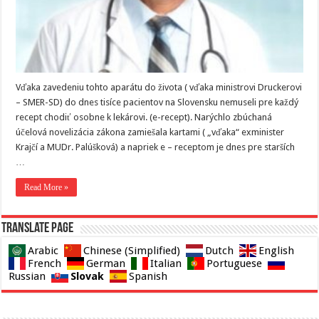
Vďaka zavedeniu tohto aparátu do života ( vďaka ministrovi Druckerovi
– SMER-SD) do dnes tisíce pacientov na Slovensku nemuseli pre každý
recept chodiť osobne k lekárovi. (e-recept). Narýchlo zbúchaná
účelová novelizácia zákona zamiešala kartami ( „vďaka“ exminister
Krajčí a MUDr. Palúšková) a napriek e – receptom je dnes pre starších
…
Read More »
Translate page
Arabic
Chinese (Simplified)
Dutch
English
French
German
Italian
Portuguese
Slovak
Russian
Spanish