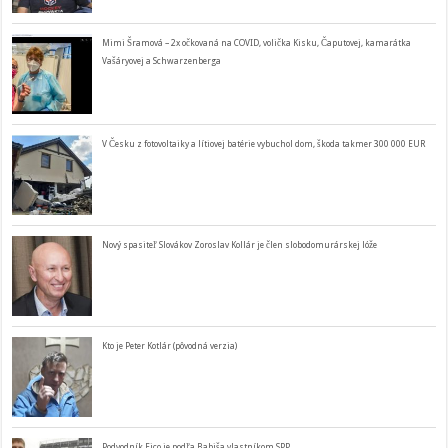
Mimi Šramová – 2x očkovaná na COVID, volička Kisku, Čaputovej, kamarátka
Vašáryovej a Schwarzenberga
V Česku z fotovoltaiky a lítiovej batérie vybuchol dom, škoda takmer 300 000 EUR
Nový spasiteľ Slovákov Zoroslav Kollár je člen slobodomurárskej lóže
Kto je Peter Kotlár (pôvodná verzia)
Podvodník Fico je podľa Babiša vlastníkom SPP