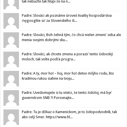
tak nebuďte tak hlúpi že na n...
Padre: Slováci ak poznáme úroveň kvality hospodárstva
/vygooglite si/ za Slovenského št...
Padre: Slováci, Boh žehná tým, čo chcú nielen zmeniť seba ale
menia svojimi dobrými sku...
Padre: Slováci, ak chcete zmenu a poraziť tento židovský
moloch, tak volte podľa progra...
Padre: A ty, mor ho! – hoj, mor ho! detvo môjho rodu, kto
kradmou rukou siahne na tvoju...
Padre: Uvedomujete si tu všetci, že tento židoloj, má byť
guvernérom SNB ?! Porovnajte...
Padre: Tu je dôkaz o Kamenickom, je to židopodvodník, tak
ako celý Smer. https://www.hl...