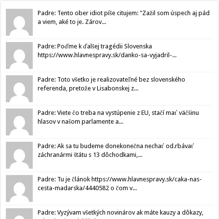
Padre: Tento ober idiot píše citujem: "Zažil som úspech aj pád
a viem, aké to je. Zárov...
Padre: Poďme k ďalšej tragédii Slovenska
https://www.hlavnespravy.sk/danko-sa-vyjadril-...
Padre: Toto všetko je realizovateľné bez slovenského
referenda, pretože v Lisabonskej z...
Padre: Viete čo treba na vystúpenie z EU, stačí mať väčšinu
hlasov v našom parlamente a...
Padre: Ak sa tu budeme donekonečna nechať od.rbávať
záchranármi štátu s 13 dôchodkami,...
Padre: Tu je článok https://www.hlavnespravy.sk/caka-nas-
cesta-madarska/4440582 o čom v...
Padre: Vyzývam všetkých novinárov ak máte kauzy a dôkazy,