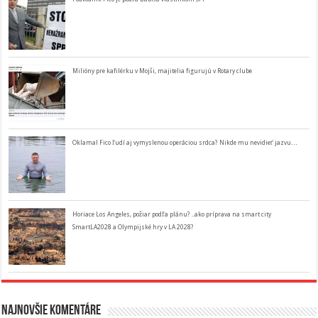
Milióny pre kafilérku v Mojši, majitelia figurujú v Rotary clube
Oklamal Fico ľudí aj vymyslenou operáciou srdca? Nikde mu nevidieť jazvu…
Horiace Los Angeles, požiar podľa plánu? ..ako príprava na smart city
SmartLA2028 a Olympijské hry v LA 2028?
Najnovšie komentáre