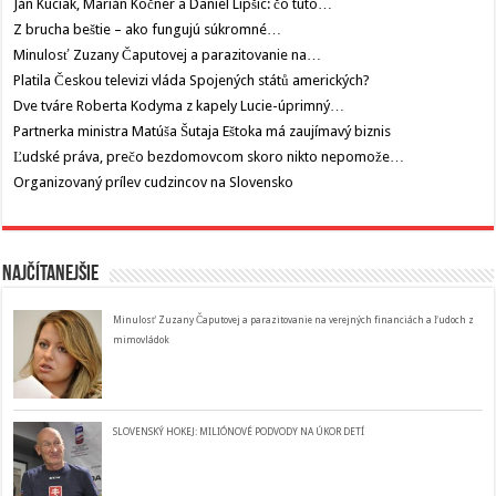
Ján Kuciak, Marián Kočner a Daniel Lipšic: čo túto…
Z brucha beštie – ako fungujú súkromné…
Minulosť Zuzany Čaputovej a parazitovanie na…
Platila Českou televizi vláda Spojených států amerických?
Dve tváre Roberta Kodyma z kapely Lucie-úprimný…
Partnerka ministra Matúša Šutaja Eštoka má zaujímavý biznis
Ľudské práva, prečo bezdomovcom skoro nikto nepomože…
Organizovaný prílev cudzincov na Slovensko
Najčítanejšie
Minulosť Zuzany Čaputovej a parazitovanie na verejných financiách a ľudoch z
mimovládok
SLOVENSKÝ HOKEJ: MILIÓNOVÉ PODVODY NA ÚKOR DETÍ