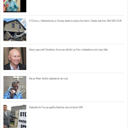
V Česku z fotovoltaiky a lítiovej batérie vybuchol dom, škoda takmer 300 000 EUR
Nový spasiteľ Slovákov Zoroslav Kollár je člen slobodomurárskej lóže
Kto je Peter Kotlár (pôvodná verzia)
Podvodník Fico je podľa Babiša vlastníkom SPP