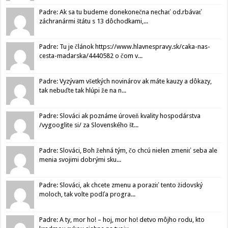
Padre: Ak sa tu budeme donekonečna nechať od.rbávať
záchranármi štátu s 13 dôchodkami,...
Padre: Tu je článok https://www.hlavnespravy.sk/caka-nas-
cesta-madarska/4440582 o čom v...
Padre: Vyzývam všetkých novinárov ak máte kauzy a dôkazy,
tak nebuďte tak hlúpi že na n...
Padre: Slováci ak poznáme úroveň kvality hospodárstva
/vygooglite si/ za Slovenského št...
Padre: Slováci, Boh žehná tým, čo chcú nielen zmeniť seba ale
menia svojimi dobrými sku...
Padre: Slováci, ak chcete zmenu a poraziť tento židovský
moloch, tak volte podľa progra...
Padre: A ty, mor ho! – hoj, mor ho! detvo môjho rodu, kto