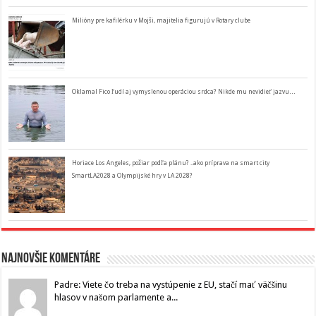
Milióny pre kafilérku v Mojši, majitelia figurujú v Rotary clube
Oklamal Fico ľudí aj vymyslenou operáciou srdca? Nikde mu nevidieť jazvu…
Horiace Los Angeles, požiar podľa plánu? ..ako príprava na smart city
SmartLA2028 a Olympijské hry v LA 2028?
Najnovšie komentáre
Padre: Viete čo treba na vystúpenie z EU, stačí mať väčšinu
hlasov v našom parlamente a...