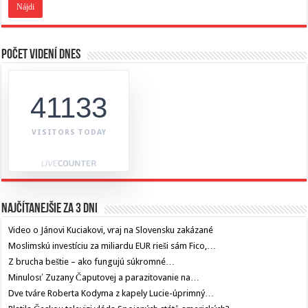
Počet videní dnes
41133
VISITORS TODAY
Najčítanejšie za 3 dni
Video o Jánovi Kuciakovi, vraj na Slovensku zakázané
Moslimskú investíciu za miliardu EUR rieši sám Fico,…
Z brucha beštie – ako fungujú súkromné…
Minulosť Zuzany Čaputovej a parazitovanie na…
Dve tváre Roberta Kodyma z kapely Lucie-úprimný…