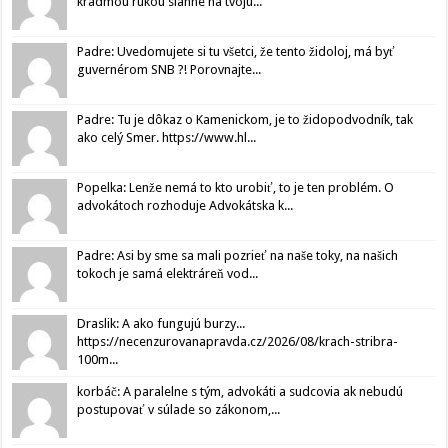
kradmou rukou siahne na tvoju...
Padre: Uvedomujete si tu všetci, že tento židoloj, má byť
guvernérom SNB ?! Porovnajte...
Padre: Tu je dôkaz o Kamenickom, je to židopodvodník, tak
ako celý Smer. https://www.hl...
Popelka: Lenže nemá to kto urobiť, to je ten problém. O
advokátoch rozhoduje Advokátska k...
Padre: Asi by sme sa mali pozrieť na naše toky, na našich
tokoch je samá elektráreň vod...
Draslik: A ako fungujú burzy...
https://necenzurovanapravda.cz/2026/08/krach-stribra-
100m...
korbáč: A paralelne s tým, advokáti a sudcovia ak nebudú
postupovať v súlade so zákonom,...