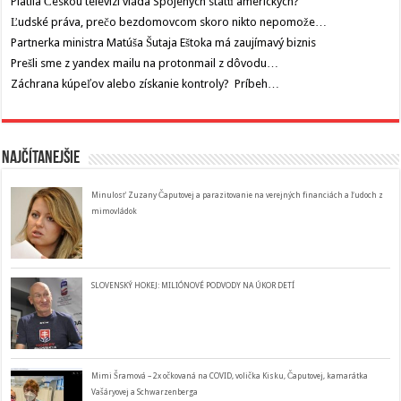
Platila Českou televizi vláda Spojených států amerických?
Ľudské práva, prečo bezdomovcom skoro nikto nepomože…
Partnerka ministra Matúša Šutaja Eštoka má zaujímavý biznis
Prešli sme z yandex mailu na protonmail z dôvodu…
Záchrana kúpeľov alebo získanie kontroly? Príbeh…
Najčítanejšie
Minulosť Zuzany Čaputovej a parazitovanie na verejných financiách a ľudoch z
mimovládok
SLOVENSKÝ HOKEJ: MILIÓNOVÉ PODVODY NA ÚKOR DETÍ
Mimi Šramová – 2x očkovaná na COVID, volička Kisku, Čaputovej, kamarátka
Vašáryovej a Schwarzenberga