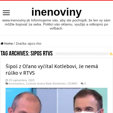
inenoviny
www.inenoviny.sk Informujeme vás, aby ste pochopili, že len vy sám
môžte bojovať za seba. Politici vás oklamu, využijú a odkopnú po
voľbách.
Home
/
Značka:
sipos rtvs
Tag Archives:
sipos rtvs
Šipoš z Oľano vyčítal Kotlebovi, že nemá
rúško v RTVS
29 septembra, 2020
koronavírus
,
Ľudová strana Naše Slovensko
,
OĽANO
0