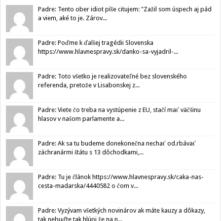
Padre: Tento ober idiot píše citujem: "Zažil som úspech aj pád
a viem, aké to je. Zárov...
Padre: Poďme k ďalšej tragédii Slovenska
https://www.hlavnespravy.sk/danko-sa-vyjadril-...
Padre: Toto všetko je realizovateľné bez slovenského
referenda, pretože v Lisabonskej z...
Padre: Viete čo treba na vystúpenie z EU, stačí mať väčšinu
hlasov v našom parlamente a...
Padre: Ak sa tu budeme donekonečna nechať od.rbávať
záchranármi štátu s 13 dôchodkami,...
Padre: Tu je článok https://www.hlavnespravy.sk/caka-nas-
cesta-madarska/4440582 o čom v...
Padre: Vyzývam všetkých novinárov ak máte kauzy a dôkazy,
tak nebuďte tak hlúpi že na n...