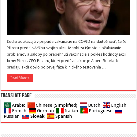
Ľudia poukazujú v prípade vakcinácie na COVID na skutočnosť, že šéf
Pfizeru predal väčšinu svojich akcii. Mnohí za tým vidia očakávanie
problémov a žaloby po prebehnutí vakcinácie a pokles hodnoty akcií
firmy Pfizer. CEO Pfizeru, ktorý predával akcie je Albert Bourla. K
predaju akcií došlo po prvej fáze klinického testovania …
Read More »
Translate page
Arabic
Chinese (Simplified)
Dutch
English
French
German
Italian
Portuguese
Slovak
Russian
Spanish