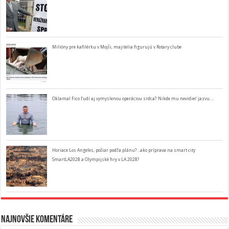
Milióny pre kafilérku v Mojši, majitelia figurujú v Rotary clube
Oklamal Fico ľudí aj vymyslenou operáciou srdca? Nikde mu nevidieť jazvu…
Horiace Los Angeles, požiar podľa plánu? ..ako príprava na smart city
SmartLA2028 a Olympijské hry v LA 2028?
Najnovšie komentáre