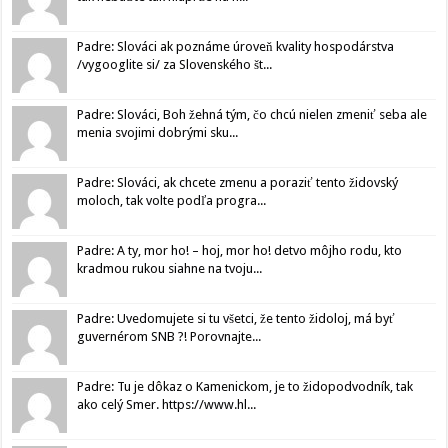
Padre: Slováci ak poznáme úroveň kvality hospodárstva
/vygooglite si/ za Slovenského št...
Padre: Slováci, Boh žehná tým, čo chcú nielen zmeniť seba ale
menia svojimi dobrými sku...
Padre: Slováci, ak chcete zmenu a poraziť tento židovský
moloch, tak volte podľa progra...
Padre: A ty, mor ho! – hoj, mor ho! detvo môjho rodu, kto
kradmou rukou siahne na tvoju...
Padre: Uvedomujete si tu všetci, že tento židoloj, má byť
guvernérom SNB ?! Porovnajte...
Padre: Tu je dôkaz o Kamenickom, je to židopodvodník, tak
ako celý Smer. https://www.hl...