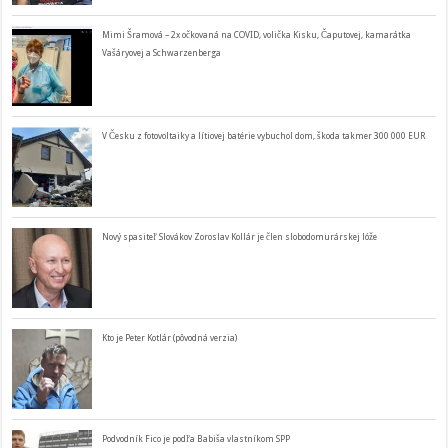
Mimi Šramová – 2x očkovaná na COVID, volička Kisku, Čaputovej, kamarátka
Vašáryovej a Schwarzenberga
V Česku z fotovoltaiky a lítiovej batérie vybuchol dom, škoda takmer 300 000 EUR
Nový spasiteľ Slovákov Zoroslav Kollár je člen slobodomurárskej lóže
Kto je Peter Kotlár (pôvodná verzia)
Podvodník Fico je podľa Babiša vlastníkom SPP