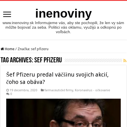
inenoviny
www.inenoviny.sk Informujeme vás, aby ste pochopili, že len vy sám
môžte bojovať za seba. Politici vás oklamu, využijú a odkopnú po
voľbách.
Home
/
Značka:
sef pfizeru
Tag Archives:
sef pfizeru
Šef Pfizeru predal väčšinu svojich akcií,
čoho sa obáva?
19 decembra, 2020
farmaceutické firmy
,
Koronavírus - očkovanie
0