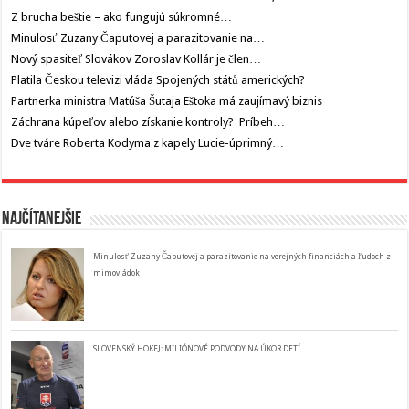
Z brucha beštie – ako fungujú súkromné…
Minulosť Zuzany Čaputovej a parazitovanie na…
Nový spasiteľ Slovákov Zoroslav Kollár je člen…
Platila Českou televizi vláda Spojených států amerických?
Partnerka ministra Matúša Šutaja Eštoka má zaujímavý biznis
Záchrana kúpeľov alebo získanie kontroly? Príbeh…
Dve tváre Roberta Kodyma z kapely Lucie-úprimný…
Najčítanejšie
Minulosť Zuzany Čaputovej a parazitovanie na verejných financiách a ľudoch z
mimovládok
SLOVENSKÝ HOKEJ: MILIÓNOVÉ PODVODY NA ÚKOR DETÍ