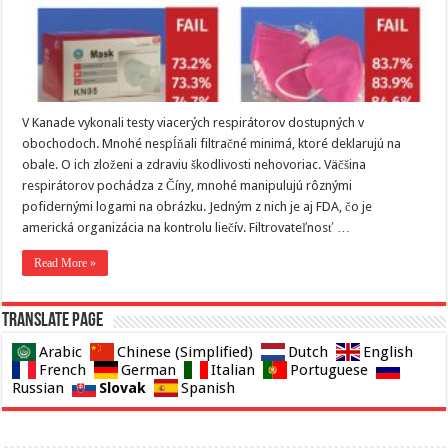
V Kanade vykonali testy viacerých respirátorov dostupných v
obochodoch. Mnohé nespĺňali filtračné minimá, ktoré deklarujú na
obale. O ich zloženi a zdraviu škodlivosti nehovoriac. Väčšina
respirátorov pochádza z Číny, mnohé manipulujú rôznými
pofidernými logami na obrázku. Jedným z nich je aj FDA, čo je
americká organizácia na kontrolu liečív. Filtrovateľnosť …
Read More »
Translate page
Arabic
Chinese (Simplified)
Dutch
English
French
German
Italian
Portuguese
Slovak
Russian
Spanish