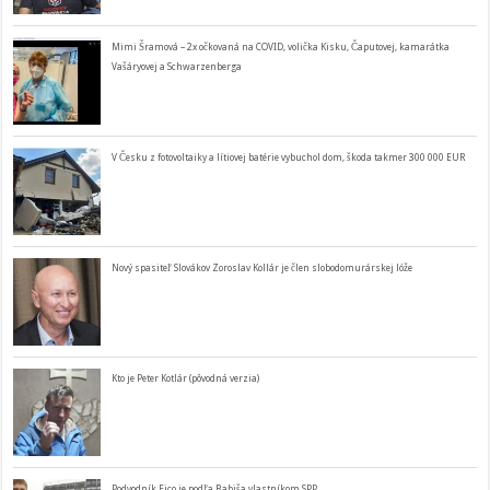
Mimi Šramová – 2x očkovaná na COVID, volička Kisku, Čaputovej, kamarátka
Vašáryovej a Schwarzenberga
V Česku z fotovoltaiky a lítiovej batérie vybuchol dom, škoda takmer 300 000 EUR
Nový spasiteľ Slovákov Zoroslav Kollár je člen slobodomurárskej lóže
Kto je Peter Kotlár (pôvodná verzia)
Podvodník Fico je podľa Babiša vlastníkom SPP