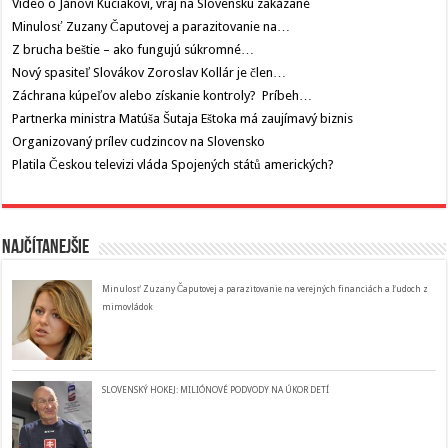
Video o Jánovi Kuciakovi, vraj na Slovensku zakázané
Minulosť Zuzany Čaputovej a parazitovanie na…
Z brucha beštie – ako fungujú súkromné…
Nový spasiteľ Slovákov Zoroslav Kollár je člen…
Záchrana kúpeľov alebo získanie kontroly? Príbeh…
Partnerka ministra Matúša Šutaja Eštoka má zaujímavý biznis
Organizovaný prílev cudzincov na Slovensko
Platila Českou televizi vláda Spojených států amerických?
Najčítanejšie
Minulosť Zuzany Čaputovej a parazitovanie na verejných financiách a ľudoch z
mimovládok
SLOVENSKÝ HOKEJ: MILIÓNOVÉ PODVODY NA ÚKOR DETÍ