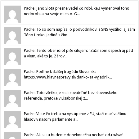
Padre: Jano Slota presne vedel čo robí, keď vymenoval toho
nedorobka na svoje miesto. G...
Padre: To čo som napísal o podvodníkovi z SNS vystihol aj sám
Tóno Hrnko, jediné s čím...
Padre: Tento ober idiot píše citujem: "Zažil som úspech aj pád
a viem, aké to je. Zárov...
Padre: Poďme k ďalšej tragédii Slovenska
https://www.hlavnespravy.sk/danko-sa-vyjadril-...
Padre: Toto všetko je realizovateľné bez slovenského
referenda, pretože v Lisabonskej z...
Padre: Viete čo treba na vystúpenie z EU, stačí mať väčšinu
hlasov v našom parlamente a...
Padre: Ak sa tu budeme donekonečna nechať od.rbávať