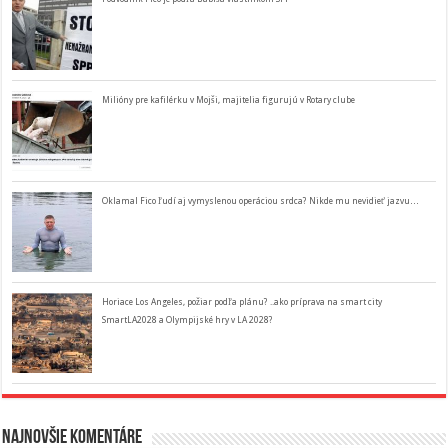
Milióny pre kafilérku v Mojši, majitelia figurujú v Rotary clube
Oklamal Fico ľudí aj vymyslenou operáciou srdca? Nikde mu nevidieť jazvu…
Horiace Los Angeles, požiar podľa plánu? ..ako príprava na smart city
SmartLA2028 a Olympijské hry v LA 2028?
Najnovšie komentáre