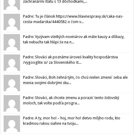
záchranármi štátu s 13 dôchodkami,...
Padre: Tu je článok https://www.hlavnespravy.sk/caka-nas-
cesta-madarska/4440582 o čom v...
Padre: Vyzývam všetkých novinárov ak máte kauzy a dôkazy,
tak nebuďte tak hlúpi že na n...
Padre: Slováci ak poznáme úroveň kvality hospodárstva
/vygooglite si/ za Slovenského št...
Padre: Slováci, Boh žehná tým, čo chcú nielen zmeniť seba ale
menia svojimi dobrými sku...
Padre: Slováci, ak chcete zmenu a poraziť tento židovský
moloch, tak volte podľa progra...
Padre: A ty, mor ho! – hoj, mor ho! detvo môjho rodu, kto
kradmou rukou siahne na tvoju...