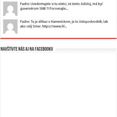
Padre: Uvedomujete si tu všetci, že tento židoloj, má byť
guvernérom SNB ?! Porovnajte...
Padre: Tu je dôkaz o Kamenickom, je to židopodvodník, tak
ako celý Smer. https://www.hl...
Navštívte nás aj na Facebooku