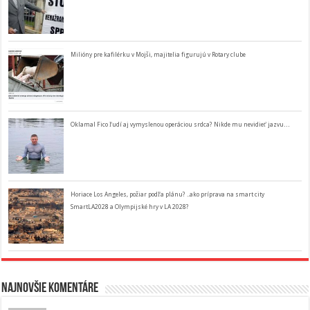
Milióny pre kafilérku v Mojši, majitelia figurujú v Rotary clube
Oklamal Fico ľudí aj vymyslenou operáciou srdca? Nikde mu nevidieť jazvu…
Horiace Los Angeles, požiar podľa plánu? ..ako príprava na smart city
SmartLA2028 a Olympijské hry v LA 2028?
Najnovšie komentáre