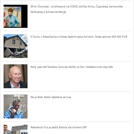
Mimi Šramová – 2x očkovaná na COVID, volička Kisku, Čaputovej, kamarátka
Vašáryovej a Schwarzenberga
V Česku z fotovoltaiky a lítiovej batérie vybuchol dom, škoda takmer 300 000 EUR
Nový spasiteľ Slovákov Zoroslav Kollár je člen slobodomurárskej lóže
Kto je Peter Kotlár (pôvodná verzia)
Podvodník Fico je podľa Babiša vlastníkom SPP