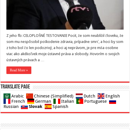
Z jeho fb: CELOPLOŠNÉ TESTOVANIE Pocit, že som neublížil človeku, že
som mu nespôsobil poškodenie zdravia, prípadne smrť, a hoci by som
z toho bol čo len podozrivý, a hoci aj neprávom, je pre mňa osobne
viac ako akékoľvek moje ústavné práva a slobody. Hovorím o svojich
ústavných právach a …
Read More »
Translate page
Arabic
Chinese (Simplified)
Dutch
English
French
German
Italian
Portuguese
Slovak
Russian
Spanish