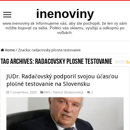
inenoviny
www.inenoviny.sk Informujeme vás, aby ste pochopili, že len vy sám
môžte bojovať za seba. Politici vás oklamu, využijú a odkopnú po
voľbách.
Home
/
Značka:
radacovsky plosne testovanie
Tag Archives:
radacovsky plosne testovanie
JUDr. Radačovský podporil svojou účasťou
plošné testovanie na Slovensku
1 novembra, 2020
RNS - Patriot (Radačovský)
3