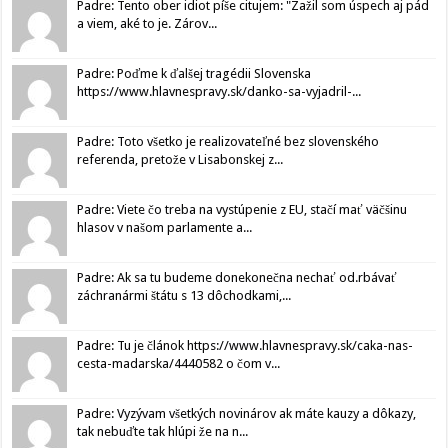
Padre: Tento ober idiot píše citujem: "Zažil som úspech aj pád
a viem, aké to je. Zárov...
Padre: Poďme k ďalšej tragédii Slovenska
https://www.hlavnespravy.sk/danko-sa-vyjadril-...
Padre: Toto všetko je realizovateľné bez slovenského
referenda, pretože v Lisabonskej z...
Padre: Viete čo treba na vystúpenie z EU, stačí mať väčšinu
hlasov v našom parlamente a...
Padre: Ak sa tu budeme donekonečna nechať od.rbávať
záchranármi štátu s 13 dôchodkami,...
Padre: Tu je článok https://www.hlavnespravy.sk/caka-nas-
cesta-madarska/4440582 o čom v...
Padre: Vyzývam všetkých novinárov ak máte kauzy a dôkazy,
tak nebuďte tak hlúpi že na n...