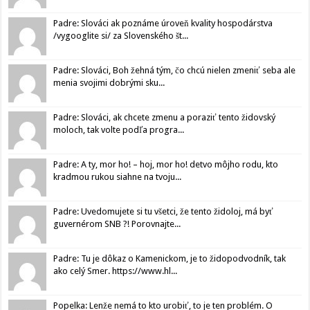
Padre: Slováci ak poznáme úroveň kvality hospodárstva
/vygooglite si/ za Slovenského št...
Padre: Slováci, Boh žehná tým, čo chcú nielen zmeniť seba ale
menia svojimi dobrými sku...
Padre: Slováci, ak chcete zmenu a poraziť tento židovský
moloch, tak volte podľa progra...
Padre: A ty, mor ho! – hoj, mor ho! detvo môjho rodu, kto
kradmou rukou siahne na tvoju...
Padre: Uvedomujete si tu všetci, že tento židoloj, má byť
guvernérom SNB ?! Porovnajte...
Padre: Tu je dôkaz o Kamenickom, je to židopodvodník, tak
ako celý Smer. https://www.hl...
Popelka: Lenže nemá to kto urobiť, to je ten problém. O