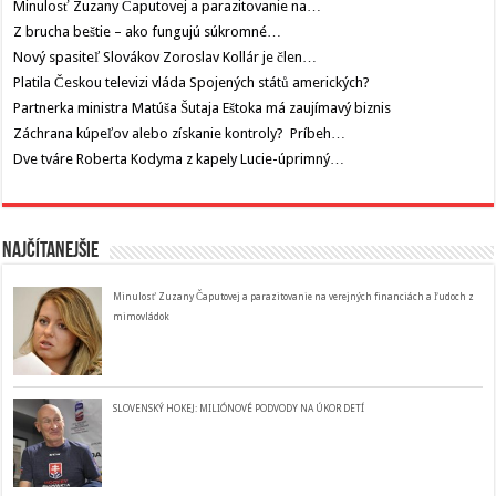
Minulosť Zuzany Čaputovej a parazitovanie na…
Z brucha beštie – ako fungujú súkromné…
Nový spasiteľ Slovákov Zoroslav Kollár je člen…
Platila Českou televizi vláda Spojených států amerických?
Partnerka ministra Matúša Šutaja Eštoka má zaujímavý biznis
Záchrana kúpeľov alebo získanie kontroly? Príbeh…
Dve tváre Roberta Kodyma z kapely Lucie-úprimný…
Najčítanejšie
Minulosť Zuzany Čaputovej a parazitovanie na verejných financiách a ľudoch z
mimovládok
SLOVENSKÝ HOKEJ: MILIÓNOVÉ PODVODY NA ÚKOR DETÍ