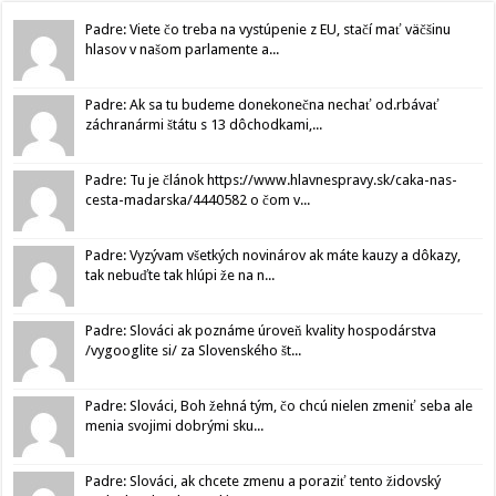
Padre: Viete čo treba na vystúpenie z EU, stačí mať väčšinu
hlasov v našom parlamente a...
Padre: Ak sa tu budeme donekonečna nechať od.rbávať
záchranármi štátu s 13 dôchodkami,...
Padre: Tu je článok https://www.hlavnespravy.sk/caka-nas-
cesta-madarska/4440582 o čom v...
Padre: Vyzývam všetkých novinárov ak máte kauzy a dôkazy,
tak nebuďte tak hlúpi že na n...
Padre: Slováci ak poznáme úroveň kvality hospodárstva
/vygooglite si/ za Slovenského št...
Padre: Slováci, Boh žehná tým, čo chcú nielen zmeniť seba ale
menia svojimi dobrými sku...
Padre: Slováci, ak chcete zmenu a poraziť tento židovský