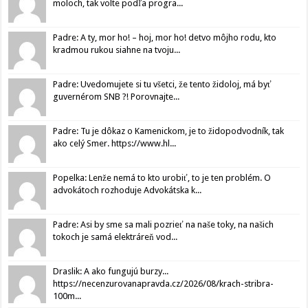
moloch, tak volte podľa progra...
Padre: A ty, mor ho! – hoj, mor ho! detvo môjho rodu, kto
kradmou rukou siahne na tvoju...
Padre: Uvedomujete si tu všetci, že tento židoloj, má byť
guvernérom SNB ?! Porovnajte...
Padre: Tu je dôkaz o Kamenickom, je to židopodvodník, tak
ako celý Smer. https://www.hl...
Popelka: Lenže nemá to kto urobiť, to je ten problém. O
advokátoch rozhoduje Advokátska k...
Padre: Asi by sme sa mali pozrieť na naše toky, na našich
tokoch je samá elektráreň vod...
Draslik: A ako fungujú burzy...
https://necenzurovanapravda.cz/2026/08/krach-stribra-
100m...