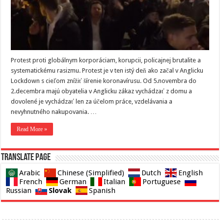
Protest proti globálnym korporáciam, korupcii, policajnej brutalite a
systematickému rasizmu. Protest je v ten istý deň ako začal v Anglicku
Lockdown s cieľom znížiť šírenie koronavírusu. Od 5.novembra do
2.decembra majú obyatelia v Anglicku zákaz vychádzať z domu a
dovolené je vychádzať len za účelom práce, vzdelávania a
nevyhnutného nakupovania. …
Read More »
Translate page
Arabic
Chinese (Simplified)
Dutch
English
French
German
Italian
Portuguese
Slovak
Russian
Spanish