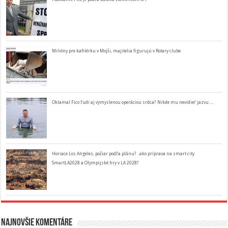
Milióny pre kafilérku v Mojši, majitelia figurujú v Rotary clube
Oklamal Fico ľudí aj vymyslenou operáciou srdca? Nikde mu nevidieť jazvu…
Horiace Los Angeles, požiar podľa plánu? ..ako príprava na smart city
SmartLA2028 a Olympijské hry v LA 2028?
Najnovšie komentáre