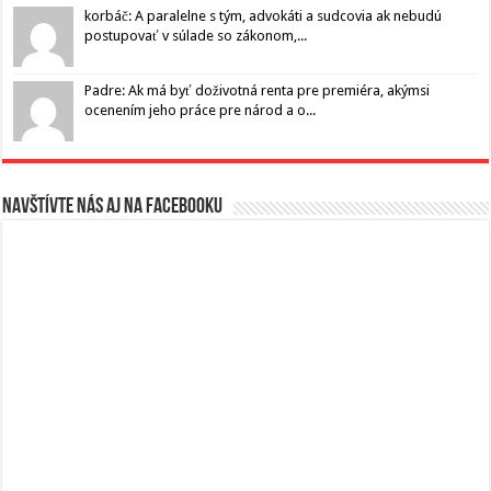
korbáč: A paralelne s tým, advokáti a sudcovia ak nebudú
postupovať v súlade so zákonom,...
Padre: Ak má byť doživotná renta pre premiéra, akýmsi
ocenením jeho práce pre národ a o...
Navštívte nás aj na Facebooku