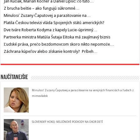
Ján Kuciak, Marián Kočner a Daniel Lipšic: čo túto…
Z brucha beštie – ako fungujú súkromné…
Minulosť Zuzany Čaputovej a parazitovanie na…
Platila Českou televizi vláda Spojených států amerických?
Dve tváre Roberta Kodyma z kapely Lucie-úprimný…
Partnerka ministra Matúša Šutaja Eštoka má zaujímavý biznis
Ľudské práva, prečo bezdomovcom skoro nikto nepomože…
Záchrana kúpeľov alebo získanie kontroly? Príbeh…
Najčítanejšie
Minulosť Zuzany Čaputovej a parazitovanie na verejných financiách a ľudoch z
mimovládok
SLOVENSKÝ HOKEJ: MILIÓNOVÉ PODVODY NA ÚKOR DETÍ