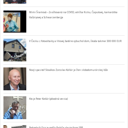
Mimi Šramová – 2x očkovaná na COVID, volička Kisku, Čaputovej, kamarátka
Vašáryovej a Schwarzenberga
V Česku z fotovoltaiky a lítiovej batérie vybuchol dom, škoda takmer 300 000 EUR
Nový spasiteľ Slovákov Zoroslav Kollár je člen slobodomurárskej lóže
Kto je Peter Kotlár (pôvodná verzia)
Podvodník Fico je podľa Babiša vlastníkom SPP