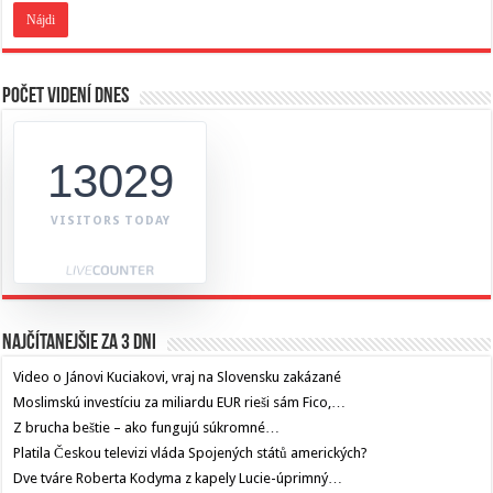
Počet videní dnes
13029
VISITORS TODAY
Najčítanejšie za 3 dni
Video o Jánovi Kuciakovi, vraj na Slovensku zakázané
Moslimskú investíciu za miliardu EUR rieši sám Fico,…
Z brucha beštie – ako fungujú súkromné…
Platila Českou televizi vláda Spojených států amerických?
Dve tváre Roberta Kodyma z kapely Lucie-úprimný…