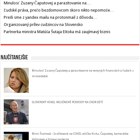
Minulosť Zuzany Čaputovej a parazitovanie na…
Ľudské práva, prečo bezdomovcom skoro nikto nepomože…
Prešli sme z yandex mailu na protonmail z dôvodu…
Organizovaný prílev cudzincov na Slovensko
Partnerka ministra Matúša Šutaja Eštoka má zaujímavý biznis
Najčítanejšie
Minulosť Zuzany Čaputovej a parazitovanie na verejných financiách a ľudoch z
mimovládok
SLOVENSKÝ HOKEJ: MILIÓNOVÉ PODVODY NA ÚKOR DETÍ
Mimi Šramová – 2x očkovaná na COVID, volička Kisku, Čaputovej, kamarátka
Vašáryovej a Schwarzenberga