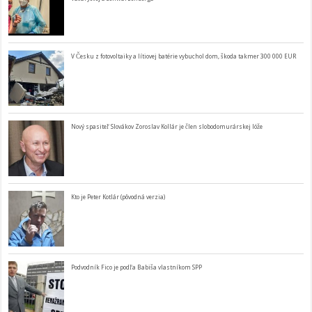
V Česku z fotovoltaiky a lítiovej batérie vybuchol dom, škoda takmer 300 000 EUR
Nový spasiteľ Slovákov Zoroslav Kollár je člen slobodomurárskej lóže
Kto je Peter Kotlár (pôvodná verzia)
Podvodník Fico je podľa Babiša vlastníkom SPP