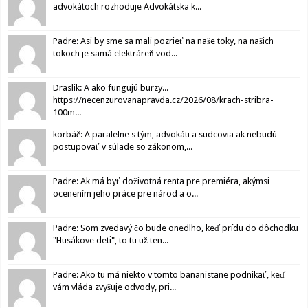
advokátoch rozhoduje Advokátska k...
Padre: Asi by sme sa mali pozrieť na naše toky, na našich
tokoch je samá elektráreň vod...
Draslik: A ako fungujú burzy...
https://necenzurovanapravda.cz/2026/08/krach-stribra-
100m...
korbáč: A paralelne s tým, advokáti a sudcovia ak nebudú
postupovať v súlade so zákonom,...
Padre: Ak má byť doživotná renta pre premiéra, akýmsi
ocenením jeho práce pre národ a o...
Padre: Som zvedavý čo bude onedlho, keď prídu do dôchodku
"Husákove deti", to tu už ten...
Padre: Ako tu má niekto v tomto bananistane podnikať, keď
vám vláda zvyšuje odvody, pri...