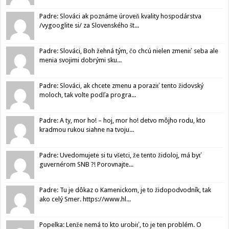
Padre: Slováci ak poznáme úroveň kvality hospodárstva
/vygooglite si/ za Slovenského št...
Padre: Slováci, Boh žehná tým, čo chcú nielen zmeniť seba ale
menia svojimi dobrými sku...
Padre: Slováci, ak chcete zmenu a poraziť tento židovský
moloch, tak volte podľa progra...
Padre: A ty, mor ho! – hoj, mor ho! detvo môjho rodu, kto
kradmou rukou siahne na tvoju...
Padre: Uvedomujete si tu všetci, že tento židoloj, má byť
guvernérom SNB ?! Porovnajte...
Padre: Tu je dôkaz o Kamenickom, je to židopodvodník, tak
ako celý Smer. https://www.hl...
Popelka: Lenže nemá to kto urobiť, to je ten problém. O