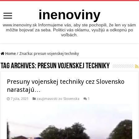
inenoviny
www.inenoviny.sk Informujeme vás, aby ste pochopili, že len vy sám
môžte bojovať za seba. Politici vás oklamu, využijú a odkopnú po
voľbách.
Home
/
Značka:
presun vojenskej techniky
Tag Archives:
presun vojenskej techniky
Presuny vojenskej techniky cez Slovensko
narastajú…
7 júla, 2021
zaujimavosti zo Slovenska
1