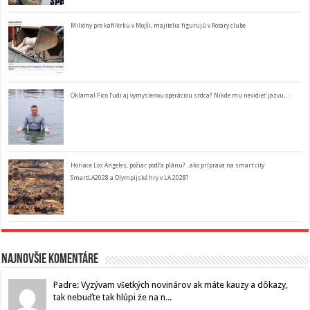
Milióny pre kafilérku v Mojši, majitelia figurujú v Rotary clube
Oklamal Fico ľudí aj vymyslenou operáciou srdca? Nikde mu nevidieť jazvu…
Horiace Los Angeles, požiar podľa plánu? ..ako príprava na smart city
SmartLA2028 a Olympijské hry v LA 2028?
Najnovšie komentáre
Padre: Vyzývam všetkých novinárov ak máte kauzy a dôkazy,
tak nebuďte tak hlúpi že na n...