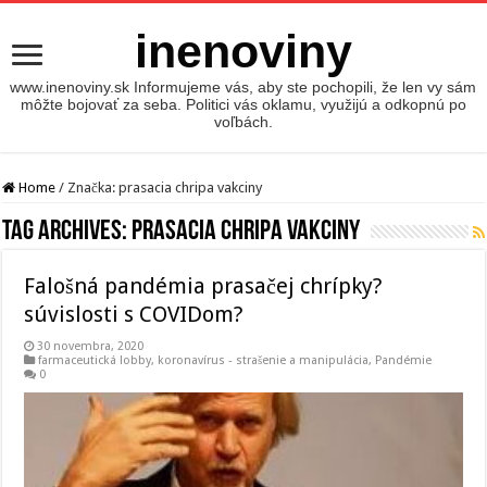
inenoviny
www.inenoviny.sk Informujeme vás, aby ste pochopili, že len vy sám
môžte bojovať za seba. Politici vás oklamu, využijú a odkopnú po
voľbách.
Home
/
Značka:
prasacia chripa vakciny
Tag Archives:
prasacia chripa vakciny
Falošná pandémia prasačej chrípky?
súvislosti s COVIDom?
30 novembra, 2020
farmaceutická lobby
,
koronavírus - strašenie a manipulácia
,
Pandémie
0