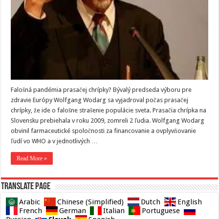
Falošná pandémia prasačej chrípky? Bývalý predseda výboru pre
zdravie Európy Wolfgang Wodarg sa vyjadroval počas prasačej
chrípky, že ide o falošne strašenie populácie sveta. Prasačia chrípka na
Slovensku prebiehala v roku 2009, zomreli 2 ľudia. Wolfgang Wodarg
obvinil farmaceutické spoločnosti za financovanie a ovplyvňovanie
ľudí vo WHO a v jednotlivých …
Read More »
Translate page
Arabic
Chinese (Simplified)
Dutch
English
French
German
Italian
Portuguese