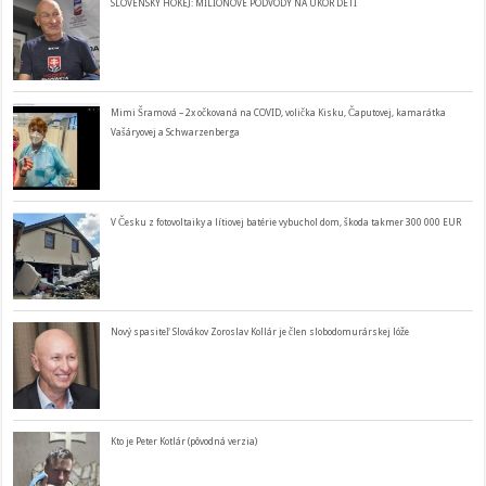
SLOVENSKÝ HOKEJ: MILIÓNOVÉ PODVODY NA ÚKOR DETÍ
Mimi Šramová – 2x očkovaná na COVID, volička Kisku, Čaputovej, kamarátka
Vašáryovej a Schwarzenberga
V Česku z fotovoltaiky a lítiovej batérie vybuchol dom, škoda takmer 300 000 EUR
Nový spasiteľ Slovákov Zoroslav Kollár je člen slobodomurárskej lóže
Kto je Peter Kotlár (pôvodná verzia)