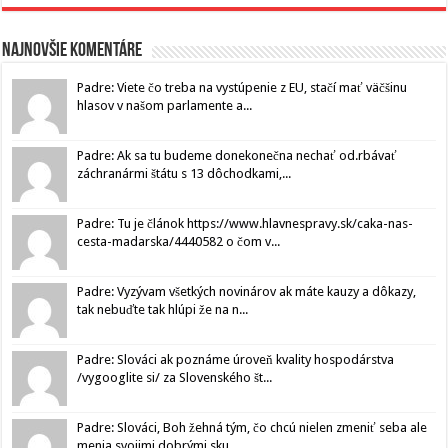
Najnovšie komentáre
Padre: Viete čo treba na vystúpenie z EU, stačí mať väčšinu
hlasov v našom parlamente a...
Padre: Ak sa tu budeme donekonečna nechať od.rbávať
záchranármi štátu s 13 dôchodkami,...
Padre: Tu je článok https://www.hlavnespravy.sk/caka-nas-
cesta-madarska/4440582 o čom v...
Padre: Vyzývam všetkých novinárov ak máte kauzy a dôkazy,
tak nebuďte tak hlúpi že na n...
Padre: Slováci ak poznáme úroveň kvality hospodárstva
/vygooglite si/ za Slovenského št...
Padre: Slováci, Boh žehná tým, čo chcú nielen zmeniť seba ale
menia svojimi dobrými sku...