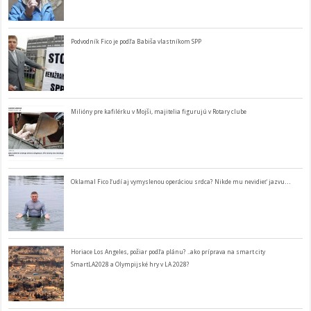
Podvodník Fico je podľa Babiša vlastníkom SPP
Milióny pre kafilérku v Mojši, majitelia figurujú v Rotary clube
Oklamal Fico ľudí aj vymyslenou operáciou srdca? Nikde mu nevidieť jazvu…
Horiace Los Angeles, požiar podľa plánu? ..ako príprava na smart city
SmartLA2028 a Olympijské hry v LA 2028?