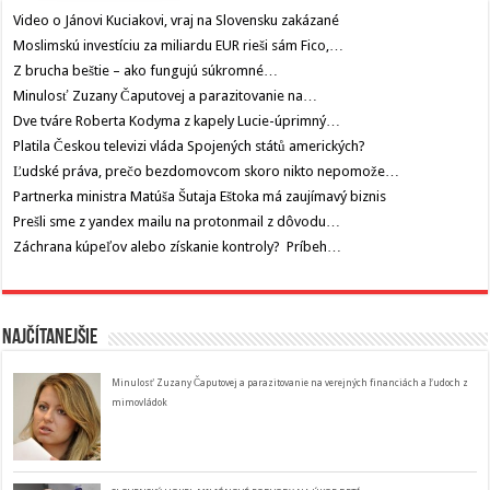
Video o Jánovi Kuciakovi, vraj na Slovensku zakázané
Moslimskú investíciu za miliardu EUR rieši sám Fico,…
Z brucha beštie – ako fungujú súkromné…
Minulosť Zuzany Čaputovej a parazitovanie na…
Dve tváre Roberta Kodyma z kapely Lucie-úprimný…
Platila Českou televizi vláda Spojených států amerických?
Ľudské práva, prečo bezdomovcom skoro nikto nepomože…
Partnerka ministra Matúša Šutaja Eštoka má zaujímavý biznis
Prešli sme z yandex mailu na protonmail z dôvodu…
Záchrana kúpeľov alebo získanie kontroly? Príbeh…
Najčítanejšie
Minulosť Zuzany Čaputovej a parazitovanie na verejných financiách a ľudoch z
mimovládok