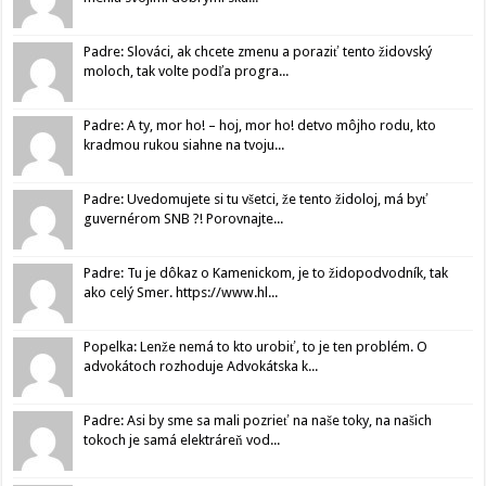
Padre: Slováci, ak chcete zmenu a poraziť tento židovský
moloch, tak volte podľa progra...
Padre: A ty, mor ho! – hoj, mor ho! detvo môjho rodu, kto
kradmou rukou siahne na tvoju...
Padre: Uvedomujete si tu všetci, že tento židoloj, má byť
guvernérom SNB ?! Porovnajte...
Padre: Tu je dôkaz o Kamenickom, je to židopodvodník, tak
ako celý Smer. https://www.hl...
Popelka: Lenže nemá to kto urobiť, to je ten problém. O
advokátoch rozhoduje Advokátska k...
Padre: Asi by sme sa mali pozrieť na naše toky, na našich
tokoch je samá elektráreň vod...