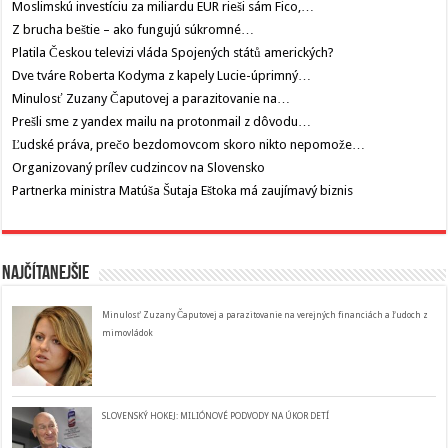
Moslimskú investíciu za miliardu EUR rieši sám Fico,…
Z brucha beštie – ako fungujú súkromné…
Platila Českou televizi vláda Spojených států amerických?
Dve tváre Roberta Kodyma z kapely Lucie-úprimný…
Minulosť Zuzany Čaputovej a parazitovanie na…
Prešli sme z yandex mailu na protonmail z dôvodu…
Ľudské práva, prečo bezdomovcom skoro nikto nepomože…
Organizovaný prílev cudzincov na Slovensko
Partnerka ministra Matúša Šutaja Eštoka má zaujímavý biznis
Najčítanejšie
Minulosť Zuzany Čaputovej a parazitovanie na verejných financiách a ľudoch z
mimovládok
SLOVENSKÝ HOKEJ: MILIÓNOVÉ PODVODY NA ÚKOR DETÍ