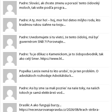
Padre: Slováci, ak chcete zmenu a poraziť tento židovský
moloch, tak volte podľa progra...
Padre: A ty, mor ho! – hoj, mor ho! detvo môjho rodu, kto
kradmou rukou siahne na tvoju...
Padre: Uvedomujete si tu všetci, že tento židoloj, má byť
guvernérom SNB ?! Porovnajte...
Padre: Tu je dôkaz o Kamenickom, je to židopodvodník, tak
ako celý Smer. https://www.hl...
Popelka: Lenže nemá to kto urobiť, to je ten problém. O
advokátoch rozhoduje Advokátska k...
Padre: Asi by sme sa mali pozrieť na naše toky, na našich
tokoch je samá elektráreň vod...
Draslik: A ako fungujú burzy...
https://necenzurovanapravda.cz/2026/08/krach-stribra-