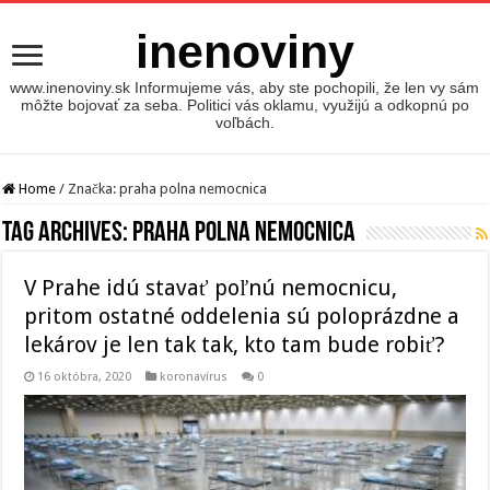
inenoviny
www.inenoviny.sk Informujeme vás, aby ste pochopili, že len vy sám
môžte bojovať za seba. Politici vás oklamu, využijú a odkopnú po
voľbách.
Home
/
Značka:
praha polna nemocnica
Tag Archives:
praha polna nemocnica
V Prahe idú stavať poľnú nemocnicu,
pritom ostatné oddelenia sú poloprázdne a
lekárov je len tak tak, kto tam bude robiť?
16 októbra, 2020
koronavírus
0