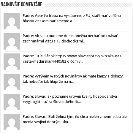
Najnovšie komentáre
Padre: Viete čo treba na vystúpenie z EU, stačí mať väčšinu
hlasov v našom parlamente a...
Padre: Ak sa tu budeme donekonečna nechať od.rbávať
záchranármi štátu s 13 dôchodkami,...
Padre: Tu je článok https://www.hlavnespravy.sk/caka-nas-
cesta-madarska/4440582 o čom v...
Padre: Vyzývam všetkých novinárov ak máte kauzy a dôkazy,
tak nebuďte tak hlúpi že na n...
Padre: Slováci ak poznáme úroveň kvality hospodárstva
/vygooglite si/ za Slovenského št...
Padre: Slováci, Boh žehná tým, čo chcú nielen zmeniť seba ale
menia svojimi dobrými sku...