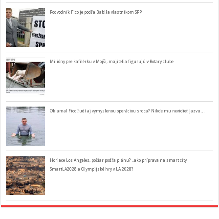
Podvodník Fico je podľa Babiša vlastníkom SPP
Milióny pre kafilérku v Mojši, majitelia figurujú v Rotary clube
Oklamal Fico ľudí aj vymyslenou operáciou srdca? Nikde mu nevidieť jazvu…
Horiace Los Angeles, požiar podľa plánu? ..ako príprava na smart city
SmartLA2028 a Olympijské hry v LA 2028?