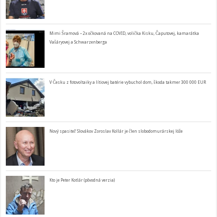
Mimi Šramová – 2x očkovaná na COVID, volička Kisku, Čaputovej, kamarátka
Vašáryovej a Schwarzenberga
V Česku z fotovoltaiky a lítiovej batérie vybuchol dom, škoda takmer 300 000 EUR
Nový spasiteľ Slovákov Zoroslav Kollár je člen slobodomurárskej lóže
Kto je Peter Kotlár (pôvodná verzia)