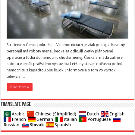
Strašenie v Česku pokračuje. V nemocniciach je však pokoj, zdravotný
personál má roboty menej, kedže sa odložili všetky plánované
operácie a ľudia do nemocníc chodia menej. Česká armáda začne v
sobotu v areáli pražského výstaviska Letňany stavať dočasnú poľnú
nemocnicu s kapacitou 500 lôžok. Informovala o tom vo štvrtok
televízia …
Read More »
Translate page
Arabic
Chinese (Simplified)
Dutch
English
French
German
Italian
Portuguese
Slovak
Russian
Spanish